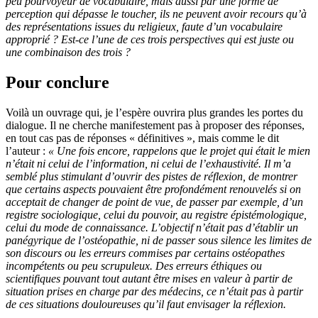
peu pourvoyeur de vocabulaire, mais aussi par une forme de
perception qui dépasse le toucher, ils ne peuvent avoir recours qu’à
des représentations issues du religieux, faute d’un vocabulaire
approprié ? Est-ce l’une de ces trois perspectives qui est juste ou
une combinaison des trois ?
Pour conclure
Voilà un ouvrage qui, je l’espère ouvrira plus grandes les portes du
dialogue. Il ne cherche manifestement pas à proposer des réponses,
en tout cas pas de réponses « définitives », mais comme le dit
l’auteur :
« Une fois encore, rappelons que le projet qui était le mien
n’était ni celui de l’information, ni celui de l’exhaustivité. Il m’a
semblé plus stimulant d’ouvrir des pistes de réflexion, de montrer
que certains aspects pouvaient être profondément renouvelés si on
acceptait de changer de point de vue, de passer par exemple, d’un
registre sociologique, celui du pouvoir, au registre épistémologique,
celui du mode de connaissance. L’objectif n’était pas d’établir un
panégyrique de l’ostéopathie, ni de passer sous silence les limites de
son discours ou les erreurs commises par certains ostéopathes
incompétents ou peu scrupuleux. Des erreurs éthique
s
ou
scientifiques pouvant tout autant être mises en valeur à partir de
situation prises en charge par des médecins, ce n’était pas à partir
de ces situations douloureuses qu’il faut envisager la réflexion.