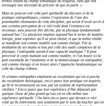
termes venant du champ sémantique du religieux, sans que soit
envisagée une nécessité de préciser de qui on parle. »
Mais ne peut-on voir cette part spirituelle du discours et de la
pratique ostéopathiques, comme l’expression de l’une des
potentialités étonnantes de cette discipline, qui serait d’avoir accès à
une certaine perception de ce réel voilé dont l’existence est
reconnue, sans pouvoir être décrite, par la physique fondamentale
aujourd’hui ? Le physicien emploie aujourd’hui le terme de matière-
énergie, pour exprimer qu’il ne peut choisir, et que la même réalité
se manifeste soit comme matière soit comme énergie. Par la
médiation de ses mains et non par celle des outils complexes de la
physique, l’ostéopathe aurait-il une capacité analogue ? Il peut
percevoir le corps humain soit comme matière, et l’on trouve ici la
part essentielle de l’anatomie et de la biomécanique en ostéopathie,
soit comme énergie et on trouve alors l’approche biodynamique ou
celle du champ crânien.
Si certains ostéopathes emploient un vocabulaire qui est si proche
du vocabulaire théologique, est-ce parce leur pratique est inspirée,
qu’ils le reconnaissent ou non, par un système de représentation
chrétien ? Est-ce parce que leur expérience d’être dépassés par
quelque chose de plus grand qu’eux est en elle-même une
expérience spirituelle ? Ou bien est-ce parce que devant ce réel
voilé qu’ils entrevoient, non seulement par le sens du toucher qui est