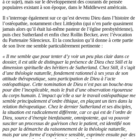
à ce
sujet
), mais sur le développement des courants de pensée
populaires existant à son époque, dans le Middlewest américain.
Il s’interroge également sur ce qu’est devenu Dieu dans l’histoire de
l’ostéopathie, notamment chez Littlejohn (qui n’en parle quasiment
jamais alors qu’il était lui-même pasteur de l’église presbytérienne),
puis chez Sutherland et enfin
chez
Rollin Becker, avec l’évocation
du Partenaire Silencieux.
Et la conclusion qu’il donne à cette partie
de son livre me semble particulièrement pertinente :
« Il me semble que pour tenter d’y voir un peu plus clair dans ce
dossier, il est utile de distinguer la présence de Dieu chez Still et la
dimension spirituelle des héritiers de Sutherland. Chez Still, il s’agit
d’une théologie naturelle, fondement rationnel à ses yeux de son
attitude thérapeutique, sans participation de Dieu à l’acte
ostéopathique. Cette nomination de Dieu n’est pas un bouche-trou
pour dire l’inexplicable, mais le fruit d’une observation rigoureuse
du corps humain. L’impact qu’elle a sur le travail ostéopathique me
semble principalement d’ordre éthique, en plaçant un tiers dans la
relation thérapeutique. Chez le dernier Sutherland et ses disciples,
la situation est radicalement différente, car ce qui est de l’ordre de
Dieu, source d’énergie bienfaisante, omnipotente, qui va pouvoir
susciter un processus de guérison chez le patient, est identifié non
pas par la démarche du raisonnement de la théologie naturelle,
mais par une forme d’expérience sensible, exprimée ensuite par des