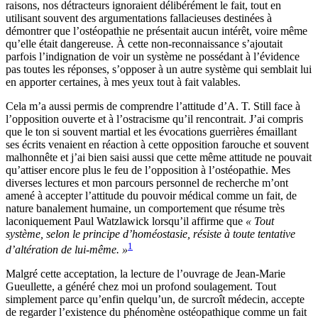
raisons, nos détracteurs ignoraient délibérément le fait, tout en
utilisant souvent des argumentations fallacieuses destinées à
démontrer que l’ostéopathie ne présentait aucun intérêt, voire même
qu’elle était dangereuse. À cette non-reconnaissance s’ajoutait
parfois l’indignation de voir un système ne possédant à l’évidence
pas toutes les réponses, s’opposer à un autre système qui semblait lui
en apporter certaines, à mes yeux tout à fait valables.
Cela m’a aussi permis de comprendre l’attitude d’A. T. Still face à
l’opposition ouverte et à l’ostracisme qu’il rencontrait. J’ai compris
que le ton si souvent martial et les évocations guerrières émaillant
ses écrits venaient en réaction à cette opposition farouche et souvent
malhonnête et j’ai bien saisi aussi que cette même attitude ne pouvait
qu’attiser encore plus le feu de l’opposition à l’ostéopathie. Mes
diverses lectures et mon parcours personnel de recherche m’ont
amené à accepter l’attitude du pouvoir médical comme un fait, de
nature banalement humaine, un comportement que résume très
laconiquement Paul Watzlawick lorsqu’il affirme que
« Tout
système, selon le principe d’homéostasie, résiste à toute tentative
1
d’altération de lui-même. »
Malgré cette acceptation, la lecture de l’ouvrage de Jean-Marie
Gueullette, a généré chez moi un profond soulagement. Tout
simplement parce qu’enfin quelqu’un, de surcroît médecin, accepte
de regarder l’existence du phénomène ostéopathique comme un fait