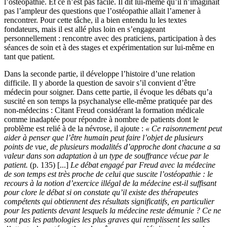
l’ostéopathie. Et ce n’est pas facile. Il dit lui-même qu’il n’imaginait
pas l’ampleur des questions que l’ostéopathie allait l’amener à
rencontrer. Pour cette tâche, il a bien entendu lu les textes
fondateurs, mais il est allé plus loin en s’engageant
personnellement : rencontre avec des praticiens, participation à des
séances de soin et à des stages et expérimentation sur lui-même en
tant que patient.
Dans la seconde partie, il développe l’histoire d’une relation
difficile. Il y aborde la question de savoir s’il convient d’être
médecin pour soigner. Dans cette partie, il évoque les débats qu’a
suscité en son temps la psychanalyse elle-même pratiquée par des
non-médecins : Citant Freud considérant la formation médicale
comme inadaptée pour répondre à nombre de patients dont le
problème est relié à de la névrose, il ajoute :
« Ce raisonnement peut
aider à penser que l’être humain peut faire l’objet de plusieurs
points de vue, de plusieurs modalités d’approche dont chacune a sa
valeur dans son adaptation à un type de souffrance vécue par le
patient.
(p. 135) [...]
Le débat engagé par Freud avec la médecine
de son temps est très proche de celui que suscite l’ostéopathie : le
recours à la notion d’exercice illégal de la médecine est-il suffisant
pour clore le débat si on constate qu’il existe des thérapeutes
compétents qui obtiennent des résultats significatifs, en particulier
pour les patients devant lesquels la médecine reste démunie ? Ce ne
sont pas les pathologies les plus graves qui remplissent les salles