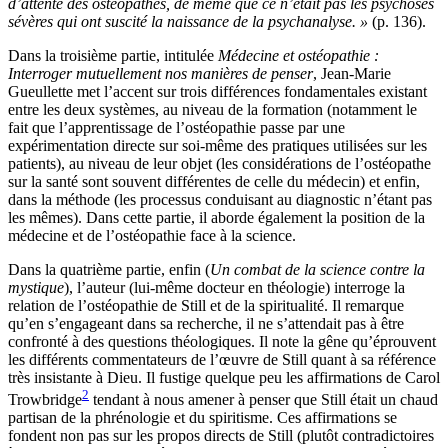
d’attente des ostéopathes, de même que ce n’était pas les psychoses
sévères qui ont suscité la naissance de la psychanalyse. »
(p. 136).
D
ans la troisième partie, intitulée
Médecine et ostéopathie :
Interroger mutuellement nos manières de penser
, Jean-Marie
Gueullette met l’accent sur trois différences fondamentales existant
entre les deux systèmes, au niveau de la formation (notamment le
fait que l’apprentissage de l’ostéopathie passe par une
expérimentation directe sur soi-même des pratiques utilisées sur les
patients), au niveau de leur objet (les considérations de l’ostéopathe
sur la santé sont souvent différentes de celle du médecin) et enfin,
dans la méthode (les processus conduisant au diagnostic n’étant pas
les mêmes). Dans cette partie, il aborde également la position de la
médecine et de l’ostéopathie face à la science.
Dans la quatrième partie, enfin (
Un combat de la science contre la
mystique
), l’auteur (lui-même docteur en théologie) interroge la
relation de l’ostéopathie de Still et de la spiritualité. Il remarque
qu’en s’engageant dans sa recherche, il ne s’attendait pas à être
confronté à des questions théologiques. Il note la gêne qu’éprouvent
les différents commentateurs de l’œuvre de Still quant à sa référence
très
insistante à Dieu.
Il fustige quelque peu les affirmations de Carol
2
Trowbridge
tendant à nous amener à penser que Still était un chaud
partisan de la phrénologie et du spiritisme. Ces affirmations se
fondent non pas sur les propos directs de Still (plutôt contradictoires