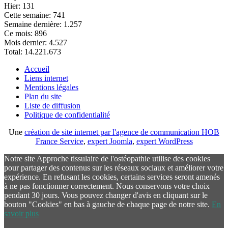
Hier:
131
Cette semaine:
741
Semaine dernière:
1.257
Ce mois:
896
Mois dernier:
4.527
Total:
14.221.673
Accueil
Liens internet
Mentions légales
Plan du site
Liste de diffusion
Politique de confidentialité
Une
création de site internet par l'agence de communication HOB
France Service
,
expert Joomla
,
expert WordPress
Notre site Approche tissulaire de l'ostéopathie utilise des cookies
pour partager des contenus sur les réseaux sociaux et améliorer votre
expérience. En refusant les cookies, certains services seront amenés
à ne pas fonctionner correctement. Nous conservons votre choix
pendant 30 jours. Vous pouvez changer d'avis en cliquant sur le
bouton "Cookies" en bas à gauche de chaque page de notre site.
En
savoir plus