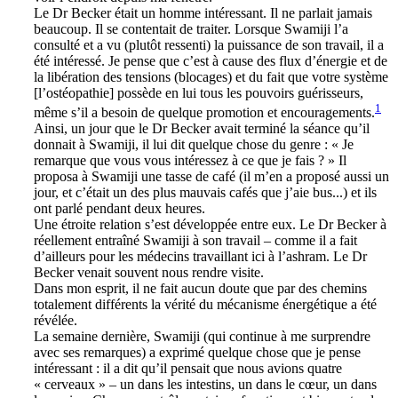
Le Dr Becker était un homme intéressant. Il ne parlait jamais
beaucoup. Il se contentait de traiter. Lorsque Swamiji l’a
consulté et a vu (plutôt ressenti) la puissance de son travail, il a
été intéressé. Je pense que c’est à cause des flux d’énergie et de
la libération des tensions (blocages) et du fait que votre système
[l’ostéopathie] possède en lui tous les pouvoirs guérisseurs,
1
même s’il a besoin de quelque promotion et encouragements.
Ainsi, un jour que le Dr Becker avait terminé la séance qu’il
donnait à Swamiji, il lui dit quelque chose du genre : « Je
remarque que vous vous intéressez à ce que je fais ? » Il
proposa à Swamiji une tasse de café (il m’en a proposé aussi un
jour, et c’était un des plus mauvais cafés que j’aie bus...) et ils
ont parlé pendant deux heures.
Une étroite relation s’est développée entre eux. Le Dr Becker à
réellement entraîné Swamiji à son travail – comme il a fait
d’ailleurs pour les médecins travaillant ici à l’ashram. Le Dr
Becker venait souvent nous rendre visite.
Dans mon esprit, il ne fait aucun doute que par des chemins
totalement différents la vérité du mécanisme énergétique a été
révélée.
La semaine dernière, Swamiji (qui continue à me surprendre
avec ses remarques) a exprimé quelque chose que je pense
intéressant : il a dit qu’il pensait que nous avions quatre
« cerveaux » – un dans les intestins, un dans le cœur, un dans