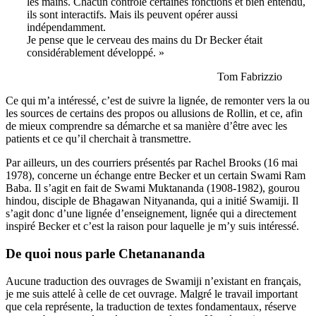
les mains. Chacun contrôle certaines fonctions et bien entendu,
ils sont interactifs. Mais ils peuvent opérer aussi
indépendamment.
Je pense que le cerveau des mains du Dr Becker était
considérablement développé. »
Tom Fabrizzio
Ce qui m’a intéressé, c’est de suivre la lignée, de remonter vers la ou
les sources de certains des propos ou allusions de Rollin, et ce, afin
de mieux comprendre sa démarche et sa manière d’être avec les
patients et ce qu’il cherchait à transmettre.
Par ailleurs, un des courriers présentés par Rachel Brooks (16 mai
1978), concerne un échange entre Becker et un certain Swami Ram
Baba. Il s’agit en fait de Swami Muktananda (1908-1982), gourou
hindou, disciple de Bhagawan Nityananda, qui a initié Swamiji. Il
s’agit donc d’une lignée d’enseignement, lignée qui a directement
inspiré Becker et c’est la raison pour laquelle je m’y suis intéressé.
De quoi nous parle Chetanananda
Aucune traduction des ouvrages de Swamiji n’existant en français,
je me suis attelé à celle de cet ouvrage. Malgré le travail important
que cela représente, la traduction de textes fondamentaux, réserve