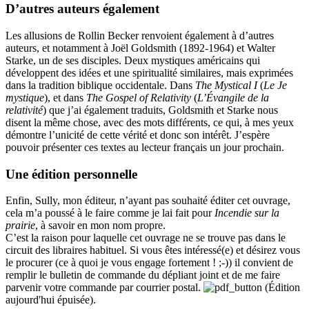
D’autres auteurs également
Les allusions de Rollin Becker renvoient également à d’autres
auteurs, et notamment à Joël Goldsmith (1892-1964) et Walter
Starke, un de ses disciples. Deux mystiques américains qui
développent des idées et une spiritualité similaires, mais exprimées
dans la tradition biblique occidentale. Dans
The Mystical I
(
Le Je
mystique
), et dans
The Gospel of Relativity
(
L’Évangile de la
relativité
) que j’ai également traduits, Goldsmith et Starke nous
disent la même chose, avec des mots différents, ce qui, à mes yeux
démontre l’unicité de cette vérité et donc son intérêt. J’espère
pouvoir présenter ces textes au lecteur français un jour prochain.
Une édition personnelle
Enfin, Sully, mon éditeur, n’ayant pas souhaité éditer cet ouvrage,
cela m’a poussé à le faire comme je lai fait pour
Incendie sur la
prairie
, à savoir en mon nom propre.
C’est la raison pour laquelle cet ouvrage ne se trouve pas dans le
circuit des libraires habituel. Si vous êtes intéressé
(e)
et désirez vous
le procurer (ce à quoi je vous engage fortement ! ;-)) il convient de
remplir le bulletin de commande du dépliant joint et de me faire
parvenir votre commande par courrier postal.
(Édition
aujourd'hui épuisée).