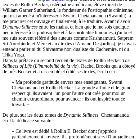
textes de Rollin Becker, ostéopathe américain, élève direct de
William Garner Sutherland, le fondateur de l'ostéopathie crânienne,
qui m'a amené à m'intéresser à Swami Chetanananda (Swamiji), à
me procurer cet ouvrage et finalement, à le traduire. Avant d'avoir
Dynamic Stillness
entre les mains, et bien que je me sois quelque
peu intéressé à la philosophie et à la spiritualité hindoues, (j'ai lu et
me suis souvent référé à des auteurs comme Krishnamurti, Satprem,
Sri Aurobindo et Mère et aux textes d'Arnaud Desjardins), je n'avais
entendu parler ni du Shivaïsme non-dualiste du Cachemire, ni du
Trika Yoga.
Dans la préface du second recueil de textes de Rollin Becker
The
Stillness of Life
(
L'immobilité de la vie
), Rachel Brooks qui a côtoyé
de près Becker et a rassemblé et édité ses textes, écrit ceci :
« Ma profonde gratitude envers mes enseignants, Swami
Chetanananda et Rollin Becker. La grande affinité et le grand
respect qu'ils avaient l'un pour l'autre ont créé pour moi un
chemin extraordinaire pour avancer ; ils ont inspiré tout ce
travail. »
De plus, sur les deux tomes de
Dynamic Stillness
, Chetanananda
écrit la dédicace suivante :
« Ce livre est dédié à Rollin E. Becker dont j'apprécie
particulièrement l'œuvre. Il a profondément servi l'humanité en