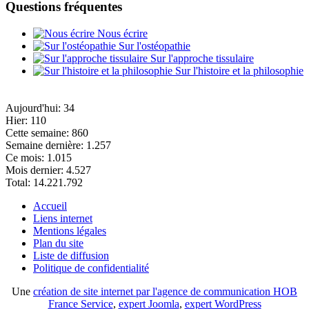
Questions fréquentes
Nous écrire
Sur l'ostéopathie
Sur l'approche tissulaire
Sur l'histoire et la philosophie
Aujourd'hui:
34
Hier:
110
Cette semaine:
860
Semaine dernière:
1.257
Ce mois:
1.015
Mois dernier:
4.527
Total:
14.221.792
Accueil
Liens internet
Mentions légales
Plan du site
Liste de diffusion
Politique de confidentialité
Une
création de site internet par l'agence de communication HOB
France Service
,
expert Joomla
,
expert WordPress