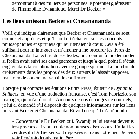
démontrant à des milliers de personnes le potentiel guérisseur
de l'Immobilité Dynamique. Merci Dr Becker. »
Les liens unissant Becker et Chetanananda
Voilà qui indique clairement que Becker et Chetanananda se sont
connus et appréciés et qu’ils ont dû échanger sur les concepts
philosophiques et spirituels qui leur tenaient à cœur. Cela a été
suffisant pour m’intriguer et m’amener à me procurer les livres de
Chetanananda. La lecture de ses textes, m’a conduit à me demander
si Rollin avait suivi ses enseignements et jusqu’à quel point il s’était
engagé dans la collaboration avec ce groupe spirituel. Le nombre de
croisements dans les propos des deux auteurs le laissait supposer,
mais rien de concret ne venait le confirmer.
Lorsque j’ai contacté les éditions Rudra Press, éditeur de
Dynamic
Stillness
, en vue d’une traduction française, c’est Tom Fabrizzio, son
manager, qui m’a répondu. Au cours de nos échanges de courriels,
je lui ai demandé s’il disposait de quelques informations sur les liens
unissant Becker et Chetanananda. Et voilà ce qu’il m’a répondu :
« Concernant le Dr Becker, oui, Swamiji et lui étaient devenus
très proches et ils ont eu de nombreuses discussions. En fait les
cendres du Dr Becker sont déposées ici dans notre lieu. Je peux
voir l’endroit depuis ma fenêtre.