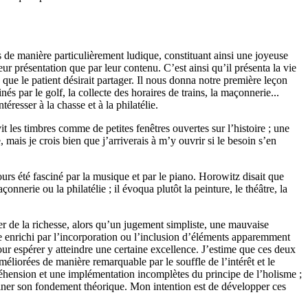
s de manière particulièrement ludique, constituant ainsi une joyeuse
ur présentation que par leur contenu. C’est ainsi qu’il présenta la vie
e que le patient désirait partager. Il nous donna notre première leçon
és par le golf, la collecte des horaires de trains, la maçonnerie...
resser à la chasse et à la philatélie.
it les timbres comme de petites fenêtres
ouvertes
sur l’histoire ; une
e
, mais je
crois bien que j’arriverai
s
à m’
y
ouvrir
si le besoin s’en
ours été fasciné par
l
a musique et
par
le piano. Horowitz disait que
çonnerie
ou la philatélie ; il évoqua
plutôt
la peinture, le théâtre, la
r de la richesse,
alors qu’un jugement simpliste,
une mauvaise
e enrichi
par l’incorporation ou l’inclusion d’éléments
apparemment
our espérer
y
atteindre une certaine excellence.
J’estime que
ces deux
améliorées de manière remarquable par le souffle de l’intérêt et le
hension et une implémentation incomplète
s
du principe de l’holisme ;
affiner son fondement théorique. Mon intention est de développer ces