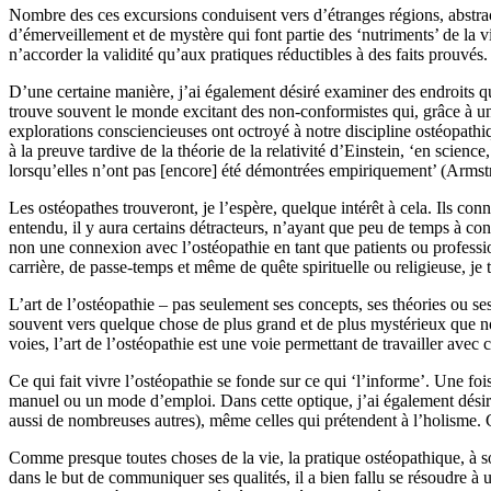
N
ombre des ces excursions conduisent
vers
d’étranges régions, abstra
d’émerveillement et de mystère
qui font partie
des ‘nutriments’ de la vi
n’accorder la validité qu’aux pratiques réductibles à des faits prouvés
D’
une certaine manière, j’ai également désiré examiner des endroits q
trouve
souvent
le
monde excitant
d
es non-conformistes qui,
grâce à u
explorations
consciencieuses ont octroyé à notre discipline ostéopath
à
la preuve tardive de la théorie de la relativité d’Einstein, ‘
en
science,
lorsqu’elles n’ont
pas [encore] été démontrées empiriquement’ (Armst
L
es ostéopathes trouveront,
je l’espère,
quelque intérêt à cela.
Ils conn
entendu, il y aura certains détracteurs, n’ayant que peu de temps à con
non
une
connexion avec l’ostéopathie en tant que patients
ou
professi
carrière, de passe-temps et même de quête spirituelle ou religieuse, je
L’
art de l’ostéopathie – pas seulement ses concepts, ses théories ou s
souvent vers quelque chose de plus grand et de plus mystérieux que 
voies, l’art de l’ostéopathie est une voie permettant de travailler ave
Ce qui fait vivre l’ostéopathie se fonde sur ce qui ‘l’informe’. Une foi
manuel ou un mode d’emploi. Dans cette optique, j’ai également dési
aussi de nombreuses autres), même celles qui prétendent à l’holisme.
Comme presque toutes choses de la vie, la pratique ostéopathique, à son
dans le but de communiquer ses qualités, il a bien fallu se résoudre à 