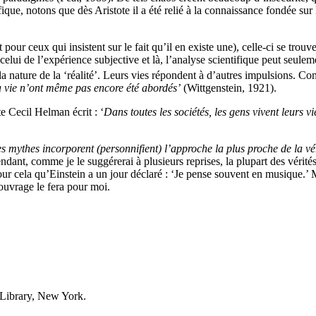
fique,
notons que dès
Aristote
il a
été relié à la connaissance fondée sur 
t
pour ceux qui insistent sur le fait qu’il en existe une),
celle-ci
se trouve
t celui de l’expérience subjective et là, l’analyse scientifique peut seule
 nature de la ‘réalité’.
L
eurs vies répondent à d’autres impulsions. Co
 vie n’ont même pas encore été abordés
’
(Wittgenstein, 1921).
te Cecil Helman écrit : ‘
Dans toutes les sociétés,
les gens vivent leurs 
es mythes incorporent (personnifient) l’approche la plus proche de la v
ndant, comme je le suggérerai à plusieurs reprises, la plupart des vérité
pour cela qu’Einstein a un jour déclaré : ‘Je pense souvent en musique.’
 ouvrage le fera pour moi.
 Library, New York.