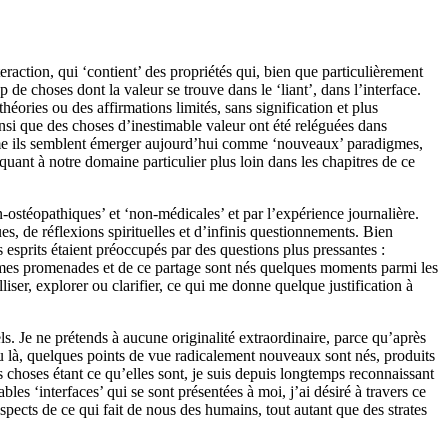
teraction, qui ‘contient’ des propriétés
qui, bien que particulièrement
p de choses dont la valeur se trouve dans l
e
‘
liant
’, dans l’interface.
 théories ou
des
affirmations limités, sans signification et plus
insi que
des choses d’inestimable valeur ont été
reléguées dans
me
ils semblent
émerger
aujourd’hui
comme ‘nouveaux’ paradigmes,
uant à notre domaine particulier plus loin dans les chapitres de ce
-ostéopathiques’ et ‘non-médicales’ et par l’expérience journalière.
ues,
de
réflexions spirituelles et d
’infinis
questionnement
s
.
Bien
 esprits étaient
préoccupés
par des questions plus pressantes :
mes
promenade
s
et
de
ce partage
sont nés
quelques moments parmi les
lliser, explorer ou clarifier, ce qui me donn
e
quelque justification à
ls. Je ne
prétends
à aucune originalité extraordinaire, parce qu’après
ou là, quelques
points de vue
radicalement nouve
aux
sont nés, produits
s choses étant ce qu’elles sont, je suis depuis longtemps reconnaissant
bles ‘interfaces’ qui se sont présentées à moi,
j’ai désiré
à travers ce
aspects de ce qui fait de nous des humains, tout autant que des strates