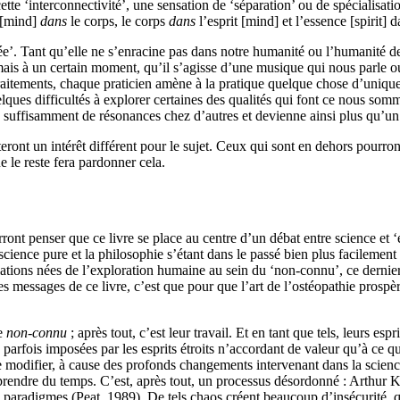
ette
‘interconnectivité’, une sensation de ‘séparation’ ou de spécialisat
t [mind]
dans
le corps, le corps
dans
l’esprit [mind] et l’
essence
[spirit] d
ée’.
T
ant qu’elle ne s’enracine pas dans notre humanité ou l’humanité de
 mais à un certain moment, qu’
il s’agisse d’une
musique qui nous parle 
aitements, chaque praticien amène à la pratique quelque chose d’uniqu
elque
s
difficulté
s
à explorer certaines des qualités qui font
ce
nous somm
e suffisamment
de résonances
chez
d’autres
et devienne ainsi
plus qu’un 
eront un intérêt différent
pour le
sujet. Ceux qui sont en dehors pourront 
e le reste fera pardonner cela.
ront penser que ce livre se place au centre d’un débat entre science et ‘es
a science pure et la philosophie
s’
étant dans le passé bien plus
facilement
ations nées de l’exploration humaine au sein du ‘non-connu’, ce dernie
s messages de ce livre, c’est que pour que l’art de l’ostéopathie prospè
ce
non-connu
; après tout,
c’est
leur travail. Et en tant que tels, leurs es
s parfois imposées par les esprits étroits
n’accordant de valeur qu’à
ce qu
e modifier,
à cause des profonds changements intervenant dans la scien
prendre du temps. C’est, après tout, un processus désordonné : Arthur Ko
e paradigmes (Peat, 1989).
De tels chaos créent beaucoup d’insécurité, qu