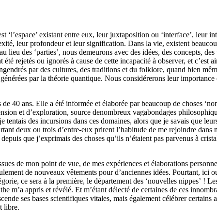
est ‘l’espace’
exist
ant
entre eux, leur juxtaposition ou ‘interface’, leur in
ité, leur profondeur et leur signification.
Dans la vie, existent beaucou
 au lieu des ‘parties’, nous demeurons avec des idées, des concepts, des
été rejetés ou ignorés à cause d
e cette
incapacité à observer,
et c’est a
gendrés par des cultures, des traditions et du folklore,
quand bien
mê
s
générées
par la théorie quantique. Nous considérerons leur importance q
s de 40 ans.
Elle a été informée et élaborée par beaucoup de choses ‘non
nsion et d’exploration,
source de
nombre
ux
vagabondages philosophiq
je
tentais des incursions dans ces domaines, alors que je savais que leurs
rtant deux ou trois d’entre-eux
prirent l’habitude de me rejoindre dans
u depuis que
j’exprimais
d
es choses qu’ils n’étaient pas parvenus à crista
issues de mon point de vue, de mes expériences et élaborations personne
 seulement de nouveaux vêtements pour d’anciennes idées.
Pourtant, ici 
égorie
,
ce sera
à la
première
, le département des ‘nouvelles nippes’ ! Le
the m’a appris et révélé.
Et m’étant délecté de certaines de ces innombra
nscende ses
bases scientifiques vitales, mais également célébrer certains 
et
libre
.