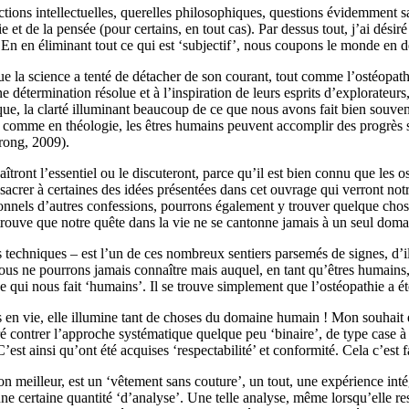
ctions intellectuelles, querelles philosophiques, questions évidemment sa
e et de la pensée (pour certains, en tout cas). Par dessus tout, j’ai dési
. En
en
éliminant tout ce qui est ‘subjectif’, nous coupons
l
e monde en d
ue la science a tenté de
détacher
de son courant, tout comme l’ostéopath
ne détermination résolue et à
l’inspiration de leurs esprits d’explorateurs,
ique, la clarté illuminant beaucoup de ce que nous avons
fait b
ien
souven
 comme en théologie, les êtres humains peuvent accomplir des progrès
rong, 2009).
aîtron
t
l’essentiel ou
le discuteront
, parce qu’il est bien connu que les 
sacrer à certaines des idées présentées dans cet ouvrage qui verront notr
onnels
d’autres confessions,
pourrons également y trouver quelque cho
 trouve que notre quête dans la vie
ne se cantonne jamais à
un seul doma
es techniques – est l’un de ces nombreux sentiers parsemé
s
de signes, d’i
nous ne pourrons jamais connaître mais
auquel
, en tant qu’êtres humain
c ce qui nous fait ‘humains’. Il se trouve simplement que l’ostéopathie a
s en vie, elle illumine
tant de choses du
domaine humain ! Mon souhait es
ré contrer l’approche
systématique
quelque peu ‘binaire’,
de type case à
C’est ainsi qu’ont été acquises
‘
r
espectabilité’ et conformité.
Cela c’est f
 meilleur, est un ‘vêtement sans couture’, un tout, une expérience intégr
une certaine quantité ‘d’analyse’.
Une telle analyse, même lorsqu’elle res