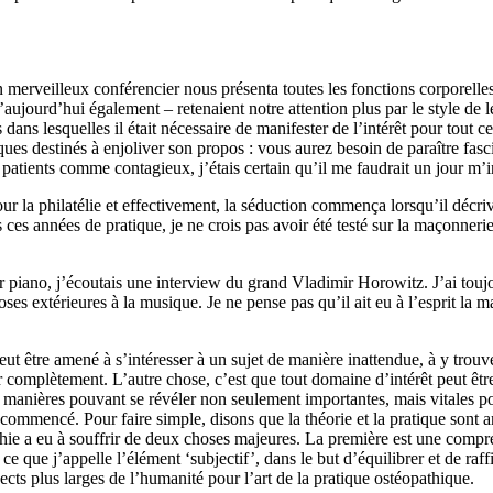
n merveilleux conférencier nous présenta toutes les fonctions corporelle
aujourd’hui également – retenaient notre attention plus par le style de le
dans lesquelles il était nécessaire de manifester de l’intérêt pour tout c
ques destinés à enjoliver son propos : vous aurez besoin de paraître fascin
ients comme contagieux, j’étais certain qu’il me faudrait un jour m’inté
r la philatélie et
effectivement,
la séduction commença lorsqu’il décriv
tes ces années de pratique,
je ne crois pas avoir
été testé sur la
maçonneri
our piano, j’écoutais une interview du grand Vladimir Horowitz.
J’ai touj
hoses
extérieures à
la musique. Je ne pense pas qu’il
ait eu
à l’esprit la
ma
 être amené à s’intéresser à un sujet de manière inattendue, à y trouve
ter complètement.
L’autre
chose
, c’est que tout domaine d’intérêt peut êtr
s manières p
o
uv
a
nt
se révéler
non seulement importantes, mais vitales p
a commencé. Pour faire simple,
disons que
la théorie et la pratique sont 
thie
a eu à souffrir de
deux
choses majeures
. L
a première
est une compré
 ce que j’appelle l’élément ‘subjectif’, dans le but d’équilibrer et de r
pects plus larges de l’humanité
pour
l’art de la pratique ostéopathique.