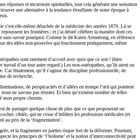
ns réponses et incursions spirituelles,
tout cela générant
une sensation
ré trouver une alternative à la tendance étouffante de notre époque
à
eux.
ie s’est elle-même
détachée
de la médecine des années 1870.
Là se
 repoussent les frontières ; et j’ai désiré célébrer la manière dont ces
t sans savoir pourquoi. Comme le dit Karen Armstrong, en référence
 sur des idées non-prouvées qui fonctionnent pratiquement, même
ostéopathes sont rarement d’accord avec quoi que ce soit ! (bien
e travail d’un tout autre regard.)
L
es non-ostéopathes, qu’ils aient ou
se
. Car finalement, qu’il s’agisse de discipline professionnelle, de
ine de recherche.
lluminations, de perspicacités et d’allées en trompe l’œil qui pointent
s, nous ne
savons pas
résister. Et bien qu’existent nombre de telles
 été mon propre chemin.
t de partager quelque chose de plus que ce que proposerait un
 cocher
,
ciblée
, qui ne cesse d’infiltrer les professions médicales (et
ait au prix de la
‘fragmentation’.
ée, et la fragmenter en parties risque fort de la déformer. Pourtant,
pecte les principes de ‘l’holisme’ et la notion d’interconnectivité peut