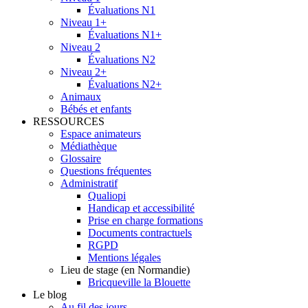
Évaluations N1
Niveau 1+
Évaluations N1+
Niveau 2
Évaluations N2
Niveau 2+
Évaluations N2+
Animaux
Bébés et enfants
RESSOURCES
Espace animateurs
Médiathèque
Glossaire
Questions fréquentes
Administratif
Qualiopi
Handicap et accessibilité
Prise en charge formations
Documents contractuels
RGPD
Mentions légales
Lieu de stage (en Normandie)
Bricqueville la Blouette
Le blog
Au fil des jours