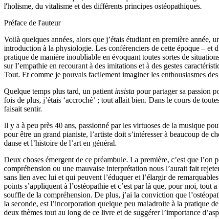
l'holisme, du vitalisme et des différents principes ostéopathiques.
Préface de l'auteur
Voilà quelques années, alors que j’étais étudiant en première année, u
introduction à la physiologie. Les conférenciers de cette époque – et d’
pratique de manière inoubliable en évoquant toutes sortes de situations 
sur l’empathie en recourant à des imitations et à des gestes caractéristi
Tout. Et comme je pouvais facilement imaginer les enthousiasmes des pat
Quelque temps plus tard, un patient
insista
pour partager sa passion pou
fois de plus, j’étais ‘accroché’ ; tout allait bien. Dans le cours de tou
faisait sentir.
Il y a à peu près 40 ans, passionné par les virtuoses de la musique p
pour être un grand pianiste, l’artiste doit s’intéresser à beaucoup de c
danse et l’histoire de l’art en général.
Deux choses émergent de ce préambule. La première, c’est que l’on peut
compréhension ou
une
mauvaise interprétation
nous l’aurait fait reje
sans lien avec lui et qui peuvent l’éduquer et l’élargir de remarquable
points
s’appliquent à l’ostéopathie et c’est
par
là que, pour moi, tout 
souffle de la compréhension.
De plus, j’ai la conviction
que l’ostéopa
l
a
second
e
, est l’incorporation quelque peu maladroite à la pratique de
deux thèmes tout au long de ce livre et de suggérer l’importance d’as