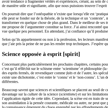
avoir tendance à fragmenter vérités et expériences, créant,
au sein de c
de
manière utile et signifiante,
afin que
nous puissions trouver l’espri
O
n pourrait dire que l’ostéopathie n’existe que
lorsqu’
elle est ‘pratiqu
elle peut se fonder sur de la théorie, de la technique et un ‘contexte’,
transformer
en quelque chose de plus grand.
Dans le meilleur de
ses
tr
me propose de l’argumenter constitue sa force.
J
’ai
ainsi rencontré
qu
vue quelque peu personnel.
En attendant, j’ai confiance qu’il
produis
S
elon qu’ils appartiennent ou non à la profession,
les lecteurs
manifest
que j’aie pris la peine de ne pas les rendre trop techniques. J’espère qu
Science opposée à esprit [spirit]
Concernant
plus particulièrement les prochains chapitres, certains pour
c’est qu’il réfléchit sur le schisme entre ‘scientisme’ et philosophie (l
des esprits fermés, de revendiquer comme
faits
et de l’autre,
l
es spécul
existe
une dichotomie, c’est entre le ‘connu’ et le ‘non-connu’.
L’un de
différentes.
B
eaucoup
savent
que sciences et scientifiques se placent au seuil de 
davantage
sur
la
culture
de la science (
scientisme
)
et
sur
les limitation
l’application rigide de cette idée. Cependant, la scène est en train de
s
son assimilation à la pensée courante, médicale ou autre, ne peut que 
la connaissance émergent du chaos engendré par les effondrements d