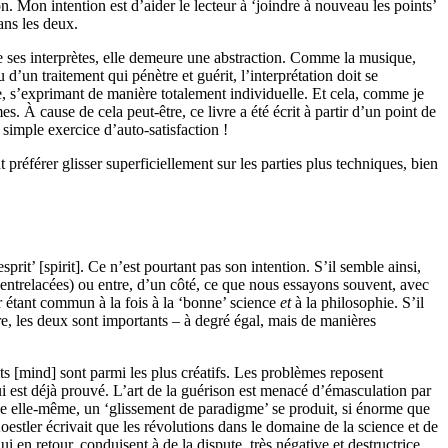
ion. Mon intention est
d’aider
le lecteur
à ‘joindre à nouveau l
es points’
ans les deux.
 ses interprètes,
elle demeure une abstraction
. Comme la musique,
ou
d’un
traitement qui pénètre et guérit, l’interprétation doit
se
e,
s’
exprimant
de manière
totalement individuel
le
.
Et cela, comme je
es.
À
cause de cela
peut-être
, ce livre a été écrit à partir d’un point de
simple exercice d’auto-satisfaction !
préférer glisser superficiellement sur les parties plus techniques, bien
prit’ [spirit].
Ce n’est pourtant pas son intention.
S’il semble ainsi,
entrelacées) ou entre, d’un côté, ce que nous essayons souvent, avec
r étant commun à la fois à la ‘bonne’ science
et
à la philosophie.
S’
il
re, les deux sont importants – à degré égal, mais de manières
prits [mind] sont parmi les plus créatifs. Les problèmes reposent
i est déjà prouvé. L’art de la guérison est menacé d’émasculation par
ce elle-même,
un ‘glissement de paradigme’
se produit,
si énorme que
estler écrivait que les révolutions dans le domaine de la science et de
i en retour, conduisent à de la dispute, très négative et destructrice.