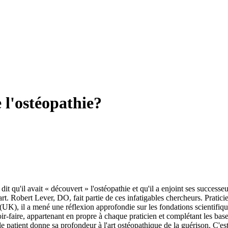
 l'ostéopathie?
 dit qu'il avait « découvert » l'ostéopathie et qu'il a enjoint ses succes
r art. Robert Lever, DO, fait partie de ces infatigables chercheurs. Prat
 il a mené une réflexion approfondie sur les fondations scientifiques e
ir-faire, appartenant en propre à chaque praticien et complétant les base
 le patient donne sa profondeur à l'art ostéopathique de la guérison. C'e