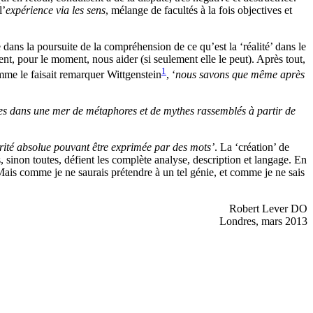
l’
expérience via les sens
,
mélange de faculté
s
à la fois objectives et
 dans la poursuite de la
compréhension
de ce qu’est la ‘réalité’ dans le
ment, pour le moment, nous aider (si seulement elle le peut).
Après tout,
1
mme le faisait remarquer Wittgenstein
, ‘
nous
savons
que même
après
vies dans une mer de métaphores et de mythes rassemblés à partir de
érité absolue pouvant être exprimée
par des
mots’
. La ‘création’ de
s, sinon toutes, défient les complète analyse, description et langage. En
 Mais comme je ne saurais prétendre à un tel génie, et comme je ne sais
Robert Lever DO
Londres, mars 2013