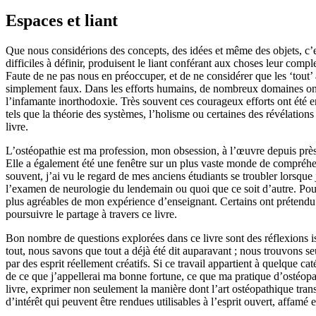
Espaces et liant
Que nous considérions des concepts, des idées et même des objets,
c’
difficiles à définir, produisent l
e liant
conf
é
r
ant
aux choses leur complex
Faute de ne pas nous en préoccuper
, et
de
ne considér
er
que les ‘tout’
simplement faux.
D
ans les efforts humains, d
e nombreux domaines ont 
l’
infamante
inorthodoxie. Très souvent ces courageux efforts ont été en
tels que la théorie des systèmes, l’holisme ou certaines des révélation
livre.
L’ostéopathie est ma profession, mon obsession, à l’œuvre depuis prè
Elle a également été une fenêtre sur un plus vaste monde de compréhe
souvent, j’ai vu le regard de mes anciens étudiants se troubler
lorsq
ue
l’examen
de
neurologie d
u lendemain
ou quoi que ce soit d’autre.
Pou
plus agréables de mon expérience d’enseignant.
Certains ont prétend
poursuivre le partage à travers ce livre.
B
on nombre de questions explorées dans ce livre sont des réflexions 
tout,
nous savons
que tout a déjà été dit auparavant ; nous trouvons
par des
esprit réellement créatifs.
Si ce travail
appartient à quelque
cat
de ce que j’
appellerai
ma bonne fortune, ce que ma pratique d’ostéopa
livre,
exprimer non seulement la manière dont l’art ostéopathique tra
d’intérêt qui peuvent être rendues utilisables à l’esprit ouvert, affamé 