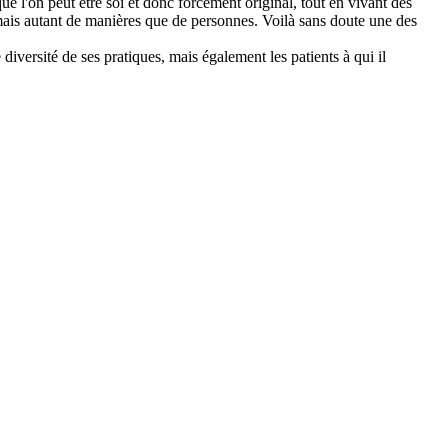
e l'on peut être soi et donc forcément original, tout en vivant des
 mais autant de manières que de personnes. Voilà sans doute une des
e diversité de ses pratiques, mais également les patients à qui il