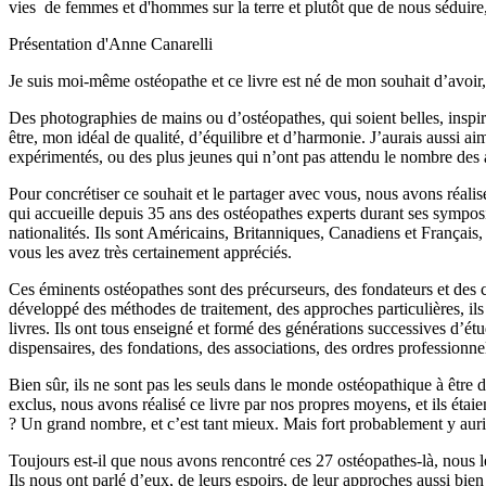
vies de femmes et d'hommes sur la terre et plutôt que de nous séduire, 
Présentation d'Anne Canarelli
Je suis moi-même ostéopathe et ce livre est né de mon souhait d’avoir
Des photographies de mains ou d’ostéopathes, qui soient belles, inspi
être, mon idéal de qualité, d’équilibre et d’harmonie. J’aurais aussi ai
expérimentés, ou des plus jeunes qui n’ont pas attendu le nombre des a
Pour concrétiser ce souhait et le partager avec vous, nous avons réali
qui accueille depuis 35 ans des ostéopathes experts durant ses sympos
nationalités. Ils sont Américains, Britanniques, Canadiens et Français,
vous les avez très certainement appréciés.
Ces éminents ostéopathes sont des précurseurs, des fondateurs et des c
développé des méthodes de traitement, des approches particulières, ils 
livres. Ils ont tous enseigné et formé des générations successives d’étud
dispensaires, des fondations, des associations, des ordres professionne
Bien sûr, ils ne sont pas les seuls dans le monde ostéopathique à être
exclus, nous avons réalisé ce livre par nos propres moyens, et ils étai
? Un grand nombre, et c’est tant mieux. Mais fort probablement y au
Toujours est-il que nous avons rencontré ces 27 ostéopathes-là, nous le
Ils nous ont parlé d’eux, de leurs espoirs, de leur approches aussi bi