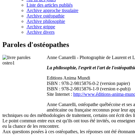
Liste des articles publiés
Archive approche tissulaire
Archive ostéopathie
Archive philosophie
Archive grippe
Archive divers
Paroles d'ostéopathes
Anne Canarelli - Photographie de Laurent et L
La philosophie, l'esprit et l'art de l'ostéopathi
Editions Anima Mundi
ISBN : 978-2-9815876-0-2 (version papier)
ISBN : 978-2-9815876-1-9 (version e-pub))
Site Internet :
http://www.éditions-anima-mund
Anne Canarelli, ostéopathe québécoise et ses 
américaine ou française reconnus pour leur appor
techniques ou des méthodologies de traitement, certains ont écrit des
Le point commun entre eux est qu'ils ont tous été invités, ou enseigne
eu la chance de les rencontrer.
Aux questions posées à ces ostéopathes, les réponses ont été étonnante