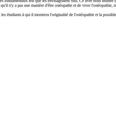
es fondamentaux tels que les envisageaient Still. Ce livre nous montre qu
u'il n'y a pas une manière d'être ostéopathe et de vivre l'ostéopathie,
 les étudiants à qui il montrera l'originalité de l'ostéopathie et la possibl