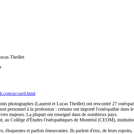
ucas Theillet
e
i.com/accueil.html
amis photographes (Laurent et Lucas Theillet) ont rencontré 27 ostéopat
t personnel à la profession : certains ont importé l'ostéopathie dans leu
 livres majeurs. La plupart ont enseigné dans de nombreux pays.
nt, au Collège d'Études Ostéopathiques de Montréal (CEOM), institution d
s, éloquentes et parfois émouvantes. Ils parlent d'eux, de leurs espoirs