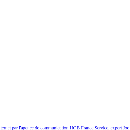
 internet par l'agence de communication HOB France Service
,
expert Jo