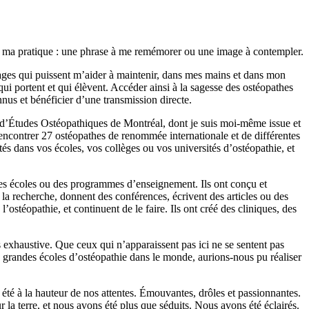
ant ma pratique : une phrase à me remémorer ou une image à contempler.
mages qui puissent m’aider à maintenir, dans mes mains et dans mon
qui portent et qui élèvent. Accéder ainsi à la sagesse des ostéopathes
nus et bénéficier d’une transmission directe.
ge d’Études Ostéopathiques de Montréal, dont je suis moi-même issue et
encontrer 27 ostéopathes de renommée internationale et de différentes
tés dans vos écoles, vos collèges ou vos universités d’ostéopathie, et
 des écoles ou des programmes d’enseignement. Ils ont conçu et
 la recherche, donnent des conférences, écrivent des articles ou des
’ostéopathie, et continuent de le faire. Ils ont créé des cliniques, des
 exhaustive. Que ceux qui n’apparaissent pas ici ne se sentent pas
tes grandes écoles d’ostéopathie dans le monde, aurions-nous pu réaliser
 été à la hauteur de nos attentes. Émouvantes, drôles et passionnantes.
la terre, et nous avons été plus que séduits. Nous avons été éclairés.