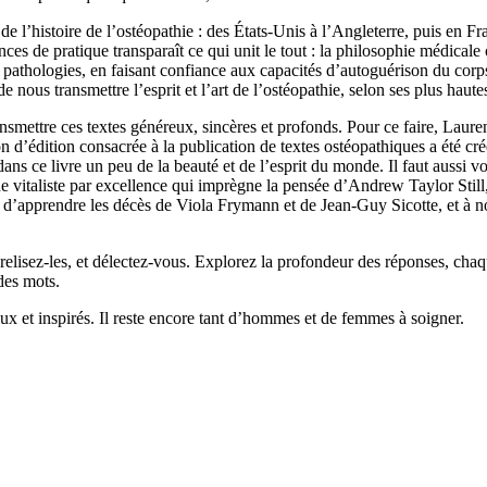
 de l’histoire de l’ostéopathie : des États-Unis à l’Angleterre, puis en F
nces de pratique transparaît ce qui unit le tout : la philosophie médicale
s pathologies, en faisant confiance aux capacités d’autoguérison du corps 
nous transmettre l’esprit et l’art de l’ostéopathie, selon ses plus hautes 
mettre ces textes généreux, sincères et profonds. Pour ce faire, Laurent 
d’édition consacrée à la publication de textes ostéopathiques a été cré
dans ce livre un peu de la beauté et de l’esprit du monde. Il faut aussi 
ue vitaliste par excellence qui imprègne la pensée d’Andrew Taylor Stil
tesse d’apprendre les décès de Viola Frymann et de Jean-Guy Sicotte, et
 relisez-les, et délectez-vous. Explorez la profondeur des réponses, chaq
des mots.
 et inspirés. Il reste encore tant d’hommes et de femmes à soigner.