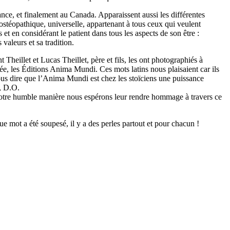
rance, et finalement au Canada. Apparaissent aussi les différentes
 ostéopathique, universelle, appartenant à tous ceux qui veulent
et en considérant le patient dans tous les aspects de son être :
valeurs et sa tradition.
Theillet et Lucas Theillet, père et fils, les ont photographiés à
ée, les Éditions Anima Mundi. Ces mots latins nous plaisaient car ils
vous dire que l’Anima Mundi est chez les stoïciens une puissance
l, D.O.
 à notre humble manière nous espérons leur rendre hommage à travers ce
ue mot a été soupesé, il y a des perles partout et pour chacun !