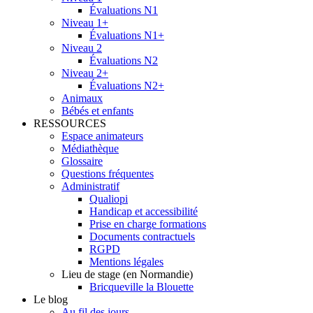
Évaluations N1
Niveau 1+
Évaluations N1+
Niveau 2
Évaluations N2
Niveau 2+
Évaluations N2+
Animaux
Bébés et enfants
RESSOURCES
Espace animateurs
Médiathèque
Glossaire
Questions fréquentes
Administratif
Qualiopi
Handicap et accessibilité
Prise en charge formations
Documents contractuels
RGPD
Mentions légales
Lieu de stage (en Normandie)
Bricqueville la Blouette
Le blog
Au fil des jours