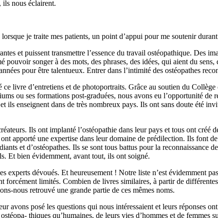
ils nous éclairent.
, lorsque je traite mes patients, un point d’appui pour me soutenir dur
rantes et puissent transmettre l’essence du travail ostéopathique. Des i
mé pouvoir songer à des mots, des phrases, des idées, qui aient du sens, 
nnées pour être talentueux. Entrer dans l’intimité des ostéopathes recon
sé ce livre d’entretiens et de photoportraits. Grâce au soutien du Collè
iums ou ses formations post-graduées, nous avons eu l’opportunité de r
 et ils enseignent dans de très nombreux pays. Ils ont sans doute été invi
réateurs. Ils ont implanté l’ostéopathie dans leur pays et tous ont créé
ont apporté une expertise dans leur domaine de prédilection. Ils font de
iants et d’ostéopathes. Ils se sont tous battus pour la reconnaissance de l
ls. Et bien évidemment, avant tout, ils ont soigné.
 des experts dévoués. Et heureusement ! Notre liste n’est évidemment pas
ent forcément limités. Combien de livres similaires, à partir de différen
rions-nous retrouvé une grande partie de ces mêmes noms.
ur avons posé les questions qui nous intéressaient et leurs réponses ont
en ostéopa- thiques qu’humaines, de leurs vies d’hommes et de femmes sur 