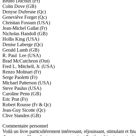
Bruno Ducoux (Fr)
Colin Dove (GB)
Denyse Dufresne (Qc)
Geneviève Forget (Qc)
Christian Fossum (USA)
Jean-Michel Gallat (Fr)
Nicholas Handoll (GB)
Hollis King (USA)
Denise Laberge (Qc)
Gerald Lamb (GB)
R. Paul Lee (USA)
Brad McCutcheon (Ont)
Fred L. Mitchell, Jr. (USA)
Renzo Molinari (Fr)
Serge Paoletti (Fr)
Michael Patterson (USA)
Steve Paulus (USA)
Caroline Penn (GB)
Eric Prat (Fr)
Robert Rousse (Fr & Qc)
Jean-Guy Sicotte (Qc)
Clive Standen (GB)
Commentaire personnel
Voilà un livre particulièrement intéressant, réjouissant, stimulant et 