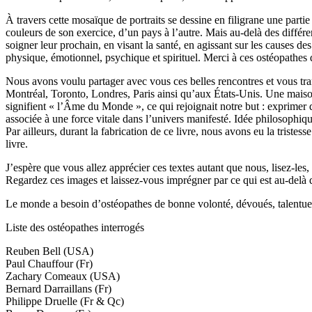
À travers cette mosaïque de portraits se dessine en filigrane une partie
couleurs de son exercice, d’un pays à l’autre. Mais au-delà des différe
soigner leur prochain, en visant la santé, en agissant sur les causes de
physique, émotionnel, psychique et spirituel. Merci à ces ostéopathes de 
Nous avons voulu partager avec vous ces belles rencontres et vous trans
Montréal, Toronto, Londres, Paris ainsi qu’aux États-Unis. Une maison 
signifient « l’Âme du Monde », ce qui rejoignait notre but : exprimer 
associée à une force vitale dans l’univers manifesté. Idée philosophiq
Par ailleurs, durant la fabrication de ce livre, nous avons eu la tris
livre.
J’espère que vous allez apprécier ces textes autant que nous, lisez-les,
Regardez ces images et laissez-vous imprégner par ce qui est au-delà 
Le monde a besoin d’ostéopathes de bonne volonté, dévoués, talentueux
Liste des ostéopathes interrogés
Reuben Bell (USA)
Paul Chauffour (Fr)
Zachary Comeaux (USA)
Bernard Darraillans (Fr)
Philippe Druelle (Fr & Qc)