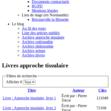
Documents contractuels
RGPD
Mentions légales
Lieu de stage (en Normandie)
Bricqueville la Blouette
Le blog
Au fil des jours
Liste des articles publiés
Archive approche tissulaire
Archive ostéopathie
Archive philosophie
Archive grippe
Archive divers
Livres approche tissulaire
Filtres de recherche
Afficher #
Titre
Auteur
Clics
Écrit par : Pierre
Livre : Approche tissulaire, livre 1
121049
Tricot
Écrit par : Pierre
Livre : Approche tissulaire, livre 2
72168
Tricot