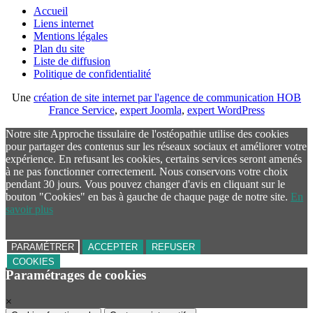
Accueil
Liens internet
Mentions légales
Plan du site
Liste de diffusion
Politique de confidentialité
Une
création de site internet par l'agence de communication HOB
France Service
,
expert Joomla
,
expert WordPress
Notre site Approche tissulaire de l'ostéopathie utilise des cookies
pour partager des contenus sur les réseaux sociaux et améliorer votre
expérience. En refusant les cookies, certains services seront amenés
à ne pas fonctionner correctement. Nous conservons votre choix
pendant 30 jours. Vous pouvez changer d'avis en cliquant sur le
bouton "Cookies" en bas à gauche de chaque page de notre site.
En
savoir plus
PARAMÉTRER
ACCEPTER
REFUSER
COOKIES
Paramétrages de cookies
×