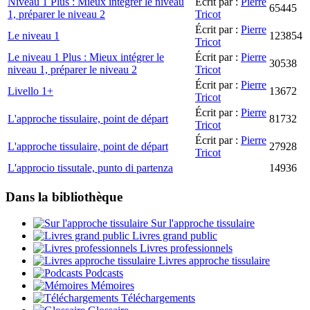
Niveau 1 Plus : Mieux intégrer le niveau
Écrit par :
Pierre
65445
1, préparer le niveau 2
Tricot
Écrit par :
Pierre
Le niveau 1
123854
Tricot
Le niveau 1 Plus : Mieux intégrer le
Écrit par :
Pierre
30538
niveau 1, préparer le niveau 2
Tricot
Écrit par :
Pierre
Livello 1+
13672
Tricot
Écrit par :
Pierre
L'approche tissulaire, point de départ
81732
Tricot
Écrit par :
Pierre
L'approche tissulaire, point de départ
27928
Tricot
L'approcio tissutale, punto di partenza
14936
Dans la bibliothèque
Sur l'approche tissulaire
Livres grand public
Livres professionnels
Livres approche tissulaire
Podcasts
Mémoires
Téléchargements