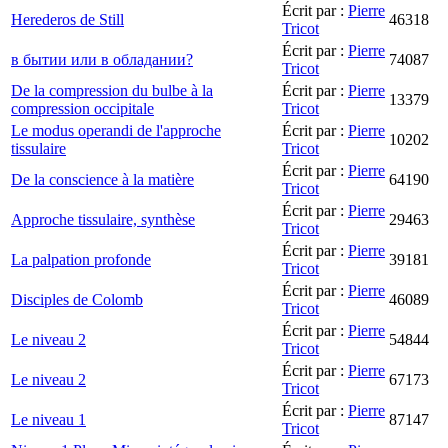
Écrit par :
Pierre
Herederos de Still
46318
Tricot
Écrit par :
Pierre
в бытии или в обладании?
74087
Tricot
De la compression du bulbe à la
Écrit par :
Pierre
13379
compression occipitale
Tricot
Le modus operandi de l'approche
Écrit par :
Pierre
10202
tissulaire
Tricot
Écrit par :
Pierre
De la conscience à la matière
64190
Tricot
Écrit par :
Pierre
Approche tissulaire, synthèse
29463
Tricot
Écrit par :
Pierre
La palpation profonde
39181
Tricot
Écrit par :
Pierre
Disciples de Colomb
46089
Tricot
Écrit par :
Pierre
Le niveau 2
54844
Tricot
Écrit par :
Pierre
Le niveau 2
67173
Tricot
Écrit par :
Pierre
Le niveau 1
87147
Tricot