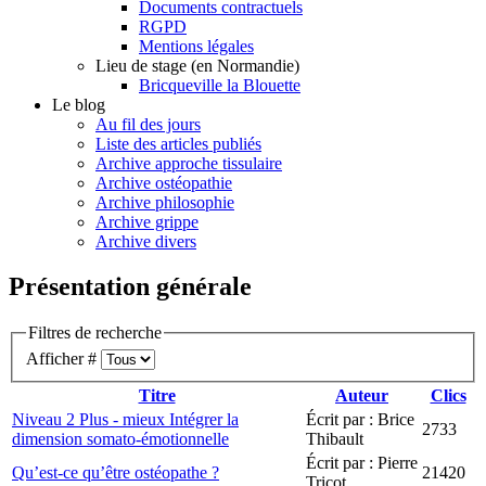
Documents contractuels
RGPD
Mentions légales
Lieu de stage (en Normandie)
Bricqueville la Blouette
Le blog
Au fil des jours
Liste des articles publiés
Archive approche tissulaire
Archive ostéopathie
Archive philosophie
Archive grippe
Archive divers
Présentation générale
Filtres de recherche
Afficher #
Titre
Auteur
Clics
Niveau 2 Plus - mieux Intégrer la
Écrit par : Brice
2733
dimension somato-émotionnelle
Thibault
Écrit par : Pierre
Qu’est-ce qu’être ostéopathe ?
21420
Tricot