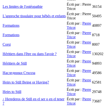
Écrit par : Pierre
Les limites de l'ostéopathie
36154
Tricot
Écrit par : Pierre
L'approche tissulaire pour bébés et enfants
50495
Tricot
Écrit par :
Pierre
Formations
40897
Tricot
Écrit par :
Pierre
Formations
8718
Tricot
Écrit par :
Pierre
Corsi
8007
Tricot
Écrit par :
Pierre
Héritiers dans l'être ou dans l'avoir ?
130202
Tricot
Écrit par :
Pierre
Héritiers de Still
94893
Tricot
Écrit par :
Pierre
Наследники Стилла
49586
Tricot
Écrit par :
Pierre
Heirs to Still Being or Having?
62581
Tricot
Écrit par :
Pierre
Heirs to Still
29748
Tricot
¿ Herederos de Still en el ser o en el tener
Écrit par :
Pierre
73687
?
Tricot