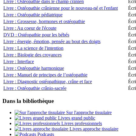
Livre : Ostéopathie dans le champ crânien
Écri
Livre : Ostéopathie crânienne pour le nouveau-né et l'enfant
Écri
Livre : Ostéopathie pédiatrique
Écri
Livre : Grossesse, hormones et ostéopathie
Écr
Livre : Au coeur de l'écoute
Écri
DVD : Ostéopathie pour les bébés
Écr
Livre : énergie, émotion, pensée au bout des doigts
Écri
Livre : La science de l'intention
Écr
Livre : Biologie des croyances
Écri
Livre : Interface
Écri
Livre : Ostéopathie harmonique
Écr
Livre : Manuel de principes de l’ostéopathie
Écri
Livre : Diagnostic ostéopathique, crâne et face
Écri
Livre : Ostéopathie crânio-sacrée
Écri
Dans la bibliothèque
Sur l'approche tissulaire
Livres grand public
Livres professionnels
Livres approche tissulaire
Podcasts