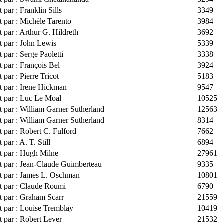
t par : Franklin Sills
3349
t par : Michèle Tarento
3984
t par : Arthur G. Hildreth
3692
t par : John Lewis
5339
t par : Serge Paoletti
3338
t par : François Bel
3924
t par : Pierre Tricot
5183
t par : Irene Hickman
9547
t par : Luc Le Moal
10525
t par : William Garner Sutherland
12563
t par : William Garner Sutherland
8314
t par : Robert C. Fulford
7662
t par : A. T. Still
6894
t par : Hugh Milne
27961
it par : Jean-Claude Guimberteau
9335
it par : James L. Oschman
10801
it par : Claude Roumi
6790
t par : Graham Scarr
21559
t par : Louise Tremblay
10419
t par : Robert Lever
21532