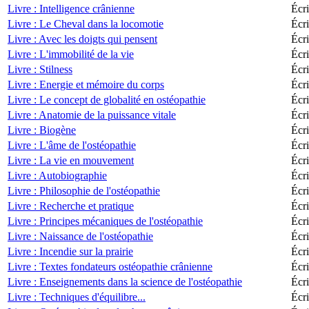
Livre : Intelligence crânienne
Écr
Livre : Le Cheval dans la locomotie
Écri
Livre : Avec les doigts qui pensent
Écri
Livre : L'immobilité de la vie
Écri
Livre : Stilness
Écri
Livre : Energie et mémoire du corps
Écri
Livre : Le concept de globalité en ostéopathie
Écri
Livre : Anatomie de la puissance vitale
Écri
Livre : Biogène
Écri
Livre : L'âme de l'ostéopathie
Écri
Livre : La vie en mouvement
Écri
Livre : Autobiographie
Écri
Livre : Philosophie de l'ostéopathie
Écri
Livre : Recherche et pratique
Écri
Livre : Principes mécaniques de l'ostéopathie
Écri
Livre : Naissance de l'ostéopathie
Écri
Livre : Incendie sur la prairie
Écr
Livre : Textes fondateurs ostéopathie crânienne
Écri
Livre : Enseignements dans la science de l'ostéopathie
Écri
Livre : Techniques d'équilibre...
Écr