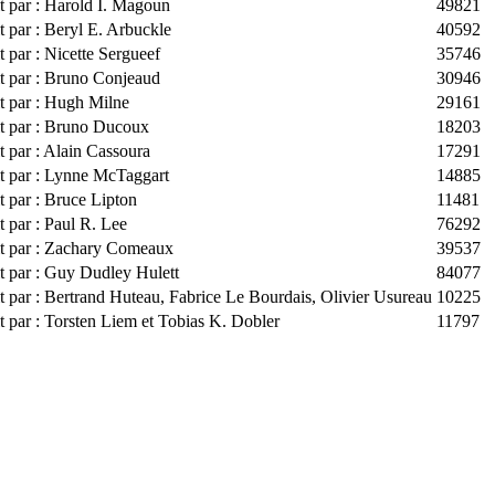
t par : Harold I. Magoun
49821
t par : Beryl E. Arbuckle
40592
t par : Nicette Sergueef
35746
it par : Bruno Conjeaud
30946
t par : Hugh Milne
29161
it par : Bruno Ducoux
18203
t par : Alain Cassoura
17291
it par : Lynne McTaggart
14885
t par : Bruce Lipton
11481
t par : Paul R. Lee
76292
it par : Zachary Comeaux
39537
t par : Guy Dudley Hulett
84077
t par : Bertrand Huteau, Fabrice Le Bourdais, Olivier Usureau
10225
t par : Torsten Liem et Tobias K. Dobler
11797