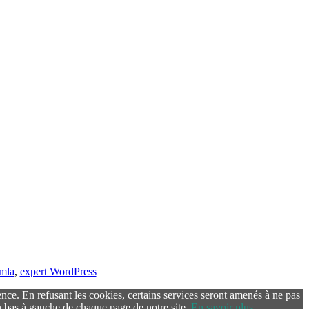
omla
,
expert WordPress
ence. En refusant les cookies, certains services seront amenés à ne pas
 bas à gauche de chaque page de notre site.
En savoir plus