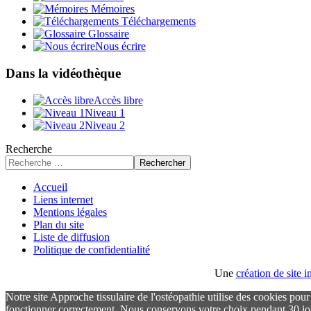
Mémoires
Téléchargements
Glossaire
Nous écrire
Dans la vidéothèque
Accès libre
Niveau 1
Niveau 2
Recherche
Rechercher
Accueil
Liens internet
Mentions légales
Plan du site
Liste de diffusion
Politique de confidentialité
Une
création de site
Notre site Approche tissulaire de l'ostéopathie utilise des cookies pou
fonctionner correctement. Nous conservons votre choix pendant 30 jo