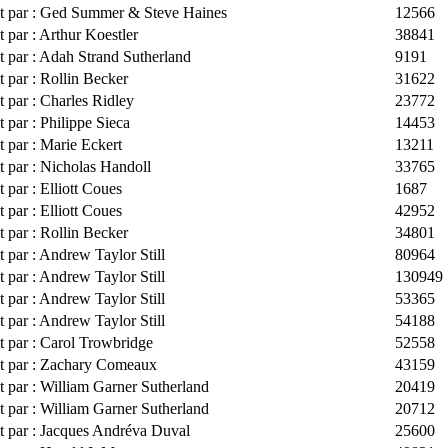
it par : Ged Summer & Steve Haines
12566
t par : Arthur Koestler
38841
t par : Adah Strand Sutherland
9191
t par : Rollin Becker
31622
t par : Charles Ridley
23772
t par : Philippe Sieca
14453
t par : Marie Eckert
13211
t par : Nicholas Handoll
33765
t par : Elliott Coues
1687
t par : Elliott Coues
42952
t par : Rollin Becker
34801
t par : Andrew Taylor Still
80964
t par : Andrew Taylor Still
130949
t par : Andrew Taylor Still
53365
t par : Andrew Taylor Still
54188
t par : Carol Trowbridge
52558
it par : Zachary Comeaux
43159
t par : William Garner Sutherland
20419
t par : William Garner Sutherland
20712
it par : Jacques Andréva Duval
25600