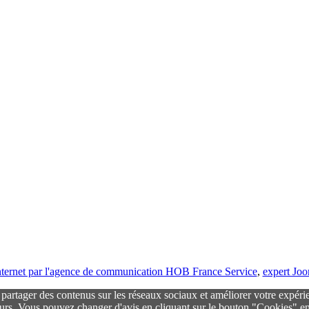
 internet par l'agence de communication HOB France Service
,
expert Jo
r partager des contenus sur les réseaux sociaux et améliorer votre expéri
urs. Vous pouvez changer d'avis en cliquant sur le bouton "Cookies" en