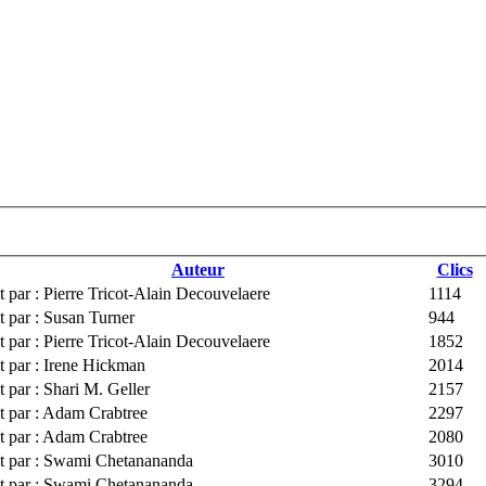
Auteur
Clics
t par : Pierre Tricot-Alain Decouvelaere
1114
t par : Susan Turner
944
t par : Pierre Tricot-Alain Decouvelaere
1852
t par : Irene Hickman
2014
t par : Shari M. Geller
2157
t par : Adam Crabtree
2297
t par : Adam Crabtree
2080
it par : Swami Chetanananda
3010
it par : Swami Chetanananda
3294