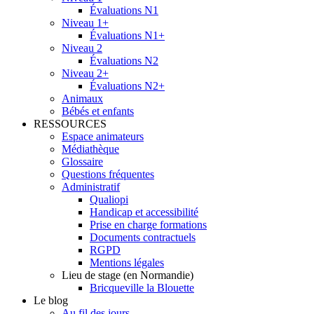
Évaluations N1
Niveau 1+
Évaluations N1+
Niveau 2
Évaluations N2
Niveau 2+
Évaluations N2+
Animaux
Bébés et enfants
RESSOURCES
Espace animateurs
Médiathèque
Glossaire
Questions fréquentes
Administratif
Qualiopi
Handicap et accessibilité
Prise en charge formations
Documents contractuels
RGPD
Mentions légales
Lieu de stage (en Normandie)
Bricqueville la Blouette
Le blog
Au fil des jours