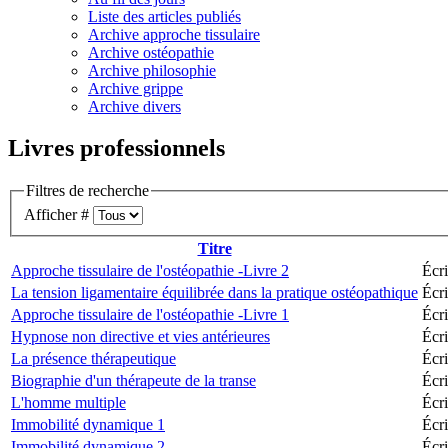
Liste des articles publiés
Archive approche tissulaire
Archive ostéopathie
Archive philosophie
Archive grippe
Archive divers
Livres professionnels
Filtres de recherche
Afficher #
Titre
Approche tissulaire de l'ostéopathie -Livre 2
Écri
La tension ligamentaire équilibrée dans la pratique ostéopathique
Écri
Approche tissulaire de l'ostéopathie -Livre 1
Écri
Hypnose non directive et vies antérieures
Écri
La présence thérapeutique
Écri
Biographie d'un thérapeute de la transe
Écri
L'homme multiple
Écri
Immobilité dynamique 1
Écr
Immobilité dynamique 2
Écr