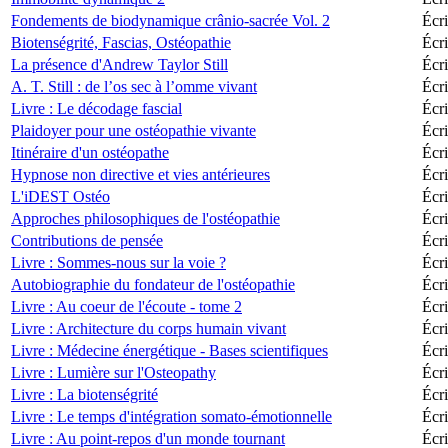
Fondements de biodynamique crânio-sacrée Vol. 2
Écri
Biotenségrité, Fascias, Ostéopathie
Écri
La présence d'Andrew Taylor Still
Écri
A. T. Still : de l’os sec à l’omme vivant
Écri
Livre : Le décodage fascial
Écri
Plaidoyer pour une ostéopathie vivante
Écri
Itinéraire d'un ostéopathe
Écri
Hypnose non directive et vies antérieures
Écri
L'iDEST Ostéo
Écri
Approches philosophiques de l'ostéopathie
Écri
Contributions de pensée
Écri
Livre : Sommes-nous sur la voie ?
Écri
Autobiographie du fondateur de l'ostéopathie
Écri
Livre : Au coeur de l'écoute - tome 2
Écri
Livre : Architecture du corps humain vivant
Écr
Livre : Médecine énergétique - Bases scientifiques
Écr
Livre : Lumière sur l'Osteopathy
Écr
Livre : La biotenségrité
Écri
Livre : Le temps d'intégration somato-émotionnelle
Écri
Livre : Au point-repos d'un monde tournant
Écri