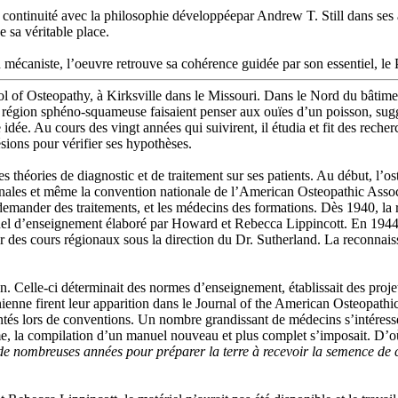
a continuité avec la philosophie développéepar Andrew T. Still dans ses a
 sa véritable place.
n mécaniste, l’oeuvre retrouve sa cohérence guidée par son essentiel, le 
of Osteopathy, à Kirksville dans le Missouri. Dans le Nord du bâtiment 
 la région sphéno-squameuse faisaient penser aux ouïes d’un poisson, sug
e idée. Au cours des vingt années qui suivirent, il étudia et fit des reche
ions pour vérifier ses hypothèses.
es théories de diagnostic et de traitement sur ses patients. Au début, 
gionales et même la convention nationale de l’American Osteopathic Asso
à demander des traitements, et les médecins des formations. Dès 1940, la
uel d’enseignement élaboré par Howard et Rebecca Lippincott. En 1944
par des cours régionaux sous la direction du Dr. Sutherland. La reconnais
on. Celle-ci déterminait des normes d’enseignement, établissait des pro
ânienne firent leur apparition dans le Journal of the American Osteopathic
entés lors de conventions. Un nombre grandissant de médecins s’intéressèr
e, la compilation d’un manuel nouveau et plus complet s’imposait. D’où
u de nombreuses années pour préparer la terre à recevoir la semence de c