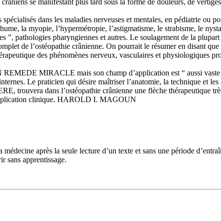
 crâniens se manifestant plus tard sous la forme de douleurs, de vertige
 spécialisés dans les maladies nerveuses et mentales, en pédiatrie ou pour
e rhume, la myopie, l’hypermétropie, l’astigmatisme, le strabisme, le nyst
les ”, pathologies pharyngiennes et autres. Le soulagement de la plupart 
mplet de l’ostéopathie crânienne. On pourrait le résumer en disant que 
thérapeutique des phénomènes nerveux, vasculaires et physiologiques pro
CLE mais son champ d’application est “ aussi vaste que les bes
ies internes. Le praticien qui désire maîtriser l’anatomie, la technique e
ns l’ostéopathie crânienne une flèche thérapeutique très efficac
e l’application clinique. HAROLD I. MAGOUN
de la médecine après la seule lecture d’un texte et sans une période d’e
r sans apprentissage.