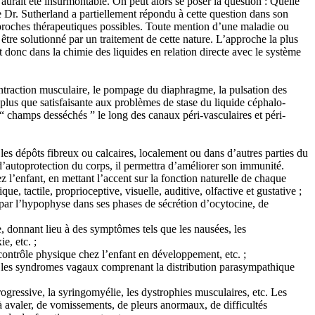
l aurait été insurmontable. On peut alors se poser la question : Quelle
e Dr. Sutherland a partiellement répondu à cette question dans son
approches thérapeutiques possibles. Toute mention d’une maladie ou
re solutionné par un traitement de cette nature. L’approche la plus
 donc dans la chimie des liquides en relation directe avec le système
ontraction musculaire, le pompage du diaphragme, la pulsation des
plus que satisfaisante aux problèmes de stase du liquide céphalo-
 “ champs desséchés ” le long des canaux péri-vasculaires et péri-
les dépôts fibreux ou calcaires, localement ou dans d’autres parties du
 d’autoprotection du corps, il permettra d’améliorer son immunité.
 l’enfant, en mettant l’accent sur la fonction naturelle de chaque
, tactile, proprioceptive, visuelle, auditive, olfactive et gustative ;
 par l’hypophyse dans ses phases de sécrétion d’ocytocine, de
, donnant lieu à des symptômes tels que les nausées, les
e, etc. ;
u contrôle physique chez l’enfant en développement, etc. ;
ges, les syndromes vagaux comprenant la distribution parasympathique
ogressive, la syringomyélie, les dystrophies musculaires, etc. Les
 avaler, de vomissements, de pleurs anormaux, de difficultés