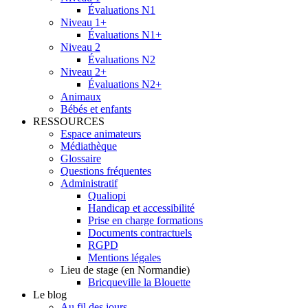
Évaluations N1
Niveau 1+
Évaluations N1+
Niveau 2
Évaluations N2
Niveau 2+
Évaluations N2+
Animaux
Bébés et enfants
RESSOURCES
Espace animateurs
Médiathèque
Glossaire
Questions fréquentes
Administratif
Qualiopi
Handicap et accessibilité
Prise en charge formations
Documents contractuels
RGPD
Mentions légales
Lieu de stage (en Normandie)
Bricqueville la Blouette
Le blog
Au fil des jours