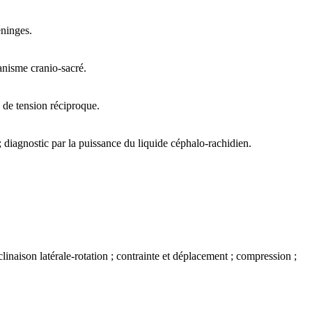
éninges.
canisme cranio-sacré.
s de tension réciproque.
 diagnostic par la puissance du liquide céphalo-rachidien.
linaison latérale-rotation ; contrainte et déplacement ; compression ;