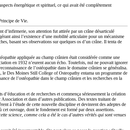
spects énergétique et spirituel, ce qui avait été complètement
Principe de Vie.
d’infirmerie, son attention fut attirée par un crâne désarticulé
gérant ainsi l’existence d’une mobilité articulaire pour un mécanisme
rches, basant ses observations sur quelques os d’un crâne. Il tenta de
l’ostéopathie appliquée au champ crânien était considérée comme une
ciation en 1932 n’eurent aucun écho. Toutefois, nul ne pouvait ignorer
 reconnaissance de l’ostéopathie dans le domaine crânien se généralisa.
, le Des Moines Still College of Osteopathy entama un programme de
sance de l’ostéopathie dans le champ crânien et les recherches en la
jets d’éducation et de recherches et commença sérieusement la création
 Association et dans d’autres publications. Des textes traitant de
ent à l’étude de cette nouvelle discipline et devinrent des adeptes de
 cet ouvrage, dont le fondement est formé par deux assertions.
ette science, comme cela a été le cas d’autres vérités qui sont venues