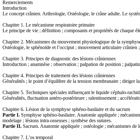
Remerciements
Introduction
Le concept crânien. Arthrologie, Ostéologie, le crâne adulte. Le syst
Chapitre 1. Le mécanisme respiratoire primaire
Le principe de vie ; définition ; composants et propriétés de chaque él
Chapitre 2. Mécanismes du mouvement physiologique de la symphyse 
Ostéologie, le sphénoïde et l’occiput ; mouvement articulaire crânien ; 
Chapitre 3. Principes de diagnostic des lésions crâniennes
Introduction ; anamnèse ; observation ; palpation de position ; palpat
Chapitre 4. Principes de traitement des lésions crâniennes
Généralités ; le point d’équilibre de la tension membranaire ; diriger l
Chapitre 5. Techniques spéciales influençant le liquide céphalo-rachid
Généralités, fluctuation antéro-postérieure ; ralentissement ; accélérati
Chapitre 6. Lésion de la symphyse sphéno-basilaire et du sacrum
Partie I.
Symphyse sphéno-basilaire. Anatomie appliquée ; mécanismes de 
modelage ; lésions intra-osseuses ; synthèse des sutures.
Partie II.
Sacrum. Anatomie appliquée ; ostéologie ; mécanismes de lési
Chapitre 7. L’os temporal