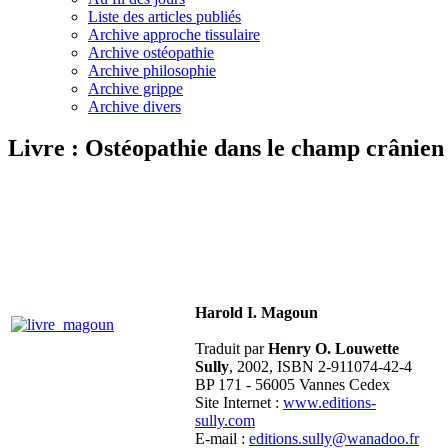
Liste des articles publiés
Archive approche tissulaire
Archive ostéopathie
Archive philosophie
Archive grippe
Archive divers
Livre : Ostéopathie dans le champ crânien
Harold I. Magoun
Traduit par
Henry O. Louwette
Sully
, 2002, ISBN 2-911074-42-4
BP 171 - 56005 Vannes Cedex
Site Internet :
www.editions-
sully.com
E-mail :
editions.sully@wanadoo.fr