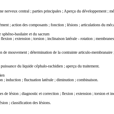
ème nerveux central ; parties principales ; Aperçu du développement ; m
ément ; action des composants ; fonction ; lésions ; articulations du mé
sphéno-basilaire et du sacrum
flexion ; extension ; torsion ; inclinaison latérale - rotation ; membrane
ion de mouvement ; détermination de la contrainte articulo-membranaire ;
a puissance du liquide céphalo-rachidien ; aperçu du traitement.
ien
on ; induction ; fluctuation latérale ; diminution ; combinaison.
lésion ; diagnostic et correction ; flexion ; extension ; torsion et inc
on ; classification des lésions.