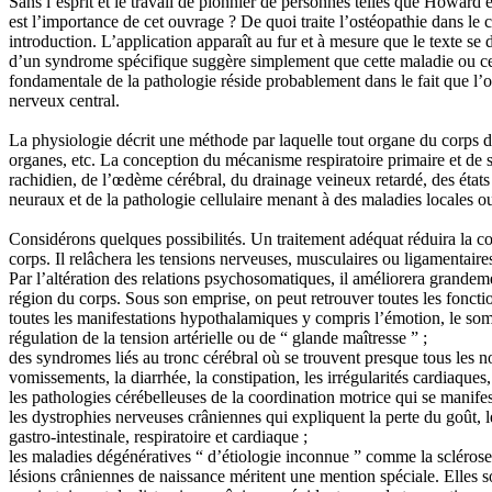
Sans l’esprit et le travail de pionnier de personnes telles que Howard e
est l’importance de cet ouvrage ? De quoi traite l’ostéopathie dans le
introduction. L’application apparaît au fur et à mesure que le texte s
d’un syndrome spécifique suggère simplement que cette maladie ou ce s
fondamentale de la pathologie réside probablement dans le fait que l’o
nerveux central.
La physiologie décrit une méthode par laquelle tout organe du corps d
organes, etc. La conception du mécanisme respiratoire primaire et de s
rachidien, de l’œdème cérébral, du drainage veineux retardé, des états 
neuraux et de la pathologie cellulaire menant à des maladies locales ou s
Considérons quelques possibilités. Un traitement adéquat réduira la co
corps. Il relâchera les tensions nerveuses, musculaires ou ligamentaire
Par l’altération des relations psychosomatiques, il améliorera grandeme
région du corps. Sous son emprise, on peut retrouver toutes les fonction
toutes les manifestations hypothalamiques y compris l’émotion, le som
régulation de la tension artérielle ou de “ glande maîtresse ” ;
des syndromes liés au tronc cérébral où se trouvent presque tous les n
vomissements, la diarrhée, la constipation, les irrégularités cardiaques, 
les pathologies cérébelleuses de la coordination motrice qui se manifes
les dystrophies nerveuses crâniennes qui expliquent la perte du goût, l
gastro-intestinale, respiratoire et cardiaque ;
les maladies dégénératives “ d’étiologie inconnue ” comme la sclérose 
lésions crâniennes de naissance méritent une mention spéciale. Elles 