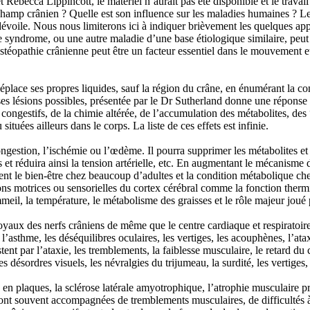
t Rebecca Lippincott, le matériel n’aurait pas été disponible et le travai
 champ crânien ? Quelle est son influence sur les maladies humaines ? L
e dévoile. Nous nous limiterons ici à indiquer brièvement les quelques 
yndrome, ou une autre maladie d’une base étiologique similaire, peut êt
stéopathie crânienne peut être un facteur essentiel dans le mouvement et
éplace ses propres liquides, sauf la région du crâne, en énumérant la c
es lésions possibles, présentée par le Dr Sutherland donne une réponse 
congestifs, de la chimie altérée, de l’accumulation des métabolites, des
ituées ailleurs dans le corps. La liste de ces effets est infinie.
ngestion, l’ischémie ou l’œdème. Il pourra supprimer les métabolites et 
s et réduira ainsi la tension artérielle, etc. En augmentant le mécanisme
nt le bien-être chez beaucoup d’adultes et la condition métabolique chez
s motrices ou sensorielles du cortex cérébral comme la fonction thermique
meil, la température, le métabolisme des graisses et le rôle majeur joué
oyaux des nerfs crâniens de même que le centre cardiaque et respiratoire
l’asthme, les déséquilibres oculaires, les vertiges, les acouphènes, l’ataxi
tent par l’ataxie, les tremblements, la faiblesse musculaire, le retard d
es désordres visuels, les névralgies du trijumeau, la surdité, les verti
en plaques, la sclérose latérale amyotrophique, l’atrophie musculaire pr
sont souvent accompagnées de tremblements musculaires, de difficultés à