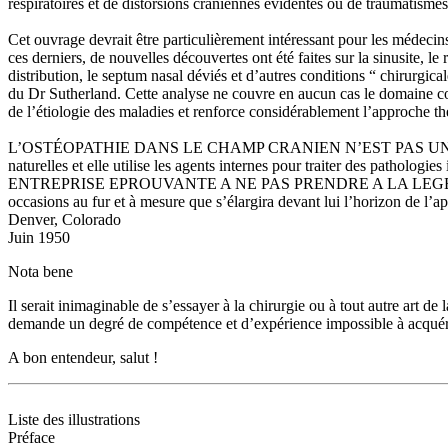
respiratoires et de distorsions crâniennes évidentes ou de traumatismes
Cet ouvrage devrait être particulièrement intéressant pour les médecins
ces derniers, de nouvelles découvertes ont été faites sur la sinusite, l
distribution, le septum nasal déviés et d’autres conditions “ chirurgica
du Dr Sutherland. Cette analyse ne couvre en aucun cas le domaine co
de l’étiologie des maladies et renforce considérablement l’approche 
L’OSTÉOPATHIE DANS LE CHAMP CRANIEN N’EST PAS UN REMEDE MIRA
naturelles et elle utilise les agents internes pour traiter des patholog
ENTREPRISE EPROUVANTE A NE PAS PRENDRE A LA LEGERE, trouvera da
occasions au fur et à mesure que s’élargira devant lui l’horizon d
Denver, Colorado
Juin 1950
Nota bene
Il serait inimaginable de s’essayer à la chirurgie ou à tout autre art 
demande un degré de compétence et d’expérience impossible à acquéri
A bon entendeur, salut !
Liste des illustrations
Préface