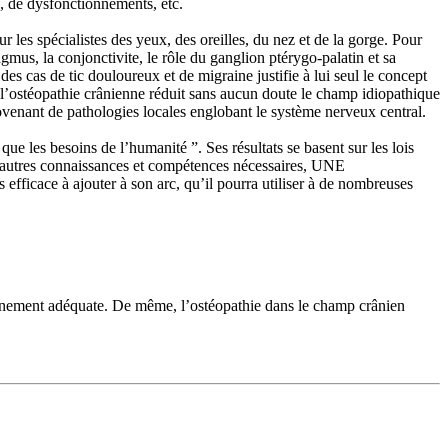
s, de dysfonctionnements, etc.
 les spécialistes des yeux, des oreilles, du nez et de la gorge. Pour
agmus, la conjonctivite, le rôle du ganglion ptérygo-palatin et sa
des cas de tic douloureux et de migraine justifie à lui seul le concept
l’ostéopathie crânienne réduit sans aucun doute le champ idiopathique
venant de pathologies locales englobant le système nerveux central.
oins de l’humanité ”. Ses résultats se basent sur les lois
t les autres connaissances et compétences nécessaires, UNE
e à ajouter à son arc, qu’il pourra utiliser à de nombreuses
ntraînement adéquate. De même, l’ostéopathie dans le champ crânien