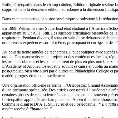
Enfin, Ostéopathie dans le champ crânien, Edition originale restitue l
supprimé dans la deuxième édition, et redonne à la dimension fluidique
Dans cette perspective, la vision systémique se substitue à la réductio
En 1899, William Garner Sutherland était étudiant à l’American School 
appartenant au Dr A. T. Still. Les surfaces articulaires biseautées de
respiratoire. Pendant dix ans, il tenta en vain de se débarrasser de cett
nombreuses expériences sur lui-même, provoquant et corrigeant des lés
Au bout de trente années de recherches, il put appliquer avec succès s
utopie. Des manuscrits étaient rejetés et des conférences locales, ré
les résultats obtenus et les patients furent de plus en plus nombreux 
L’Academy of Applied Osteopathy soutint sa cause et publia un man
post-graduat, bien vite suivi par d’autres au Philadelphia College et 
matière progressèrent continuellement.
Une organisation officielle se forma : l’Osteopathic Cranial Associati
d’une littérature spécialisée. Des articles consacrés à l’ostéopathie cr
certaines phases de cette science étaient de plus en plus souvent prés
l’ostéopathie appliquée au champ crânien. Au vu d’un tel enthousiasm
Comme le disait le Dr A.T. Still au sujet de l’ostéopathie :
“ Il a fall
rendre service à l’humanité. ”