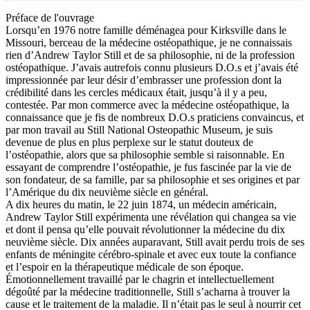
Préface de l'ouvrage
Lorsqu’en 1976 notre famille déménagea pour Kirksville dans le
Missouri, berceau de la médecine ostéopathique, je ne connaissais
rien d’Andrew Taylor Still et de sa philosophie, ni de la profession
ostéopathique. J’avais autrefois connu plusieurs D.O.s et j’avais été
impressionnée par leur désir d’embrasser une profession dont la
crédibilité dans les cercles médicaux était, jusqu’à il y a peu,
contestée. Par mon commerce avec la médecine ostéopathique, la
connaissance que je fis de nombreux D.O.s praticiens convaincus, et
par mon travail au Still National Osteopathic Museum, je suis
devenue de plus en plus perplexe sur le statut douteux de
l’ostéopathie, alors que sa philosophie semble si raisonnable. En
essayant de comprendre l’ostéopathie, je fus fascinée par la vie de
son fondateur, de sa famille, par sa philosophie et ses origines et par
l’Amérique du dix neuvième siècle en général.
A dix heures du matin, le 22 juin 1874, un médecin américain,
Andrew Taylor Still expérimenta une révélation qui changea sa vie
et dont il pensa qu’elle pouvait révolutionner la médecine du dix
neuvième siècle. Dix années auparavant, Still avait perdu trois de ses
enfants de méningite cérébro-spinale et avec eux toute la confiance
et l’espoir en la thérapeutique médicale de son époque.
Émotionnellement travaillé par le chagrin et intellectuellement
dégoûté par la médecine traditionnelle, Still s’acharna à trouver la
cause et le traitement de la maladie. Il n’était pas le seul à nourrir cet