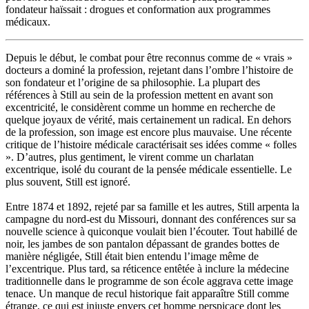
fondateur haïssait : drogues et conformation aux programmes
médicaux.
Depuis le début, le combat pour être reconnus comme de « vrais »
docteurs a dominé la profession, rejetant dans l’ombre l’histoire de
son fondateur et l’origine de sa philosophie. La plupart des
références à Still au sein de la profession mettent en avant son
excentricité, le considèrent comme un homme en recherche de
quelque joyaux de vérité, mais certainement un radical. En dehors
de la profession, son image est encore plus mauvaise. Une récente
critique de l’histoire médicale caractérisait ses idées comme « folles
». D’autres, plus gentiment, le virent comme un charlatan
excentrique, isolé du courant de la pensée médicale essentielle. Le
plus souvent, Still est ignoré.
Entre 1874 et 1892, rejeté par sa famille et les autres, Still arpenta la
campagne du nord-est du Missouri, donnant des conférences sur sa
nouvelle science à quiconque voulait bien l’écouter. Tout habillé de
noir, les jambes de son pantalon dépassant de grandes bottes de
manière négligée, Still était bien entendu l’image même de
l’excentrique. Plus tard, sa réticence entêtée à inclure la médecine
traditionnelle dans le programme de son école aggrava cette image
tenace. Un manque de recul historique fait apparaître Still comme
étrange, ce qui est injuste envers cet homme perspicace dont les