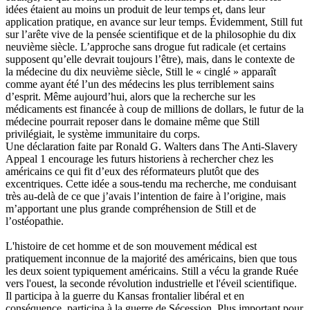
idées étaient au moins un produit de leur temps et, dans leur
application pratique, en avance sur leur temps. Évidemment, Still fut
sur l’arête vive de la pensée scientifique et de la philosophie du dix
neuvième siècle. L’approche sans drogue fut radicale (et certains
supposent qu’elle devrait toujours l’être), mais, dans le contexte de
la médecine du dix neuvième siècle, Still le « cinglé » apparaît
comme ayant été l’un des médecins les plus terriblement sains
d’esprit. Même aujourd’hui, alors que la recherche sur les
médicaments est financée à coup de millions de dollars, le futur de la
médecine pourrait reposer dans le domaine même que Still
privilégiait, le système immunitaire du corps.
Une déclaration faite par Ronald G. Walters dans The Anti-Slavery
Appeal 1 encourage les futurs historiens à rechercher chez les
américains ce qui fit d’eux des réformateurs plutôt que des
excentriques. Cette idée a sous-tendu ma recherche, me conduisant
très au-delà de ce que j’avais l’intention de faire à l’origine, mais
m’apportant une plus grande compréhension de Still et de
l’ostéopathie.
L'histoire de cet homme et de son mouvement médical est
pratiquement inconnue de la majorité des américains, bien que tous
les deux soient typiquement américains. Still a vécu la grande Ruée
vers l'ouest, la seconde révolution industrielle et l'éveil scientifique.
Il participa à la guerre du Kansas frontalier libéral et en
conséquence, participa à la guerre de Sécession. Plus important pour