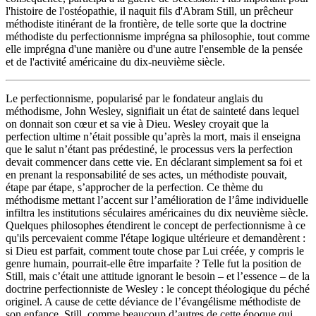
l'histoire de l'ostéopathie, il naquit fils d'Abram Still, un prêcheur
méthodiste itinérant de la frontière, de telle sorte que la doctrine
méthodiste du perfectionnisme imprégna sa philosophie, tout comme
elle imprégna d'une manière ou d'une autre l'ensemble de la pensée
et de l'activité américaine du dix-neuvième siècle.
Le perfectionnisme, popularisé par le fondateur anglais du
méthodisme, John Wesley, signifiait un état de sainteté dans lequel
on donnait son cœur et sa vie à Dieu. Wesley croyait que la
perfection ultime n’était possible qu’après la mort, mais il enseigna
que le salut n’étant pas prédestiné, le processus vers la perfection
devait commencer dans cette vie. En déclarant simplement sa foi et
en prenant la responsabilité de ses actes, un méthodiste pouvait,
étape par étape, s’approcher de la perfection. Ce thème du
méthodisme mettant l’accent sur l’amélioration de l’âme individuelle
infiltra les institutions séculaires américaines du dix neuvième siècle.
Quelques philosophes étendirent le concept de perfectionnisme à ce
qu'ils percevaient comme l'étape logique ultérieure et demandèrent :
si Dieu est parfait, comment toute chose par Lui créée, y compris le
genre humain, pourrait-elle être imparfaite ? Telle fut la position de
Still, mais c’était une attitude ignorant le besoin – et l’essence – de la
doctrine perfectionniste de Wesley : le concept théologique du péché
originel. A cause de cette déviance de l’évangélisme méthodiste de
son enfance, Still, comme beaucoup d’autres de cette époque qui