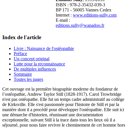
ISBN : 978-2-35432-039-3
BP 171 - 56005 Vannes Cedex
Internet :
www.editions-sully.com
E-mail :
editions.sully@wanadoo.fr
Index de l'article
Livre : Naissance de l'ostéopathie
Préface
Un concept original
Lutte pour la reconnaissance
De multiples influences
Sommaire
Toutes les pages
Cet ouvrage est la première biographie moderne du fondateur de
l’ostéopathie, Andrew Taylor Still (1828-1917). Carol Trowbridge
n'est pas ostéopathe. Elle fut un temps cadre administratif au collège
de Kirksville. Elle s'est passionnée pour l'histoire de Still et par la
manière dont il a procédé pour développer l'ostéopathie. Elle suit ici
une démarche d'historien, réunissant une documentation
exceptionnelle, suivant Still à la trace dans tous les lieux où il a
séjourné, pour nous faire revivre le cheminement de cet homme hors