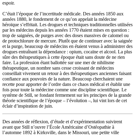
espoir.
C’était l’époque de l’incertitude médicale. Des années 1850 aux
années 1880, le fondement de ce qu’on appelait la médecine
héroïque s’effritait. Les drogues et techniques traditionnelles utilisées
par les médecins depuis les années 1770 étaient mises en question :
trop de saignées, de purges avec des doses massives de calomel ou
de protochlorure de mercure. Plutôt que de continuer avec la saignée
et la purge, beaucoup de médecins en étaient venus à administrer des
drogues entraînant la dépendance : opium, cocaïne et alcool. La plus
sûre des thérapeutiques à cette époque était sans doute de ne rien
faire. La profession étant ballottée sur une mer de nihilisme
thérapeutique, un nombre sans cesse croissant de médecins
conseillait vivement un retour à des thérapeutiques anciennes faisant
confiance aux pouvoirs de la nature. Beaucoup cherchaient une
recette pour apporter de l’ordre dans ce chaos médical et établir une
fois pour toute la médecine comme une discipline scientifique. Le
système de Still, se fondant fermement sur les principes de la grande
théorie scientifique de l’époque – l’évolution –, lui vint lors de cet
éclair d’inspiration de juin.
Des années de réflexion, d’étude et d’expérimentation suivirent
avant que Still n’ouvre l’École Américaine d’Ostéopathie à
l’automne 1892 à Kirksville, dans le Missouri, une petite ville