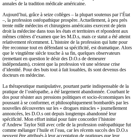
annales de la tradition médicale américaine.
Aujourd’hui, grâce à seize collèges – la plupart soutenus par l’État
–, la profession ostéopathique prospère. Actuellement, à peu près
trente mille médecins et chirurgiens américains exercent de plein
droit la médecine dans tous les états et territoires et répondent aux
mêmes critères d’examen que les M.D.s, mais ce statut a été atteint
relativement récemment. L’histoire de la profession qui lutte pour
être reconnue tout en défendant sa spécificité, est dramatique. Alors
que le vingtième siècle touche à sa fin, quelques observateurs
(remettant en question le désir des D.O.s de demeurer
indépendants), croient que la profession vit une sérieuse crise
d’identité. Pour des buts tout à fait louables, ils sont devenus des
docteurs en médecine.
La thérapeutique manipulative, pourtant partie indispensable de la
pratique de l’ostéopathe, a été largement abandonnée. Courbant le
dos pour résister aux pressions politiques et socio-économiques les
poussant à se conformer, et philosophiquement bombardés par les
nouvelles découvertes sur les « drogues miracles » journellement
annoncées, les D.O.s ont depuis longtemps abandonné leur
spécificité. Mon effort initial pour faire concorder l’histoire
d’Andrew Taylor Still avec celle de la profession ostéopathique fut
comme mélanger l’huile et l’eau, car les récents succès des D.O.s
peuvent être attribués à leur acceptation de pratiques que leur