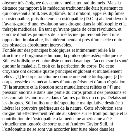
obscure très éloignée des centres médicaux traditionnels. Mais la
distance par rapport à la médecine traditionnelle était justement ce
qui convenait à Still. Ses diplômés, tout d’abord, appelés diplômés
en ostéopathie, puis docteurs en ostéopathie (D.O.s) allaient devenir
l’avant-garde d’une révolution sans drogue dans la philosophie et la
thérapie médicales. En tant qu’avant-garde de cette révolution, et
comme d’autres pionniers de la médecine qui rencontrèrent une
opposition implacable, ils luttèrent pendant près d’un siècle contre
des obstacles absolument incroyables.
Fondée sur des principes biologiques et intimement reliée à la
structure de l’organisme humain, la philosophie ostéopathique de
Still est holistique et naturaliste et met davantage l’accent sur la santé
que sur la maladie. Il croit en la perfection du corps. De cette
croyance ont découlé quatre principes englobant et mutuellement
reliés : [1] le corps fonctionne comme une entité biologique, [2] le
corps possède des mécanismes d’auto guérison et d’auto régulation,
[3] la structure et la fonction sont mutuellement reliées et [4] une
pression anormale dans une partie du corps produit des pressions et
des contraintes anormales dans d’autres parties du corps. Délaissant
les drogues, Still utilisa une thérapeutique manipulative destinée à
libérer les pouvoirs guérisseurs de la nature. Cette révolution sans
drogue fut effectivement réduite au silence sur le front politique et la
contribution de l’ostéopathie à la médecine américaine a été
virtuellement ignorée de sorte que ni Andrew Taylor Still, ni
l’ostéopathie ne se sont vus accorder leur juste place dans les