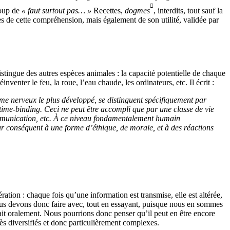

coup de
« faut surtout pas… »
Recettes,
dogmes
, interdits, tout sauf la
es de cette compréhension, mais également de son utilité, validée par
stingue des autres espèces animales : la capacité potentielle de chaque
enter le feu, la roue, l’eau chaude, les ordinateurs, etc. Il écrit :
me nerveux le plus développé, se distinguent spécifiquement par
 time-binding. Ceci ne peut être accompli que par une classe de vie
communication, etc. À ce niveau fondamentalement humain
par conséquent à une forme d’éthique, de morale, et à des réactions
ation : chaque fois qu’une information est transmise, elle est altérée,
 Nous devons donc faire avec, tout en essayant, puisque nous en sommes
sait oralement. Nous pourrions donc penser qu’il peut en être encore
très diversifiés et donc particulièrement complexes.