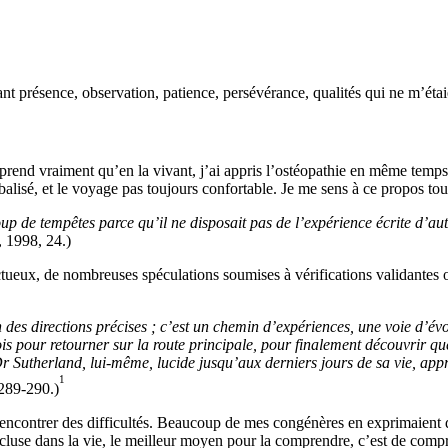
itant présence, observation, patience, persévérance, qualités qui ne m’ét
prend vraiment qu’en la vivant, j’ai appris l’ostéopathie en même temps
alisé, et le voyage pas toujours confortable. Je me sens à ce propos tout 
p de tempêtes parce qu’il ne disposait pas de l’expérience écrite d’aut
, 1998, 24.)
ctueux, de nombreuses spéculations soumises à vérifications validantes ou
n des directions précises ; c’est un chemin d’expériences, une voie d’é
is pour retourner sur la route principale, pour finalement découvrir que 
Dr Sutherland, lui-même, lucide jusqu’aux derniers jours de sa vie, app
1
289-290.)
 à rencontrer des difficultés. Beaucoup de mes congénères en exprimaien
t incluse dans la vie, le meilleur moyen pour la comprendre, c’est de c