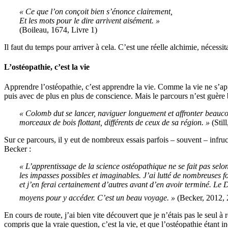
« Ce que l’on conçoit bien s’énonce clairement,
Et les mots pour le dire arrivent aisément. »
(Boileau, 1674, Livre 1)
Il faut du temps pour arriver à cela. C’est une réelle alchimie, nécess
L’ostéopathie, c’est la vie
Apprendre l’ostéopathie, c’est apprendre la vie. Comme la vie ne s’ap
puis avec de plus en plus de conscience. Mais le parcours n’est guère b
« Colomb dut se lancer, naviguer longuement et affronter beaucou
morceaux de bois flottant, différents de ceux de sa région. »
(Still
Sur ce parcours, il y eut de nombreux essais parfois – souvent – infru
Becker :
« L’apprentissage de la science ostéopathique ne se fait pas selo
les impasses possibles et imaginables. J’ai lutté de nombreuses fo
et j’en ferai certainement d’autres avant d’en avoir terminé. Le 
moyens pour y accéder. C’est un beau voyage. »
(Becker, 2012, 
En cours de route, j’ai bien vite découvert que je n’étais pas le seul
compris que la vraie question, c’est la vie, et que l’ostéopathie étan