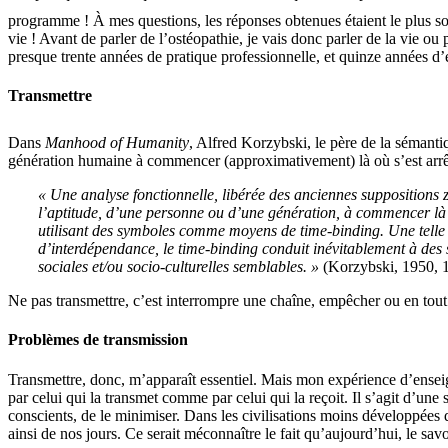
programme ! À mes questions, les réponses obtenues étaient le plus 
vie ! Avant de parler de l’ostéopathie, je vais donc parler de la vie 
presque trente années de pratique professionnelle, et quinze années d
Transmettre
Dans
Manhood of Humanity
, Alfred Korzybski, le père de la sémanti
génération humaine à commencer (approximativement) là où s’est arrêtée l
« Une analyse fonctionnelle, libérée des anciennes suppositions
l’aptitude, d’une personne ou d’une génération, à commencer là o
utilisant des symboles comme moyens de time-binding. Une telle 
d’interdépendance, le time-binding conduit inévitablement à des s
sociales et/ou socio-culturelles semblables. »
(Korzybski, 1950, 1
Ne pas transmettre, c’est interrompre une chaîne, empêcher ou en tout 
Problèmes de transmission
Transmettre, donc, m’apparaît essentiel. Mais mon expérience d’enseigna
par celui qui la transmet comme par celui qui la reçoit. Il s’agit d’u
conscients, de le minimiser. Dans les civilisations moins développées q
ainsi de nos jours. Ce serait méconnaître le fait qu’aujourd’hui, le sav