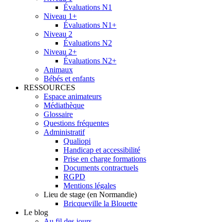
Évaluations N1
Niveau 1+
Évaluations N1+
Niveau 2
Évaluations N2
Niveau 2+
Évaluations N2+
Animaux
Bébés et enfants
RESSOURCES
Espace animateurs
Médiathèque
Glossaire
Questions fréquentes
Administratif
Qualiopi
Handicap et accessibilité
Prise en charge formations
Documents contractuels
RGPD
Mentions légales
Lieu de stage (en Normandie)
Bricqueville la Blouette
Le blog
Au fil des jours