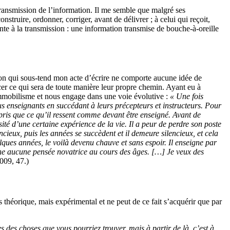
a transmission de l’information. Il me semble que malgré ses
nstruire, ordonner, corriger, avant de délivrer ; à celui qui reçoit,
érente à la transmission : une information transmise de bouche-à-oreille
ention qui sous-tend mon acte d’écrire ne comporte aucune idée de
tracer ce qui sera de toute manière leur propre chemin. Ayant eu à
’immobilisme et nous engage dans une voie évolutive :
« Une fois
us enseignants en succédant à leurs précepteurs et instructeurs. Pour
appris que ce qu’il ressent comme devant être enseigné. Avant de
é d’une certaine expérience de la vie. Il a peur de perdre son poste
cieux, puis les années se succèdent et il demeure silencieux, et cela
lques années, le voilà devenu chauve et sans espoir. Il enseigne par
ne aucune pensée novatrice au cours des âges. […] Je veux des
2009, 47.)
 théorique, mais expérimental et ne peut de ce fait s’acquérir que par
es des choses que vous pourriez trouver, mais à partir de là, c’est à