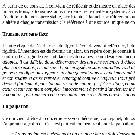
À partir de ce constat, il convient de réfléchir et de mettre en place d
imperfections, la transmission écrite demeure le meilleur système : à cel
l’écrit fournit une source stable, persistante, à laquelle se référer en t
s’altère à chaque transmission ; la référence à une source unique ne c
Transmettre sans figer
L’autre risque de l’écrit, c’est de figer. L’écrit devenant référence, i
rigidité. L’intention est de fournir un jalon, un repère dont je connais 
souffrir de la rigidité régnant dans ces domaines, je ne désire en auc
adoptés, il est difficile de se débarrasser des anciens systèmes d’éd
plusieurs raisons, ils ont suivi l’ancien système sans sourciller. Tout
pouvoir modifier ou suggérer un changement dans les anciennes méthod
et son salaire et de se retrouver catalogué comme critiqueur. Pour pré
devient finalement pour lui une seconde nature. […] Avec l’âge, en mê
cœur et sait comment compiler innocemment à partir d’anciennes théo
volontaires pour mener cette révolution médicale. Nous devons conqué
La palpation
Ce qui vient d’être dit concerne le savoir théorique, conceptuel, phil
l’apprentissage direct. Cela est particulièrement vrai pour la palpation
« La palpation est
littéralement un art que chacun doit s’enseig