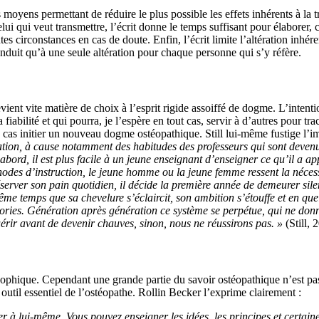
es moyens permettant de réduire le plus possible les effets inhérents à l
ui qui veut transmettre, l’écrit donne le temps suffisant pour élaborer, co
outes circonstances en cas de doute. Enfin, l’écrit limite l’altération inh
onduit qu’à une seule altération pour chaque personne qui s’y réfère.
l devient vite matière de choix à l’esprit rigide assoiffé de dogme. L’int
la fiabilité et qui pourra, je l’espère en tout cas, servir à d’autres pour 
un cas initier un nouveau dogme ostéopathique. Still lui-même fustige l
ucation, à cause notamment des habitudes des professeurs qui sont deven
 d’abord, il est plus facile à un jeune enseignant d’enseigner ce qu’il a 
es d’instruction, le jeune homme ou la jeune femme ressent la nécessit
server son pain quotidien, il décide la première année de demeurer silen
me temps que sa chevelure s’éclaircit, son ambition s’étouffe et en que
ries. Génération après génération ce système se perpétue, qui ne don
rir avant de devenir chauves, sinon, nous ne réussirons pas. »
(Still, 
osophique. Cependant une grande partie du savoir ostéopathique n’est pas
, outil essentiel de l’ostéopathe. Rollin Becker l’exprime clairement :
ner à lui-même
. Vous pouvez enseigner les idées, les principes et certain