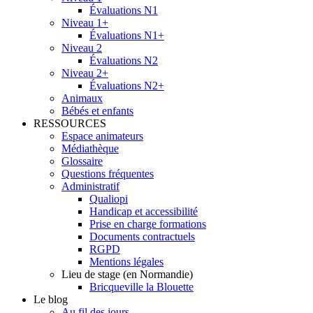
Évaluations N1
Niveau 1+
Évaluations N1+
Niveau 2
Évaluations N2
Niveau 2+
Évaluations N2+
Animaux
Bébés et enfants
RESSOURCES
Espace animateurs
Médiathèque
Glossaire
Questions fréquentes
Administratif
Qualiopi
Handicap et accessibilité
Prise en charge formations
Documents contractuels
RGPD
Mentions légales
Lieu de stage (en Normandie)
Bricqueville la Blouette
Le blog
Au fil des jours