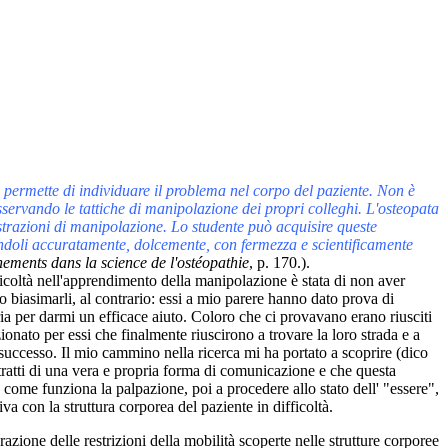
he permette di individuare il problema nel corpo del paziente. Non è
servando le tattiche di manipolazione dei propri colleghi. L'osteopata
strazioni di manipolazione. Lo studente può acquisire queste
dandoli accuratamente, dolcemente, con fermezza e scientificamente
ements dans la science de l'ostéopathie
, p. 170.).
icoltà nell'apprendimento della manipolazione è stata di non aver
biasimarli, al contrario: essi a mio parere hanno dato prova di
ia per darmi un efficace aiuto. Coloro che ci provavano erano riusciti
nato per essi che finalmente riuscirono a trovare la loro strada e a
uccesso. Il mio cammino nella ricerca mi ha portato a scoprire (dico
tratti di una vera e propria forma di comunicazione e che questa
 come funziona la palpazione, poi a procedere allo stato dell' "essere",
 con la struttura corporea del paziente in difficoltà.
azione delle restrizioni della mobilità scoperte nelle strutture corporee