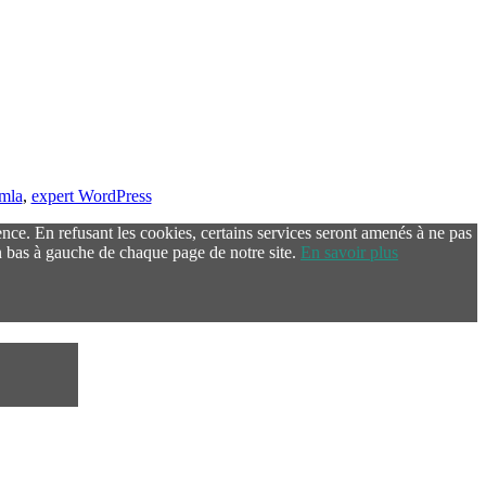
omla
,
expert WordPress
ence. En refusant les cookies, certains services seront amenés à ne pas
 bas à gauche de chaque page de notre site.
En savoir plus