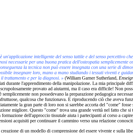
 è un'applicazione intelligente del senso tattile e del senso percettivo c
gnosi necessarie per una buona pratica dell'osteopatia semplicemente os
 conseguenza la tecnica non può essere insegnata con una serie di dimo
ossibile insegnare loro, mano a mano studiando i tessuti viventi e gui
il trattamento e per la diagnosi. »
(William Garner Sutherland,
Enseign
dati durante l'apprendimento della manipolazione. La mia principale diff
rupolosamente provato ad aiutarmi, ma il caso era difficile! Non posso 
erchè semplicemente non possedevano la preparazione pedagogica necessar
fruttuose, qualcosa che funzionava. E riproducendo ciò che aveva funzio
atamente la gran parte di loro non si sarebbe accorta del "come" fosse s
zione migliore. Questo "come" trova una grande verità nel fatto che si 
formazione dell'approccio tissutale aiuta i partecipanti al corso a capire
sioni acquisiti per continuare il cammino verso una relazione conoscitiva
la creazione di un modello di comprensione del essere vivente e sulla liber