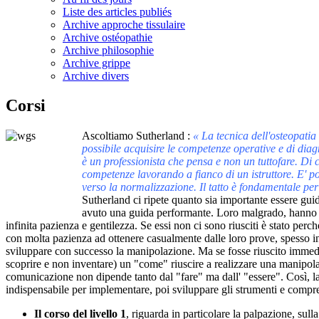
Liste des articles publiés
Archive approche tissulaire
Archive ostéopathie
Archive philosophie
Archive grippe
Archive divers
Corsi
Ascoltiamo Sutherland :
« La tecnica dell'osteopatia
possibile acquisire le competenze operative e di dia
è un professionista che pensa e non un tuttofare. Di
competenze lavorando a fianco di un istruttore. E' p
verso la normalizzazione. Il tatto è fondamentale per 
Sutherland ci ripete quanto sia importante essere gui
avuto una guida performante. Loro malgrado, hanno sc
infinita pazienza e gentilezza. Se essi non ci sono riusciti è stato p
con molta pazienza ad ottenere casualmente dalle loro prove, spesso in
sviluppare con successo la manipolazione. Ma se fosse riuscito immedi
scoprire e non inventare) un "come" riuscire a realizzare una manipola
comunicazione non dipende tanto dal "fare" ma dall' "essere". Così, la 
indispensabile per implementare, poi sviluppare gli strumenti e compren
Il corso del livello 1
, riguarda in particolare la palpazione, sul