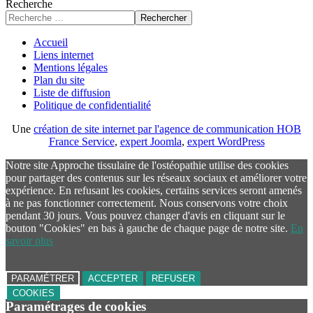
Recherche
Rechercher
Accueil
Liens internet
Mentions légales
Plan du site
Liste de diffusion
Politique de confidentialité
Une
création de site internet par l'agence de communication HOB
France Service
,
expert Joomla
,
expert WordPress
Notre site Approche tissulaire de l'ostéopathie utilise des cookies
pour partager des contenus sur les réseaux sociaux et améliorer votre
expérience. En refusant les cookies, certains services seront amenés
à ne pas fonctionner correctement. Nous conservons votre choix
pendant 30 jours. Vous pouvez changer d'avis en cliquant sur le
bouton "Cookies" en bas à gauche de chaque page de notre site.
En
savoir plus
PARAMÉTRER
ACCEPTER
REFUSER
COOKIES
Paramétrages de cookies