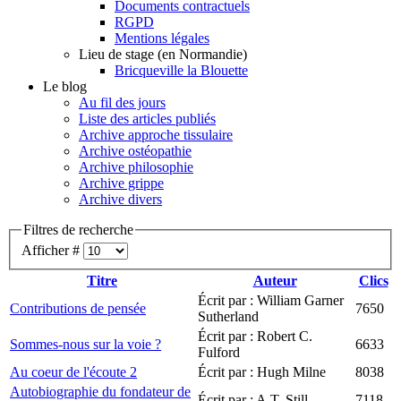
Documents contractuels
RGPD
Mentions légales
Lieu de stage (en Normandie)
Bricqueville la Blouette
Le blog
Au fil des jours
Liste des articles publiés
Archive approche tissulaire
Archive ostéopathie
Archive philosophie
Archive grippe
Archive divers
Filtres de recherche
Afficher #
Titre
Auteur
Clics
Écrit par : William Garner
Contributions de pensée
7650
Sutherland
Écrit par : Robert C.
Sommes-nous sur la voie ?
6633
Fulford
Au coeur de l'écoute 2
Écrit par : Hugh Milne
8038
Autobiographie du fondateur de
Écrit par : A.T. Still
7118