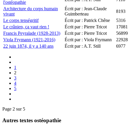
l'ostéopathie
Architecture du corps humain
Écrit par : Jean-Claude
8193
vivant
Guimberteau
Le corps tenségritif
Écrit par : Patrick Chêne
5316
Le crânien, ça vaut rien !
Écrit par : Pierre Tricot
17081
Francis Peyralade (1928-2013)
Écrit par : Pierre Tricot
56899
Viola Frymann (1921-2016)
Écrit par : Viola Frymann
22928
22 juin 1874, il y a 140 ans
Écrit par : A.T. Still
6977
1
2
3
4
5
Page 2 sur 5
Autres textes ostéopathie