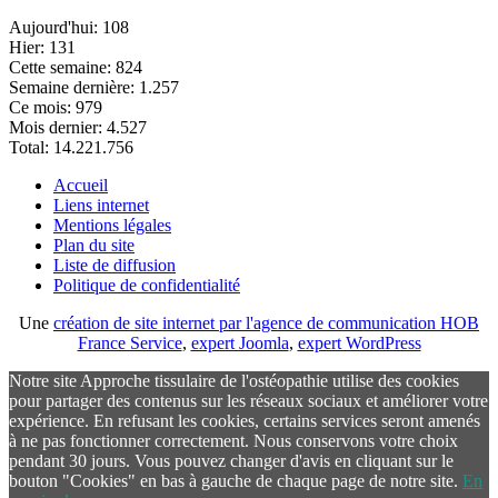
Aujourd'hui:
108
Hier:
131
Cette semaine:
824
Semaine dernière:
1.257
Ce mois:
979
Mois dernier:
4.527
Total:
14.221.756
Accueil
Liens internet
Mentions légales
Plan du site
Liste de diffusion
Politique de confidentialité
Une
création de site internet par l'agence de communication HOB
France Service
,
expert Joomla
,
expert WordPress
Notre site Approche tissulaire de l'ostéopathie utilise des cookies
pour partager des contenus sur les réseaux sociaux et améliorer votre
expérience. En refusant les cookies, certains services seront amenés
à ne pas fonctionner correctement. Nous conservons votre choix
pendant 30 jours. Vous pouvez changer d'avis en cliquant sur le
bouton "Cookies" en bas à gauche de chaque page de notre site.
En