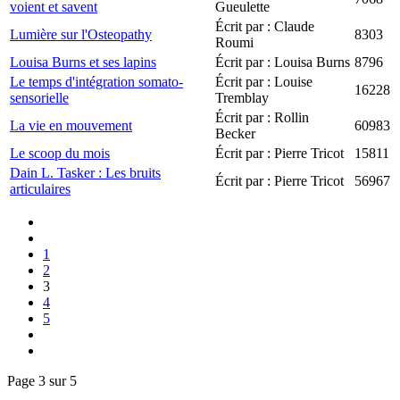
voient et savent
Gueulette
Écrit par : Claude
Lumière sur l'Osteopathy
8303
Roumi
Louisa Burns et ses lapins
Écrit par : Louisa Burns
8796
Le temps d'intégration somato-
Écrit par : Louise
16228
sensorielle
Tremblay
Écrit par : Rollin
La vie en mouvement
60983
Becker
Le scoop du mois
Écrit par : Pierre Tricot
15811
Dain L. Tasker : Les bruits
Écrit par : Pierre Tricot
56967
articulaires
1
2
3
4
5
Page 3 sur 5