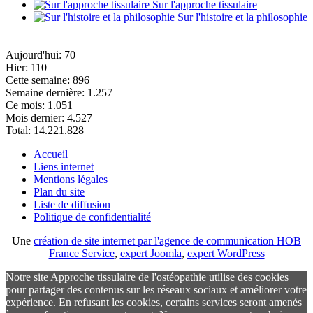
Sur l'approche tissulaire
Sur l'histoire et la philosophie
Aujourd'hui:
70
Hier:
110
Cette semaine:
896
Semaine dernière:
1.257
Ce mois:
1.051
Mois dernier:
4.527
Total:
14.221.828
Accueil
Liens internet
Mentions légales
Plan du site
Liste de diffusion
Politique de confidentialité
Une
création de site internet par l'agence de communication HOB
France Service
,
expert Joomla
,
expert WordPress
Notre site Approche tissulaire de l'ostéopathie utilise des cookies
pour partager des contenus sur les réseaux sociaux et améliorer votre
expérience. En refusant les cookies, certains services seront amenés