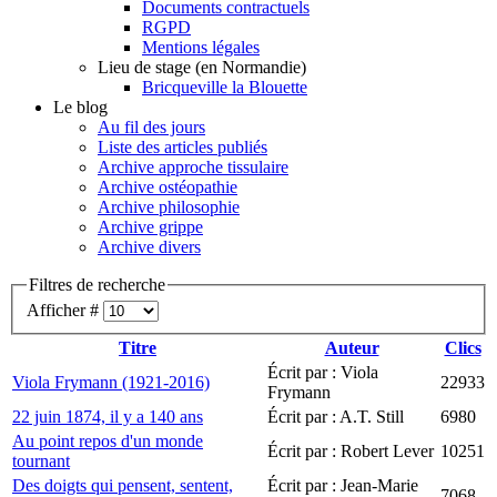
Documents contractuels
RGPD
Mentions légales
Lieu de stage (en Normandie)
Bricqueville la Blouette
Le blog
Au fil des jours
Liste des articles publiés
Archive approche tissulaire
Archive ostéopathie
Archive philosophie
Archive grippe
Archive divers
Filtres de recherche
Afficher #
Titre
Auteur
Clics
Écrit par : Viola
Viola Frymann (1921-2016)
22933
Frymann
22 juin 1874, il y a 140 ans
Écrit par : A.T. Still
6980
Au point repos d'un monde
Écrit par : Robert Lever
10251
tournant
Des doigts qui pensent, sentent,
Écrit par : Jean-Marie
7068