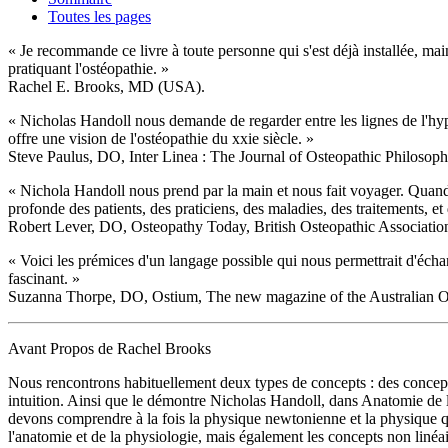
Toutes les pages
« Je recommande ce livre à toute personne qui s'est déjà installée, main
pratiquant l'ostéopathie. »
Rachel E. Brooks, MD (USA).
« Nicholas Handoll nous demande de regarder entre les lignes de l'hy
offre une vision de l'ostéopathie du xxie siècle. »
Steve Paulus, DO, Inter Linea : The Journal of Osteopathic Philosop
« Nichola Handoll nous prend par la main et nous fait voyager. Quand l
profonde des patients, des praticiens, des maladies, des traitements, e
Robert Lever, DO, Osteopathy Today, British Osteopathic Associatio
« Voici les prémices d'un langage possible qui nous permettrait d'écha
fascinant. »
Suzanna Thorpe, DO, Ostium, The new magazine of the Australian Os
Avant Propos de Rachel Brooks
Nous rencontrons habituellement deux types de concepts : des concepts
intuition. Ainsi que le démontre Nicholas Handoll, dans Anatomie de 
devons comprendre à la fois la physique newtonienne et la physique q
l'anatomie et de la physiologie, mais également les concepts non linéair