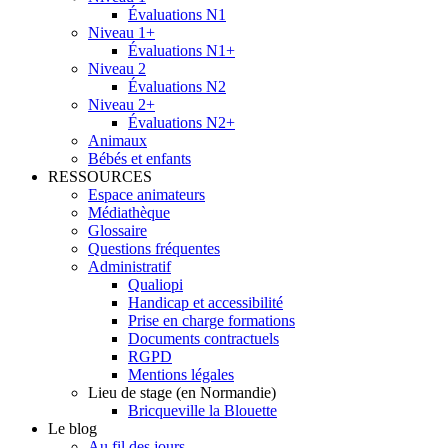
Évaluations N1
Niveau 1+
Évaluations N1+
Niveau 2
Évaluations N2
Niveau 2+
Évaluations N2+
Animaux
Bébés et enfants
RESSOURCES
Espace animateurs
Médiathèque
Glossaire
Questions fréquentes
Administratif
Qualiopi
Handicap et accessibilité
Prise en charge formations
Documents contractuels
RGPD
Mentions légales
Lieu de stage (en Normandie)
Bricqueville la Blouette
Le blog
Au fil des jours