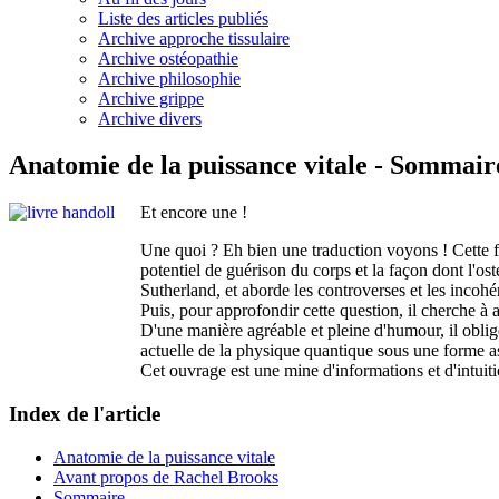
Liste des articles publiés
Archive approche tissulaire
Archive ostéopathie
Archive philosophie
Archive grippe
Archive divers
Anatomie de la puissance vitale - Sommair
Et encore une !
Une quoi ? Eh bien une traduction voyons ! Cette foi
potentiel de guérison du corps et la façon dont l'o
Sutherland, et aborde les controverses et les incohér
Puis, pour approfondir cette question, il cherche à 
D'une manière agréable et pleine d'humour, il oblige a
actuelle de la physique quantique sous une forme a
Cet ouvrage est une mine d'informations et d'intuiti
Index de l'article
Anatomie de la puissance vitale
Avant propos de Rachel Brooks
Sommaire