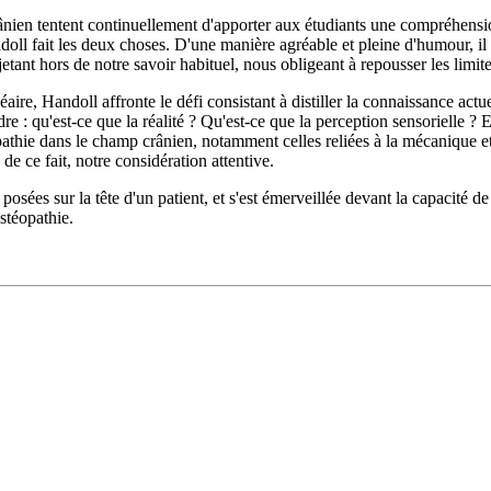
nien tentent continuellement d'apporter aux étudiants une compréhension
ll fait les deux choses. D'une manière agréable et pleine d'humour, il ob
jetant hors de notre savoir habituel, nous obligeant à repousser les limi
aire, Handoll affronte le défi consistant à distiller la connaissance ac
dre : qu'est-ce que la réalité ? Qu'est-ce que la perception sensorielle 
athie dans le champ crânien, notamment celles reliées à la mécanique e
de ce fait, notre considération attentive.
posées sur la tête d'un patient, et s'est émerveillée devant la capacité 
stéopathie.