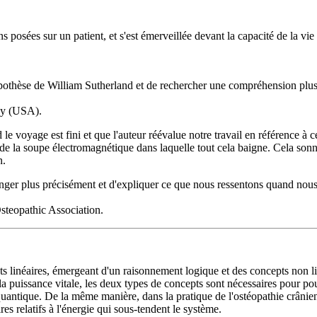
s posées sur un patient, et s'est émerveillée devant la capacité de la vi
pothèse de William Sutherland et de rechercher une compréhension plus
hy (USA).
e voyage est fini et que l'auteur réévalue notre travail en référence à 
t de la soupe électromagnétique dans laquelle tout cela baigne. Cela sonn
n.
nger plus précisément et d'expliquer ce que nous ressentons quand nous p
teopathic Association.
 linéaires, émergeant d'un raisonnement logique et des concepts non li
la puissance vitale, les deux types de concepts sont nécessaires pour 
uantique. De la même manière, dans la pratique de l'ostéopathie crânien
es relatifs à l'énergie qui sous-tendent le système.