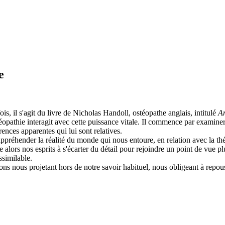
e
s, il s'agit du livre de Nicholas Handoll, ostéopathe anglais, intitulé
An
stéopathie interagit avec cette puissance vitale. Il commence par examin
ences apparentes qui lui sont relatives.
appréhender la réalité du monde qui nous entoure, en relation avec la théo
lors nos esprits à s'écarter du détail pour rejoindre un point de vue plus 
ssimilable.
ons nous projetant hors de notre savoir habituel, nous obligeant à repou