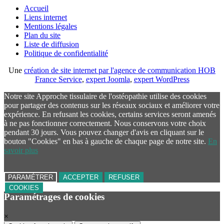
Accueil
Liens internet
Mentions légales
Plan du site
Liste de diffusion
Politique de confidentialité
Une
création de site internet par l'agence de communication HOB
France Service
,
expert Joomla
,
expert WordPress
Notre site Approche tissulaire de l'ostéopathie utilise des cookies
pour partager des contenus sur les réseaux sociaux et améliorer votre
expérience. En refusant les cookies, certains services seront amenés
à ne pas fonctionner correctement. Nous conservons votre choix
pendant 30 jours. Vous pouvez changer d'avis en cliquant sur le
bouton "Cookies" en bas à gauche de chaque page de notre site.
En
savoir plus
PARAMÉTRER
ACCEPTER
REFUSER
COOKIES
Paramétrages de cookies
×