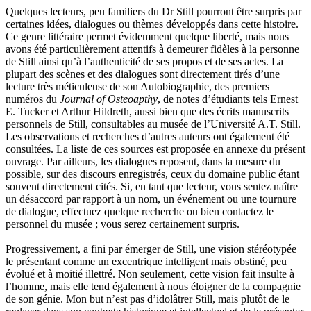
Quelques lecteurs, peu familiers du Dr Still pourront être surpris par
certaines idées, dialogues ou thèmes développés dans cette histoire.
Ce genre littéraire permet évidemment quelque liberté, mais nous
avons été particulièrement attentifs à demeurer fidèles à la personne
de Still ainsi qu’à l’authenticité de ses propos et de ses actes. La
plupart des scènes et des dialogues sont directement tirés d’une
lecture très méticuleuse de son Autobiographie, des premiers
numéros du
Journal of Osteoapthy
, de notes d’étudiants tels Ernest
E. Tucker et Arthur Hildreth, aussi bien que des écrits manuscrits
personnels de Still, consultables au musée de l’Université A.T. Still.
Les observations et recherches d’autres auteurs ont également été
consultées. La liste de ces sources est proposée en annexe du présent
ouvrage. Par ailleurs, les dialogues reposent, dans la mesure du
possible, sur des discours enregistrés, ceux du domaine public étant
souvent directement cités. Si, en tant que lecteur, vous sentez naître
un désaccord par rapport à un nom, un événement ou une tournure
de dialogue, effectuez quelque recherche ou bien contactez le
personnel du musée ; vous serez certainement surpris.
Progressivement, a fini par émerger de Still, une vision stéréotypée
le présentant comme un excentrique intelligent mais obstiné, peu
évolué et à moitié illettré. Non seulement, cette vision fait insulte à
l’homme, mais elle tend également à nous éloigner de la compagnie
de son génie. Mon but n’est pas d’idolâtrer Still, mais plutôt de le