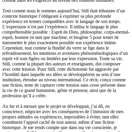
comme dans les exigences au niveau des relations humaines.
Tout comme nous le sommes aujourd’hui, Still était tributaire d’un
contexte historique l’obligeant à exprimer sa plus profonde
expérience en termes compatibles avec le langage de son temps.
L’expression n’est pas l’expérience. Il utilisa le langage le plus
compréhensible possible : Esprit de Dieu, philosophie, corps-mental-
esprit, homme en tant que machine, et biogène 5 pour tenter de
transmettre le plus exactement possible son expérience intime.
Cependant, tout comme la fluidité du verre se fige dans le
refroidissement, les intuitions et aventures phénoménologiques d’un
esprit vif sont figées ou limitées par leur expression. Toute sa vie,
Still, comme la plupart des auteurs et enseignants, dut composer
avec cette tension. Pour Still, cette dichotomie fut aggravée par
l’hostilité dans laquelle ses idées se développèrent au sein d’une
institution, étendue au niveau international. Ce récit, conçu comme
une fiction, tente de capturer cette tension sans cesse présente dans
la vie de ce grand humaniste, génie et penseur, ainsi que de la
profession qu’il a créée.
Au fur et à mesure que le projet se développait, j’ai dû, en
conscience, négocier avec les conséquences de l’intrusion de mes
propres attitudes ou expériences, impossibles à éviter, tant elles
constituent l’apport caché de tout auteur, même d’une fiction
historique. Je me rends compte que dans ma vie consciente, je