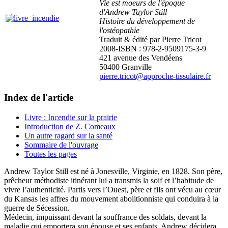
Vie est moeurs de l'époque
d'Andrew Taylor Still
Histoire du développement de
l'ostéopathie
Traduit & édité par Pierre Tricot
2008-ISBN : 978-2-9509175-3-9
421 avenue des Vendéens
50400 Granville
pierre.tricot@approche-tissulaire.fr
Index de l'article
Livre : Incendie sur la prairie
Introduction de Z. Comeaux
Un autre ragard sur la santé
Sommaire de l'ouvrage
Toutes les pages
Andrew Taylor Still
est né à Jonesville, Virginie, en 1828. Son père,
prêcheur méthodiste itinérant lui a transmis la soif et l’habitude de
vivre l’authenticité. Partis vers l’Ouest, père et fils ont vécu au cœur
du Kansas les affres du mouvement abolitionniste qui conduira à la
guerre de Sécession.
Médecin, impuissant devant la souffrance
des soldats, devant la
maladie qui emportera son épouse et ses enfants, Andrew décidera