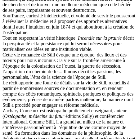
de chercher et de trouver une meilleure médecine que celle héritée
de ses pairs, impuissante et souvent destructrice.
Souffrance, curiosité intellectuelle, et volonté de servir le pousseront
à réévaluer la médecine et à proposer des approches alternatives
dont il aura l’intuition en juin 1874 et qui aboutiront à la création de
l’ostéopathie.
Tout en respectant la vérité historique
,
Incendie sur la prairie
décrit
la perspicacité et la persistance qui lui seront nécessaires pour
matérialiser ces idées en une institution viable.
Cette vie romancée de Still évoque une époque, des lieux et des
mœurs pour nous inconnus : la vie sur la frontière américaine à
l’époque de la colonisation de l’ouest, la guerre de sécession,
l’apparition du chemin de fer... Il nous décrit les passions, les
personnalités, l’état de la science de l’époque de Still.
L
e récit apporte
une foule de détails sur la vie de Still, recueillis à
partir de nombreuses sources de documentation et, en rendant
compte des côtés romantiques, spirituels, pratiques et politiques des
événements, précise de manière parfois inattendue, la manière dont
Still a procédé pour engager sa réforme médicale.
Zachary Comeaux
est ostéopathe praticien et enseignant, auteur
(
Ostéopathe, médecine du futur
éditions Sully) et conférencier
international. Comme Still, il a grandi au milieu de la nature et
s’intéresse passionnément à l’équilibre de vie comme moyen de
santé. Sa formation dans les domaines de la philosophie, de la
théologie et des sciences physiques, avant celle d’ostéopathie lui ont