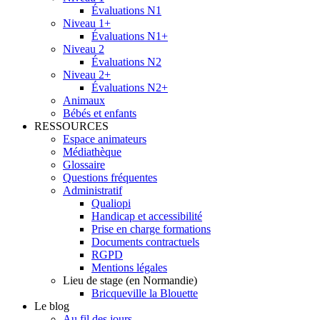
Évaluations N1
Niveau 1+
Évaluations N1+
Niveau 2
Évaluations N2
Niveau 2+
Évaluations N2+
Animaux
Bébés et enfants
RESSOURCES
Espace animateurs
Médiathèque
Glossaire
Questions fréquentes
Administratif
Qualiopi
Handicap et accessibilité
Prise en charge formations
Documents contractuels
RGPD
Mentions légales
Lieu de stage (en Normandie)
Bricqueville la Blouette
Le blog
Au fil des jours