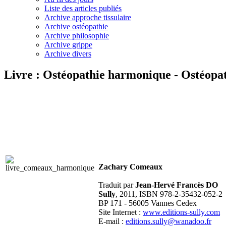
Liste des articles publiés
Archive approche tissulaire
Archive ostéopathie
Archive philosophie
Archive grippe
Archive divers
Livre : Ostéopathie harmonique - Ostéopat
Zachary Comeaux
Traduit par
Jean-Hervé Francès DO
Sully
, 2011, ISBN 978-2-35432-052-2
BP 171 - 56005 Vannes Cedex
Site Internet :
www.editions-sully.com
E-mail :
editions.sully@wanadoo.fr