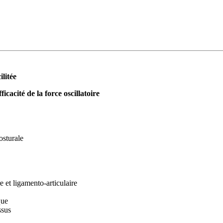
ilitée
cacité de la force oscillatoire
osturale
et ligamento-articulaire
que
ssus