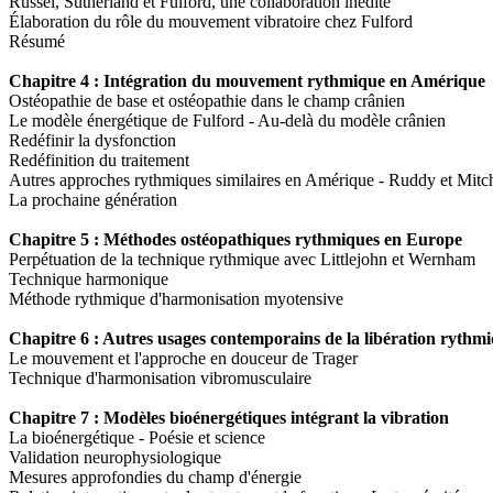
Russel, Sutherland et Fulford, une collaboration inédite
Élaboration du rôle du mouvement vibratoire chez Fulford
Résumé
Chapitre 4 : Intégration du mouvement rythmique en Amérique
Ostéopathie de base et ostéopathie dans le champ crânien
Le modèle énergétique de Fulford - Au-delà du modèle crânien
Redéfinir la dysfonction
Redéfinition du traitement
Autres approches rythmiques similaires en Amérique - Ruddy et Mitch
La prochaine génération
Chapitre 5 : Méthodes ostéopathiques rythmiques en Europe
Perpétuation de la technique rythmique avec Littlejohn et Wernham
Technique harmonique
Méthode rythmique d'harmonisation myotensive
Chapitre 6 : Autres usages contemporains de la libération rythm
Le mouvement et l'approche en douceur de Trager
Technique d'harmonisation vibromusculaire
Chapitre 7 : Modèles bioénergétiques intégrant la vibration
La bioénergétique - Poésie et science
Validation neurophysiologique
Mesures approfondies du champ d'énergie