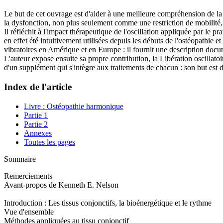
Le but de cet ouvrage est d'aider à une meilleure compréhension de l
la dysfonction, non plus seulement comme une restriction de mobili
Il réfléchit à l'impact thérapeutique de l'oscillation appliquée par le pr
en effet été intuitivement utilisées depuis les débuts de l'ostéopathie 
vibratoires en Amérique et en Europe : il fournit une description doc
L'auteur expose ensuite sa propre contribution, la Libération oscillatoi
d'un supplément qui s'intègre aux traitements de chacun : son but est d'
Index de l'article
Livre : Ostéopathie harmonique
Partie 1
Partie 2
Annexes
Toutes les pages
Sommaire
Remerciements
Avant-propos de Kenneth E. Nelson
Introduction : Les tissus conjonctifs, la bioénergétique et le rythme
Vue d'ensemble
Méthodes appliquées au tissu conjonctif