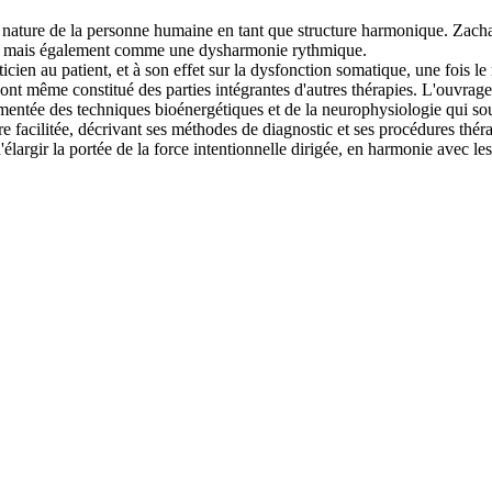
a nature de la personne humaine en tant que structure harmonique. Zacha
té, mais également comme une dysharmonie rythmique.
aticien au patient, et à son effet sur la dysfonction somatique, une fois l
et ont même constitué des parties intégrantes d'autres thérapies. L'ouvrag
umentée des techniques bioénergétiques et de la neurophysiologie qui so
re facilitée, décrivant ses méthodes de diagnostic et ses procédures thér
élargir la portée de la force intentionnelle dirigée, en harmonie avec le