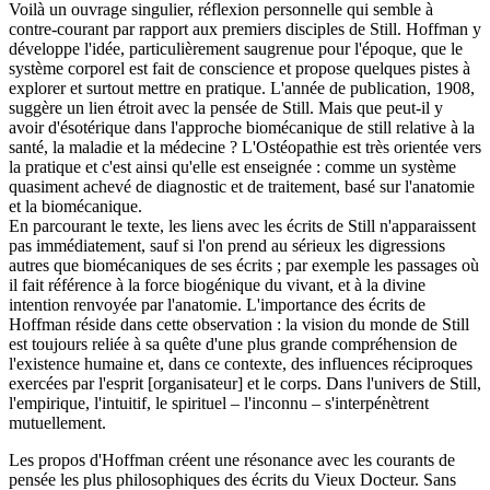
Voilà un ouvrage singulier, réflexion personnelle qui semble à
contre-courant par rapport aux premiers disciples de Still. Hoffman y
développe l'idée, particulièrement saugrenue pour l'époque, que le
système corporel est fait de conscience et propose quelques pistes à
explorer et surtout mettre en pratique. L'année de publication, 1908,
suggère un lien étroit avec la pensée de Still. Mais que peut-il y
avoir d'ésotérique dans l'approche biomécanique de still relative à la
santé, la maladie et la médecine ? L'Ostéopathie est très orientée vers
la pratique et c'est ainsi qu'elle est enseignée : comme un système
quasiment achevé de diagnostic et de traitement, basé sur l'anatomie
et la biomécanique.
En parcourant le texte, les liens avec les écrits de Still n'apparaissent
pas immédiatement, sauf si l'on prend au sérieux les digressions
autres que biomécaniques de ses écrits ; par exemple les passages où
il fait référence à la force biogénique du vivant, et à la divine
intention renvoyée par l'anatomie. L'importance des écrits de
Hoffman réside dans cette observation : la vision du monde de Still
est toujours reliée à sa quête d'une plus grande compréhension de
l'existence humaine et, dans ce contexte, des influences réciproques
exercées par l'esprit [organisateur] et le corps. Dans l'univers de Still,
l'empirique, l'intuitif, le spirituel – l'inconnu – s'interpénètrent
mutuellement.
Les propos d'Hoffman créent une résonance avec les courants de
pensée les plus philosophiques des écrits du Vieux Docteur. Sans