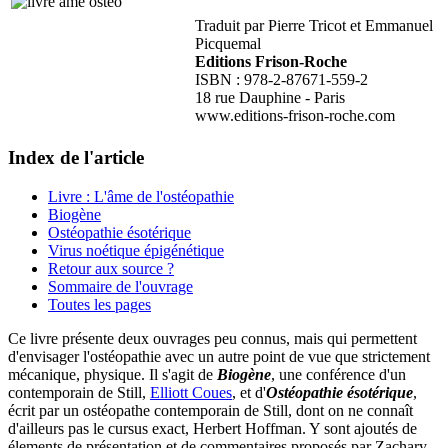
Traduit par Pierre Tricot et Emmanuel
Picquemal
Editions Frison-Roche
ISBN : 978-2-87671-559-2
18 rue Dauphine - Paris
www.editions-frison-roche.com
Index de l'article
Livre : L'âme de l'ostéopathie
Biogène
Ostéopathie ésotérique
Virus noétique épigénétique
Retour aux source ?
Sommaire de l'ouvrage
Toutes les pages
Ce livre présente deux ouvrages peu connus, mais qui permettent
d'envisager l'ostéopathie avec un autre point de vue que strictement
mécanique, physique. Il s'agit de
Biogène
, une conférence d'un
contemporain de Still,
Elliott Coues
, et d'
Ostéopathie ésotérique
,
écrit par un ostéopathe contemporain de Still, dont on ne connaît
d'ailleurs pas le cursus exact, Herbert Hoffman. Y sont ajoutés de
élements de présentation et de commentaires proposés par Zachary