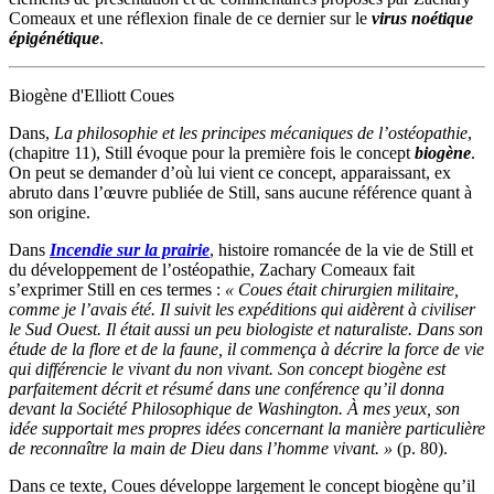
Comeaux et une réflexion finale de ce dernier sur le
virus noétique
épigénétique
.
Biogène d'Elliott Coues
Dans,
La philosophie et les principes mécaniques de l’ostéopathie
,
(chapitre 11), Still évoque pour la première fois le concept
biogène
.
On peut se demander d’où lui vient ce concept, apparaissant, ex
abruto dans l’œuvre publiée de Still, sans aucune référence quant à
son origine.
Dans
Incendie sur la prairie
, histoire romancée de la vie de Still et
du développement de l’ostéopathie, Zachary Comeaux fait
s’exprimer Still en ces termes :
« Coues était chirurgien militaire,
comme je l’avais été. Il suivit les expéditions qui aidèrent à civiliser
le Sud Ouest. Il était aussi un peu biologiste et naturaliste. Dans son
étude de la flore et de la faune, il commença à décrire la force de vie
qui différencie le vivant du non vivant. Son concept biogène est
parfaitement décrit et résumé dans une conférence qu’il donna
devant la Société Philosophique de Washington. À mes yeux, son
idée supportait mes propres idées concernant la manière particulière
de reconnaître la main de Dieu dans l’homme vivant. »
(p. 80).
Dans ce texte, Coues développe largement le concept biogène qu’il