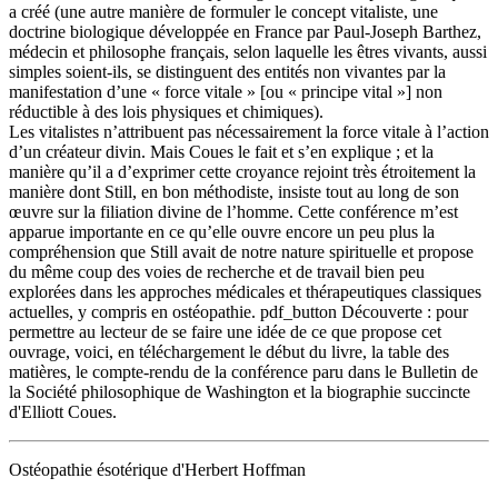
a créé (une autre manière de formuler le concept vitaliste, une
doctrine biologique développée en France par Paul-Joseph Barthez,
médecin et philosophe français, selon laquelle les êtres vivants, aussi
simples soient-ils, se distinguent des entités non vivantes par la
manifestation d’une « force vitale » [ou « principe vital »] non
réductible à des lois physiques et chimiques).
Les vitalistes n’attribuent pas nécessairement la force vitale à l’action
d’un créateur divin. Mais Coues le fait et s’en explique ; et la
manière qu’il a d’exprimer cette croyance rejoint très étroitement la
manière dont Still, en bon méthodiste, insiste tout au long de son
œuvre sur la filiation divine de l’homme. Cette conférence m’est
apparue importante en ce qu’elle ouvre encore un peu plus la
compréhension que Still avait de notre nature spirituelle et propose
du même coup des voies de recherche et de travail bien peu
explorées dans les approches médicales et thérapeutiques classiques
actuelles, y compris en ostéopathie. pdf_button Découverte : pour
permettre au lecteur de se faire une idée de ce que propose cet
ouvrage, voici, en téléchargement le début du livre, la table des
matières, le compte-rendu de la conférence paru dans le Bulletin de
la Société philosophique de Washington et la biographie succincte
d'Elliott Coues.
Ostéopathie ésotérique d'Herbert Hoffman