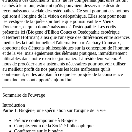
eu accès à ces documents, mais, ne les comprenant pas, elles les ont
cachés à leur tour, estimant qu'ils pouvaient desservir le désir de
reconnaissance sociale des ostéopathes. Ce sont pourtant ces notions
qui sont à l'origine de la vision ostéopathique. Elles sont pour nous
les vestiges de la quête spirituelle que poursuivait le « Vieux
Docteur », et qui a donné naissance à l'ostéopathie. Les écrits
présentés ici (Biogène d'Elliott Coues et Ostéopathie ésotérique
d'Herbert Hoffman) ainsi que l'analyse des différences entre sciences
médicales la traditionnelle et l'alternative par Zachary Comeaux,
apportent des éléments philosophiques sur la conception de l'homme
et de la vie, mais également des éléments pratiques, immédiatement
utilisables dans notre exercice journalier. Là réside leur valeur. À
nous de procéder aux ajustements nécessaires pour pouvoir utiliser
au meilleur profit de nos patients les idées maîtresses qu'ils
contiennent, en les adaptant à ce que les progrès de la conscience
humaine nous ont apporté aujourd'hui.
Sommaire de l'ouvrage
Introduction
Partie 1. Biogène, une spéculation sur l'origine de la vie
Préface contemporaine à Biogène
Compte-rendu de la Société Philosophique
Conférence sur le biogène