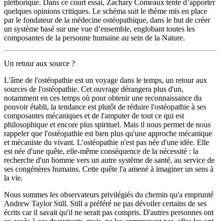
pléthorique. Dans ce court essai, Zachary Comeaux tente d’apporter
quelques opinions critiques. Le schéma suit le thème mis en place
par le fondateur de la médecine ostéopathique, dans le but de créer
un système basé sur une vue d’ensemble, englobant toutes les
composantes de la personne humaine au sein de la Nature.
Un retour aux source ?
L'âme de l'ostéopathie est un voyage dans le temps, un retour aux
sources de l'ostéopathie. Cet ouvrage dérangera plus d'un,
notamment en ces temps où pour obtenir une reconnaissance du
pouvoir établi, la tendance est plutôt de réduire l'ostéopathie à ses
composantes mécaniques et de l'amputer de tout ce qui est
philosophique et encore plus spirituel. Mais il nous permet de nous
rappeler que l'ostéopathie est bien plus qu'une approche mécanique
et mécaniste du vivant. L'ostéopathie n'est pas née d'une idée. Elle
est née d'une quête, elle-même conséquence de la nécessité : la
recherche d'un homme vers un autre système de santé, au service de
ses congénères humains. Cette quête l'a amené à imaginer un sens à
la vie.
Nous sommes les observateurs privilégiés du chemin qu'a emprunté
Andrew Taylor Still. Still a préféré ne pas dévoiler certains de ses
écrits car il savait qu'il ne serait pas compris. D'autres personnes ont