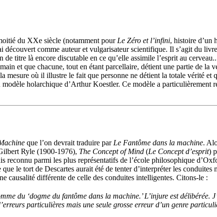
 moitié du XXe siècle (notamment pour
Le Zéro et l’infini
,
histoire d’un 
ai découvert
comme
auteur
et vulgarisateur
scientifique.
Il s’agit du
livr
n de titre là encore discutable
en ce qu’elle assimile l’esprit au cerveau
.
main et que chacune, tout en étant parcellaire, détient une partie de la v
a mesure où il illustre le fait que personne ne détient la
totale
vérité et 
 modèle holarchique d’Arthur Koestler. Ce modèle a particulièrement ret
 Machine
que l’on devrait traduire par
Le Fantôme dans la machine
.
Alo
Gilbert Ryle (1900-1976),
The Concept of Mind
(
Le Concept d’esprit
) 
is reconnu parmi les plus représentatifs de l’école philosophique d’Ox
 que le tort de Descartes aurait été de tenter d’interpréter les condui
e causalité différente de celle des conduites intelligentes.
Citons-le :
mme du ‘dogme du fantôme dans la machine.’ L’injure est délibérée. J’
’erreurs particulières mais une seule grosse erreur d’un genre particuli