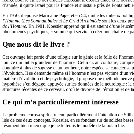
d’année, il quitte Israël pour la France et s’installe près de Fontainebl
En 1950, il épouse Marmaine Paget et en 54, quitte les milieux polit
l’Homme
(
Les Somnambules
et
Le Cri d’Archimède
sont les deux pr
de l’Homme
. En 1981, Koestler apprend qu’il est atteint d’une leucé
phénomènes psychiques, » somme qui servira à créer une chaire de p
Que nous dit le livre ?
Cet ouvrage fait partie d’une trilogie sur le génie et la folie de l’h
tout ce qui fait la grandeur de l’homme. Celui-ci, au contraire, compr
conduire à plus de sagesse et au bonheur, notre espèce se caractérise
l’évolution. Il se demande même si l’homme n’est pas victime d’un vice 
matière d’évolution et de psychologie, il propose une méthode neuve 
hypothèse s’en dégage, appuyée sur les données de la neurologie : la c
structures récentes de ce cerveau, d’où le divorce de l’émotion et de la
Ce qui m’a particulièrement intéressé
Le problème corps-esprit a retenu particulièrement l’attention de Still 
liée de ces deux concepts. Koestler, en se fondant sur de solides base
résument bien mieux que je ne le ferais le modèle de la holarchie.