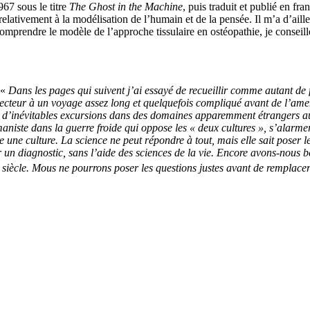
967
sous le titre
The Ghost in the Machine
, puis traduit et publié en fr
tivement à la modélisation de l’humain et de la pensée. Il m’a d’ailleur
omprendre le modèle de l’approche tissulaire en ostéopathie, je conseille
 «
Dans les pages qui suivent j’ai essayé de recueillir comme autant de f
cteur à un voyage assez long et quelquefois compliqué avant de l’amen
 a d’inévitables excursions dans des domaines apparemment étrangers au s
niste dans la guerre froide qui oppose les « deux cultures », s’alarmer
e une culture. La science ne peut répondre à tout, mais elle sait poser l
 un diagnostic, sans l’aide des sciences de la vie. Encore avons-nous b
siècle. Mous ne pourrons poser les questions justes avant de remplacer 