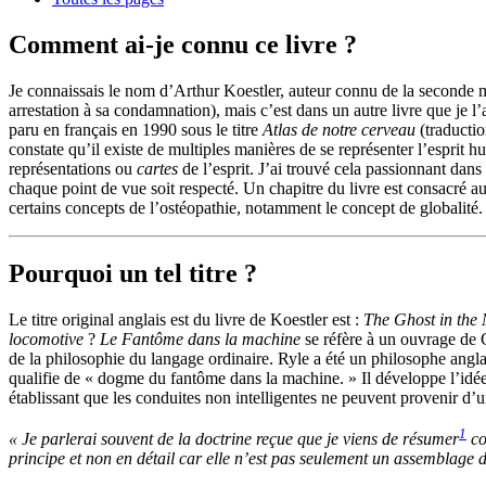
Comment ai-je connu ce livre ?
Je connaissais le nom d’Arthur Koestler, auteur connu de la seconde
arrestation à sa condamnation), mais c’est dans un autre livre que j
e l
’
paru en français en 1990 sous le titre
Atlas de notre cerveau
(traductio
constate qu’il existe de multiples manières de se représenter l’esprit hu
représentations
ou
cartes
de l’esprit
. J’ai trouvé
cela
passionnant dans l
chaque point de vue soit respecté. Un chapitre d
u livre
est consacré au
certains concepts de l’ostéopathie, notamment le concept de globalité.
Pourquoi un tel titre ?
Le titre original anglais est du livre de Koestler est :
The Ghost in the
locomotive
?
Le Fantôme dans la machine
se réfère
à un ouvrage de 
de la philosophie du langage ordinaire.
Ryle a été
un philosophe angla
qualifie de « dogme du fantôme dans la machine. » Il développe l’idée
établissant que les conduites non intelligentes ne peuvent provenir d’un
1
« Je parlerai souvent de la doctrine reçue que je viens de résumer
co
principe et non en détail car elle n’est pas seulement un assemblage d