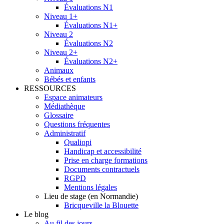
Évaluations N1
Niveau 1+
Évaluations N1+
Niveau 2
Évaluations N2
Niveau 2+
Évaluations N2+
Animaux
Bébés et enfants
RESSOURCES
Espace animateurs
Médiathèque
Glossaire
Questions fréquentes
Administratif
Qualiopi
Handicap et accessibilité
Prise en charge formations
Documents contractuels
RGPD
Mentions légales
Lieu de stage (en Normandie)
Bricqueville la Blouette
Le blog
Au fil des jours