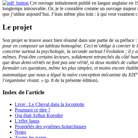
Cet ouvrage initialement publié en
langue anglaise
en 1
longtemps introuvable. Or, je le considère comme un ouvrage majeur rela
que j’utilise aujourd’hui.
J’irais même plus loin : à qui veut vraiment c
Le projet
Son projet se trouve assez bien résumé dans une partie de sa préface :
pour en composer un tableau homogène. Ceci m’oblige à convier le le
concerne surtout la psychologie, la seconde surtout l’évolution ; il y
mêmes. Peut-être certains lecteurs, solidement retranchés du côté huma
que deux demi-vérités ne font pas une vérité, ni deux moitiés de cultur
formuler ces questions, même les plus simples, et moins encore établir
e
automatique que nous a légué la naïve conception mécaniste du XIX
l’organisme vivant. »
(p. 8 de la présente édition).
Index de l'article
Livre : Le Cheval dans la locomotie
Pourquoi ce titre ?
Qui était Arthur Koestler
L'effet Janus
Propriétés des systèmes holarchiques
Notes
Toutes les pages