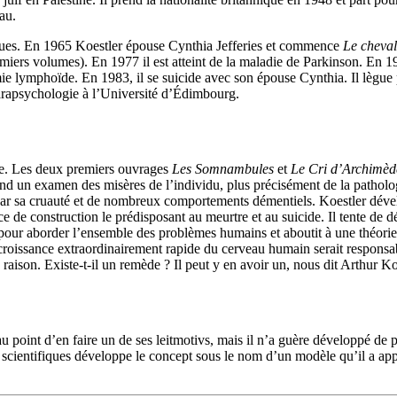
eau.
iques. En 1965 Koestler épouse Cynthia Jefferies et commence
Le cheval
emiers volumes)
. En 1977 il est atteint de la maladie de Parkinson. En 1
mie lymphoïde. En 1983, il se suicide avec son épouse Cynthia. Il lègue 
arapsychologie à l’Université d’Édimbourg.
omme. Les deux premiers ouvrages
Les Somnambules
et
Le Cri d’Archimèd
end un examen des misères de l’individu, plus précisément de la patholog
 par sa cruauté et de nombreux comportements démentiels. Koestler dével
de construction le prédisposant au meurtre et au suicide. Il tente de déc
pour aborder l’ensemble des problèmes humains et aboutit à une théorie 
roissance extraordinairement rapide du cerveau humain serait responsabl
 raison. Existe-t-il un remède ? Il peut y en avoir un, nous dit Arthur K
au point d’en faire un de ses leitmotivs, mais il n’a guère développé de 
s scientifiques développe le concept sous le nom d’un modèle qu’il a app