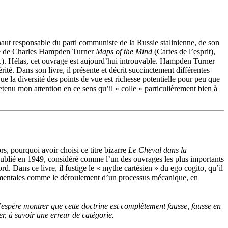
haut responsable du parti communiste de la Russie stalinienne, de son
e de Charles Hampden Turner
Maps of the Mind
(Cartes de l’esprit),
..).
Hélas, cet ouvrage est aujourd’hui introuvable.
Hampden Turner
érité.
Dans son livre, i
l présente et décrit succinctement différentes
que la diversité des points de vue est richesse potentielle pour peu que
enu mon attention en ce sens qu’il « colle » particulièrement bien à
rs, p
ourquoi avoir choisi ce titre bizarre
Le Cheval dans la
publié en 1949, considéré comme l’un des ouvrage
s
les plus importants
ford. Dans ce
livre
,
il
fustige le « mythe cartésien » du ego cogito, qu’il
tes mentales comme le déroulement d’un processus mécanique, en
espère montrer que cette doctrine est complètement fausse, fausse en
er, à savoir une erreur de catégorie.