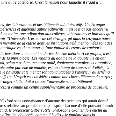
 une autre catégorie. C’est la raison pour laquelle il s’agit d’un
es, des laboratoires et des bâtiments administratifs. Cet étranger
xpériences et différents autres bâtiments, mais je n’ai pas encore vu
pplémentaire, une adjonction aux collèges, laboratoires et bureaux qu’il
 voir l’Université. L’erreur de cet étranger gît dans la croyance naïve
un membre de la classe dont les institutions déjà mentionnées sont des
 critique est de montrer qu’une famille d’erreurs de catégorie
rieux dans une machine dérive de cette théorie. A ce propos, il est
 te de la physiologie. Les tenants du dogme de la double vie en ont
doit, selon eux, être une autre unité, également complexe et organisée,
 autre parcelle de matière, est un champ de causes et d’effets, ils
e le physique et le mental sont donc placées à l’intérieur du schéma
 effet ». L’esprit est considéré comme une chose différente du corps ;
ranger s’attendait à ce que l’université soit un bâtiment
l’esprit comme un centre supplémentaire de processus de causalité,
d’Oxford sans connaissance d’aucune des sciences qui aurait donné
res relatives au problème corps-esprit, chacune d’elle pouvant fournir
ind, le professeur Gilbert Ryle, philosophe oxonien fort enclin au
e d’insulte, délibérée, comme il le dit) « le fantôme dans la