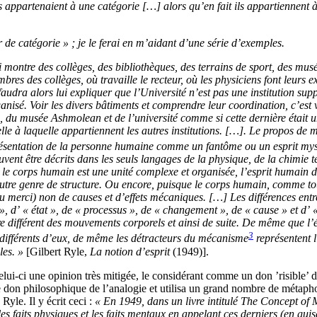
ls appartenaient à une catégorie [
…
]
alors qu’en fait ils appartiennent à
 de catégorie » ; je le ferai en m’aidant d’une série d’exemples.
montre des collèges, des bibliothèques, des terrains de sport, des musé
bres des collèges, où travaille le recteur, où les physiciens font leurs e
 faudra alors lui expliquer que l’Université n’est pas une institution su
rganisé. Voir les divers bâtiments et comprendre leur coordination, c’est
nne, du musée Ashmolean
et
de l’université comme si cette dernière était 
le à laquelle appartiennent les autres institutions.
[
…
]
.
Le propos de ma
ésentation de la personne humaine comme un fantôme ou un esprit mysté
peuvent être décrits dans les seuls langages de la physique, de la chimie
e le corps humain est une unité complexe et organisé
e
, l’esprit humain 
utre genre de structure. Ou encore, puisque le corps humain, comme toute
eu merci) non de causes et d’effets mécaniques.
[
…
]
Les différences entr
, d’ « état », de « processus », de « changement », de « cause » et d’ «
e différent des mouvements corporels et ainsi de suite. De même que l’ét
3
 différents d’eux, de même les détracteurs du mécanisme
représentent 
les. »
[
Gilbert Ryle,
La notion d’esprit
(1949)
]
.
elui-ci une opinion très mitigée,
le considérant
comme un don ’
risible
’ 
e don philosophique de l’analogie et utilisa un grand nombre de métapho
 Ryle
. Il y
écrit
ceci :
« En 1949, dans un livre intitulé The Concept of M
es faits physiques et les faits mentaux en appelant ces derniers (en guis