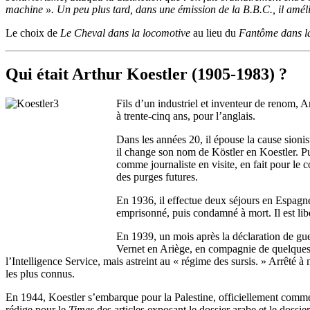
machine ». Un peu plus tard, dans une émission de la B.B.C., il amél
Le choix de
Le Cheval dans la locomotive
au lieu du
Fantôme dans l
Qui était Arthur Koestler (1905-1983) ?
Fils d’un industriel et inventeur de renom, 
à trente-cinq ans, pour l’anglais.
Dans les années 20, il épouse la cause sionis
il change son nom de Köstler en Koestler. Pu
comme journaliste en visite, en fait pour le
des purges futures.
En 1936, il effectue deux séjours en Espagn
emprisonné, puis condamné à mort. Il est lib
En 1939, un mois après la déclaration de guer
Vernet en Ariège, en compagnie de quelques 
l’Intelligence Service, mais astreint au « régime des sursis. » Arrêté 
les plus connus.
En 1944, Koestler s’embarque pour la Palestine, officiellement com
rédige pour le
Times
des articles exposant le dossier arabe et le dossie