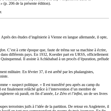
 »
(p. 206 de la présente édition).
r.
. Après des études d’ingénierie à Vienne en langue allemande, il opte,
fon
. C’est à cette époque que, faute de tréma sur sa machine à écrire,
e dans différents pays. En 1932, Koestler part en URSS, officiellement
an Quinquennal. Il assiste à Achkhabad à un procès d’épuration, prélude
nt militaire. En février 37, il est arrêté par les phalangistes,
niste.
comme « suspect politique. » Il est transféré peu après au camp du
 est finalement relâché grâce à l’intervention d’un membre de
Angleterre où paraît, en fin d’année,
Le
Z
éro et l’infini
, un de ses livres
es terroristes juifs à l’idée de la partition. De retour en Angleterre, il
ur Israël en tant que correspondant de guerre de trois journaux. En fin