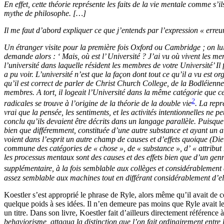
En effet, cette théorie représente les faits de la vie mentale comme s’i
mythe de philosophe. [
…
]
Il me faut d’abord expliquer ce que j’entends par l’expression « erreur
Un étranger visite pour la première fois Oxford ou Cambridge ; on lui 
demande alors : ‘ Mais, où est l’ Université ? J’ai vu où vivent les mem
l’université dans laquelle résident les membres de votre Université’ Il
a pu voir. L’université n’est que la façon dont tout ce qu’il a vu est o
qu’il est correct de parler de Christ Church College, de la Bodléie
membres. A tort, il logeait l’Université dans la même catégorie que cel
2
radicales se trouve à l’origine de la théorie de la double vie
. La repr
vrai que la pensée, les sentiments, et les activités intentionnelles ne 
conclu qu’ils devaient être décrits dans un langage parallèle. Puisqu
bien que différemment, constituée d’une autre substance et ayant un a
voient dans l’esprit un autre champ de causes et d’effets quoique (Di
commune des catégories de « chose », de « substance », d’ « attribut »
les processus mentaux sont des causes et des effets bien que d’un genr
supplémentaire, à la fois semblable aux collèges et considérablement
assez semblable aux machines tout en différant considérablement d’el
Koestler s’est approprié le phrase de Ryle, alors même qu’il avait de c
quelque poids à ses idées. Il n’en demeure pas moins que Ryle avait l
un titre.
Dans son livre, Koestler fait
d’ailleurs directement
référence à
behaviorisme, attaqua la distinction que l’on fait ordinairement entre l