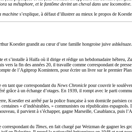
iora sa métaphore, et le fantôme devint un cheval dans une locomotive.
a machine
s’explique, à défaut d’illustrer au mieux le propos de Koestle
Arthur Koestler grandit au cœur d’une famille hongroise juive ashkénaze
te et s’installe à Haïfa où il dirige et rédige un hebdomadaire hébreu,
Za
is vers la fin des années 20, il travaille comme correspondant de press
 compte de l’Agitprop Komintern, pour écrire un livre sur le premier Pl
e en tant que correspondant du
News Chronicle
pour couvrir le soulèveme
éré grâce à un échange d’otages. En 1939, il rompt avec le parti commu
re, Koestler est arrêté par la police française à son domicile parisien 
centaines « d’indésirables, » communistes ou républicains espagnols. Il
à nouveau, il parvient à s’échapper, gagne Marseille, Casablanca, puis l’
me correspondant du
Times
, en fait chargé par Weizman de gagner les group
r juif en Palestine. Il prend la nationalité britannique en 1948 et part po