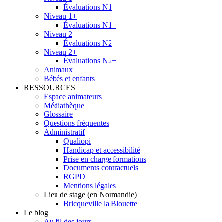
Évaluations N1
Niveau 1+
Évaluations N1+
Niveau 2
Évaluations N2
Niveau 2+
Évaluations N2+
Animaux
Bébés et enfants
RESSOURCES
Espace animateurs
Médiathèque
Glossaire
Questions fréquentes
Administratif
Qualiopi
Handicap et accessibilité
Prise en charge formations
Documents contractuels
RGPD
Mentions légales
Lieu de stage (en Normandie)
Bricqueville la Blouette
Le blog
Au fil des jours