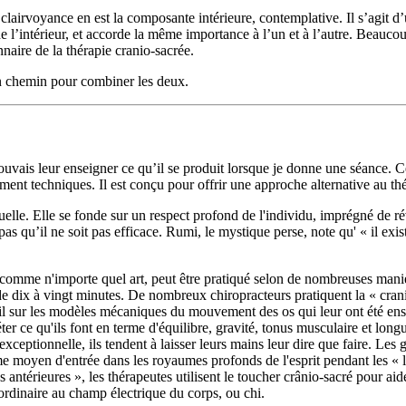
 clairvoyance en est la composante intérieure, contemplative. Il s’agit d’u
l’intérieur, et accorde la même importance à l’un et à l’autre. Beaucoup 
nnaire de la thérapie cranio-sacrée.
un chemin pour combiner les deux.
is leur enseigner ce qu’il se produit lorsque je donne une séance. Ce li
ment techniques. Il est conçu pour offrir une approche alternative au th
tuelle. Elle se fonde sur un respect profond de l'individu, imprégné de ré
 pas qu’il ne soit pas efficace. Rumi, le mystique perse, note qu' « il ex
, comme n'importe quel art, peut être pratiqué selon de nombreuses mani
dix à vingt minutes. De nombreux chiropracteurs pratiquent la « craniol
ail sur les modèles mécaniques du mouvement des os qui leur ont été ense
ter ce qu'ils font en terme d'équilibre, gravité, tonus musculaire et lon
 exceptionnelle, ils tendent à laisser leurs mains leur dire que faire. Les
mme moyen d'entrée dans les royaumes profonds de l'esprit pendant les « l
s antérieures », les thérapeutes utilisent le toucher crânio-sacré pour aide
raordinaire au champ électrique du corps, ou chi.