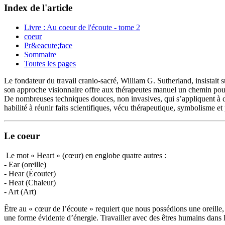
Index de l'article
Livre : Au coeur de l'écoute - tome 2
coeur
Pr&eacute;face
Sommaire
Toutes les pages
Le fondateur du travail cranio-sacré, William G. Sutherland, insistait s
son approche visionnaire offre aux thérapeutes manuel un chemin pour
De nombreuses techniques douces, non invasives, qui s’appliquent à c
habilité à réunir faits scientifiques, vécu thérapeutique, symbolisme et
Le coeur
Le mot « Heart » (cœur) en englobe quatre autres :
- Ear (oreille)
- Hear (Écouter)
- Heat (Chaleur)
- Art (Art)
Être au « cœur de l’écoute » requiert que nous possédions une oreille, m
une forme évidente d’énergie. Travailler avec des êtres humains dans l