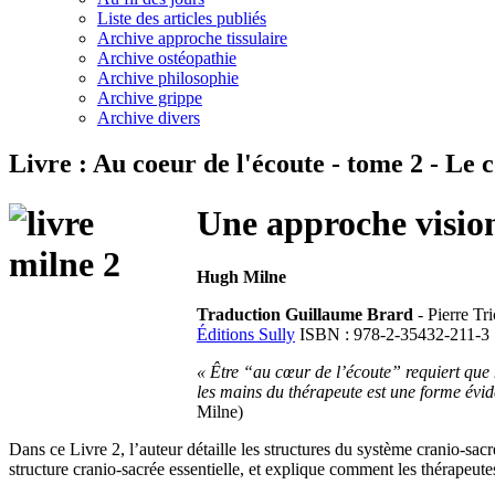
Liste des articles publiés
Archive approche tissulaire
Archive ostéopathie
Archive philosophie
Archive grippe
Archive divers
Livre : Au coeur de l'écoute - tome 2 - Le 
Une approche vision
Hugh Milne
Traduction Guillaume Brard
- Pierre Tri
Éditions Sully
ISBN : 978-2-35432-211-3
« Être “au cœur de l’écoute” requiert que n
les mains du thérapeute est une forme évid
Milne)
Dans ce Livre 2, l’auteur détaille les structures du système cranio-sac
structure cranio-sacrée essentielle, et explique comment les thérapeute