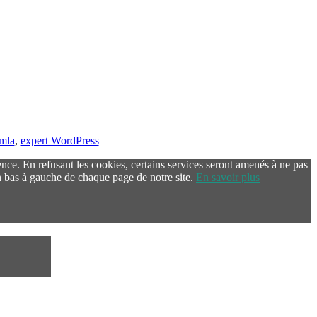
omla
,
expert WordPress
ence. En refusant les cookies, certains services seront amenés à ne pas
 bas à gauche de chaque page de notre site.
En savoir plus