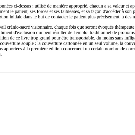
nées ci-dessus ; utilisé de manière approprié, chacun a sa valeur et a
aiment le patient, ses forces et ses faiblesses, et sa façon d'accéder à so
ption initiale dans le but de contacter le patient plus précisément, à des
l crânio-sacré visionnaire, chaque fois que seront évoqués thérapeute et 
ntiment d'exclusion qui peut résulter de l'emploi traditionnel de prono
tion de ce livre trop grand pour être transportable, du moins sans infli
n couverture souple : la couverture cartonnée en un seul volume, la cou
s apportées à la première édition concernent un certain nombre de correct
.