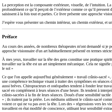
La perception est la composante extérieure, visuelle, de l’intuition. La
profondément ce qu’il perçoit de l’extérieur comme ce qu’il pressent de 
saisissent à la fois tout et parties. Ce livre présente une approche visio
J’espère vous présenter un chemin intérieur, un chemin extérieur, et 
Préface
Au cours des années, de nombreux thérapeutes m'ont demandé si je pouva
approche visionnaire d'un art habituellement présenté en termes stricte
À mes yeux, travailler sur la tête des gens constitue une pratique spiri
travailler sur la tête est un art simplement mécanique. Cela ne signifie
le sol »
Ce que l'on appelle aujourd'hui généralement « travail crânio-sacré »
une compétence technique visant à traiter des symptômes en séances de 
aussi brèves. Chiropracteurs et ostéopathes tendent à fonder leur trav
sacré en complément à leurs séances d'une heure. Ils tendent à interpré
crânio-sacrées à la fin de leurs séances. Doués d'une sensibilité tactile
» ; ils traitent par la prière. Les médiums utilisent le crânio-sacré co
voient ce qui ne va pas avec la tête. Lors des « régressions vers les vie
travaillent en état modifié de conscience, utilisant leur sensibilité ext