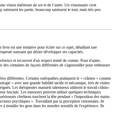
ne vision intérieure de soi et de l’autre. Un visionnaire croit
saisissent les partie, beaucoup saisissent le tout, mais très peu
vre est une tentative pour écrire sur ce sujet, détaillant une
érapeute naissant qui désire développer ses capacités.
vérence et recouvert d'un respect teinté de crainte. Pour d'autre,
iste des centaines de façons différentes de s'agenouiller pour embrasser
ères différentes. Certains ostéopathes pratiquent le « crânien » comme
ogie » avec une grande habilité tactile et mécanique, lors de visites
ignés. Les thérapeutes manuels talentueux utilisent le travail crânio-
gueur fasciale. Les masseurs peuvent utiliser quelques techniques
 guérisseurs chrétiens touchent la tête pendant « l'imposition des mains
ectures psychiques ». Travaillant par la perception visionnaire, ils
r à installer les gens dans les mondes sensitifs de l'expérience. Ils