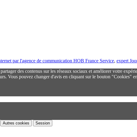
 internet par l'agence de communication HOB France Service
,
expert Jo
r partager des contenus sur les réseaux sociaux et améliorer votre expéri
urs. Vous pouvez changer d'avis en cliquant sur le bouton "Cookies" en
Autres cookies
Session