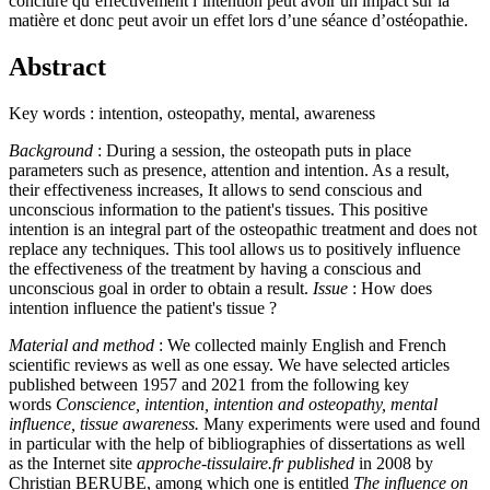
conclure qu’effectivement l’intention peut avoir un impact sur la
matière et donc peut avoir un effet lors d’une séance d’ostéopathie.
Abstract
Key words : intention, osteopathy, mental, awareness
Background
: During a session, the osteopath puts in place
parameters such as presence, attention and intention. As a result,
their effectiveness increases, It allows to send conscious and
unconscious information to the patient's tissues. This positive
intention is an integral part of the osteopathic treatment and does not
replace any techniques. This tool allows us to positively influence
the effectiveness of the treatment by having a conscious and
unconscious goal in order to obtain a result.
Issue
: How does
intention influence the patient's tissue ?
Material and method
: We collected mainly English and French
scientific reviews as well as one essay. We have selected articles
published between 1957 and 2021 from the following key
words
Conscience, intention, intention and osteopathy, mental
influence, tissue awareness.
Many experiments were used and found
in particular with the help of bibliographies of dissertations as well
as the Internet site
approche-tissulaire.fr published
in 2008 by
Christian BERUBE, among which one is entitled
The influence on