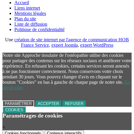
Accueil
Liens internet
Mentions légales
Plan du site
Liste de diffusion
Politique de confidentialité
Une
création de site internet par l'agence de communication HOB
France Service
,
expert Joomla
,
expert WordPress
Notre site Approche tissulaire de l'ostéopathie utilise des cookies
pour partager des contenus sur les réseaux sociaux et améliorer votre
expérience. En refusant les cookies, certains services seront amenés
à ne pas fonctionner correctement. Nous conservons votre choix
pendant 30 jours. Vous pouvez changer d'avis en cliquant sur le
bouton "Cookies" en bas à gauche de chaque page de notre site.
En
savoir plus
PARAMÉTRER
ACCEPTER
REFUSER
COOKIES
Paramétrages de cookies
×
Cookies fonctionnels
Contenus interactifs