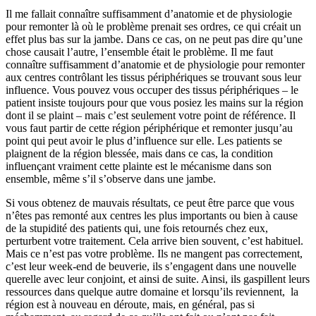
Il me fallait connaître suffisamment d’anatomie et de physiologie
pour remonter là où le problème prenait ses ordres, ce qui créait un
effet plus bas sur la jambe. Dans ce cas, on ne peut pas dire qu’une
chose causait l’autre, l’ensemble était le problème. Il me faut
connaître suffisamment d’anatomie et de physiologie pour remonter
aux centres contrôlant les tissus périphériques se trouvant sous leur
influence. Vous pouvez vous occuper des tissus périphériques – le
patient insiste toujours pour que vous posiez les mains sur la région
dont il se plaint – mais c’est seulement votre point de référence. Il
vous faut partir de cette région périphérique et remonter jusqu’au
point qui peut avoir le plus d’influence sur elle. Les patients se
plaignent de la région blessée, mais dans ce cas, la condition
influençant vraiment cette plainte est le mécanisme dans son
ensemble, même s’il s’observe dans une jambe.
Si vous obtenez de mauvais résultats, ce peut être parce que vous
n’êtes pas remonté aux centres les plus importants ou bien à cause
de la stupidité des patients qui, une fois retournés chez eux,
perturbent votre traitement. Cela arrive bien souvent, c’est habituel.
Mais ce n’est pas votre problème. Ils ne mangent pas correctement,
c’est leur week-end de beuverie, ils s’engagent dans une nouvelle
querelle avec leur conjoint, et ainsi de suite. Ainsi, ils gaspillent leurs
ressources dans quelque autre domaine et lorsqu’ils reviennent, la
région est à nouveau en déroute, mais, en général, pas si