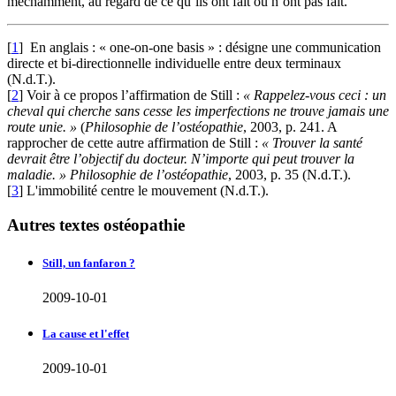
méchamment, au regard de ce qu’ils ont fait ou n’ont pas fait.
[
1
] En anglais : « one-on-one basis » : désigne une communication
directe et bi-directionnelle individuelle entre deux terminaux
(N.d.T.).
[
2
] Voir à ce propos l’affirmation de Still :
« Rappelez-vous ceci : un
cheval qui cherche sans cesse les imperfections ne trouve jamais une
route unie. »
(
Philosophie de l’ostéopathie
, 2003, p. 241. A
rapprocher de cette autre affirmation de Still :
« Trouver la santé
devrait être l’objectif du docteur. N’importe qui peut trouver la
maladie. »
Philosophie de l’ostéopathie
, 2003, p. 35 (N.d.T.).
[
3
] L'immobilité centre le mouvement (N.d.T.).
Autres textes ostéopathie
Still, un fanfaron ?
2009-10-01
La cause et l'effet
2009-10-01