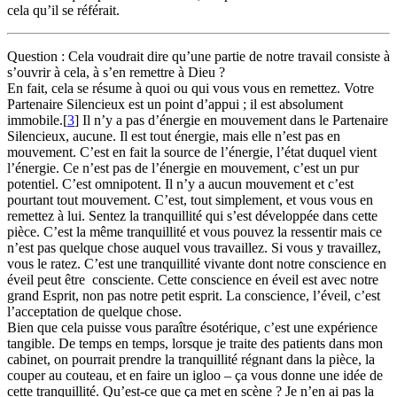
cela qu’il se référait.
Question : Cela voudrait dire qu’une partie de notre travail consiste à
s’ouvrir à cela, à s’en remettre à Dieu ?
En fait, cela se résume à quoi ou qui vous vous en remettez. Votre
Partenaire Silencieux est un point d’appui ; il est absolument
immobile.
[
3
] Il n’y a pas d’énergie en mouvement dans le Partenaire
Silencieux, aucune. Il est tout énergie, mais elle n’est pas en
mouvement. C’est en fait la source de l’énergie, l’état duquel vient
l’énergie. Ce n’est pas de l’énergie en mouvement, c’est un pur
potentiel. C’est omnipotent. Il n’y a aucun mouvement et c’est
pourtant tout mouvement. C’est, tout simplement, et vous vous en
remettez à lui. Sentez la tranquillité qui s’est développée dans cette
pièce. C’est la même tranquillité et vous pouvez la ressentir mais ce
n’est pas quelque chose auquel vous travaillez. Si vous y travaillez,
vous le ratez. C’est une tranquillité vivante dont notre conscience en
éveil peut être consciente. Cette conscience en éveil est avec notre
grand Esprit, non pas notre petit esprit. La conscience, l’éveil, c’est
l’acceptation de quelque chose.
Bien que cela puisse vous paraître ésotérique, c’est une expérience
tangible. De temps en temps, lorsque je traite des patients dans mon
cabinet, on pourrait prendre la tranquillité régnant dans la pièce, la
couper au couteau, et en faire un igloo – ça vous donne une idée de
cette tranquillité. Qu’est-ce que ça met en scène ? Je n’en ai pas la