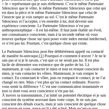
« Je » représentant qui je suis réellement. C’est le même Partenaire
Silencieux que le vôtre, le même Partenaire Silencieux que celui qui
est dans la pièce et le même Partenaire Silencieux que celui de
l’insecte que je vois ramper au sol. C’est le même Partenaire
Silencieux et l’accepter, s’en remettre à lui, doit devenir une
expérience consciente. Le Partenaire Silencieux n’est pas
anthropomorphique – il est lui-même. Il faut juste établir un éveil,
une connaissance consciente, mais à la seconde même où vous
trouvez quelque chose sur quoi poser votre index mental intellectuel,
ce n’est pas lui. Pourtant, c’est quelque chose qui existe.
Le Partenaire Silencieux peut être délibérément appelé ou contacté
de manière bi-univoque.
[
1
] Pourquoi et comment il œuvre ? Je ne le
sais pas et si je le savais, c’est que ce ne serait pas lui. Il est plus
facile de démontrer son existence que de parler de lui. Là
maintenant, je vais contacter le mien et tout en restant conscient du
mien, je vais contacter les vôtres. Maintenant, je vais rompre le
contact. En contactant le vôtre, puis en rompant le contact, je ne l’ai
changé en rien. Mais c’est plus qu’un contact ordinaire. Pouvez-
vous sentir la différence ? C’est une communication instantanée et
tout ce dont vous avez conscience n’est pas lui.
À travers sa transmutation, j’ai initié un potentiel électrique et je suis
conscient du système œuvrant dans votre corps. Je ne suis pas
conscient des détails exacts, mais je suis conscient de quelque chose
qui œuvre en vous, parce qu’il a été activé. Mais qu’est-ce que