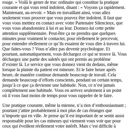
rouge. » Voilà le genre de truc ordinaire qui constitue la pratique
courante et qui vous rend indolent, disant : « Voyons ça rapidement.
Maintenant, au-revoir. » Mais en travaillant ainsi, vous allez
seulement vous prouver que vous pouvez être indolent. Il faut que
vous vous mettiez en contact avec votre Partenaire Silencieux, que
vous vous abandonniez à lui et au leur. Donnez-lui cette petite
attention supplémentaire. Peut-être ça ne prendra que quelques
minutes pour vraiment le contacter, pour réellement le percevoir,
pour entendre réellement ce qu’ils essaient de vous dire à travers lui.
Que faites-vous ? Vous n’allez pas devenir psychologue. Et
pourtant, automatiquement, vous déchargez ce qui se trouve là. Vous
déchargez une partie des saletés qui ont permis au problème
d’exister là. Le service que vous donnez vient du dedans, même
lorsque la plainte du patient est mineure. Et le faire heure après
heure, de manière continue demande beaucoup de travail. Cela
demande beaucoup d’efforts conscients, pendant un certain temps,
jusqu’à ce que ça devienne une habitude. Non, ce n’est jamais
complètement une habitude. Vous en arrivez seulement à un point
où il vous faut moins de temps pour vous rappeler de le faire.
Une pratique courante, même la mienne, n’a rien d’enthousiasmant ;
pourtant j’attire probablement à moi plus de cas étranges que
n’importe qui en ville. Je pense qu’il est important de se sentir aussi
responsable pour les cas mineurs qui viennent vous voir que pour
ceux qui éveillent réellement votre intérêt. Mais c’est difficile à