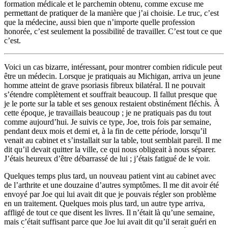
formation médicale et le parchemin obtenu, comme excuse me
permettant de pratiquer de la manière que j’ai choisie. Le truc, c’est
que la médecine, aussi bien que n’importe quelle profession
honorée, c’est seulement la possibilité de travailler. C’est tout ce que
c’est.
Voici un cas bizarre, intéressant, pour montrer combien ridicule peut
être un médecin. Lorsque je pratiquais au Michigan, arriva un jeune
homme atteint de grave psoriasis fibreux bilatéral. Il ne pouvait
s’étendre complètement et souffrait beaucoup. Il fallut presque que
je le porte sur la table et ses genoux restaient obstinément fléchis. À
cette époque, je travaillais beaucoup ; je ne pratiquais pas du tout
comme aujourd’hui. Je suivis ce type, Joe, trois fois par semaine,
pendant deux mois et demi et, à la fin de cette période, lorsqu’il
venait au cabinet et s’installait sur la table, tout semblait pareil. Il me
dit qu’il devait quitter la ville, ce qui nous obligeait à nous séparer.
J’étais heureux d’être débarrassé de lui ; j’étais fatigué de le voir.
Quelques temps plus tard, un nouveau patient vint au cabinet avec
de l’arthrite et une douzaine d’autres symptômes. Il me dit avoir été
envoyé par Joe qui lui avait dit que je pouvais régler son problème
en un traitement. Quelques mois plus tard, un autre type arriva,
affligé de tout ce que disent les livres. Il n’était là qu’une semaine,
mais c’était suffisant parce que Joe lui avait dit qu’il serait guéri en