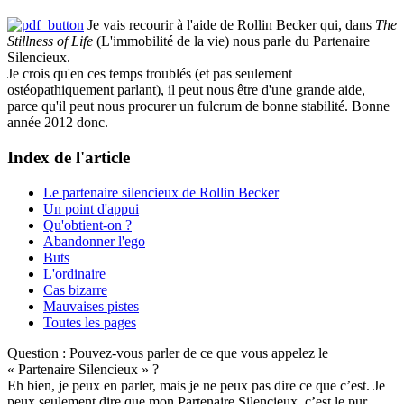
Je vais recourir à l'aide de Rollin Becker qui, dans
The
Stillness of Life
(L'immobilité de la vie) nous parle du Partenaire
Silencieux.
Je crois qu'en ces temps troublés (et pas seulement
ostéopathiquement parlant), il peut nous être d'une grande aide,
parce qu'il peut nous procurer un fulcrum de bonne stabilité. Bonne
année 2012 donc.
Index de l'article
Le partenaire silencieux de Rollin Becker
Un point d'appui
Qu'obtient-on ?
Abandonner l'ego
Buts
L'ordinaire
Cas bizarre
Mauvaises pistes
Toutes les pages
Question : Pouvez-vous parler de ce que vous appelez le
« Partenaire Silencieux » ?
Eh bien, je peux en parler, mais je ne peux pas dire ce que c’est. Je
peux seulement dire que mon Partenaire Silencieux, c’est le pur