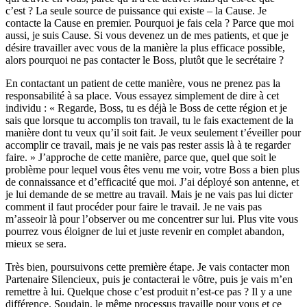
c’est ? La seule source de puissance qui existe – la Cause. Je
contacte la Cause en premier. Pourquoi je fais cela ? Parce que moi
aussi, je suis Cause. Si vous devenez un de mes patients, et que je
désire travailler avec vous de la manière la plus efficace possible,
alors pourquoi ne pas contacter le Boss, plutôt que le secrétaire ?
En contactant un patient de cette manière, vous ne prenez pas la
responsabilité à sa place. Vous essayez simplement de dire à cet
individu : « Regarde, Boss, tu es déjà le Boss de cette région et je
sais que lorsque tu accomplis ton travail, tu le fais exactement de la
manière dont tu veux qu’il soit fait. Je veux seulement t’éveiller pour
accomplir ce travail, mais je ne vais pas rester assis là à te regarder
faire. » J’approche de cette manière, parce que, quel que soit le
problème pour lequel vous êtes venu me voir, votre Boss a bien plus
de connaissance et d’efficacité que moi. J’ai déployé son antenne, et
je lui demande de se mettre au travail. Mais je ne vais pas lui dicter
comment il faut procéder pour faire le travail. Je ne vais pas
m’asseoir là pour l’observer ou me concentrer sur lui. Plus vite vous
pourrez vous éloigner de lui et juste revenir en complet abandon,
mieux se sera.
Très bien, poursuivons cette première étape. Je vais contacter mon
Partenaire Silencieux, puis je contacterai le vôtre, puis je vais m’en
remettre à lui. Quelque chose c’est produit n’est-ce pas ? Il y a une
différence. Soudain, le même processus travaille pour vous et ce