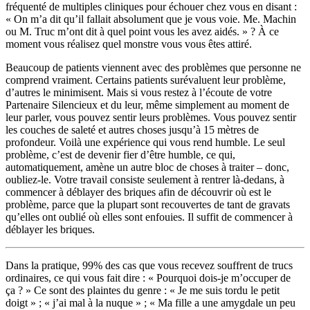
fréquenté de multiples cliniques pour échouer chez vous en disant :
« On m’a dit qu’il fallait absolument que je vous voie. Me. Machin
ou M. Truc m’ont dit à quel point vous les avez aidés. » ? À ce
moment vous réalisez quel monstre vous vous êtes attiré.
Beaucoup de patients viennent avec des problèmes que personne ne
comprend vraiment. Certains patients surévaluent leur problème,
d’autres le minimisent. Mais si vous restez à l’écoute de votre
Partenaire Silencieux et du leur, même simplement au moment de
leur parler, vous pouvez sentir leurs problèmes. Vous pouvez sentir
les couches de saleté et autres choses jusqu’à 15 mètres de
profondeur. Voilà une expérience qui vous rend humble. Le seul
problème, c’est de devenir fier d’être humble, ce qui,
automatiquement, amène un autre bloc de choses à traiter – donc,
oubliez-le. Votre travail consiste seulement à rentrer là-dedans, à
commencer à déblayer des briques afin de découvrir où est le
problème, parce que la plupart sont recouvertes de tant de gravats
qu’elles ont oublié où elles sont enfouies. Il suffit de commencer à
déblayer les briques.
Dans la pratique, 99% des cas que vous recevez souffrent de trucs
ordinaires, ce qui vous fait dire : « Pourquoi dois-je m’occuper de
ça ? » Ce sont des plaintes du genre : « Je me suis tordu le petit
doigt » ; « j’ai mal à la nuque » ; « Ma fille a une amygdale un peu