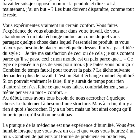
travailler suis-je supposé montrer la pendule et dire : « Là,
maintenant, j’ai un but » ? Les buts doivent disparaître, comme tout
le reste.
Vous expérimentez vraiment un certain confort. Vous faites
l’expérience de vous abandonner dans votre travail, de vous
abandonner à un total échange mutuel au cours duquel vous
partagez quelque chose dans lequel l’essentiel se produit, et vous
n’avez pas besoin de placer une étiquette dessus. Il n’y a pas d’idée
du style : « Je tire ma satisfaction de ceci ou de cela ; je suis content
parce qu’il se passe ceci ; mon monde est en paix parce que... » Ce
type de pensée n’a pas de sens pour moi. Que faites-vous pour ça ?
Combien de temps faut-il pour trouver la paix ? La tâche suivante
demandera plus de travail. C’est un état d’échange mutuel équilibré.
Si on pouvait vraiment le faire, il n’y aurait de temps pour rien
d’autre si ce n’est faire ce que vous faites, confortablement, sans
même penser au mot « confort. »
Au début, nous avons tous besoin de nous accrocher à quelque
chose. Le traitement à besoin d’une structure. Mais à la fin, il n’y a
rien à quoi s’accrocher. Il y a un but, mais un but ainsi conçu qu’il
importe peu qu’il soit ou ne soit pas.
La pratique de la médecine est une expérience d’humilité. Vous êtes
humble lorsque que vous avez un cas et que vous vous heurtez à un
mur. Combien de patients ont tourné de praticiens en praticiens,