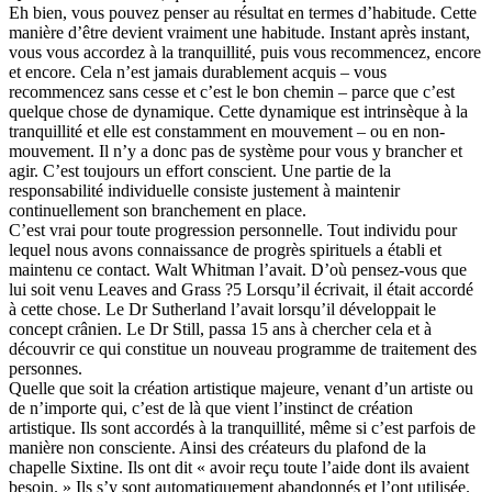
Eh bien, vous pouvez penser au résultat en termes d’habitude. Cette
manière d’être devient vraiment une habitude. Instant après instant,
vous vous accordez à la tranquillité, puis vous recommencez, encore
et encore. Cela n’est jamais durablement acquis – vous
recommencez sans cesse et c’est le bon chemin – parce que c’est
quelque chose de dynamique. Cette dynamique est intrinsèque à la
tranquillité et elle est constamment en mouvement – ou en non-
mouvement. Il n’y a donc pas de système pour vous y brancher et
agir. C’est toujours un effort conscient. Une partie de la
responsabilité individuelle consiste justement à maintenir
continuellement son branchement en place.
C’est vrai pour toute progression personnelle. Tout individu pour
lequel nous avons connaissance de progrès spirituels a établi et
maintenu ce contact. Walt Whitman l’avait. D’où pensez-vous que
lui soit venu Leaves and Grass ?5 Lorsqu’il écrivait, il était accordé
à cette chose. Le Dr Sutherland l’avait lorsqu’il développait le
concept crânien. Le Dr Still, passa 15 ans à chercher cela et à
découvrir ce qui constitue un nouveau programme de traitement des
personnes.
Quelle que soit la création artistique majeure, venant d’un artiste ou
de n’importe qui, c’est de là que vient l’instinct de création
artistique. Ils sont accordés à la tranquillité, même si c’est parfois de
manière non consciente. Ainsi des créateurs du plafond de la
chapelle Sixtine. Ils ont dit « avoir reçu toute l’aide dont ils avaient
besoin. » Ils s’y sont automatiquement abandonnés et l’ont utilisée.