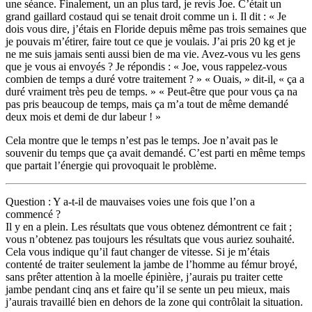
une séance. Finalement, un an plus tard, je revis Joe. C’était un
grand gaillard costaud qui se tenait droit comme un i. Il dit : « Je
dois vous dire, j’étais en Floride depuis même pas trois semaines que
je pouvais m’étirer, faire tout ce que je voulais. J’ai pris 20 kg et je
ne me suis jamais senti aussi bien de ma vie. Avez-vous vu les gens
que je vous ai envoyés ? Je répondis : « Joe, vous rappelez-vous
combien de temps a duré votre traitement ? » « Ouais, » dit-il, « ça a
duré vraiment très peu de temps. » « Peut-être que pour vous ça na
pas pris beaucoup de temps, mais ça m’a tout de même demandé
deux mois et demi de dur labeur ! »
Cela montre que le temps n’est pas le temps. Joe n’avait pas le
souvenir du temps que ça avait demandé. C’est parti en même temps
que partait l’énergie qui provoquait le problème.
Question : Y a-t-il de mauvaises voies une fois que l’on a
commencé ?
Il y en a plein. Les résultats que vous obtenez démontrent ce fait ;
vous n’obtenez pas toujours les résultats que vous auriez souhaité.
Cela vous indique qu’il faut changer de vitesse. Si je m’étais
contenté de traiter seulement la jambe de l’homme au fémur broyé,
sans prêter attention à la moelle épinière, j’aurais pu traiter cette
jambe pendant cinq ans et faire qu’il se sente un peu mieux, mais
j’aurais travaillé bien en dehors de la zone qui contrôlait la situation.