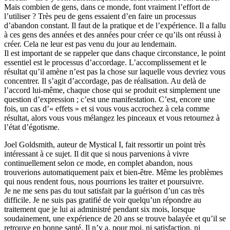
Mais combien de gens, dans ce monde, font vraiment l’effort de
l’utiliser ? Très peu de gens essaient d’en faire un processus
d’abandon constant. Il faut de la pratique et de l’expérience. Il a fallu
à ces gens des années et des années pour créer ce qu’ils ont réussi à
créer. Cela ne leur est pas venu du jour au lendemain.
Il est important de se rappeler que dans chaque circonstance, le point
essentiel est le processus d’accordage. L’accomplissement et le
résultat qu’il amène n’est pas la chose sur laquelle vous devriez vous
concentrer. Il s’agit d’accordage, pas de réalisation. Au delà de
l’accord lui-même, chaque chose qui se produit est simplement une
question d’expression ; c’est une manifestation. C’est, encore une
fois, un cas d’« effets » et si vous vous accrochez à cela comme
résultat, alors vous vous mélangez les pinceaux et vous retournez à
l’état d’égotisme.
Joel Goldsmith, auteur de Mystical I, fait ressortir un point très
intéressant à ce sujet. Il dit que si nous parvenions à vivre
continuellement selon ce mode, en complet abandon, nous
trouverions automatiquement paix et bien-être. Même les problèmes
qui nous rendent fous, nous pourrions les traiter et poursuivre.
Je ne me sens pas du tout satisfait par la guérison d’un cas très
difficile. Je ne suis pas gratifié de voir quelqu’un répondre au
traitement que je lui ai administré pendant six mois, lorsque
soudainement, une expérience de 20 ans se trouve balayée et qu’il se
retrouve en bonne santé. Il n’y a, pour moi, ni satisfaction, ni