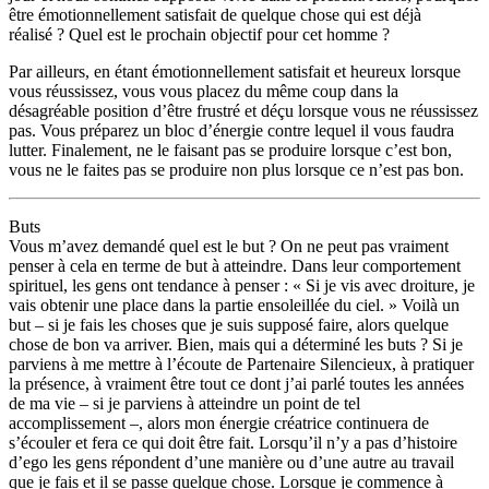
être émotionnellement satisfait de quelque chose qui est déjà
réalisé ? Quel est le prochain objectif pour cet homme ?
Par ailleurs, en étant émotionnellement satisfait et heureux lorsque
vous réussissez, vous vous placez du même coup dans la
désagréable position d’être frustré et déçu lorsque vous ne réussissez
pas. Vous préparez un bloc d’énergie contre lequel il vous faudra
lutter. Finalement, ne le faisant pas se produire lorsque c’est bon,
vous ne le faites pas se produire non plus lorsque ce n’est pas bon.
Buts
Vous m’avez demandé quel est le but ? On ne peut pas vraiment
penser à cela en terme de but à atteindre. Dans leur comportement
spirituel, les gens ont tendance à penser : « Si je vis avec droiture, je
vais obtenir une place dans la partie ensoleillée du ciel. » Voilà un
but – si je fais les choses que je suis supposé faire, alors quelque
chose de bon va arriver. Bien, mais qui a déterminé les buts ? Si je
parviens à me mettre à l’écoute de Partenaire Silencieux, à pratiquer
la présence, à vraiment être tout ce dont j’ai parlé toutes les années
de ma vie – si je parviens à atteindre un point de tel
accomplissement –, alors mon énergie créatrice continuera de
s’écouler et fera ce qui doit être fait. Lorsqu’il n’y a pas d’histoire
d’ego les gens répondent d’une manière ou d’une autre au travail
que je fais et il se passe quelque chose. Lorsque je commence à