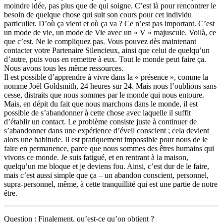
moindre idée, pas plus que de qui soigne. C’est là pour rencontrer le
besoin de quelque chose qui suit son cours pour cet individu
particulier. D’où ça vient et où ça va ? Ce n’est pas important. C’est
un mode de vie, un mode de Vie avec un « V » majuscule. Voilà, ce
que c’est. Ne le compliquez pas. Vous pouvez dès maintenant
contacter votre Partenaire Silencieux, ainsi que celui de quelqu’un
d’autre, puis vous en remettre à eux. Tout le monde peut faire ça.
Nous avons tous les même ressources.
Il est possible d’apprendre à vivre dans la « présence », comme la
nomme Joël Goldsmith, 24 heures sur 24. Mais nous l’oublions sans
cesse, distraits que nous sommes par le monde qui nous entoure.
Mais, en dépit du fait que nous marchons dans le monde, il est
possible de s’abandonner à cette chose avec laquelle il suffit
d’établir un contact. Le problème consiste juste à continuer de
s’abandonner dans une expérience d’éveil conscient ; cela devient
alors une habitude. Il est pratiquement impossible pour nous de le
faire en permanence, parce que nous sommes des êtres humains qui
vivons ce monde. Je suis fatigué, et en rentrant à la maison,
quelqu’un me bloque et je deviens fou. Ainsi, c’est dur de le faire,
mais c’est aussi simple que ça – un abandon conscient, personnel,
supra-personnel, même, à cette tranquillité qui est une partie de notre
être.
Question : Finalement, qu’est-ce qu’on obtient ?