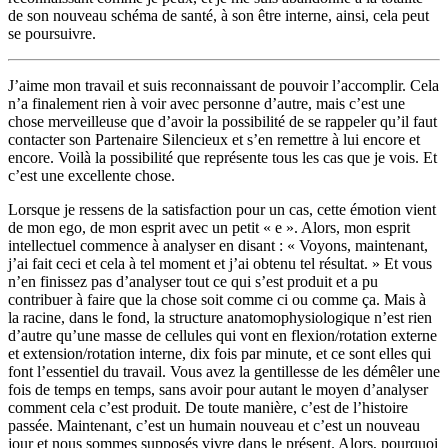
de son nouveau schéma de santé, à son être interne, ainsi, cela peut
se poursuivre.
J’aime mon travail et suis reconnaissant de pouvoir l’accomplir. Cela
n’a finalement rien à voir avec personne d’autre, mais c’est une
chose merveilleuse que d’avoir la possibilité de se rappeler qu’il faut
contacter son Partenaire Silencieux et s’en remettre à lui encore et
encore. Voilà la possibilité que représente tous les cas que je vois. Et
c’est une excellente chose.
Lorsque je ressens de la satisfaction pour un cas, cette émotion vient
de mon ego, de mon esprit avec un petit « e ». Alors, mon esprit
intellectuel commence à analyser en disant : « Voyons, maintenant,
j’ai fait ceci et cela à tel moment et j’ai obtenu tel résultat. » Et vous
n’en finissez pas d’analyser tout ce qui s’est produit et a pu
contribuer à faire que la chose soit comme ci ou comme ça. Mais à
la racine, dans le fond, la structure anatomophysiologique n’est rien
d’autre qu’une masse de cellules qui vont en flexion/rotation externe
et extension/rotation interne, dix fois par minute, et ce sont elles qui
font l’essentiel du travail. Vous avez la gentillesse de les démêler une
fois de temps en temps, sans avoir pour autant le moyen d’analyser
comment cela c’est produit. De toute manière, c’est de l’histoire
passée. Maintenant, c’est un humain nouveau et c’est un nouveau
jour et nous sommes supposés vivre dans le présent. Alors, pourquoi