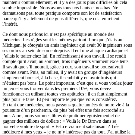
maintenir continuellement, et il y a des jours plus difficiles où cela
semble impossible. Nous avons tous nos hauts et nos bas. Ne
dramatisons pas, toute pratique comporte son lot de satisfaction
parce qu’il y a tellement de gens différents, que cela entretient
l’intérêt.
Ce dont nous parlons ici n’est pas spécifique au monde des
médecins. Les règles sont les mêmes partout. Lorsque j’étais au
Michigan, je côtoyais un amis ingénieur qui avait 30 ingénieurs sous
ses ordres au sein de son entreprise. Il eut une attaque cardiaque et
j’allais le traiter chez lui. En réfléchissant à son travail, il se rendit
compte qu’il avait, au sommet, trois ingénieurs vraiment excellents.
Il savait que s’il mourait, grâce à eux, son travail se poursuivrait
comme avant. Puis, au milieu, il y avait un groupe d’ingénieurs
simplement bons et, à la base, il semblait y en avoir trois qui
n’étaient pas bons. Le point important, c’est que si vous voulez jouer
un jeu et vous trouver dans les premiers 10%, vous devez
fonctionner en utilisant toutes vos aptitudes ; il en faut simplement
plus pour le faire. Et peu importe le jeu que vous considérez.
En tant que médecins, nous passons quatre années de notre vie à la
poursuite d’un parchemin, du plus bel effet une fois accroché au
mur. Alors, nous sommes libres de pratiquer égoïstement et de
gagner des millions de dollars : « Voilà le Dr Brown dans sa
nouvelle voiture de sport. » Est-ce vraiment satisfaisant ? Très
médiocre à mes yeux – je ne m’y intéresse pas du tout. J’ai utilisé la