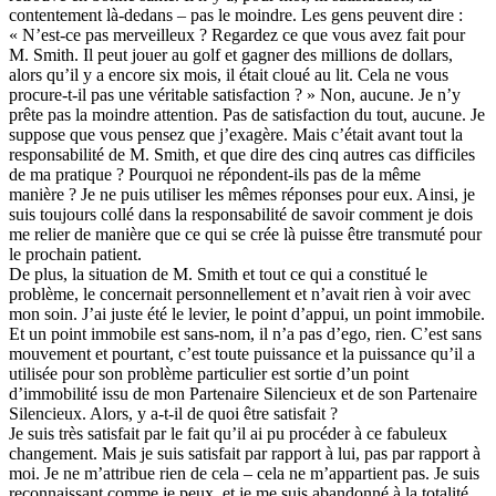
contentement là-dedans – pas le moindre. Les gens peuvent dire :
« N’est-ce pas merveilleux ? Regardez ce que vous avez fait pour
M. Smith. Il peut jouer au golf et gagner des millions de dollars,
alors qu’il y a encore six mois, il était cloué au lit. Cela ne vous
procure-t-il pas une véritable satisfaction ? » Non, aucune. Je n’y
prête pas la moindre attention. Pas de satisfaction du tout, aucune. Je
suppose que vous pensez que j’exagère. Mais c’était avant tout la
responsabilité de M. Smith, et que dire des cinq autres cas difficiles
de ma pratique ? Pourquoi ne répondent-ils pas de la même
manière ? Je ne puis utiliser les mêmes réponses pour eux. Ainsi, je
suis toujours collé dans la responsabilité de savoir comment je dois
me relier de manière que ce qui se crée là puisse être transmuté pour
le prochain patient.
De plus, la situation de M. Smith et tout ce qui a constitué le
problème, le concernait personnellement et n’avait rien à voir avec
mon soin. J’ai juste été le levier, le point d’appui, un point immobile.
Et un point immobile est sans-nom, il n’a pas d’ego, rien. C’est sans
mouvement et pourtant, c’est toute puissance et la puissance qu’il a
utilisée pour son problème particulier est sortie d’un point
d’immobilité issu de mon Partenaire Silencieux et de son Partenaire
Silencieux. Alors, y a-t-il de quoi être satisfait ?
Je suis très satisfait par le fait qu’il ai pu procéder à ce fabuleux
changement. Mais je suis satisfait par rapport à lui, pas par rapport à
moi. Je ne m’attribue rien de cela – cela ne m’appartient pas. Je suis
reconnaissant comme je peux, et je me suis abandonné à la totalité