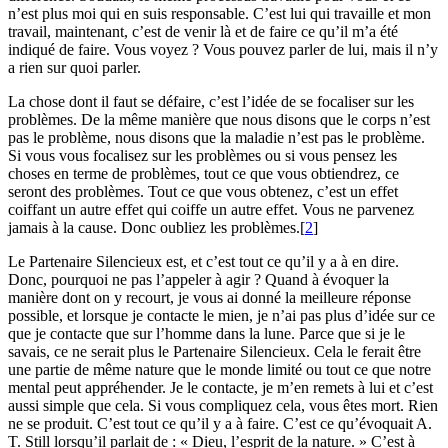
n’est plus moi qui en suis responsable. C’est lui qui travaille et mon
travail, maintenant, c’est de venir là et de faire ce qu’il m’a été
indiqué de faire. Vous voyez ? Vous pouvez parler de lui, mais il n’y
a rien sur quoi parler.
La chose dont il faut se défaire, c’est l’idée de se focaliser sur les
problèmes. De la même manière que nous disons que le corps n’est
pas le problème, nous disons que la maladie n’est pas le problème.
Si vous vous focalisez sur les problèmes ou si vous pensez les
choses en terme de problèmes, tout ce que vous obtiendrez, ce
seront des problèmes. Tout ce que vous obtenez, c’est un effet
coiffant un autre effet qui coiffe un autre effet. Vous ne parvenez
jamais à la cause. Donc oubliez les problèmes.
[
2
]
Le Partenaire Silencieux est, et c’est tout ce qu’il y a à en dire.
Donc, pourquoi ne pas l’appeler à agir ? Quand à évoquer la
manière dont on y recourt, je vous ai donné la meilleure réponse
possible, et lorsque je contacte le mien, je n’ai pas plus d’idée sur ce
que je contacte que sur l’homme dans la lune. Parce que si je le
savais, ce ne serait plus le Partenaire Silencieux. Cela le ferait être
une partie de même nature que le monde limité ou tout ce que notre
mental peut appréhender. Je le contacte, je m’en remets à lui et c’est
aussi simple que cela. Si vous compliquez cela, vous êtes mort. Rien
ne se produit. C’est tout ce qu’il y a à faire. C’est ce qu’évoquait A.
T. Still lorsqu’il parlait de : « Dieu, l’esprit de la nature. » C’est à