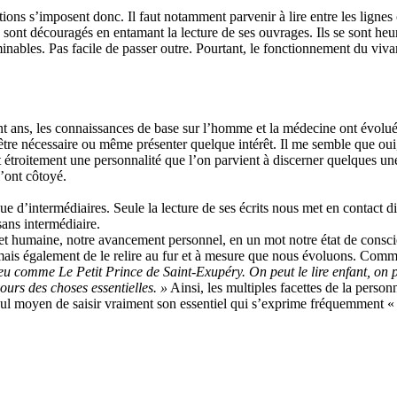
itions s’imposent donc. Il faut notamment parvenir à lire entre les ligne
 sont découragés en entamant la lecture de ses ouvrages. Ils se sont heu
inables. Pas facile de passer outre. Pourtant, le fonctionnement du viv
cent ans, les connaissances de base sur l’homme et la médecine ont évolu
t être nécessaire ou même présenter quelque intérêt. Il me semble que oui
t étroitement une personnalité que l’on parvient à discerner quelques un
l’ont côtoyé.
e d’intermédiaires. Seule la lecture de ses écrits nous met en contact di
ans intermédiaire.
 et humaine, notre avancement personnel, en un mot notre état de conscie
l mais également de le relire au fur et à mesure que nous évoluons. Comm
 peu comme Le Petit Prince de Saint-Exupéry. On peut le lire enfant, on p
jours des choses essentielles. »
Ainsi, les multiples facettes de la person
 seul moyen de saisir vraiment son essentiel qui s’exprime fréquemment « e