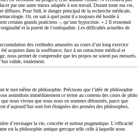
mplacer par une autre mieux adaptée à son travail. Durant toute ma vie,
et diffuses. Pour Still, le danger principal de la recherche médicale,
rmacologie. Or, on sait à quel point il a toujours été hostile à
nt certains grands praticiens –, qu’une hypocrisie. » 2 Il ressentait
ginalité et la pureté de l’ostéopathie. Les difficultés actuelles de
. L’accumulation des certitudes amassées au cours d’un long exercice
été acquises dans la souffrance, face à un ostracisme médical et
 l’âge, nous permet de comprendre que les propos ne soient pas mesurés.
’hui valide, totalement.
ant le mot même de philosophie. Précisons que l’idée de philosophie
 nous assimilons immédiatement ce terme au contenu des cours de philo
nde que nous vivons que nous nous en sommes détournés, parce que
ent d’aujourd’hui sont fort éloignées des pensées des philosophes,
nière d’envisager la vie, concrète et surtout pragmatique. L’efficacité
e est la philosophie antique grecque telle celle à laquelle nous