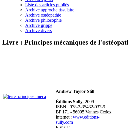
Liste des articles publiés
Archive approche tissulaire
Archive ostéopathie
Archive philosophie
Archive grippe
Archive divers
Livre : Principes mécaniques de l'ostéopat
Andrew Taylor Still
Éditions Sully
, 2009
ISBN : 978-2-35432-037-9
BP 171 - 56005 Vannes Cedex
Internet :
www.editions-
sully.com
E-mail :