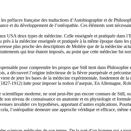
 les préfaces française des traductions d’Autobiographie et de Philosoph
ssance et du développement de l’ostéopathie. Ces éléments sont nécessai
t aux USA deux types de médecine. Celle enseignée et pratiquée dans l’Es
peu près à la médecine enseignée et pratiquée à la même époque dans le
ereuse plus proche des descriptions de Molière que de la médecine actue
 aux traitements qui leur étaient imposés, au point que cette médecine fut
spensable pour comprendre les propos que Still tient dans Philosophie
 a découvert l’origine infectieuse de la fièvre puerpérale et préconise 
vient de jeter les bases de la médecine expérimentale, fondement de la 
(1827-1912) lutte pour imposer la notion d’asepsie, En Allemagne, Robe
 scientifique moderne, ne sont peut-être pas encore connues de Still, ou
r de son niveau de connaissance en anatomie et en physiologie et formule
nues invalider ces hypothèses, apportant d’autres explications. Pourtant,
é cela, l’ostéopathie demeure une approche véridique et efficace, même s
 des sciences médicales de son temps. De la part d’un homme qui a toujou