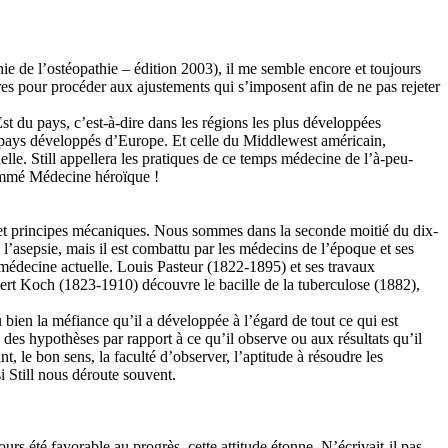
ie de l’ostéopathie – édition 2003), il me semble encore et toujours
res pour procéder aux ajustements qui s’imposent afin de ne pas rejeter
t du pays, c’est-à-dire dans les régions les plus développées
s pays développés d’Europe. Et celle du Middlewest américain,
lle. Still appellera les pratiques de ce temps médecine de l’à-peu-
 nommé Médecine héroïque !
 et principes mécaniques. Nous sommes dans la seconde moitié du dix-
l’asepsie, mais il est combattu par les médecins de l’époque et ses
médecine actuelle. Louis Pasteur (1822-1895) et ses travaux
rt Koch (1823-1910) découvre le bacille de la tuberculose (1882),
 bien la méfiance qu’il a développée à l’égard de tout ce qui est
 des hypothèses par rapport à ce qu’il observe ou aux résultats qu’il
 le bon sens, la faculté d’observer, l’aptitude à résoudre les
i Still nous déroute souvent.
rs été favorable au progrès, cette attitude étonne. N’écrivait-il pas