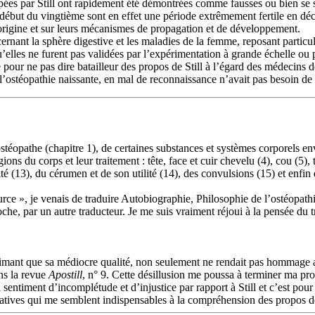
oppées par Still ont rapidement été démontrées comme fausses ou bien se
le début du vingtième sont en effet une période extrêmement fertile en d
 l’origine et sur leurs mécanismes de propagation et de développement.
cernant la sphère digestive et les maladies de la femme, reposant particul
qu’elles ne furent pas validées par l’expérimentation à grande échelle ou
our ne pas dire batailleur des propos de Still à l’égard des médecins d
 l’ostéopathie naissante, en mal de reconnaissance n’avait pas besoin de p
ostéopathe (chapitre 1), de certaines substances et systèmes corporels e
gions du corps et leur traitement : tête, face et cuir chevelu (4), cou (5)
té (13), du cérumen et de son utilité (14), des convulsions (15) et enfin 
ce », je venais de traduire Autobiographie, Philosophie de l’ostéopathi
 par un autre traducteur. Je me suis vraiment réjoui à la pensée du trava
imant que sa médiocre qualité, non seulement ne rendait pas hommage au gé
ans la revue
Apostill
, n° 9. Cette désillusion me poussa à terminer ma pr
n sentiment d’incomplétude et d’injustice par rapport à Still et c’est pou
icatives qui me semblent indispensables à la compréhension des propos de