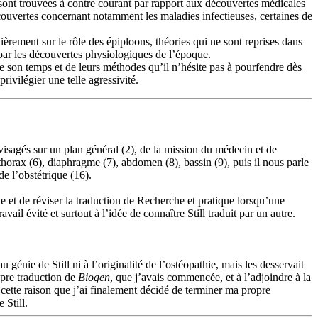
 sont trouvées à contre courant par rapport aux découvertes médicales
écouvertes concernant notamment les maladies infectieuses, certaines de
ièrement sur le rôle des épiploons, théories qui ne sont reprises dans
 par les découvertes physiologiques de l’époque.
e son temps et de leurs méthodes qu’il n’hésite pas à pourfendre dès
rivilégier une telle agressivité.
nvisagés sur un plan général (2), de la mission du médecin et de
, thorax (6), diaphragme (7), abdomen (8), bassin (9), puis il nous parle
de l’obstétrique (16).
e et de réviser la traduction de Recherche et pratique lorsqu’une
il évité et surtout à l’idée de connaître Still traduit par un autre.
nie de Still ni à l’originalité de l’ostéopathie, mais les desservait
opre traduction de
Biogen
, que j’avais commencée, et à l’adjoindre à la
r cette raison que j’ai finalement décidé de terminer ma propre
 Still.