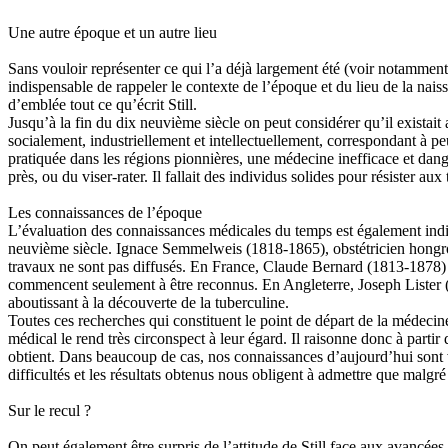
Une autre époque et un autre lieu
Sans vouloir représenter ce qui l’a déjà largement été (voir notamment
indispensable de rappeler le contexte de l’époque et du lieu de la nai
d’emblée tout ce qu’écrit Still.
Jusqu’à la fin du dix neuvième siècle on peut considérer qu’il existai
socialement, industriellement et intellectuellement, correspondant à 
pratiquée dans les régions pionnières, une médecine inefficace et dang
près, ou du viser-rater. Il fallait des individus solides pour résister
Les connaissances de l’époque
L’évaluation des connaissances médicales du temps est également indi
neuvième siècle. Ignace Semmelweis (1818-1865), obstétricien hongrois,
travaux ne sont pas diffusés. En France, Claude Bernard (1813-1878) 
commencent seulement à être reconnus. En Angleterre, Joseph Lister 
aboutissant à la découverte de la tuberculine.
Toutes ces recherches qui constituent le point de départ de la médecine
médical le rend très circonspect à leur égard. Il raisonne donc à parti
obtient. Dans beaucoup de cas, nos connaissances d’aujourd’hui sont ve
difficultés et les résultats obtenus nous obligent à admettre que malgr
Sur le recul ?
On peut également être surpris de l’attitude de Still face aux avancées