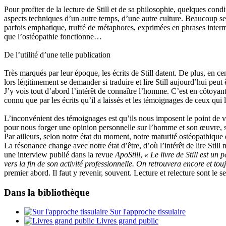
Pour profiter de la lecture de Still et de sa philosophie, quelques cond
aspects techniques d’un autre temps, d’une autre culture. Beaucoup se
parfois emphatique, truffé de métaphores, exprimées en phrases interm
que l’ostéopathie fonctionne…
De l’utilité d’une telle publication
Très marqués par leur époque, les écrits de Still datent. De plus, en 
lors légitimement se demander si traduire et lire Still aujourd’hui peu
J’y vois tout d’abord l’intérêt de connaître l’homme. C’est en côtoyan
connu que par les écrits qu’il a laissés et les témoignages de ceux qui 
L’inconvénient des témoignages est qu’ils nous imposent le point de vu
pour nous forger une opinion personnelle sur l’homme et son œuvre, s
Par ailleurs, selon notre état du moment, notre maturité ostéopathique
La résonance change avec notre état d’être, d’où l’intérêt de lire Stil
une interview publié dans la revue
ApoStill
,
« Le livre de Still est un
vers la fin de son activité professionnelle. On retrouvera encore et tou
premier abord. Il faut y revenir, souvent. Lecture et relecture sont le
Dans la bibliothèque
Sur l'approche tissulaire
Livres grand public