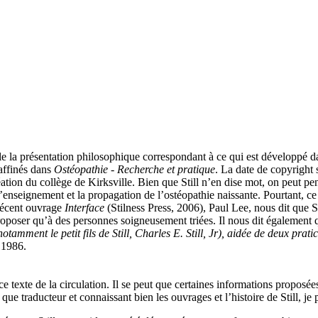
mble la présentation philosophique correspondant à ce qui est développé 
affinés dans
Ostéopathie - Recherche et pratique
. La date de copyright
ation du collège de Kirksville. Bien que Still n’en dise mot, on peut pen
 l’enseignement et la propagation de l’ostéopathie naissante. Pourtant, c
 récent ouvrage
Interface
(Stilness Press, 2006), Paul Lee, nous dit que Sti
proposer qu’à des personnes soigneusement triées. Il nous dit également
mment le petit fils de Still, Charles E. Still, Jr), aidée de deux prati
 1986.
 ce texte de la circulation. Il se peut que certaines informations proposé
 que traducteur et connaissant bien les ouvrages et l’histoire de Still, je