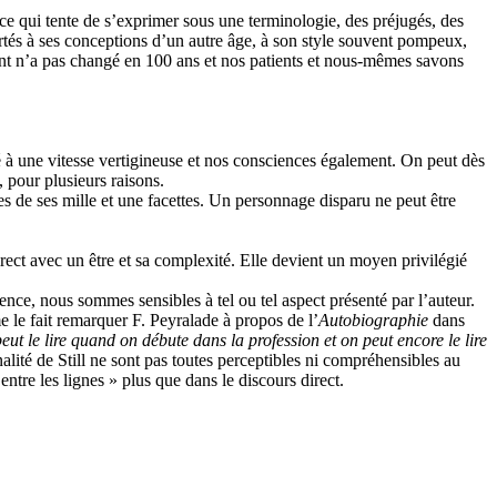
s ce qui tente de s’exprimer sous une terminologie, des préjugés, des
rtés à ses conceptions d’un autre âge, à son style souvent pompeux,
ant n’a pas changé en 100 ans et nos patients et nous-mêmes savons
é à une vitesse vertigineuse et nos consciences également. On peut dès
, pour plusieurs raisons.
es de ses mille et une facettes. Un personnage disparu ne peut être
rect avec un être et sa complexité. Elle devient un moyen privilégié
nce, nous sommes sensibles à tel ou tel aspect présenté par l’auteur.
e le fait remarquer F. Peyralade à propos de l’
Autobiographie
dans
eut le lire quand on débute dans la profession et on peut encore le lire
nalité de Still ne sont pas toutes perceptibles ni compréhensibles au
ntre les lignes » plus que dans le discours direct.