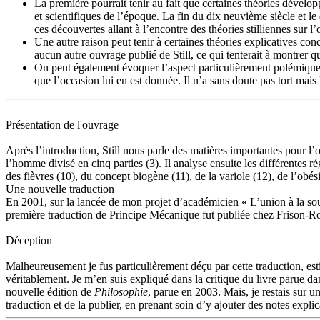
La première pourrait tenir au fait que certaines théories dével
et scientifiques de l’époque. La fin du dix neuvième siècle et 
ces découvertes allant à l’encontre des théories stilliennes sur
Une autre raison peut tenir à certaines théories explicatives con
aucun autre ouvrage publié de Still, ce qui tenterait à montrer 
On peut également évoquer l’aspect particulièrement polémique p
que l’occasion lui en est donnée. Il n’a sans doute pas tort mais
Présentation de l'ouvrage
Après l’introduction, Still nous parle des matières importantes pour l’
l’homme divisé en cinq parties (3). Il analyse ensuite les différentes ré
des fièvres (10), du concept biogène (11), de la variole (12), de l’obési
Une nouvelle traduction
En 2001, sur la lancée de mon projet d’académicien « L’union à la sour
première traduction de Principe Mécanique fut publiée chez Frison-Roche,
Déception
Malheureusement je fus particulièrement déçu par cette traduction, est
véritablement. Je m’en suis expliqué dans la critique du livre parue d
nouvelle édition de
Philosophie
, parue en 2003. Mais, je restais sur u
traduction et de la publier, en prenant soin d’y ajouter des notes expl