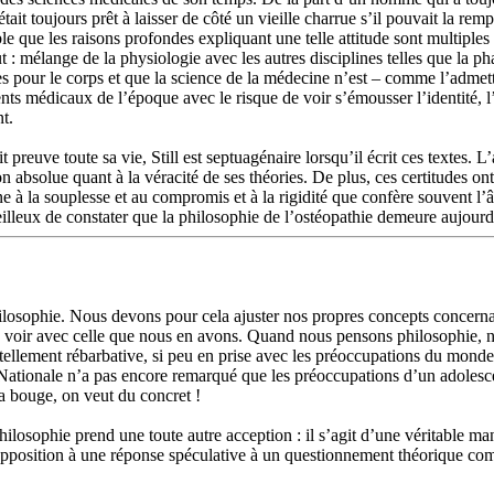
était toujours prêt à laisser de côté un vieille charrue s’il pouvait la re
ble que les raisons profondes expliquant une telle attitude sont multiples 
 : mélange de la physiologie avec les autres disciplines telles que la pha
es pour le corps et que la science de la médecine n’est – comme l’admette
médicaux de l’époque avec le risque de voir s’émousser l’identité, l’ori
t.
t preuve toute sa vie, Still est septuagénaire lorsqu’il écrit ces textes
bsolue quant à la véracité de ses théories. De plus, ces certitudes ont 
line à la souplesse et au compromis et à la rigidité que confère souvent
eilleux de constater que la philosophie de l’ostéopathie demeure aujourd
hilosophie. Nous devons pour cela ajuster nos propres concepts concern
e à voir avec celle que nous en avons. Quand nous pensons philosophie,
e tellement rébarbative, si peu en prise avec les préoccupations du mo
n Nationale n’a pas encore remarqué que les préoccupations d’un adolesc
a bouge, on veut du concret !
philosophie prend une toute autre acception : il s’agit d’une véritable ma
opposition à une réponse spéculative à un questionnement théorique comm