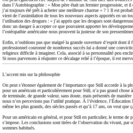
dans l’Autobiographie : « Mon père était un fermier progressiste, et il 
j’ai toujours été prêt à acheter une meilleure charrue » ? 1 Il est proba
vient de l’assimilation de tous les nouveaux aspects apportés en un tout
l’utilisation des drogues : « j’ai appris que les drogues sont dangereus
donc un danger à accepter ce que pouvaient apporter les développements 
l’ostéopathie américaine nous prouvent la justesse de son pressentimen
Enfin, n’oublions pas que malgré la grande ouverture d’esprit dont il fi
professionnel couronné de nombreux succès lui a donné une conviction a
religieux difficile à imaginer. Cela, associé à sa personnalité peu enc
Si nous parvenons à réajuster ce décalage relié à l’époque, il est merv
L’accent mis sur la philosophie
On peut s’étonner également de l’importance que Still accorde à la p
pour un américain et particulièrement pour Still, n’a pas grand chos
de terminale, de grande valeur, sans doute, mais présentés de manièr
nous n’en percevions pas l’utilité pratique. À l’évidence, l’Éducatio
même les plus grands, des siècles passés et qu’à 17 ans, on veut que ç
Pour un américain en général, et pour Still en particulier, le terme de 
s’impose. Les conclusions sont tirées de l’observation du vivant, par 
sommes habitués.