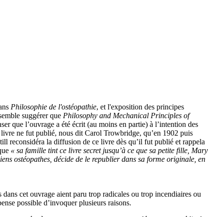
dans
Philosophie de l'ostéopathie
, et l'exposition des principes
 semble suggérer que
Philosophy and Mechanical Principles of
ser que l’ouvrage a été écrit (au moins en partie) à l’intention des
e livre ne fut publié, nous dit Carol Trowbridge, qu’en 1902 puis
ll reconsidéra la diffusion de ce livre dès qu’il fut publié et rappela
 que
« sa famille tint ce livre secret jusqu’à ce que sa petite fille, Mary
ciens ostéopathes, décide de le republier dans sa forme originale, en
es dans cet ouvrage aient paru trop radicales ou trop incendiaires ou
 pense possible d’invoquer plusieurs raisons.