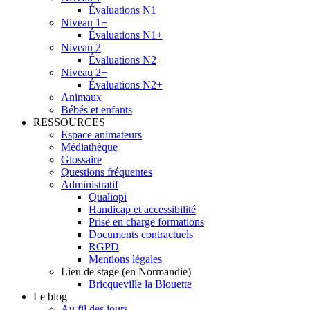
Évaluations N1
Niveau 1+
Évaluations N1+
Niveau 2
Évaluations N2
Niveau 2+
Évaluations N2+
Animaux
Bébés et enfants
RESSOURCES
Espace animateurs
Médiathèque
Glossaire
Questions fréquentes
Administratif
Qualiopi
Handicap et accessibilité
Prise en charge formations
Documents contractuels
RGPD
Mentions légales
Lieu de stage (en Normandie)
Bricqueville la Blouette
Le blog
Au fil des jours