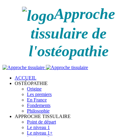
Approche
tissulaire de
l'ostéopathie
ACCUEIL
OSTÉOPATHIE
Origine
Les premiers
En France
Fondements
Philosophie
APPROCHE TISSULAIRE
Point de départ
Le niveau 1
Le niveau 1+