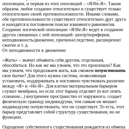
оппозиции, и первая из этих оппозиций – «Я/Не-Я».
Таким
образом, любое создание относительно и существует только
относительно своей противоположности.
Иными словами,
обе противоположности существуют относительно друг друга
и находятся в постоянном поиске взаимного равновесия.
Создание логической оппозиции «Я/Не-Я» ведет к созданию
других связанных с ней оппозиций:
центр/периферия,
неподвижность/движение, причина/следствие, расширение/
сжатие и т. д.
От неподвижности к движению
«Жить» – значит объявить себя другим, отдельным,
обособиться. Но как же мы узнаем, что это произошло? Как
мы узнаем, что продолжаем жить, как сможем
почувствовать
свое бытие?
Для этого нужна система, позволяющая
установить, поддерживать и постоянно чувствовать различие
между «Я» и «Не-Я».
Для клетки материальным барьером
служит мембрана, но если этот барьер отделяет (и вот опять
сознание...) внутреннее пространство от наружного, создает
физическую границу индивидуума, тем самым он мешает
индивидууму почувствовать, что он существует.
То есть, этот
барьер представляет собой структуру существования, но не
функцию.
Ощущение собственного существования рождается из обмена