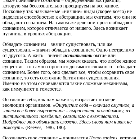
Такое понимание сознания – определенная абстракция,
которую мы бессознательно проецируем на все живое.
Поскольку так называемые «низшие» виды (скорее всего) не
наделены способностью к абстракции, мы считаем, что они не
обладают сознанием.
На самом же деле они просто обладают
сознанием, которое отличается от нашего.
Здесь возникает
путаница в уровнях абстракции.
Обладать сознанием – значит существовать, или же
существовать – значит обладать сознанием.
Одно неотделимо
от другого.
А жить – значит
испытывать
бытие или
сознание.
Таким образом, мы можем сказать, что любое живое
существо – от самого простого до самого сложного – обладает
сознанием.
Более того, оно сделает все, чтобы сохранить свое
сознание, то есть состояние бытия или существования.
Именно на этом основываются такие сложные механизмы,
как иммунитет и гомеостаз.
Осознание себя, как нам кажется, возрастает по мере
эволюции организмов.
«Ощущение себя – сначала смутное, а
затем все более выраженное – вырастает, по-видимому, из
инстинктивного поведения, связанного с выживанием
.
Подробнее это объяснить сложно
.
Здесь слова нам никак не
помогут»
. (Reeves, 1986, 186).
Осознавать свое сознание – привилегия
Homo sapiens,
которая