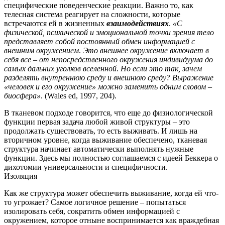
специфические поведенческие реакции.
Важно то, как
телесная система реагирует на сложности, которые
встречаются ей в жизненных
взаимодействиях
.
«С
физической, психической и эмоциональной точки зрения тело
представляет собой постоянный обмен информацией с
внешним окружением
.
Это внешнее окружение включает в
себя все – от непосредственного окружения индивидуума до
самых дальних уголков вселенной
.
Но если это так, зачем
разделять внутреннюю среду и внешнюю среду?
Выражение
«человек и его окружение» можно заменить одним словом –
биосфера»
.
(Wales ed, 1997, 204).
В тканевом подходе говорится, что еще до физиологической
функции первая задача любой живой структуры – это
продолжать существовать, то есть выживать.
И лишь на
вторичном уровне, когда выживание обеспечено, тканевая
структура начинает автоматически выполнять нужные
функции.
Здесь мы полностью соглашаемся с идеей Беккера о
дихотомии универсальности и специфичности.
Изоляция
Как же структура может обеспечить выживание, когда ей что-
то угрожает?
Самое логичное решение – попытаться
изолировать себя, сократить обмен информацией с
окружением, которое отныне воспринимается как враждебная