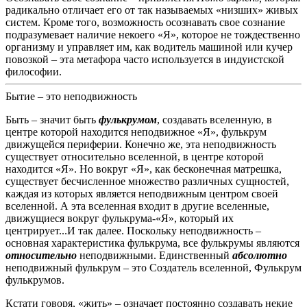
радикально отличает его от так называемых «низших» живых
систем.
Кроме того, возможность осознавать свое сознание
подразумевает наличие некоего «Я», которое не тождественно
организму и управляет им, как водитель машиной или кучер
повозкой – эта метафора часто используется в индуистской
философии.
Бытие – это неподвижность
Быть – значит быть
фулькрумом
, создавать вселенную, в
центре которой находится неподвижное «Я», фулькрум
движущейся периферии.
Конечно же, эта неподвижность
существует относительно вселенной, в центре которой
находится «Я».
Но вокруг «Я», как бесконечная матрешка,
существует бесчисленное множество различных сущностей,
каждая из которых является неподвижным центром своей
вселенной. А эта вселенная входит в другие вселенные,
движущиеся вокруг фулькрума-«Я», который их
центрирует...И так далее. Поскольку неподвижность –
основная характеристика фулькрума, все фулькрумы являются
относительно
неподвижными.
Единственный
абсолютно
неподвижный фулькрум – это Создатель вселенной, Фулькрум
фулькрумов.
Кстати говоря, «жить» – означает постоянно создавать некие