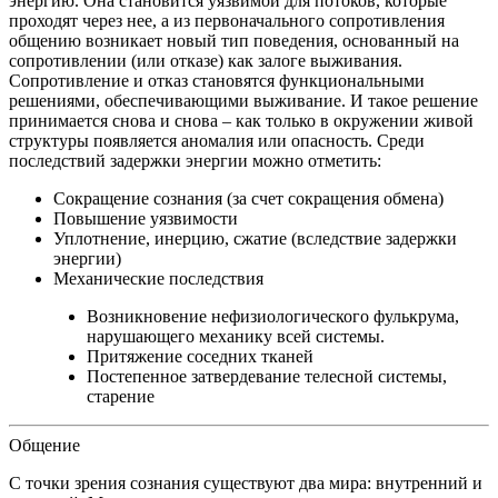
энергию.
Она становится уязвимой для потоков, которые
проходят через нее, а из первоначального сопротивления
общению возникает новый тип поведения, основанный на
сопротивлении (или отказе) как залоге выживания.
Сопротивление и отказ становятся функциональными
решениями, обеспечивающими выживание.
И такое решение
принимается снова и снова – как только в окружении живой
структуры появляется аномалия или опасность.
Среди
последствий задержки энергии можно отметить:
Сокращение сознания (за счет сокращения обмена)
Повышение уязвимости
Уплотнение, инерцию, сжатие (вследствие задержки
энергии)
Механические последствия
Возникновение нефизиологического фулькрума,
нарушающего механику всей системы.
Притяжение соседних тканей
Постепенное затвердевание телесной системы,
старение
Общение
С точки зрения сознания существуют два мира:
внутренний и