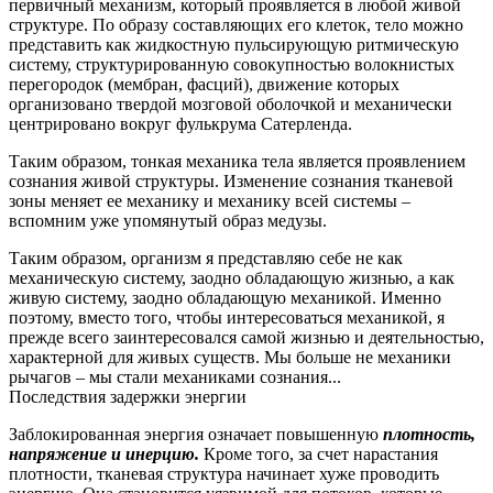
первичный механизм, который проявляется в любой живой
структуре.
По образу составляющих его клеток, тело можно
представить как жидкостную пульсирующую ритмическую
систему, структурированную совокупностью волокнистых
перегородок (мембран, фасций), движение которых
организовано твердой мозговой оболочкой и механически
центрировано вокруг фулькрума Сатерленда.
Таким образом, тонкая механика тела является проявлением
сознания живой структуры. Изменение сознания тканевой
зоны меняет ее механику и механику всей системы –
вспомним уже упомянутый образ медузы.
Таким образом, организм я представляю себе не как
механическую систему, заодно обладающую жизнью, а как
живую систему, заодно обладающую механикой.
Именно
поэтому, вместо того, чтобы интересоваться механикой, я
прежде всего заинтересовался самой жизнью и деятельностью,
характерной для живых существ.
Мы больше не механики
рычагов – мы стали механиками сознания...
Последствия задержки энергии
Заблокированная энергия означает повышенную
плотность,
напряжение и инерцию.
Кроме того, за счет нарастания
плотности, тканевая структура начинает хуже проводить