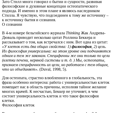
Зато Стилл много говорил о бытии и сущности, развивая
философские и духовные концепции остеопатического
подхода.
И именно в этом плане я являюсь наследником
Стилла.
Я чувствую, что подсоединен к тому же источнику –
к источнику бытия и сознания.
О сознании
В 4-м номере бельгийского журнала
Thinking
Жак Андрева-
Дюваль приводит несколько цитат Роллина Беккера и
рассказывает о том, как встречался с ним.
Вот одна из цитат:
«У клеток есть два общих свойства:
1)
философия
, 2) цель
.
Их философия универсальна:
на этом уровне они подчиняются
одним и тем же законам. Специфичны же они только по цели
(клетки печени, нервной системы и т. д. )
Мы, остеопаты,
признаем специфичность их цели, но работаем с тем общим,
что их объединяет»
. (Duval, 1998, 5).
Для остеопата, страстно влюбленного в глобальность, эта
фраза особенно интересна:
работа с универсальностью клеток
помещает нас в область причины, исполняя тайное желание
многих врачей.
К несчастью, Беккер не уточняет, в чем
состоит универсальность клеток и что такое философия
клетки.
Философия клеток