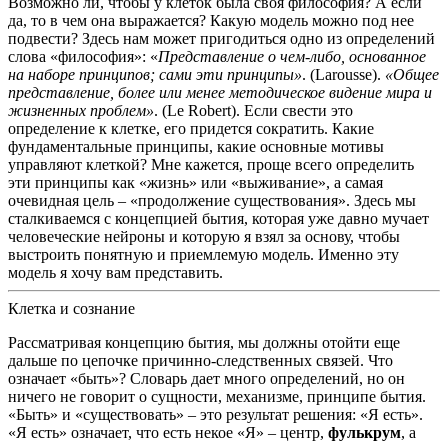
Возможно ли, чтобы у клеток была своя философия?
А если
да, то в чем она выражается?
Какую модель можно под нее
подвести?
Здесь нам может пригодиться одно из определений
слова «философия»:
«
Представление о чем-либо, основанное
на наборе принципов; сами эти принципы»
.
(Larousse).
«Общее
представление, более или менее методическое видение мира и
жизненных проблем»
. (Le Robert).
Если свести это
определение к клетке, его придется сократить.
Какие
фундаментальные принципы, какие основные мотивы
управляют клеткой?
Мне кажется, проще всего определить
эти принципы как «жизнь» или «выживание», а самая
очевидная цель – «продолжение существования».
Здесь мы
сталкиваемся с концепцией бытия, которая уже давно мучает
человеческие нейроны и которую я взял за основу, чтобы
выстроить понятную и приемлемую модель.
Именно эту
модель я хочу вам представить.
Клетка и сознание
Рассматривая концепцию бытия, мы должны отойти еще
дальше по цепочке причинно-следственных связей.
Что
означает «быть»?
Словарь дает много определений, но он
ничего не говорит о сущности, механизме, принципе бытия.
«Быть» и «существовать» – это результат решения:
«Я есть».
«Я есть» означает, что есть некое «Я» – центр,
фулькрум
, а