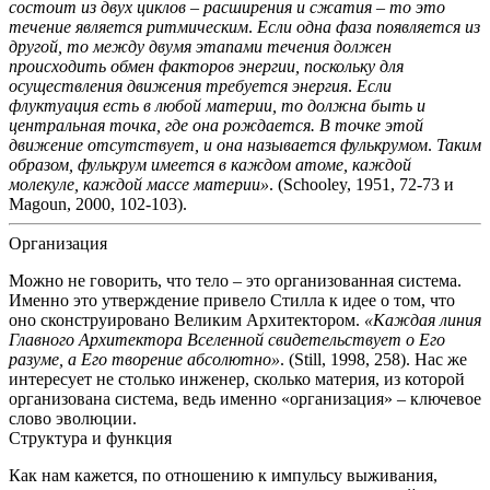
состоит из двух циклов – расширения и сжатия – то это
течение является ритмическим
.
Если одна фаза появляется из
другой, то между двумя этапами течения должен
происходить обмен факторов энергии, поскольку для
осуществления движения требуется энергия
.
Если
флуктуация есть в любой материи, то должна быть и
центральная точка, где она рождается. В точке этой
движение отсутствует, и она называется фулькрумом
.
Таким
образом, фулькрум имеется в каждом атоме, каждой
молекуле, каждой массе материи»
.
(Schooley, 1951, 72-73 и
Magoun, 2000, 102-103).
Организация
Можно не говорить, что тело – это организованная система.
Именно это утверждение привело Стилла к идее о том, что
оно сконструировано Великим Архитектором.
«Каждая линия
Главного Архитектора Вселенной свидетельствует о Его
разуме, а Его творение абсолютно»
. (Still, 1998, 258).
Нас же
интересует не столько инженер, сколько материя, из которой
организована система, ведь именно «организация» – ключевое
слово эволюции.
Структура и функция
Как нам кажется, по отношению к импульсу выживания,