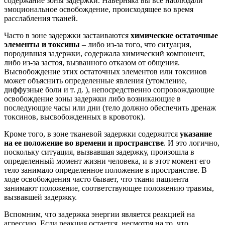
содержание зоны задержки.
Наверняка вы все наблюдали
эмоциональное освобождение, происходящее во время
расслабления тканей.
Часто в зоне задержки застаиваются
химические остаточные
элементы и токсины
– либо из-за того, что ситуация,
породившая задержки, содержала химический компонент,
либо из-за застоя, вызванного отказом от общения.
Высвобождение этих остаточных элементов или токсинов
может объяснить определенные явления (утомление,
диффузные боли и т. д. ), непосредственно сопровождающие
освобождение зоны задержки либо возникающие в
последующие часы или дни (тело должно обеспечить дренаж
токсинов, высвобожденных в кровоток).
Кроме того, в зоне тканевой задержки содержится
указание
на ее положение во времени и пространстве
.
И это логично,
поскольку ситуация, вызвавшая задержку, произошла в
определенный момент жизни человека, и в этот момент его
тело занимало определенное положение в пространстве.
В
ходе освобождения часто бывает, что ткани пациента
занимают положение, соответствующее положению травмы,
вызвавшей задержку.
Вспомним, что задержка энергии является реакцией на
агрессию.
Если реакция остается, несмотря на то, что