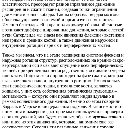
эластичности, преобразует разнонаправленное движение
расширения и сжатия тканей, создавая точки ограничения
движения и зоны свободы.
Таким образом, твердая мозговая
оболочка управляет системой и организует ее механику.
Именно благодаря ей в кранио-сакро-вертебральной системе
возникают дифференцированные движения, которые с легкой
руки Сатерленда мы знаем как движения флексии / экстензии
непарных и средних костей, а также движения наружной и
внутренней ротации парных и периферических костей.
Также мы знаем, что на этапе расширения системы флексия и
наружная ротация структур, расположенных на кранио-сакро-
вертебральной оси вызывает опущение всех периферических
тканей, прикрепленных непосредственно к основанию черепа
или к тазу. Подъем же их происходит на фазе сжатия, которая
вызывает экстензию и внутреннюю ротацию.
Но поскольку
эти периферические ткани, в том числе кости, являются
живыми, у них есть собственная ритмическая пульсация –
мотильность – которую они проявляют индивидуально в
рамках коллективного движения. Именно об этом говорили
Барраль и Мерсье в висцеральном подходе.
В зависимости от
внимания и намерения, которое мы используем для проверки
своих ощущений, мы будем главным образом
чувствовать
то
или иное из этих движений, которые, напомним еще раз,
сосуществуют.
Сегодня эти различные движения хорошо