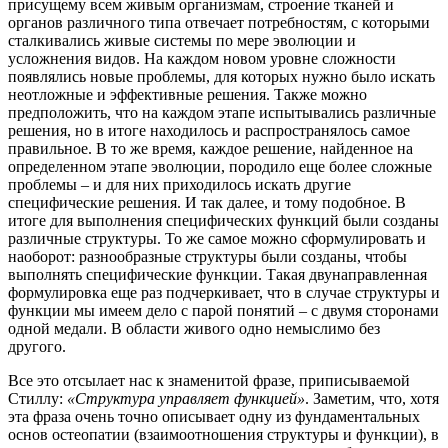
присущему всем живым организмам, строение тканей и
органов различного типа отвечает потребностям, с которыми
сталкивались живые системы по мере эволюции и
усложнения видов.
На каждом новом уровне сложности
появлялись новые проблемы, для которых нужно было искать
неотложные и эффективные решения.
Также можно
предположить, что на каждом этапе испытывались различные
решения, но в итоге находилось и распространялось самое
правильное.
В то же время, каждое решение, найденное на
определенном этапе эволюции, породило еще более сложные
проблемы – и для них приходилось искать другие
специфические решения. И так далее, и тому подобное. В
итоге для выполнения специфических функций были созданы
различные структуры.
То же самое можно сформулировать и
наоборот:
разнообразные структуры были созданы, чтобы
выполнять специфические функции.
Такая двунаправленная
формулировка еще раз подчеркивает, что в случае структуры и
функции мы имеем дело с парой понятий – с двумя сторонами
одной медали.
В области живого одно немыслимо без
другого.
Все это отсылает нас к знаменитой фразе, приписываемой
Стиллу:
«Структура управляет функцией»
.
Заметим, что, хотя
эта фраза очень точно описывает одну из фундаментальных
основ остеопатии (взаимоотношения структуры и функции), в