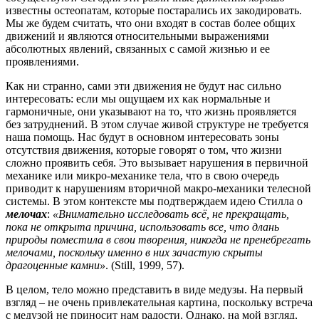
известны остеопатам, которые постарались их закодировать.
Мы же будем считать, что они входят в состав более общих
движений и являются относительными выражениями
абсолютных явлений, связанных с самой жизнью и ее
проявлениями.
Как ни странно, сами эти движения не будут нас сильно
интересовать:
если мы ощущаем их как нормальные и
гармоничные, они указывают на то, что жизнь проявляется
без затруднений.
В этом случае живой структуре не требуется
наша помощь.
Нас будут в основном интересовать зоны
отсутствия движения, которые говорят о том, что жизни
сложно проявить себя. Это вызывает нарушения в первичной
механике или микро-механике тела, что в свою очередь
приводит к нарушениям вторичной макро-механики телесной
системы.
В этом контексте мы подтверждаем идею Стилла о
мелочах
:
«Внимательно исследовать всё, не прекращать,
пока не открыта причина, использовать все, что длань
природы поместила в свои творения, никогда не пренебрегать
мелочами, поскольку именно в них зачастую скрыты
драгоценные камни»
.
(Still, 1999, 57).
В целом, тело можно представить в виде медузы.
На первый
взгляд – не очень привлекательная картина, поскольку встреча
с медузой не приносит нам радости.
Однако, на мой взгляд,