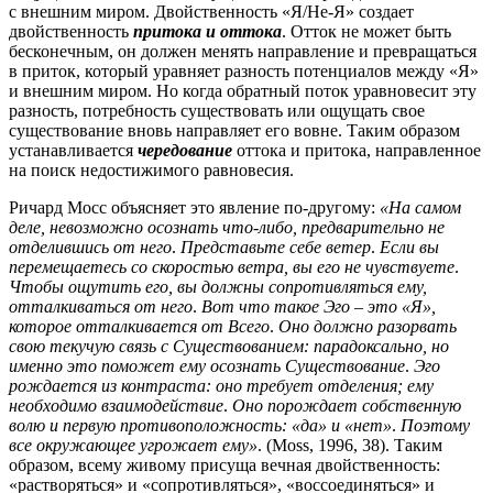
с внешним миром.
Двойственность «Я/Не-Я» создает
двойственность
притока и оттока
.
Отток не может быть
бесконечным, он должен менять направление и превращаться
в приток, который уравняет разность потенциалов между «Я»
и внешним миром.
Но когда обратный поток уравновесит эту
разность, потребность существовать или ощущать свое
существование вновь направляет его вовне.
Таким образом
устанавливается
чередование
оттока и притока, направленное
на поиск недостижимого равновесия.
Ричард Мосс объясняет это явление по-другому:
«На самом
деле, невозможно осознать что-либо, предварительно не
отделившись от него
.
Представьте себе ветер
.
Если вы
перемещаетесь со скоростью ветра, вы его не чувствуете
.
Чтобы ощутить его, вы должны сопротивляться ему,
отталкиваться от него
.
Вот что такое Эго – это «Я»,
которое отталкивается от Всего
.
Оно должно разорвать
свою текучую связь с Существованием: парадоксально, но
именно это поможет ему осознать Существование
.
Эго
рождается из контраста:
оно требует отделения; ему
необходимо взаимодействие
.
Оно порождает собственную
волю и первую противоположность:
«да» и «нет»
.
Поэтому
все окружающее угрожает ему»
. (Moss, 1996, 38).
Таким
образом, всему живому присуща вечная двойственность:
«растворяться» и «сопротивляться», «воссоединяться» и