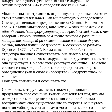
вокруг него существует некое внешнее окружение,
отличающееся от «Я» и определяемое как «Не-Я».
«Быть» – значит отделяться, индивидуализироваться.
За этим
стоит принцип
различия
.
Так мы приходим к определению
Спенсера – великого предшественника Стилла. Напомним
его:
«Шеллинг утверждал, что жизнь – это стремление к
обособлению
.
Эта формулировка, на первый взгляд, мало о чем
говорит
.
Нужно изучить ее в свете фактов о развитии и
контрасте, который разделяет низшие и высшие формы
жизни, чтобы понять ее ценность и особенно ее размах»
.
(Spencer, 1877, T. 1, 71).
Когда живая и обособленная
структура начинает существовать, она знает о том, что
существует независимо от окружения, а окружение знает, что
она существует.
Во всем этом участвует
сознание
.
Это слово
состоит из двух корней:
союза «со» («с»), означающего
объединение (как в словах «соседство», «содружество») и
«знание».
Обладать сознанием и осознавать это...
Сложность, которую мы испытываем при попытке
представить себе сознание тканей, объясняется тем, что мы
отождествляем концепцию сознания со способностью
воспринимать свое существование со стороны.
Мы путаем
понятия «обладать сознанием» и «осознавать свое сознание».