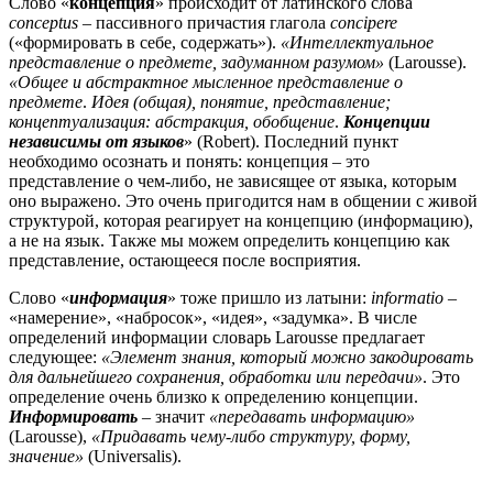
Слово «
концепция
» происходит от латинского слова
conceptus
– пассивного причастия глагола
concipere
(«формировать в себе, содержать»).
«Интеллектуальное
представление о предмете, задуманном разумом»
(Larousse).
«Общее и абстрактное мысленное представление о
предмете
.
Идея (общая), понятие, представление;
концептуализация:
абстракция, обобщение
.
Концепции
независимы от языков
» (Robert).
Последний пункт
необходимо осознать и понять:
концепция – это
представление о чем-либо, не зависящее от языка, которым
оно выражено.
Это очень пригодится нам в общении с живой
структурой, которая реагирует на концепцию (информацию),
а не на язык.
Также мы можем определить концепцию как
представление, остающееся после восприятия.
Слово «
информация
» тоже пришло из латыни:
informatio
–
«намерение», «набросок», «идея», «задумка».
В числе
определений информации словарь Larousse предлагает
следующее:
«Элемент знания, который можно закодировать
для дальнейшего сохранения, обработки или передачи»
.
Это
определение очень близко к определению концепции.
Информировать
– значит
«передавать информацию»
(Larousse),
«Придавать чему-либо структуру, форму,
значение»
(Universalis).