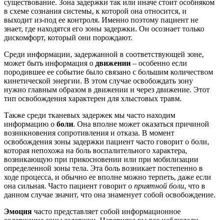
существование.
Зона задержки так или иначе стоит особняком
в схеме сознания системы, к которой она относится, и
выходит из-под ее контроля.
Именно поэтому пациент не
знает, где находятся его зоны задержки.
Он осознает только
дискомфорт, который они порождают.
Среди информации, задержанной в соответствующей зоне,
может быть информация о
движении
– особенно если
породившее ее событие было связано с большим количеством
кинетической энергии.
В этом случае освобождать зону
нужно главным образом в движении и через движение.
Этот
тип освобождения характерен для хлыстовых травм.
Также среди тканевых задержек мы часто находим
информацию о
боли
.
Она вполне может оказаться причиной
возникновения сопротивления и отказа.
В момент
освобождения зоны задержки пациент часто говорит о боли,
которая непохожа на боль воспалительного характера,
возникающую при прикосновении или при мобилизации
определенной зоны тела.
Эта боль возникает постепенно в
ходе процесса, и обычно ее вполне можно терпеть, даже если
она сильная.
Часто пациент говорит о
приятной боли
, что в
данном случае значит, что она знаменует собой освобождение.
Эмоция
часто представляет собой информационное