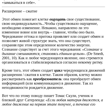
«замыкаться в себе».
Расширение – сжатие
Этот обмен помогает клетке
ощущать
свое существование,
свою индивидуальность...Чтобы существовало ощущение,
необходимо изменение.
Неважно, направлено ли это
изменение вовне или внутрь – главное, чтобы оно было.
Чередование оттока и притока проявляет или создает обмен и
позволяет живой структуре знать, что она существует,
сохраняя при этом определенное количество энергии.
Сознание существует за счет этого чередования:
«Сознание и
дыхание смешиваются,
становясь единым целым»
. (De Smedt,
2001, 10).
Как и любое чередующееся явление, оно стремится
организоваться и стабилизироваться согласно некоему ритму.
Кроме того, этот обмен создает
цикл
чередующихся движений
расширения / сжатия в клетке.
Таким образом, клетку можно
рассматривать как
преобразователь
:
она преобразует обмен
информацией (или коммуникацию) в движение.
Так из
неподвижности рождается движение.
Вот что по этому поводу пишет Томас Скули, ученик и
близкий друг Сатерленда:
«Если любая материя движется, а
любое движение на первом этапе текучее, а течение его