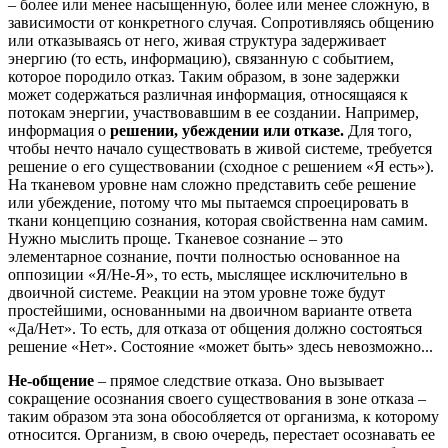
– более или менее насыщенную, более или менее сложную, в
зависимости от конкретного случая.
Сопротивляясь общению
или отказываясь от него, живая структура задерживает
энергию (то есть, информацию), связанную с событием,
которое породило отказ.
Таким образом, в зоне задержки
может содержаться различная информация, относящаяся к
потокам энергии, участвовавшим в ее создании. Например,
информация о
решении, убеждении или отказе.
Для того,
чтобы нечто начало существовать в живой системе, требуется
решение о его существовании (сходное с решением «Я есть»).
На тканевом уровне нам сложно представить себе решение
или убеждение, потому что мы пытаемся спроецировать в
ткани концепцию сознания, которая свойственна нам самим.
Нужно мыслить проще.
Тканевое сознание – это
элементарное сознание, почти полностью основанное на
оппозиции «Я/Не-Я», то есть, мыслящее исключительно в
двоичной системе.
Реакции на этом уровне тоже будут
простейшими, основанными на двоичном варианте ответа
«Да/Нет».
То есть, для отказа от общения должно состояться
решение «Нет».
Состояние «может быть» здесь невозможно...
Не-общение
– прямое следствие отказа.
Оно вызывает
сокращение осознания своего существования в зоне отказа –
таким образом эта зона обособляется от организма, к которому
относится.
Организм, в свою очередь, перестает осознавать ее