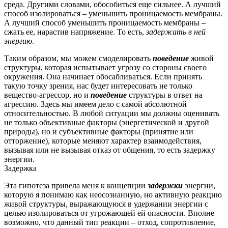
среда. Другими словами, обособиться еще сильнее.
А лучший
способ изолироваться – уменьшить проницаемость мембраны.
А лучший способ уменьшить проницаемость мембраны –
сжать ее, нарастив напряжение.
То есть,
задержать в ней
энергию
.
Таким образом, мы можем смоделировать
поведение
живой
структуры, которая испытывает угрозу со стороны своего
окружения.
Она начинает обосабливаться.
Если принять
такую точку зрения, нас будет интересовать не только
вещество-агрессор, но и
поведение
структуры в ответ на
агрессию.
Здесь мы имеем дело с самой абсолютной
относительностью.
В любой ситуации мы должны оценивать
не только объективные факторы (энергетической и другой
природы), но и субъективные факторы (принятие или
отторжение), которые меняют характер взаимодействия,
вызывая или не вызывая отказ от общения, то есть задержку
энергии.
Задержка
Эта гипотеза привела меня к концепции
задержки
энергии,
которую я понимаю как неосознанную, но активную реакцию
живой структуры, выражающуюся в удержании энергии с
целью изолироваться от угрожающей ей опасности.
Вполне
возможно, что данный тип реакции – отход, сопротивление,