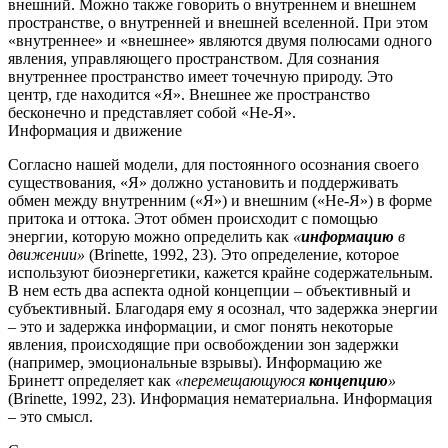
внешний.
Можно также говорить о внутреннем и внешнем
пространстве, о внутренней и внешней вселенной. При этом
«внутреннее» и «внешнее» являются двумя полюсами одного
явления, управляющего пространством.
Для сознания
внутреннее пространство имеет точечную природу.
Это
центр, где находится «Я»
.
Внешнее же пространство
бесконечно и представляет собой «Не-Я».
Информация и движение
Согласно нашей модели, для постоянного осознания своего
существования, «Я» должно установить и поддерживать
обмен между внутренним («Я») и внешним («Не-Я») в форме
притока и оттока.
Этот обмен происходит с помощью
энергии, которую можно определить как
«
информацию
в
движении»
(Brinette, 1992, 23).
Это определение, которое
используют биоэнергетики, кажется крайне содержательным.
В нем есть два аспекта одной концепции – объективный и
субъективный.
Благодаря ему я осознал, что задержка энергии
– это и задержка информации, и смог понять некоторые
явления, происходящие при освобождении зон задержки
(например, эмоциональные взрывы).
Информацию же
Бринетт определяет как
«перемещающуюся
концепцию
»
(Brinette, 1992, 23).
Информация нематериальна. Информация
– это смысл.