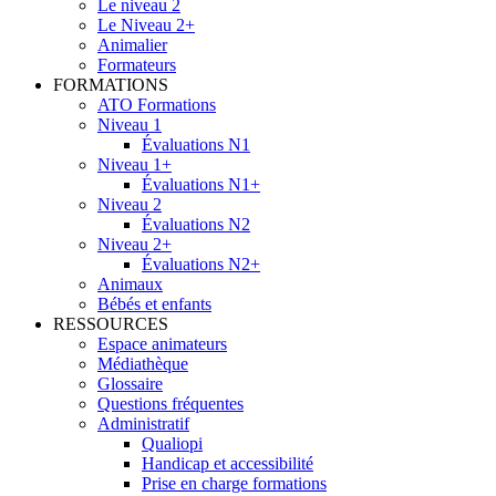
Le niveau 2
Le Niveau 2+
Animalier
Formateurs
FORMATIONS
ATO Formations
Niveau 1
Évaluations N1
Niveau 1+
Évaluations N1+
Niveau 2
Évaluations N2
Niveau 2+
Évaluations N2+
Animaux
Bébés et enfants
RESSOURCES
Espace animateurs
Médiathèque
Glossaire
Questions fréquentes
Administratif
Qualiopi
Handicap et accessibilité
Prise en charge formations