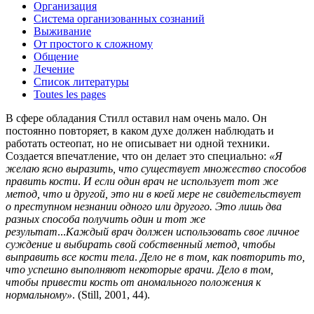
Организация
Система организованных сознаний
Выживание
От простого к сложному
Общение
Лечение
Список литературы
Toutes les pages
В сфере обладания Стилл оставил нам очень мало.
Он
постоянно повторяет, в каком духе должен наблюдать и
работать остеопат, но не описывает ни одной техники.
Создается впечатление, что он делает это специально:
«Я
желаю ясно выразить, что существует множество способов
править кости
.
И если один врач не использует тот же
метод, что и другой, это ни в коей мере не свидетельствует
о преступном незнании одного или другого. Это лишь два
разных способа получить один и тот же
результат
...
Каждый врач должен использовать свое личное
суждение и выбирать свой собственный метод, чтобы
выправить все кости тела
.
Дело не в том, как повторить то,
что успешно выполняют некоторые врачи. Дело в том,
чтобы привести кость от аномального положения к
нормальному»
. (Still, 2001, 44).