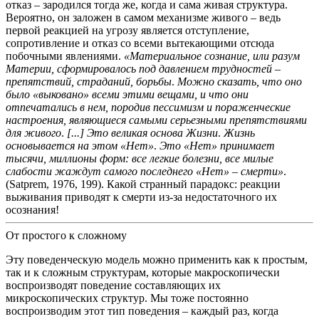
отказ – зародился тогда же, когда и сама живая структура.
Вероятно, он заложен в самом механизме живого – ведь
первой реакцией на угрозу является отступление,
сопротивление и отказ со всеми вытекающими отсюда
побочными явлениями.
«Материальное сознание, или разум
Материи, сформировалось под давлением трудностей –
препятствий, страданий, борьбы
.
Можно сказать, что оно
было «выковано» всеми этими вещами, и что они
отпечатались в нем, породив пессимизм и пораженческие
настроения, являющиеся самыми серьезными препятствиями
для живого
.
[...] Это великая основа Жизни
.
Жизнь
основывается на этом «Нет»
.
Это «Нет» принимает
тысячи, миллионы форм: все легкие болезни, все милые
слабости жаждут самого последнего «Нет» – смерти»
.
(Satprem, 1976, 199).
Какой странный парадокс:
реакции
выживания приводят к смерти из-за недостаточного их
осознания!
От простого к сложному
Эту поведенческую модель можно применить как к простым,
так и к сложным структурам, которые макроскопически
воспроизводят поведение составляющих их
микроскопических структур.
Мы тоже постоянно
воспроизводим этот тип поведения – каждый раз, когда