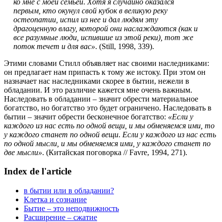
ко мне с моей семьей
.
Хотя я случайно оказался
первым, кто окунул свой кубок в великую реку
остеопатии, испил из нее и дал людям эту
драгоценную влагу, которой они наслаждаются
(
как и
все разумные люди, испившие из этой реки
)
, тот же
поток течет и для вас»
. (Still, 1998, 339).
Этими словами Стилл объявляет нас своими наследниками:
он предлагает нам припасть к тому же истоку.
При этом он
назначает нас наследниками скорее в бытии, нежели в
обладании.
И это различие кажется мне очень важным.
Наследовать в обладании – значит обрести материальное
богатство, но богатство это будет ограничено.
Наследовать в
бытии – значит обрести бесконечное богатство:
«Если у
каждого из нас есть по одной вещи, и мы обменяемся ими, то
у каждого станет по одной вещи
.
Если у каждого из нас есть
по одной мысли, и мы обменяемся ими, у каждого станет по
две мысли»
.
(Китайская поговорка // Favre, 1994, 271).
Index de l'article
в бытии или в обладании?
Клетка и сознание
Бытие – это неподвижность
Расширение – сжатие