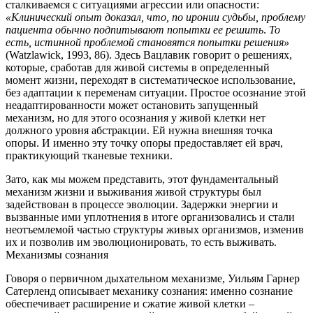
сталкиваемся с ситуациями агрессии или опасности:
«Клинический опыт доказал, что, по иронии судьбы, проблему
пациента обычно подпитывают попытки ее решить
.
То
есть, истинной проблемой становятся попытки решения»
(Watzlawick, 1993, 86).
Здесь Вацлавик говорит о решениях,
которые, сработав для живой системы в определенный
момент жизни, переходят в систематическое использование,
без адаптации к переменам ситуации.
Простое осознание этой
неадаптированности может остановить запущенный
механизм, но для этого осознания у живой клетки нет
должного уровня абстракции.
Ей нужна внешняя точка
опоры.
И именно эту точку опоры предоставляет ей врач,
практикующий тканевые техники.
Зато, как мы можем представить, этот фундаментальный
механизм жизни и выживания живой структуры был
задействован в процессе эволюции.
Задержки энергии и
вызванные ими уплотнения в итоге организовались и стали
неотъемлемой частью структуры живых организмов, изменив
их и позволив им эволюционировать, то есть выживать.
Механизмы сознания
Говоря о первичном дыхательном механизме, Уильям Гарнер
Сатерленд описывает механику сознания:
именно сознание
обеспечивает расширение и сжатие живой клетки –