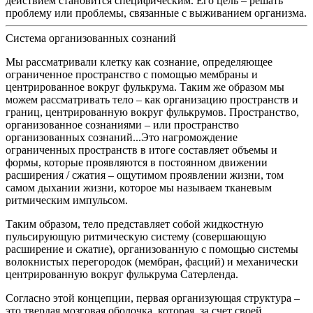
действием становится специфическим. Его цель – решать
проблему или проблемы, связанные с выживанием организма.
Система организованных сознаний
Мы рассматривали клетку как сознание, определяющее
ограниченное пространство с помощью мембраны и
центрированное вокруг фулькрума. Таким же образом мы
можем рассматривать тело – как организацию пространств и
границ, центрированную вокруг фулькрумов.
Пространство,
организованное сознаниями – или пространство
организованных сознаний...Это нагромождение
ограниченных пространств в итоге составляет объемы и
формы, которые проявляются в постоянном движении
расширения / сжатия – ощутимом проявлении жизни, том
самом дыхании жизни, которое мы называем тканевым
ритмическим импульсом.
Таким образом, тело представляет собой жидкостную
пульсирующую ритмическую систему (совершающую
расширение и сжатие), организованную с помощью системы
волокнистых перегородок (мембран, фасций) и механически
центрированную вокруг фулькрума Сатерленда.
Cогласно этой концепции, первая организующая структура –
это твердая мозговая оболочка, которая, за счет своей