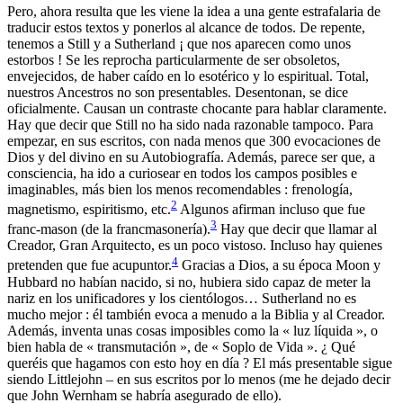
Pero, ahora resulta que les viene la idea a una gente estrafalaria de
traducir estos textos y ponerlos al alcance de todos. De repente,
tenemos a Still y a Sutherland ¡ que nos aparecen como unos
estorbos ! Se les reprocha particularmente de ser obsoletos,
envejecidos, de haber caído en lo esotérico y lo espiritual. Total,
nuestros Ancestros no son presentables. Desentonan, se dice
oficialmente. Causan un contraste chocante para hablar claramente.
Hay que decir que Still no ha sido nada razonable tampoco. Para
empezar, en sus escritos, con nada menos que 300 evocaciones de
Dios y del divino en su Autobiografía. Además, parece ser que, a
consciencia, ha ido a curiosear en todos los campos posibles e
imaginables, más bien los menos recomendables : frenología,
2
magnetismo, espiritismo, etc.
Algunos afirman incluso que fue
3
franc-mason (de la francmasonería).
Hay que decir que llamar al
Creador, Gran Arquitecto, es un poco vistoso. Incluso hay quienes
4
pretenden que fue acupuntor.
Gracias a Dios, a su época Moon y
Hubbard no habían nacido, si no, hubiera sido capaz de meter la
nariz en los unificadores y los cientólogos… Sutherland no es
mucho mejor : él también evoca a menudo a la Biblia y al Creador.
Además, inventa unas cosas imposibles como la « luz líquida », o
bien habla de « transmutación », de « Soplo de Vida ». ¿ Qué
queréis que hagamos con esto hoy en día ? El más presentable sigue
siendo Littlejohn – en sus escritos por lo menos (me he dejado decir
que John Wernham se habría asegurado de ello).