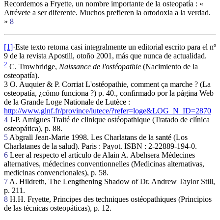
Recordemos a Fryette, un nombre importante de la osteopatía : «
Atrévete a ser diferente. Muchos prefieren la ortodoxia a la verdad.
»
8
[1]
·Este texto retoma casi integralmente un editorial escrito para el nº
9 de la revista Apostill, otoño 2001, más que nunca de actualidad.
2
C. Trowbridge,
Naissance de l'ostéopathie
(Nacimiento de la
osteopatía).
3 O. Auquier & P. Corriat L'ostéopathie, comment ça marche ? (La
osteopatía, ¿cómo funciona ?) p. 40., confirmado por la página Web
de la Grande Loge Nationale de Lutèce :
http://www.glnf.fr/province/lutece/?refer=loge&LOG_N_ID=2870
4
J-P. Amigues Traité de clinique ostéopathique (Tratado de clínica
osteopática), p. 88.
5
Abgrall Jean-Marie 1998. Les Charlatans de la santé (Los
Charlatanes de la salud). Paris : Payot. ISBN : 2-22889-194-0.
6
Leer al respecto el artículo de Alain A. Abehsera Médecines
alternatives, médecines conventionnelles (Medicinas alternativas,
medicinas convencionales), p. 58.
7
A. Hildreth, The Lengthening Shadow of Dr. Andrew Taylor Still,
p. 211.
8
H.H. Fryette, Principes des techniques ostéopathiques (Principios
de las técnicas osteopáticas), p. 12.