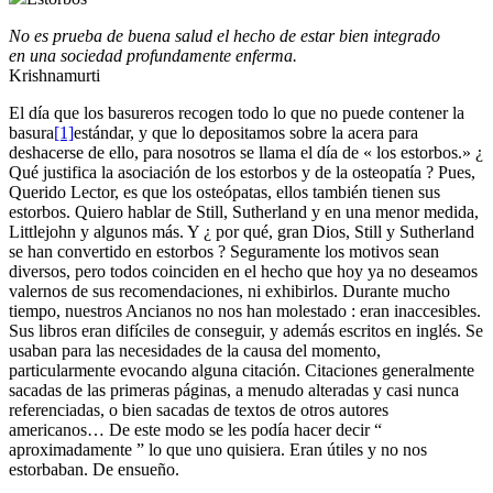
No es prueba de buena salud el hecho de estar bien integrado
en una sociedad profundamente enferma.
Krishnamurti
El día que los basureros recogen todo lo que no puede contener la
basura
[1]
estándar, y que lo depositamos sobre la acera para
deshacerse de ello, para nosotros se llama el día de « los estorbos.» ¿
Qué justifica la asociación de los estorbos y de la osteopatía ? Pues,
Querido Lector, es que los osteópatas, ellos también tienen sus
estorbos. Quiero hablar de Still, Sutherland y en una menor medida,
Littlejohn y algunos más. Y ¿ por qué, gran Dios, Still y Sutherland
se han convertido en estorbos ? Seguramente los motivos sean
diversos, pero todos coinciden en el hecho que hoy ya no deseamos
valernos de sus recomendaciones, ni exhibirlos. Durante mucho
tiempo, nuestros Ancianos no nos han molestado : eran inaccesibles.
Sus libros eran difíciles de conseguir, y además escritos en inglés. Se
usaban para las necesidades de la causa del momento,
particularmente evocando alguna citación. Citaciones generalmente
sacadas de las primeras páginas, a menudo alteradas y casi nunca
referenciadas, o bien sacadas de textos de otros autores
americanos… De este modo se les podía hacer decir “
aproximadamente ” lo que uno quisiera. Eran útiles y no nos
estorbaban. De ensueño.