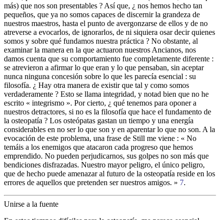
más) que nos son presentables ? Así que, ¿ nos hemos hecho tan
pequeños, que ya no somos capaces de discernir la grandeza de
nuestros maestros, hasta el punto de avergonzarse de ellos y de no
atreverse a evocarlos, de ignorarlos, de ni siquiera osar decir quienes
somos y sobre qué fundamos nuestra práctica ? No obstante, al
examinar la manera en la que actuaron nuestros Ancianos, nos
damos cuenta que su comportamiento fue completamente diferente :
se atrevieron a afirmar lo que eran y lo que pensaban, sin aceptar
nunca ninguna concesión sobre lo que les parecía esencial : su
filosofía. ¿ Hay otra manera de existir que tal y como somos
verdaderamente ? Esto se llama integridad, y notad bien que no he
escrito « integrismo ». Por cierto, ¿ qué tenemos para oponer a
nuestros detractores, si no es la filosofía que hace el fundamento de
la osteopatía ? Los osteópatas gastan un tiempo y una energía
considerables en no ser lo que son y en aparentar lo que no son. A la
evocación de este problema, una frase de Still me viene : « No
temáis a los enemigos que atacaron cada progreso que hemos
emprendido. No pueden perjudicarnos, sus golpes no son más que
bendiciones disfrazadas. Nuestro mayor peligro, el único peligro,
que de hecho puede amenazar al futuro de la osteopatía reside en los
errores de aquellos que pretenden ser nuestros amigos. »
7
.
Unirse a la fuente