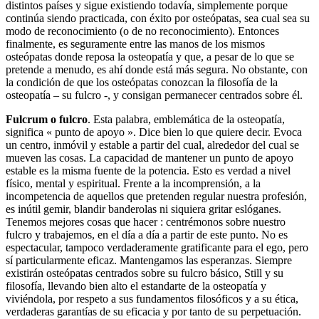
distintos países y sigue existiendo todavía, simplemente porque
continúa siendo practicada, con éxito por osteópatas, sea cual sea su
modo de reconocimiento (o de no reconocimiento). Entonces
finalmente, es seguramente entre las manos de los mismos
osteópatas donde reposa la osteopatía y que, a pesar de lo que se
pretende a menudo, es ahí donde está más segura. No obstante, con
la condición de que los osteópatas conozcan la filosofía de la
osteopatía – su fulcro -, y consigan permanecer centrados sobre él.
Fulcrum o fulcro
. Esta palabra, emblemática de la osteopatía,
significa « punto de apoyo ». Dice bien lo que quiere decir. Evoca
un centro, inmóvil y estable a partir del cual, alrededor del cual se
mueven las cosas. La capacidad de mantener un punto de apoyo
estable es la misma fuente de la potencia. Esto es verdad a nivel
físico, mental y espiritual. Frente a la incomprensión, a la
incompetencia de aquellos que pretenden regular nuestra profesión,
es inútil gemir, blandir banderolas ni siquiera gritar eslóganes.
Tenemos mejores cosas que hacer : centrémonos sobre nuestro
fulcro y trabajemos, en el día a día a partir de este punto. No es
espectacular, tampoco verdaderamente gratificante para el ego, pero
sí particularmente eficaz. Mantengamos las esperanzas. Siempre
existirán osteópatas centrados sobre su fulcro básico, Still y su
filosofía, llevando bien alto el estandarte de la osteopatía y
viviéndola, por respeto a sus fundamentos filosóficos y a su ética,
verdaderas garantías de su eficacia y por tanto de su perpetuación.