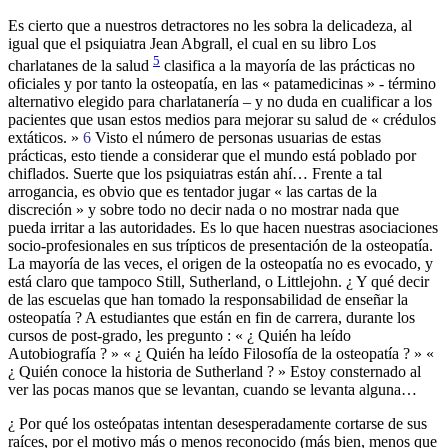
Es cierto que a nuestros detractores no les sobra la delicadeza, al
igual que el psiquiatra Jean Abgrall, el cual en su libro Los
5
charlatanes de la salud
clasifica a la mayoría de las prácticas no
oficiales y por tanto la osteopatía, en las « patamedicinas » - término
alternativo elegido para charlatanería – y no duda en cualificar a los
pacientes que usan estos medios para mejorar su salud de « crédulos
extáticos. »
6
Visto el número de personas usuarias de estas
prácticas, esto tiende a considerar que el mundo está poblado por
chiflados. Suerte que los psiquiatras están ahí… Frente a tal
arrogancia, es obvio que es tentador jugar « las cartas de la
discreción » y sobre todo no decir nada o no mostrar nada que
pueda irritar a las autoridades. Es lo que hacen nuestras asociaciones
socio-profesionales en sus trípticos de presentación de la osteopatía.
La mayoría de las veces, el origen de la osteopatía no es evocado, y
está claro que tampoco Still, Sutherland, o Littlejohn. ¿ Y qué decir
de las escuelas que han tomado la responsabilidad de enseñar la
osteopatía ? A estudiantes que están en fin de carrera, durante los
cursos de post-grado, les pregunto : « ¿ Quién ha leído
Autobiografía ? » « ¿ Quién ha leído Filosofía de la osteopatía ? » «
¿ Quién conoce la historia de Sutherland ? » Estoy consternado al
ver las pocas manos que se levantan, cuando se levanta alguna…
¿ Por qué los osteópatas intentan desesperadamente cortarse de sus
raíces, por el motivo más o menos reconocido (más bien, menos que