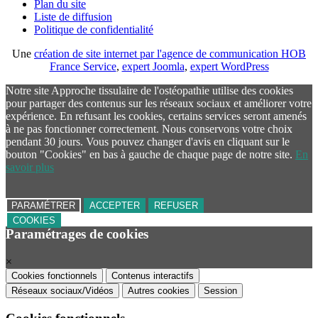
Plan du site
Liste de diffusion
Politique de confidentialité
Une
création de site internet par l'agence de communication HOB
France Service
,
expert Joomla
,
expert WordPress
Notre site Approche tissulaire de l'ostéopathie utilise des cookies
pour partager des contenus sur les réseaux sociaux et améliorer votre
expérience. En refusant les cookies, certains services seront amenés
à ne pas fonctionner correctement. Nous conservons votre choix
pendant 30 jours. Vous pouvez changer d'avis en cliquant sur le
bouton "Cookies" en bas à gauche de chaque page de notre site.
En
savoir plus
PARAMÉTRER
ACCEPTER
REFUSER
COOKIES
Paramétrages de cookies
×
Cookies fonctionnels
Contenus interactifs
Réseaux sociaux/Vidéos
Autres cookies
Session