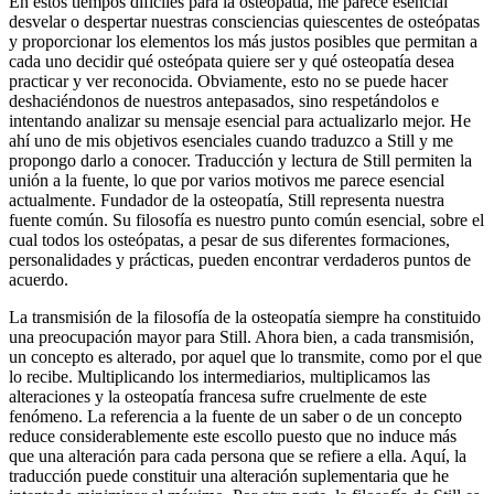
En estos tiempos difíciles para la osteopatía, me parece esencial
desvelar o despertar nuestras consciencias quiescentes de osteópatas
y proporcionar los elementos los más justos posibles que permitan a
cada uno decidir qué osteópata quiere ser y qué osteopatía desea
practicar y ver reconocida. Obviamente, esto no se puede hacer
deshaciéndonos de nuestros antepasados, sino respetándolos e
intentando analizar su mensaje esencial para actualizarlo mejor. He
ahí uno de mis objetivos esenciales cuando traduzco a Still y me
propongo darlo a conocer. Traducción y lectura de Still permiten la
unión a la fuente, lo que por varios motivos me parece esencial
actualmente. Fundador de la osteopatía, Still representa nuestra
fuente común. Su filosofía es nuestro punto común esencial, sobre el
cual todos los osteópatas, a pesar de sus diferentes formaciones,
personalidades y prácticas, pueden encontrar verdaderos puntos de
acuerdo.
La transmisión de la filosofía de la osteopatía siempre ha constituido
una preocupación mayor para Still. Ahora bien, a cada transmisión,
un concepto es alterado, por aquel que lo transmite, como por el que
lo recibe. Multiplicando los intermediarios, multiplicamos las
alteraciones y la osteopatía francesa sufre cruelmente de este
fenómeno. La referencia a la fuente de un saber o de un concepto
reduce considerablemente este escollo puesto que no induce más
que una alteración para cada persona que se refiere a ella. Aquí, la
traducción puede constituir una alteración suplementaria que he