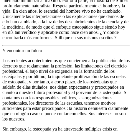
intentado minimizar al máximo. Por otra parte, la filosofía de Still es
profundamente naturalista. Respeta particularmente el hombre y la
vida. En cien años, lo esencial del hombre vivo no ha cambiado.
Únicamente las interpretaciones o las explicaciones que damos de
ello han cambiado, a la luz de los descubrimientos de la ciencia y de
la medicina, de modo que el enfoque osteopático sigue siendo hoy
en día tan verídico y aplicable como hace cien años. ¿ Y donde
encontrarla más conforme a Still que en sus mismos escritos ?
Y encontrar un fulcro
Los recientes acontecimientos que conciernen a la publicación de los
decretos que reglamentan la profesión, las limitaciones del ejercicio
profesional, el bajo nivel de exigencia en la formación de los
osteópatas y por último, la inquietante proliferación de las escuelas
de osteopatía, y por tanto, a corto plazo, de los osteópatas que
saldrán de ellas titulados, nos dejan expectantes y preocupados en
cuanto a nuestro futuro profesional y al porvenir de la osteopatía. Si
contamos con los responsables políticos, las organizaciones
profesionales, los directores de las escuelas, tenemos motivos
suficientes para estar preocupados : la historia demuestra claramente
que en ningún caso se puede contar con ellos. Sus intereses no son
los nuestros.
Sin embargo, la osteopatía ya ha atravesado múltiples crisis en