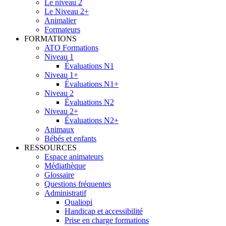
Le niveau 2
Le Niveau 2+
Animalier
Formateurs
FORMATIONS
ATO Formations
Niveau 1
Évaluations N1
Niveau 1+
Évaluations N1+
Niveau 2
Évaluations N2
Niveau 2+
Évaluations N2+
Animaux
Bébés et enfants
RESSOURCES
Espace animateurs
Médiathèque
Glossaire
Questions fréquentes
Administratif
Qualiopi
Handicap et accessibilité
Prise en charge formations