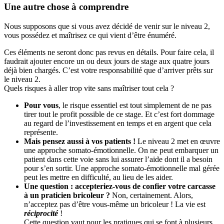
Une autre chose à comprendre
Nous supposons que si vous avez décidé de venir sur le niveau 2,
vous possédez et maîtrisez ce qui vient d’être énuméré.
Ces éléments ne seront donc pas revus en détails. Pour faire cela, il
faudrait ajouter encore un ou deux jours de stage aux quatre jours
déjà bien chargés. C’est votre responsabilité que d’arriver prêts sur
le niveau 2.
Quels risques à aller trop vite sans maîtriser tout cela ?
Pour vous
, le risque essentiel est tout simplement de ne pas
tirer tout le profit possible de ce stage. Et c’est fort dommage
au regard de l’investissement en temps et en argent que cela
représente.
Mais pensez aussi à vos patients !
Le niveau 2 met en œuvre
une approche somato-émotionnelle. On ne peut embarquer un
patient dans cette voie sans lui assurer l’aide dont il a besoin
pour s’en sortir. Une approche somato-émotionnelle mal gérée
peut les mettre en difficulté, au lieu de les aider.
Une question : accepteriez-vous de confier votre carcasse
à un praticien bricoleur ?
Non, certainement. Alors,
n’acceptez pas d’être vous-même un bricoleur ! La vie est
réciprocité
!
Cette question vaut pour les pratiques qui se font à plusieurs.