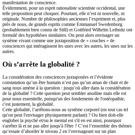
manifestation de conscience.
Évidemment, pour un esprit rationaliste scientiste occidental, une
telle proposition peut choquer. Pourtant, elle n’est ni nouvelle, ni
originale. Nombre de philosophies anciennes l’expriment et, plus
près de nous, de grands esprits comme Emmanuel Swedenborg
(probablement bien connu de Still) et Gottfried Wilhelm Leibnitz ont
formulé des hypothèses similaires. On peut alors envisager un
système vivant comme une juxtaposition de « couches » de
consciences qui intéragissent les unes avec les autres, les unes sur les
autres.
Où s’arrête la globalité ?
La considération des consciences juxtaposées et l’évidente
constatation qu’un être humain n’est pas qu’un amas de chair et de
sang nous amène à la question : jusqu’où aller dans la considération
de la globalité ? Cette question peut sembler anodine mais elle est
pour nous essentielle, puisqu'un des fondements de l'ostéopathie,
c'est justement, la globalité.
Cette globalité, l’arrêtons-nous au système corporel (en tout cas tel
qu'on peut l'envisager physiquement parlant) ? Ou bien doit-elle
englober la psyché et/ou le mental est s'il en est ainsi, pourquoi
s'arrêter là et ne pas aller jusqu'à l'être ? C’est l’ensemble des thèmes
qu’essaie d’aborder le niveau 2 en l’envisageant sur un plan