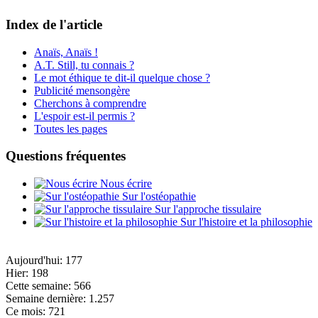
Index de l'article
Anaïs, Anaïs !
A.T. Still, tu connais ?
Le mot éthique te dit-il quelque chose ?
Publicité mensongère
Cherchons à comprendre
L'espoir est-il permis ?
Toutes les pages
Questions fréquentes
Nous écrire
Sur l'ostéopathie
Sur l'approche tissulaire
Sur l'histoire et la philosophie
Aujourd'hui:
177
Hier:
198
Cette semaine:
566
Semaine dernière:
1.257
Ce mois:
721