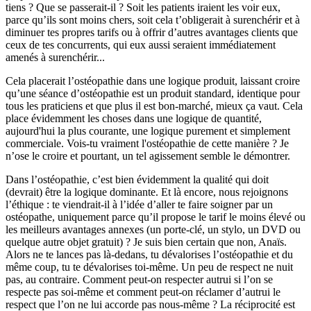
tiens ? Que se passerait-il ? Soit les patients iraient les voir eux,
parce qu’ils sont moins chers, soit cela t’obligerait à surenchérir et à
diminuer tes propres tarifs ou à offrir d’autres avantages clients que
ceux de tes concurrents, qui eux aussi seraient immédiatement
amenés à surenchérir...
Cela placerait l’ostéopathie dans une logique produit, laissant croire
qu’une séance d’ostéopathie est un produit standard, identique pour
tous les praticiens et que plus il est bon-marché, mieux ça vaut. Cela
place évidemment les choses dans une logique de quantité,
aujourd'hui la plus courante, une logique purement et simplement
commerciale. Vois-tu vraiment l'ostéopathie de cette manière ? Je
n’ose le croire et pourtant, un tel agissement semble le démontrer.
Dans l’ostéopathie, c’est bien évidemment la qualité qui doit
(devrait) être la logique dominante. Et là encore, nous rejoignons
l’éthique : te viendrait-il à l’idée d’aller te faire soigner par un
ostéopathe, uniquement parce qu’il propose le tarif le moins élevé ou
les meilleurs avantages annexes (un porte-clé, un stylo, un DVD ou
quelque autre objet gratuit) ? Je suis bien certain que non, Anaïs.
Alors ne te lances pas là-dedans, tu dévalorises l’ostéopathie et du
même coup, tu te dévalorises toi-même. Un peu de respect ne nuit
pas, au contraire. Comment peut-on respecter autrui si l’on se
respecte pas soi-même et comment peut-on réclamer d’autrui le
respect que l’on ne lui accorde pas nous-même ? La réciprocité est