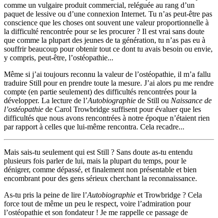
comme un vulgaire produit commercial, reléguée au rang d’un
paquet de lessive ou d’une connexion Internet. Tu n’as peut-être pas
conscience que les choses ont souvent une valeur proportionnelle à
la difficulté rencontrée pour se les procurer ? Il est vrai sans doute
que comme la plupart des jeunes de ta génération, tu n’as pas eu à
souffrir beaucoup pour obtenir tout ce dont tu avais besoin ou envie,
y compris, peut-être, l’ostéopathie...
Même si j’ai toujours reconnu la valeur de l’ostéopathie, il m’a fallu
traduire Still pour en prendre toute la mesure. J’ai alors pu me rendre
compte (en partie seulement) des difficultés rencontrées pour la
développer. La lecture de l’
Autobiographie
de Still ou
Naissance de
l’ostéopathie
de Carol Trowbridge suffisent pour évaluer que les
difficultés que nous avons rencontrées à notre époque n’étaient rien
par rapport à celles que lui-même rencontra. Cela recadre...
Mais sais-tu seulement qui est Still ? Sans doute as-tu entendu
plusieurs fois parler de lui, mais la plupart du temps, pour le
dénigrer, comme dépassé, et finalement non présentable et bien
encombrant pour des gens sérieux cherchant la reconnaissance.
As-tu pris la peine de lire l’
Autobiographie
et Trowbridge ? Cela
force tout de même un peu le respect, voire l’admiration pour
l’ostéopathie et son fondateur ! Je me rappelle ce passage de