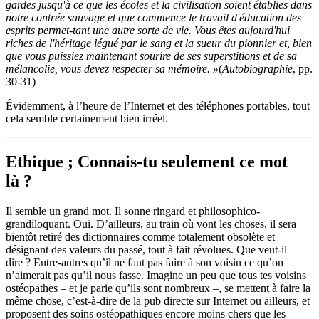
gardes jusqu'à ce que les écoles et la civilisation soient établies dans
notre contrée sauvage et que commence le travail d'éducation des
esprits permet-tant une autre sorte de vie. Vous êtes aujourd'hui
riches de l'héritage légué par le sang et la sueur du pionnier et, bien
que vous puissiez maintenant sourire de ses superstitions et de sa
mélancolie, vous devez respecter sa mémoire. »
(
Autobiographie
, pp.
30-31)
Évidemment, à l’heure de l’Internet et des téléphones portables, tout
cela semble certainement bien irréel.
Ethique ; Connais-tu seulement ce mot
là ?
Il semble un grand mot. Il sonne ringard et philosophico-
grandiloquant. Oui. D’ailleurs, au train où vont les choses, il sera
bientôt retiré des dictionnaires comme totalement obsolète et
désignant des valeurs du passé, tout à fait révolues. Que veut-il
dire ? Entre-autres qu’il ne faut pas faire à son voisin ce qu’on
n’aimerait pas qu’il nous fasse. Imagine un peu que tous tes voisins
ostéopathes – et je parie qu’ils sont nombreux –, se mettent à faire la
même chose, c’est-à-dire de la pub directe sur Internet ou ailleurs, et
proposent des soins ostéopathiques encore moins chers que les