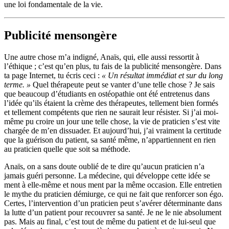
une loi fondamentale de la vie.
Publicité mensongère
Une autre chose m’a indigné, Anaïs, qui, elle aussi ressortit à
l’éthique ; c’est qu’en plus, tu fais de la publicité mensongère. Dans
ta page Internet, tu écris ceci :
« Un résultat immédiat et sur du long
terme. »
Quel thérapeute peut se vanter d’une telle chose ? Je sais
que beaucoup d’étudiants en ostéopathie ont été entretenus dans
l’idée qu’ils étaient la crème des thérapeutes, tellement bien formés
et tellement compétents que rien ne saurait leur résister. Si j’ai moi-
même pu croire un jour une telle chose, la vie de praticien s’est vite
chargée de m’en dissuader. Et aujourd’hui, j’ai vraiment la certitude
que la guérison du patient, sa santé même, n’appartiennent en rien
au praticien quelle que soit sa méthode.
Anaïs, on a sans doute oublié de te dire qu’aucun praticien n’a
jamais guéri personne. La médecine, qui développe cette idée se
ment à elle-même et nous ment par la même occasion. Elle entretien
le mythe du praticien démiurge, ce qui ne fait que renforcer son égo.
Certes, l’intervention d’un praticien peut s’avérer déterminante dans
la lutte d’un patient pour recouvrer sa santé. Je ne le nie absolument
pas. Mais au final, c’est tout de même du patient et de lui-seul que