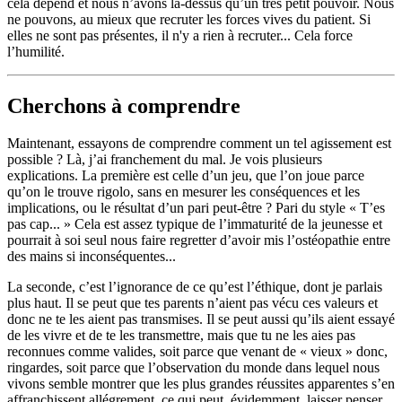
cela dépend et nous n’avons là-dessus qu’un très petit pouvoir. Nous
ne pouvons, au mieux que recruter les forces vives du patient. Si
elles ne sont pas présentes, il n'y a rien à recruter... Cela force
l’humilité.
Cherchons à comprendre
Maintenant, essayons de comprendre comment un tel agissement est
possible ? Là, j’ai franchement du mal. Je vois plusieurs
explications. La première est celle d’un jeu, que l’on joue parce
qu’on le trouve rigolo, sans en mesurer les conséquences et les
implications, ou le résultat d’un pari peut-être ? Pari du style « T’es
pas cap... » Cela est assez typique de l’immaturité de la jeunesse et
pourrait à soi seul nous faire regretter d’avoir mis l’ostéopathie entre
des mains si inconséquentes...
La seconde, c’est l’ignorance de ce qu’est l’éthique, dont je parlais
plus haut. Il se peut que tes parents n’aient pas vécu ces valeurs et
donc ne te les aient pas transmises. Il se peut aussi qu’ils aient essayé
de les vivre et de te les transmettre, mais que tu ne les aies pas
reconnues comme valides, soit parce que venant de « vieux » donc,
ringardes, soit parce que l’observation du monde dans lequel nous
vivons semble montrer que les plus grandes réussites apparentes s’en
affranchissent allégrement, ce qui peut, évidemment, laisser penser