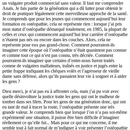
un vulgaire produit commercial sans valeur. Il faut me comprendre
Anaïs. Je fais partie de la génération qui a dû lutter pour obtenir le
droit de pratiquer légalement cette merveilleuse approche de la santé.
Je comprends que pour les jeunes qui commencent aujourd’hui leur
formation en ostéopathie, cela ne représente rien : lorsque j’ai pris
mon statut d’ostéopathe démarqué totalement, en 1985, la plupart de
celles et ceux qui commencent aujourd’hui leur carrière d’ostéopathe
n’étaient pas nés ou encore dans les couches. Alors, cela ne
représente pour eux pas grand-chose. Comment pourraient-ils
imaginer cette époque où l’ostéopathie n’était quasiment pas connue
et comme tout ce qui n’est pas connu, très décriée. Comment
pourraient-ils imaginer que certains d’entre-nous furent traités
comme de vulgaires malfaiteurs, traînés en justice et jugés entre la
petite frappe trafiquant les chèques volés et l’agresseur de vieille
dame sans défense, alors qu’ils passaient leur vie à soigner et à aider
les gens ?
Dieu merci, je n’ai pas eu à affronter cela, mais j’ai pu voir avec
quelle désinvolture la justice traite les gens qui ont le malheur de
tomber dans ses filets. Pour les gens de ma génération donc, qui ont
eu tant de mal à tracer la route, l’ostéopathie présente une très
grande valeur. Je comprends bien que lorsque l’on n’a pas soi-même
expérimenté une situation, il puisse être bien difficile d’imaginer
réellement ce qu’elle fut... Mais pour ce qui me concerne, il me
semble tout à fait normal de m’indigner à voir présenter l’ostéopathie