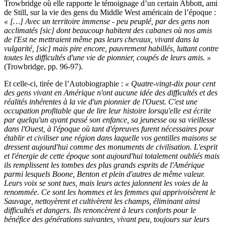
Trowbridge où elle rapporte le témoignage d’un certain Abbott, ami
de Still, sur la vie des gens du Middle West américain de l’époque :
« […] Avec un territoire immense - peu peuplé, par des gens non
acclimatés [sic] dont beaucoup habitent des cabanes où nos amis
de l'Est ne mettraient même pas leurs chevaux, vivant dans la
vulgarité, [sic] mais pire encore, pauvrement habillés, luttant contre
toutes les difficultés d'une vie de pionnier, coupés de leurs amis. »
(Trowbridge, pp. 96-97).
Et celle-ci, tirée de l’Autobiographie :
« Quatre-vingt-dix pour cent
des gens vivant en Amérique n'ont aucune idée des difficultés et des
réalités inhérentes à la vie d'un pionnier de l'Ouest. C'est une
occupation profitable que de lire leur histoire lorsqu'elle est écrite
par quelqu'un ayant passé son enfance, sa jeunesse ou sa vieillesse
dans l'Ouest, à l'époque où tant d'épreuves furent nécessaires pour
établir et civiliser une région dans laquelle vos gentilles maisons se
dressent aujourd'hui comme des monuments de civilisation. L'esprit
et l'énergie de cette époque sont aujourd'hui totalement oubliés mais
ils remplissent les tombes des plus grands esprits de l'Amérique
parmi lesquels Boone, Benton et plein d'autres de même valeur.
Leurs voix se sont tues, mais leurs actes jalonnent les voies de la
renommée. Ce sont les hommes et les femmes qui apprivoisèrent le
Sauvage, nettoyèrent et cultivèrent les champs, éliminant ainsi
difficultés et dangers. Ils renoncèrent à leurs conforts pour le
bénéfice des générations suivantes, vivant peu, toujours sur leurs