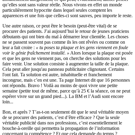
qu’elles sont sans valeur réelle. Nous vivons en effet un monde
particulièrement hypocrite dans lequel seules comptent les
apparences et une fois que celles-ci sont sauves, peu importe le reste.
Une autre raison, ce peut être le besoin (peut-être vital) de se
procurer des patients. J’ai aujourd’hui le retour de jeunes praticiens
débutants qui ont bien du mal à démarrer leur clientèle. Les choses
ne se passent souvent pas comme ils les ont rêvées ou comme on
leur a fait croire :
« tu poses ta plaque et les gens viennent en foule
voir le génie fraîchement installé. »
Alors lorsque la plaque est posée
et que les gens ne viennent pas, on cherche des solutions pour les
faire venir. Une solution consiste à augmenter la taille de la plaque.
Cela peut aller jusqu'au panneau publicitaire clignotant. Certains
l'ont fait. Ta solution est autre, inhabituelle et franchement
incongrue, mais c’en est une. Ta page Internet dit que 16 personnes
ont répondu. Bravo ! Voilà au moins de quoi vivre une petite
semaine (petite tout de même, parce qu’à 25 € la séance, on ne peut
espérer vivre sur un grand pied...). La BM et l’Audi sont encore
loin...
Bon, et après ? T’as-t-on seulement dit que le seul véritable moyen
de se procurer des patients, c’est d’être efficace ? Que la seule
véritable publicité dans nos professions, c’est essentiellement le
bouche-à-oreille qui permettra la propagation de l’information
concernant ta compétence ? Et que cela demande du temps ?