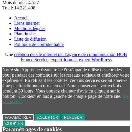
Mois dernier:
4.527
Total:
14.221.498
Accueil
Liens internet
Mentions légales
Plan du site
Liste de diffusion
Politique de confidentialité
Une
création de site internet par l'agence de communication HOB
France Service
,
expert Joomla
,
expert WordPress
Notre site Approche tissulaire de l'ostéopathie utilise des cookies
pour partager des contenus sur les réseaux sociaux et améliorer votre
expérience. En refusant les cookies, certains services seront amenés
à ne pas fonctionner correctement. Nous conservons votre choix
pendant 30 jours. Vous pouvez changer d'avis en cliquant sur le
bouton "Cookies" en bas à gauche de chaque page de notre site.
En
savoir plus
PARAMÉTRER
ACCEPTER
REFUSER
COOKIES
Paramétrages de cookies