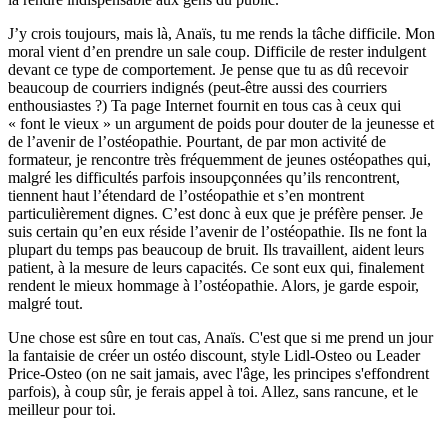
J’y crois toujours, mais là, Anaïs, tu me rends la tâche difficile. Mon
moral vient d’en prendre un sale coup. Difficile de rester indulgent
devant ce type de comportement. Je pense que tu as dû recevoir
beaucoup de courriers indignés (peut-être aussi des courriers
enthousiastes ?) Ta page Internet fournit en tous cas à ceux qui
« font le vieux » un argument de poids pour douter de la jeunesse et
de l’avenir de l’ostéopathie. Pourtant, de par mon activité de
formateur, je rencontre très fréquemment de jeunes ostéopathes qui,
malgré les difficultés parfois insoupçonnées qu’ils rencontrent,
tiennent haut l’étendard de l’ostéopathie et s’en montrent
particulièrement dignes. C’est donc à eux que je préfère penser. Je
suis certain qu’en eux réside l’avenir de l’ostéopathie. Ils ne font la
plupart du temps pas beaucoup de bruit. Ils travaillent, aident leurs
patient, à la mesure de leurs capacités. Ce sont eux qui, finalement
rendent le mieux hommage à l’ostéopathie. Alors, je garde espoir,
malgré tout.
Une chose est sûre en tout cas, Anaïs. C'est que si me prend un jour
la fantaisie de créer un ostéo discount, style Lidl-Osteo ou Leader
Price-Osteo (on ne sait jamais, avec l'âge, les principes s'effondrent
parfois), à coup sûr, je ferais appel à toi. Allez, sans rancune, et le
meilleur pour toi.