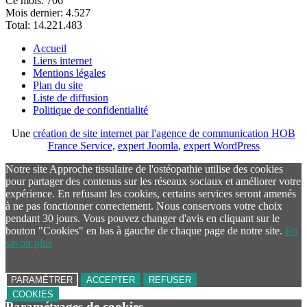
Ce mois:
706
Mois dernier:
4.527
Total:
14.221.483
Accueil
Liens internet
Mentions légales
Plan du site
Liste de diffusion
Politique de confidentialité
Une
création de site internet par l'agence de communication HOB
France Service
,
expert Joomla
,
expert WordPress
Notre site Approche tissulaire de l'ostéopathie utilise des cookies
pour partager des contenus sur les réseaux sociaux et améliorer votre
expérience. En refusant les cookies, certains services seront amenés
à ne pas fonctionner correctement. Nous conservons votre choix
pendant 30 jours. Vous pouvez changer d'avis en cliquant sur le
bouton "Cookies" en bas à gauche de chaque page de notre site.
En
savoir plus
PARAMÉTRER
ACCEPTER
REFUSER
COOKIES
Paramétrages de cookies