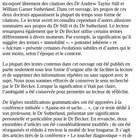
incorporé librement des citations des Dr Andrew Taylor Still et
William Garner Sutherland. Dans cet ouvrage, les propos de ces
deux docteurs apparaissent la plupart du temps sous forme de
citations. Le lecteur averti reconnaîtra cependant d’autres allusions
sommaires aux propos du Dr Still et du Dr Sutherland. Le lecteur
remarquera également que le Dr Becker utilise certains termes
différemment à divers moments. Par exemple, la signification qu’il
suggère des termes « immobilité », « potentiel inhérent » et
« fulcrum » présente certaines évolutions subtiles et d’autres qui le
sont moins, selon l’époque et le contexte.
La plupart des textes contenus dans cet ouvrage ont été publiés en
partie seulement sous leur forme d’origine afin de faciliter la lecture
et de supprimer des informations répétées ou sans rapport avec le
sujet. Nous nous sommes efforcés de conserver le sens recherché
par le Dr Becker. Lorsque la signification n’était pas claire,
l’ambiguïté a été conservée pour permettre au lecteur de réfléchir.
De légères modifications grammaticales ont été apportées à la
conférence intitulée « Apaise-toi et sache… », car ce texte dédié à
son professeur, le Dr Sutherland, présentait une signification
personnelle et particulière pour le Dr Becker. En revanche, deux
ensembles d’articles ont été considérablement modifiés ; ils ont été
réorganisés et réduits à environ la moitié de leur longueur. Il s’agit
des articles tirés de la conférence « Le toucher diagnostique » et de