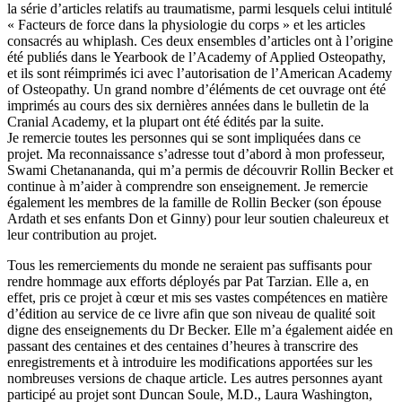
la série d’articles relatifs au traumatisme, parmi lesquels celui intitulé
« Facteurs de force dans la physiologie du corps » et les articles
consacrés au whiplash. Ces deux ensembles d’articles ont à l’origine
été publiés dans le Yearbook de l’Academy of Applied Osteopathy,
et ils sont réimprimés ici avec l’autorisation de l’American Academy
of Osteopathy. Un grand nombre d’éléments de cet ouvrage ont été
imprimés au cours des six dernières années dans le bulletin de la
Cranial Academy, et la plupart ont été édités par la suite.
Je remercie toutes les personnes qui se sont impliquées dans ce
projet. Ma reconnaissance s’adresse tout d’abord à mon professeur,
Swami Chetanananda, qui m’a permis de découvrir Rollin Becker et
continue à m’aider à comprendre son enseignement. Je remercie
également les membres de la famille de Rollin Becker (son épouse
Ardath et ses enfants Don et Ginny) pour leur soutien chaleureux et
leur contribution au projet.
Tous les remerciements du monde ne seraient pas suffisants pour
rendre hommage aux efforts déployés par Pat Tarzian. Elle a, en
effet, pris ce projet à cœur et mis ses vastes compétences en matière
d’édition au service de ce livre afin que son niveau de qualité soit
digne des enseignements du Dr Becker. Elle m’a également aidée en
passant des centaines et des centaines d’heures à transcrire des
enregistrements et à introduire les modifications apportées sur les
nombreuses versions de chaque article. Les autres personnes ayant
participé au projet sont Duncan Soule, M.D., Laura Washington,