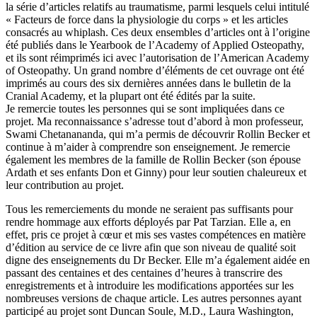
la série d’articles relatifs au traumatisme, parmi lesquels celui intitulé
« Facteurs de force dans la physiologie du corps » et les articles
consacrés au whiplash. Ces deux ensembles d’articles ont à l’origine
été publiés dans le Yearbook de l’Academy of Applied Osteopathy,
et ils sont réimprimés ici avec l’autorisation de l’American Academy
of Osteopathy. Un grand nombre d’éléments de cet ouvrage ont été
imprimés au cours des six dernières années dans le bulletin de la
Cranial Academy, et la plupart ont été édités par la suite.
Je remercie toutes les personnes qui se sont impliquées dans ce
projet. Ma reconnaissance s’adresse tout d’abord à mon professeur,
Swami Chetanananda, qui m’a permis de découvrir Rollin Becker et
continue à m’aider à comprendre son enseignement. Je remercie
également les membres de la famille de Rollin Becker (son épouse
Ardath et ses enfants Don et Ginny) pour leur soutien chaleureux et
leur contribution au projet.
Tous les remerciements du monde ne seraient pas suffisants pour
rendre hommage aux efforts déployés par Pat Tarzian. Elle a, en
effet, pris ce projet à cœur et mis ses vastes compétences en matière
d’édition au service de ce livre afin que son niveau de qualité soit
digne des enseignements du Dr Becker. Elle m’a également aidée en
passant des centaines et des centaines d’heures à transcrire des
enregistrements et à introduire les modifications apportées sur les
nombreuses versions de chaque article. Les autres personnes ayant
participé au projet sont Duncan Soule, M.D., Laura Washington,