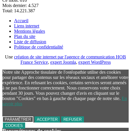
Ce mois:
610
Mois dernier:
4.527
Total:
14.221.387
Accueil
Liens internet
Mentions légales
Plan du site
Liste de diffusion
Politique de confidentialité
Une
création de site internet par l'agence de communication HOB
France Service
,
expert Joomla
,
expert WordPress
Notre site Approche tissulaire de l'ostéopathie utilise des cookies
pour partager des contenus sur les réseaux sociaux et améliorer votre
expérience. En refusant les cookies, certains services seront amenés
à ne pas fonctionner correctement. Nous conservons votre choix
pendant 30 jours. Vous pouvez changer d'avis en cliquant sur le
bouton "Cookies" en bas à gauche de chaque page de notre site.
En
savoir plus
PARAMÉTRER
ACCEPTER
REFUSER
COOKIES
Paramétrages de cookies