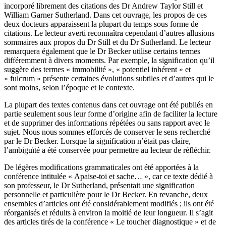
incorporé librement des citations des Dr Andrew Taylor Still et
William Garner Sutherland. Dans cet ouvrage, les propos de ces
deux docteurs apparaissent la plupart du temps sous forme de
citations. Le lecteur averti reconnaîtra cependant d’autres allusions
sommaires aux propos du Dr Still et du Dr Sutherland. Le lecteur
remarquera également que le Dr Becker utilise certains termes
différemment à divers moments. Par exemple, la signification qu’il
suggère des termes « immobilité », « potentiel inhérent » et
« fulcrum » présente certaines évolutions subtiles et d’autres qui le
sont moins, selon l’époque et le contexte.
La plupart des textes contenus dans cet ouvrage ont été publiés en
partie seulement sous leur forme d’origine afin de faciliter la lecture
et de supprimer des informations répétées ou sans rapport avec le
sujet. Nous nous sommes efforcés de conserver le sens recherché
par le Dr Becker. Lorsque la signification n’était pas claire,
l’ambiguïté a été conservée pour permettre au lecteur de réfléchir.
De légères modifications grammaticales ont été apportées à la
conférence intitulée « Apaise-toi et sache… », car ce texte dédié à
son professeur, le Dr Sutherland, présentait une signification
personnelle et particulière pour le Dr Becker. En revanche, deux
ensembles d’articles ont été considérablement modifiés ; ils ont été
réorganisés et réduits à environ la moitié de leur longueur. Il s’agit
des articles tirés de la conférence « Le toucher diagnostique » et de