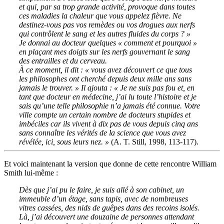
et qui, par sa trop grande activité, provoque dans toutes
ces maladies la chaleur que vous appelez fièvre. Ne
destinez-vous pas vos remèdes ou vos drogues aux nerfs
qui contrôlent le sang et les autres fluides du corps ? »
Je donnai au docteur quelques « comment et pourquoi »
en plaçant mes doigts sur les nerfs gouvernant le sang
des entrailles et du cerveau.
À ce moment, il dit : « vous avez découvert ce que tous
les philosophes ont cherché depuis deux mille ans sans
jamais le trouver. » Il ajouta : « Je ne suis pas fou et, en
tant que docteur en médecine, j’ai lu toute l’histoire et je
sais qu’une telle philosophie n’a jamais été connue. Votre
ville compte un certain nombre de docteurs stupides et
imbéciles car ils vivent à dix pas de vous depuis cinq ans
sans connaître les vérités de la science que vous avez
révélée, ici, sous leurs nez. »
(A. T. Still, 1998, 113-117).
Et voici maintenant la version que donne de cette rencontre William
Smith lui-même :
Dès que j’ai pu le faire, je suis allé à son cabinet, un
immeuble d’un étage, sans tapis, avec de nombreuses
vitres cassées, des nids de guêpes dans des recoins isolés.
Là, j’ai découvert une douzaine de personnes attendant