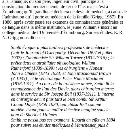
à la
Jamaïque, où son père, ingénieur civil, particip
e
à la
construction du premier chemin de fer de l’île,
mais
c’est à
Édimbourg
qu’il grandira
et décid
er
a de devenir médecin, à cause de
l’admiration qu’il port
e
au médecin de la famille
(Grigg, 1967)
. En
1880, après avoir passé ses examens de connaissances générales et
de langue dans la même institution, le jeune William s’inscrit au
collège médical de l’Université d’Édimbourg.
Sur ses études,
E. R.
N.
Grigg nous dit ceci :
Smith évoquera plus tard ses professeurs de médecine
(voir le Journal of Osteopathy, Décembre 1897 et juillet
1907) : l’anatomiste Sir William Turner (1832-1916) ; le
prétentieux et atrabilaire physiologiste William
Rutherford (1839-1899) ; les chirurgiens « Honest
John » Chiene (1843-1923) et John Macdonald Brown
(?-1935) ; et le vénérologue Peter Hume Maclaren
(1836-1911). Au cours de la troisième année, Smith fit la
connaissance de l’un des Doyle, alors chirurgien interne
dans le service de Sir Joseph Bell (1837-1911). L’interne
en chirurgie devint plus tard le bien connu Sir Arthur
Conan Doyle (1859-1930) qui utilisa Bell comme
modèle vivant pour le maître détective imaginé sous le
nom de Sherlock Holmes.
Smith ne passa pas ses examens. Il partit en effet en 1884
pour suivre ses études médicales à Manchester, puis à