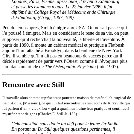
Londres, Paris, Vienne, après quoi, il revint à Édimbourg
et passa les examens requis. Le 22 janvier 1889, il fut
diplômé du Collège Royal de Médecine et de Chirurgie
d’Édimbourg (Grigg, 1967, 169).
Peu de temps après, Smith émigre aux USA. On ne sait pas ce qui
l’a poussé à émigrer. Mais en considérant le reste de sa vie, on peut
À
supposer qu’il recherchait la nouveauté, la liberté et l’aventure.
partir de 1890, il monte un cabinet médical et pratique à Flatbush,
aujourd’hui rattaché à Brooklyn, dans la banlieue de New-York
City. Il semble qu’il n’ait pas eu beaucoup de succès parce qu’il
décide rapidement de partir vers l’Ouest, comme il l’évoquera plus
tard dans un article de
The
Osteopathic Physician
(juin 1907).
Rencontre avec Still
Il travaill
e
alors
comme représentant
pour une
maison
de matériel chirurgical de
Saint
-
Louis,
(
Missouri
)
, ce qui lui f
a
it rencontrer
les
médecins
de Kirksville
qui
lui parlent d’u
n
« vieux fou » qui a quasiment ruiné leur pratique et continu
e
à
mystifier
tant
de gens
(
Charles E. Still Jr., 138).
Cela constitua sans doute un défi pour le jeune Dr Smith.
En posant au Dr Still quelques questions pertinentes, il