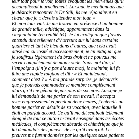
leur tour pour le voir, toutes évoquant les merveilles qu’il
accomplissait journellement. Lorsque je mentionnais que
je désirais rencontrer le Dr Still, ils me répondirent en
chœur que je « devais attendre mon tour. »
Et mon tour vint. Je me trouvai en présence d’un homme
de grande taille, athlétique, apparemment dans la
cinquantaine (en réalité 64). Je lui expliquai que j’avais
entendu dire tellement d’horreurs sur lui dans certains
quartiers et tant de bien dans d’autres, que cela avait
attisé ma curiosité et accessoirement, je lui indiquai que
je souffrais légèrement du bras droit et ne pouvais me
servir complètement de mon coude. Sans mot dire, il
l’empoigna (il n’y a pas d’autre mot), le maintint, lui fit
faire une rapide rotation et dit : « Et maintenant,
comment c’est ? » À ma grande surprise, je découvris
que je pouvais commander le membre complètement
alors qu’il me gênait depuis plus de six mois. Lorsque je
lui demandais de me parler de son travail, il accepta
avec empressement et pendant deux heures, j’entendis un
homme parler en détails de sa vocation, avec laquelle il
était en parfait accord. Ce qu’il me dit semblait tellement
éloigné de tout ce qu’on m’avait enseigné dans les écoles
médicales, si complètement absurde et chimérique que je
lui demandais des preuves de ce qu’il avançait. Les
preuves me furent données par les quelques seize patients