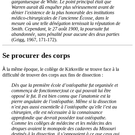
gargantuesque de White. Le point principal était que
Warren aurait dû enquêter plus sérieusement avant de
dénier l’existence de la plus honorable des institutions
médico-chirurgicales de l’ancienne Écosse, dans le
mesure où une telle dénégation ternissait la réputation de
Smith. Cependant, le 27 août 1900, la poursuite fut
abandonnée, sans pénalité pour aucune des deux parties
(
Grigg,
1967,
171-172).
Se procurer des corps
À
la même époque, le collège de Kirksville se trouv
e
face à la
difficulté de trouver des corps aux fins de dissection :
Dès que la première école d’ostéopathie fut organisée et
commença de fonctionner,tout ce qui pouvait lui être
opposé le fut. Il est bien connu que l’anatomie est la
pierre angulaire de l’ostéopathie. Même si la dissection
n’est pas aussi essentielle à l’ostéopathe qu’elle l’est au
chirurgien, elle est nécessaire à la connaissance
approfondie que devrait posséder tout ostéopathe.
Comme les collèges de médecine et les médecins des
drogues avaient le monopole des cadavres du Missouri
destinés à la dissection, il s’opposaient à ce que ceux qui