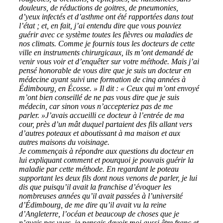
douleurs, de réductions de goitres, de pneumonies,
d’yeux infectés et d’asthme ont été rapportées dans tout
l’état ; et, en fait, j’ai entendu dire que vous pouviez
guérir avec ce système toutes les fièvres ou maladies de
nos climats. Comme je fournis tous les docteurs de cette
ville en instruments chirurgicaux, ils m’ont demandé de
venir vous voir et d’enquêter sur votre méthode. Mais j’ai
pensé honorable de vous dire que je suis un docteur en
médecine ayant suivi une formation de cinq années à
Édimbourg, en Écosse. » Il dit : « Ceux qui m’ont envoyé
m’ont bien conseillé de ne pas vous dire que je suis
médecin, car sinon vous n’accepteriez pas de me
parler. »J’avais accueilli ce docteur à l’entrée de ma
cour, près d’un mât duquel partaient des fils allant vers
d’autres poteaux et aboutissant à ma maison et aux
autres maisons du voisinage.
Je commençais à répondre aux questions du docteur en
lui expliquant comment et pourquoi je pouvais guérir la
maladie par cette méthode. En regardant le poteau
supportant les deux fils dont nous venons de parler, je lui
dis que puisqu’il avait la franchise d’évoquer les
nombreuses années qu’il avait passées à l’université
d’Édimbourg, de me dire qu’il avait vu la reine
d’Angleterre, l’océan et beaucoup de choses que je
n’avais pas vues, je pensais devoir moi aussi être franc et