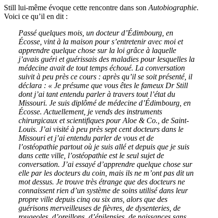
Still lui-même évoque cette rencontre dans son
Autobiographie
.
Voici ce qu’il en dit :
Passé quelques mois, un docteur d’Édimbourg, en
Écosse, vint à la maison pour s’entretenir avec moi et
apprendre quelque chose sur la loi grâce à laquelle
j’avais guéri et guérissais des maladies pour lesquelles la
médecine avait de tout temps échoué. La conversation
suivit à peu près ce cours : après qu’il se soit présenté, il
déclara : « Je présume que vous êtes le fameux Dr Still
dont j’ai tant entendu parler à travers tout l’état du
Missouri. Je suis diplômé de médecine d’Édimbourg, en
Écosse. Actuellement, je vends des instruments
chirurgicaux et scientifiques pour Aloe & Co., de Saint-
Louis. J’ai visité à peu près sept cent docteurs dans le
Missouri et j’ai entendu parler de vous et de
l’ostéopathie partout où je suis allé et depuis que je suis
dans cette ville, l’ostéopathie est le seul sujet de
conversation. J’ai essayé d’apprendre quelque chose sur
elle par les docteurs du coin, mais ils ne m’ont pas dit un
mot dessus. Je trouve très étrange que des docteurs ne
connaissent rien d’un système de soins utilisé dans leur
propre ville depuis cinq ou six ans, alors que des
guérisons merveilleuses de fièvres, de dysenteries, de
rougeoles, d’oreillons, d’épilepsies, de naissances sans