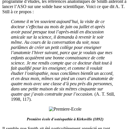
programme d’études, les références anatomiques de Smith aideront à
lancer l’ASO sur une solide base scientifique. Voici ce que dit A. T.
Still à ce propos :
Comme il m’en souvient aujourd’hui, la visite de ce
docteur s’effectua au mois de juin ou juillet et après
avoir passé presque tout l’après-midi en discussion
amicale sur la science, il demanda à revenir le soir
même. Au cours de la conversation du soir, nous
parlâmes de créer un petit collège pour enseigner
l’anatomie l’hiver suivant, parce que je voulais que mes
enfants acquièrent une bonne connaissance de cette
science. Je me rendis compte que ce docteur était tout à
fait qualifié pour les enseigner, et comme il voulait
étudier l’ostéopathie, nous conclûmes bientôt un accord,
et en deux mois, mîmes sur pied un cours d’anatomie de
quatre mois avec une classe d’à peu près dix personnes,
dans une petite maison de six mètres cinquante sur
quatre que j’avais construite pour l’occasion.
(A. T. Still,
1998, 117).
Première école d'ostéopathie à Kirksville (1892)
Il semble que Smith ait été particulièrement apprécié en tant