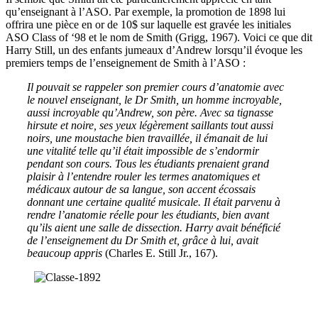
qu’enseignant à l’ASO.
P
ar exemple, la promotion de 1898 lui
off
rira
une pièce en or de 10$ sur laquelle
est
gravée les initiales
ASO Class of ‘98 et le nom de Smith
(Grigg, 1967)
.
Voici ce que dit
Harry Still, un des enfants jumeaux d’Andrew lorsqu’il évoque les
premiers temps de l’enseignement de Smith à l’ASO :
Il pouvait se rappeler son premier cours d’anatomie avec
le nouvel enseignant, le Dr Smith, un homme incroyable,
aussi incroyable qu’Andrew, son père. Avec sa tignasse
hirsute et noire, ses yeux légèrement saillants tout aussi
noirs, une moustache bien travaillée, il émanait de lui
une vitalité telle qu’il était impossible de s’endormir
pendant son cours. Tous les étudiants prenaient grand
plaisir à l’entendre rouler les termes anatomiques et
médicaux autour de sa langue, son accent écossais
donnant une certaine qualité musicale. Il était parvenu à
rendre l’anatomie réelle pour les étudiants, bien avant
qu’ils aient une salle de dissection. Harry avait bénéficié
de l’enseignement du Dr Smith et, grâce à lui, avait
beaucoup appris
(Charles E. Still Jr., 167).