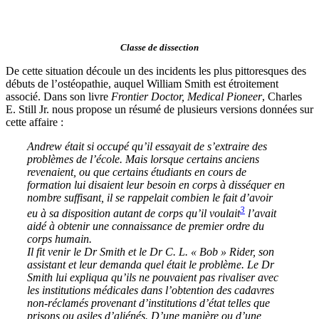
Classe de dissection
D
e cette situation
découle u
n des incidents les plus pittoresques des
débuts de l’ostéopathie,
auquel William Smith est étroitement
associé
.
Dans son livre
Frontier Doctor, Medical Pioneer
, Charles
E. Still Jr. nous propose
un résumé de plusieurs versions
données sur
cette affaire
:
Andrew était si occupé qu’il essayait de s’extraire des
problèmes de l’école. Mais lorsque certains anciens
revenaient, ou que certains étudiants en cours de
formation lui disaient leur besoin en corps à disséquer en
nombre suffisant, il se rappelait combien le fait d’avoir
3
eu à sa disposition autant de corps qu’il voulait
l’avait
aidé à obtenir une connaissance de premier ordre du
corps humain.
Il fit venir le Dr Smith et le Dr C. L. « Bob » Rider, son
assistant et leur demanda quel était le problème. Le Dr
Smith lui expliqua qu’ils ne pouvaient pas rivaliser avec
les institutions médicales dans l’obtention des cadavres
non-réclamés provenant d’institutions d’état telles que
prisons ou asiles d’aliénés. D’une manière ou d’une