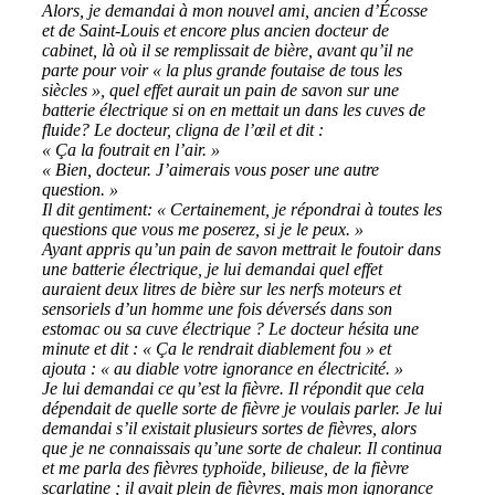
Alors, je demandai à mon nouvel ami, ancien d’Écosse
et de Saint-Louis et encore plus ancien docteur de
cabinet, là où il se remplissait de bière, avant qu’il ne
parte pour voir « la plus grande foutaise de tous les
siècles », quel effet aurait un pain de savon sur une
batterie électrique si on en mettait un dans les cuves de
fluide? Le docteur, cligna de l’œil et dit :
« Ça la foutrait en l’air. »
« Bien, docteur. J’aimerais vous poser une autre
question. »
Il dit gentiment: « Certainement, je répondrai à toutes les
questions que vous me poserez, si je le peux. »
Ayant appris qu’un pain de savon mettrait le foutoir dans
une batterie électrique, je lui demandai quel effet
auraient deux litres de bière sur les nerfs moteurs et
sensoriels d’un homme une fois déversés dans son
estomac ou sa cuve électrique ? Le docteur hésita une
minute et dit : « Ça le rendrait diablement fou » et
ajouta : « au diable votre ignorance en électricité. »
Je lui demandai ce qu’est la fièvre. Il répondit que cela
dépendait de quelle sorte de fièvre je voulais parler. Je lui
demandai s’il existait plusieurs sortes de fièvres, alors
que je ne connaissais qu’une sorte de chaleur. Il continua
et me parla des fièvres typhoïde, bilieuse, de la fièvre
scarlatine ; il avait plein de fièvres, mais mon ignorance