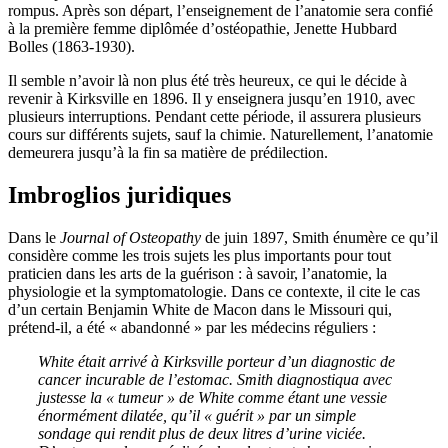
rompus. Après son départ, l’enseignement de l’anatomie sera confié
à la première femme diplômée d’ostéopathie, Jenette Hubbard
Bolles
(1863-1930)
.
Il semble n’a
voir
là non plus été très heureux, ce qui le décid
e
à
revenir à
Kirksville
en 1896. Il y enseign
e
ra
jusqu’en 1910, avec
plusieurs interruptions.
Pendant cette période, il assurera
plusieurs
cours sur différents sujets, sauf la chimie. Naturellement, l’anatomie
demeur
er
a jusqu’à la fin sa matière de prédilection.
Imbroglios juridiques
Dans le
Journal of Osteopathy
de juin 1897, Smith énum
ère
ce qu’il
considère
comme les trois sujets les plus importants pour tout
praticien dans les arts de la guérison : à savoir,
l’
anatomie,
la
physiologie et
la
symptomatologie. Dans ce contexte, il cit
e
le cas
d’un certain Benjamin White de Macon dans le Missouri qui,
prétend-il,
a
été « abandonné » par les médecins réguliers :
White était arrivé à Kirksville porteur d’un diagnostic de
cancer incurable de l’estomac. Smith diagnostiqua avec
justesse la « tumeur » de White comme étant une vessie
énormément dilatée, qu’il « guérit » par un simple
sondage qui rendit plus de deux litres d’urine viciée.