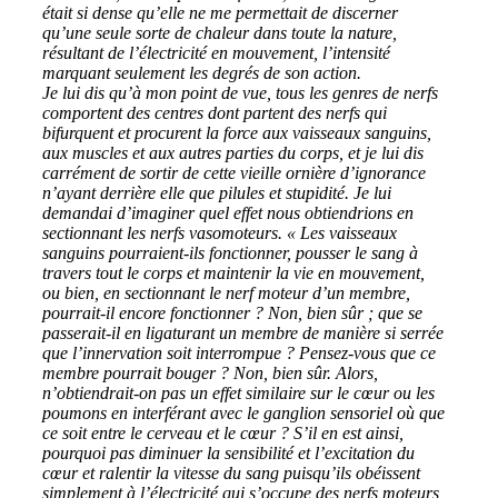
était si dense qu’elle ne me permettait de discerner
qu’une seule sorte de chaleur dans toute la nature,
résultant de l’électricité en mouvement, l’intensité
marquant seulement les degrés de son action.
Je lui dis qu’à mon point de vue, tous les genres de nerfs
comportent des centres dont partent des nerfs qui
bifurquent et procurent la force aux vaisseaux sanguins,
aux muscles et aux autres parties du corps, et je lui dis
carrément de sortir de cette vieille ornière d’ignorance
n’ayant derrière elle que pilules et stupidité. Je lui
demandai d’imaginer quel effet nous obtiendrions en
sectionnant les nerfs vasomoteurs. « Les vaisseaux
sanguins pourraient-ils fonctionner, pousser le sang à
travers tout le corps et maintenir la vie en mouvement,
ou bien, en sectionnant le nerf moteur d’un membre,
pourrait-il encore fonctionner ? Non, bien sûr ; que se
passerait-il en ligaturant un membre de manière si serrée
que l’innervation soit interrompue ? Pensez-vous que ce
membre pourrait bouger ? Non, bien sûr. Alors,
n’obtiendrait-on pas un effet similaire sur le cœur ou les
poumons en interférant avec le ganglion sensoriel où que
ce soit entre le cerveau et le cœur ? S’il en est ainsi,
pourquoi pas diminuer la sensibilité et l’excitation du
cœur et ralentir la vitesse du sang puisqu’ils obéissent
simplement à l’électricité qui s’occupe des nerfs moteurs