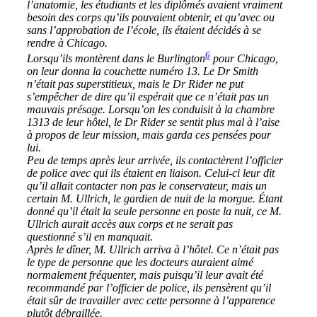
l’anatomie, les étudiants et les diplômés avaient vraiment
besoin des corps qu’ils pouvaient obtenir, et qu’avec ou
sans l’approbation de l’école, ils étaient décidés à se
rendre à Chicago.
6
Lorsqu’ils montèrent dans le Burlington
pour Chicago,
on leur donna la couchette numéro 13. Le Dr Smith
n’était pas superstitieux, mais le Dr Rider ne put
s’empêcher de dire qu’il espérait que ce n’était pas un
mauvais présage. Lorsqu’on les conduisit à la chambre
1313 de leur hôtel, le Dr Rider se sentit plus mal à l’aise
à propos de leur mission, mais garda ces pensées pour
lui.
Peu de temps après leur arrivée, ils contactèrent l’officier
de police avec qui ils étaient en liaison. Celui-ci leur dit
qu’il allait contacter non pas le conservateur, mais un
certain M. Ullrich, le gardien de nuit de la morgue. Étant
donné qu’il était la seule personne en poste la nuit, ce M.
Ullrich aurait accès aux corps et ne serait pas
questionné s’il en manquait.
Après le dîner, M. Ullrich arriva à l’hôtel. Ce n’était pas
le type de personne que les docteurs auraient aimé
normalement fréquenter, mais puisqu’il leur avait été
recommandé par l’officier de police, ils pensèrent qu’il
était sûr de travailler avec cette personne à l’apparence
plutôt débraillée.