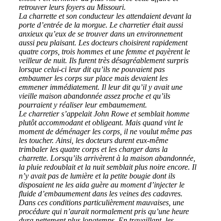
retrouver leurs foyers au Missouri.
La charrette et son conducteur les attendaient devant la
porte d’entrée de la morgue. Le charretier était aussi
anxieux qu’eux de se trouver dans un environnement
aussi peu plaisant. Les docteurs choisirent rapidement
quatre corps, trois hommes et une femme et payèrent le
veilleur de nuit. Ils furent très désagréablement surpris
lorsque celui-ci leur dit qu’ils ne pouvaient pas
embaumer les corps sur place mais devaient les
emmener immédiatement. Il leur dit qu’il y avait une
vieille maison abandonnée assez proche et qu’ils
pourraient y réaliser leur embaumement.
Le charretier s’appelait John Rowe et semblait homme
plutôt accommodant et obligeant. Mais quand vint le
moment de déménager les corps, il ne voulut même pas
les toucher. Ainsi, les docteurs durent eux-même
trimbaler les quatre corps et les charger dans la
charrette. Lorsqu’ils arrivèrent à la maison abandonnée,
la pluie redoublait et la nuit semblait plus noire encore. Il
n’y avait pas de lumière et la petite bougie dont ils
disposaient ne les aida guère au moment d’injecter le
fluide d’embaumement dans les veines des cadavres.
Dans ces conditions particulièrement mauvaises, une
procédure qui n’aurait normalement pris qu’une heure
dura nettement plus longtemps. En travaillant, les