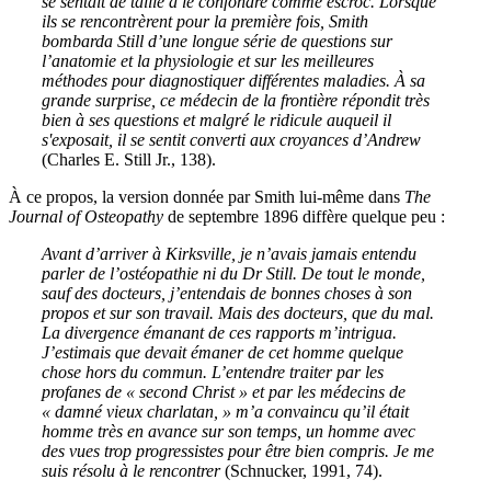
se sentait de taille à le confondre comme escroc. Lorsque
ils se rencontrèrent pour la première fois, Smith
bombarda Still d’une longue série de questions sur
l’anatomie et la physiologie et sur les meilleures
méthodes pour diagnostiquer différentes maladies. À sa
grande surprise, ce médecin de la frontière répondit très
bien à ses questions et malgré le ridicule auqueil il
s'exposait, il se sentit converti aux croyances d’Andrew
(Charles E. Still Jr., 138).
À ce propos, la version donnée par Smith lui-même dans
The
Journal of Osteopathy
de septembre 1896 diffère quelque peu :
Avant d’arriver à Kirksville, je n’avais jamais entendu
parler de l’ostéopathie ni du Dr Still. De tout le monde,
sauf des docteurs, j’entendais de bonnes choses à son
propos et sur son travail. Mais des docteurs, que du mal.
La divergence émanant de ces rapports m’intrigua.
J’estimais que devait émaner de cet homme quelque
chose hors du commun. L’entendre traiter par les
profanes de « second Christ » et par les médecins de
« damné vieux charlatan, » m’a convaincu qu’il était
homme très en avance sur son temps, un homme avec
des vues trop progressistes pour être bien compris. Je me
suis résolu à le rencontrer
(Schnucker, 1991, 74).