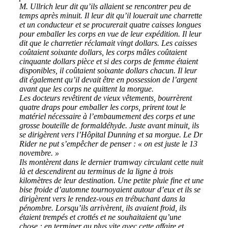
M. Ullrich leur dit qu’ils allaient se rencontrer peu de
temps après minuit. Il leur dit qu’il louerait une charrette
et un conducteur et se procurerait quatre caisses longues
pour emballer les corps en vue de leur expédition. Il leur
dit que le charretier réclamait vingt dollars. Les caisses
coûtaient soixante dollars, les corps mâles coûtaient
cinquante dollars pièce et si des corps de femme étaient
disponibles, il coûtaient soixante dollars chacun. Il leur
dit également qu’il devait être en possession de l’argent
avant que les corps ne quittent la morgue.
Les docteurs revêtirent de vieux vêtements, bourrèrent
quatre draps pour emballer les corps, prirent tout le
matériel nécessaire à l’embaumement des corps et une
grosse bouteille de formaldéhyde. Juste avant minuit, ils
se dirigèrent vers l’Hôpital Dunning et sa morgue. Le Dr
Rider ne put s’empêcher de penser : « on est juste le 13
novembre. »
Ils montèrent dans le dernier tramway circulant cette nuit
là et descendirent au terminus de la ligne à trois
kilomètres de leur destination. Une petite pluie fine et une
bise froide d’automne tournoyaient autour d’eux et ils se
dirigèrent vers le rendez-vous en trébuchant dans la
pénombre. Lorsqu’ils arrivèrent, ils avaient froid, ils
étaient trempés et crottés et ne souhaitaient qu’une
chose : en terminer au plus vite avec cette affaire et