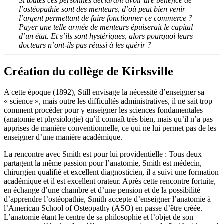
Si toutes ces personnes déclarant avoir tiré bénéfice de
l’ostéopathie sont des menteurs, d’où peut bien venir
l’argent permettant de faire fonctionner ce commerce ?
Payer une telle armée de menteurs épuiserait le capital
d’un état. Et s’ils sont hystériques, alors pourquoi leurs
docteurs n’ont-ils pas réussi à les guérir ?
Création du collège de Kirksville
A cette époque (1892), Still envisage la nécessité d’enseigner sa
« science », mais outre les difficultés administratives, il ne sait trop
comment procéder pour y enseigner les sciences fondamentales
(anatomie et physiologie) qu’il connaît très bien, mais qu’il n’a pas
apprises de manière conventionnelle, ce qui ne lui permet pas de les
enseigner d’une manière académique.
La rencontre avec Smith est pour lui providentielle : Tous deux
partagent la même passion pour l’anatomie, Smith est médecin,
chirurgien qualifié et excellent diagnosticien, il a suivi une formation
académique et il est excellent orateur. Après cette rencontre fortuite,
en échange d’une chambre et d’une pension et de la possibilité
d’apprendre l’ostéopathie, Smith accepte d’enseigner l’anatomie à
l’American School of Osteopathy (ASO) en passe d’être créée.
L’anatomie étant le centre de sa philosophie et l’objet de son