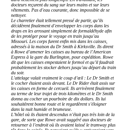
docteurs reçurent du sang sur leurs mains et sur leurs
vêtements. Pas d’eau courante, donc impossible de se
nettoyer.
Le charretier était tellement pressé de partir, qu’ils
décidèrent finalement d’envelopper les corps dans les
draps en les arrosant simplement de formaldéhyde afin
de les protéger pour le voyage en train jusqu’au
Missouri. Les corps furent enfin mis dans les caisses,
adressés à la maison du Dr Smith à Kirksville. Ils dirent
à Rowe d’amener les caisses au bureau de l’American
Express à la gare du Burlington, pour expédition. Rowe
dit que les caisses empestaient le formol et qu’il faudrait
probablement les stocker dehors jusqu’au départ du train
du soir.
L’attelage valait vraiment le coup d’œil : Le Dr Smith et
le cocher étaient assis devant. Le Dr Rider était assis sur
les caisses en forme de cercueil. Ils arrivèrent finalement
au terme de leur trajet de trois kilomètres et le Dr Smith
donna au cocher un pourboire de dix dollars. Ils lui
souhaitèrent bonne route et le regardèrent s’éloigner
dans la nuit humide et brumeuse.
L’hôtel où ils étaient descendus n’était pas très loin de la
gare, de sorte que Rowe avait suggéré aux docteurs de
retourner à l’endroit où ils avaient laissé le tramway plus