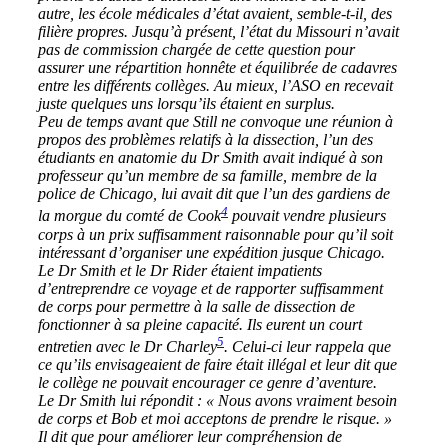
autre, les école médicales d’état avaient, semble-t-il, des
filière propres. Jusqu’à présent, l’état du Missouri n’avait
pas de commission chargée de cette question pour
assurer une répartition honnête et équilibrée de cadavres
entre les différents collèges. Au mieux, l’ASO en recevait
juste quelques uns lorsqu’ils étaient en surplus.
Peu de temps avant que Still ne convoque une réunion à
propos des problèmes relatifs à la dissection, l’un des
étudiants en anatomie du Dr Smith avait indiqué à son
professeur qu’un membre de sa famille, membre de la
police de Chicago, lui avait dit que l’un des gardiens de
4
la morgue du comté de Cook
pouvait vendre plusieurs
corps à un prix suffisamment raisonnable pour qu’il soit
intéressant d’organiser une expédition jusque Chicago.
Le Dr Smith et le Dr Rider étaient impatients
d’entreprendre ce voyage et de rapporter suffisamment
de corps pour permettre à la salle de dissection de
fonctionner à sa pleine capacité. Ils eurent un court
5
entretien avec le Dr Charley
. Celui-ci leur rappela que
ce qu’ils envisageaient de faire était illégal et leur dit que
le collège ne pouvait encourager ce genre d’aventure.
Le Dr Smith lui répondit : « Nous avons vraiment besoin
de corps et Bob et moi acceptons de prendre le risque. »
Il dit que pour améliorer leur compréhension de