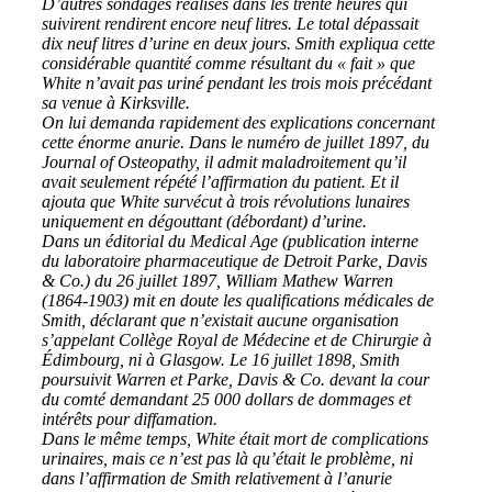
D’autres sondages réalisés dans les trente heures qui
suivirent rendirent encore neuf litres. Le total dépassait
dix neuf litres d’urine en deux jours. Smith expliqua cette
considérable quantité comme résultant du « fait » que
White n’avait pas uriné pendant les trois mois précédant
sa venue à Kirksville.
On lui demanda rapidement des explications concernant
cette énorme anurie. Dans le numéro de juillet 1897, du
Journal of Osteopathy, il admit maladroitement qu’il
avait seulement répété l’affirmation du patient. Et il
ajouta que White survécut à trois révolutions lunaires
uniquement en dégouttant (débordant) d’urine.
Dans un éditorial du Medical Age (publication interne
du laboratoire pharmaceutique de Detroit Parke, Davis
& Co.) du 26 juillet 1897, William Mathew Warren
(1864-1903) mit en doute les qualifications médicales de
Smith, déclarant que n’existait aucune organisation
s’appelant Collège Royal de Médecine et de Chirurgie à
Édimbourg, ni à Glasgow. Le 16 juillet 1898, Smith
poursuivit Warren et Parke, Davis & Co. devant la cour
du comté demandant 25 000 dollars de dommages et
intérêts pour diffamation.
Dans le même temps, White était mort de complications
urinaires, mais ce n’est pas là qu’était le problème, ni
dans l’affirmation de Smith relativement à l’anurie