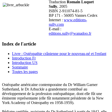
Traduction
Romain Luquet
Sully
, 2005
ISBN 2-911074-81-5
BP 171 - 56005 Vannes Cedex
Internet :
www.editions-
sully.com
E-mail :
editions.sully@wanadoo.fr
Index de l'article
Livre : Ostéopathie crânienne pour le nouveau-né et l'enfant
Introduction Fr
Introduction US
Sommaire
Toutes les pages
Ostéopathe américaine contemporaine du Dr William Garner
Sutherland, le Dr Arbuckle a grandement contribué au
développement de la profession ostéopathique, dont elle fût une
éminente représentante (elle fût notamment présidente de la New
York Academy of Osteopathy en 1958-1959).
Pédiatre certifiée, assistante du Dr Sutherland à partir de 1942, elle