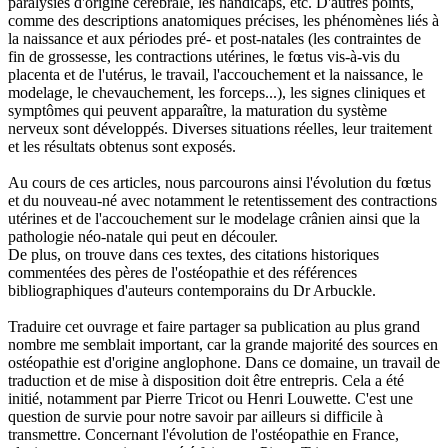
paralysies d'origine cérébrale, les handicaps, etc. D'autres points,
comme des descriptions anatomiques précises, les phénomènes liés à
la naissance et aux périodes pré- et post-natales (les contraintes de
fin de grossesse, les contractions utérines, le fœtus vis-à-vis du
placenta et de l'utérus, le travail, l'accouchement et la naissance, le
modelage, le chevauchement, les forceps...), les signes cliniques et
symptômes qui peuvent apparaître, la maturation du système
nerveux sont développés. Diverses situations réelles, leur traitement
et les résultats obtenus sont exposés.
Au cours de ces articles, nous parcourons ainsi l'évolution du fœtus
et du nouveau-né avec notamment le retentissement des contractions
utérines et de l'accouchement sur le modelage crânien ainsi que la
pathologie néo-natale qui peut en découler.
De plus, on trouve dans ces textes, des citations historiques
commentées des pères de l'ostéopathie et des références
bibliographiques d'auteurs contemporains du Dr Arbuckle.
Traduire cet ouvrage et faire partager sa publication au plus grand
nombre me semblait important, car la grande majorité des sources en
ostéopathie est d'origine anglophone. Dans ce domaine, un travail de
traduction et de mise à disposition doit être entrepris. Cela a été
initié, notamment par Pierre Tricot ou Henri Louwette. C'est une
question de survie pour notre savoir par ailleurs si difficile à
transmettre. Concernant l'évolution de l'ostéopathie en France,