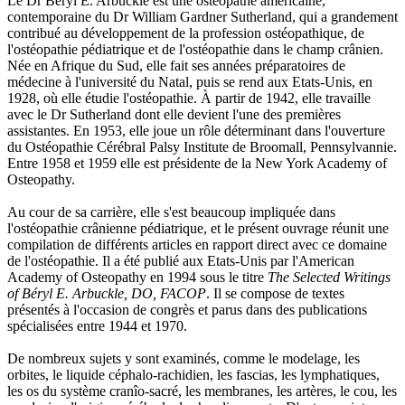
Le Dr Béryl E. Arbuckle est une ostéopathe américaine,
contemporaine du Dr William Gardner Sutherland, qui a grandement
contribué au développement de la profession ostéopathique, de
l'ostéopathie pédiatrique et de l'ostéopathie dans le champ crânien.
Née en Afrique du Sud, elle fait ses années préparatoires de
médecine à l'université du Natal, puis se rend aux Etats-Unis, en
1928, où elle étudie l'ostéopathie. À partir de 1942, elle travaille
avec le Dr Sutherland dont elle devient l'une des premières
assistantes. En 1953, elle joue un rôle déterminant dans l'ouverture
du Ostéopathie Cérébral Palsy Institute de Broomall, Pennsylvannie.
Entre 1958 et 1959 elle est présidente de la New York Academy of
Osteopathy.
Au cour de sa carrière, elle s'est beaucoup impliquée dans
l'ostéopathie crânienne pédiatrique, et le présent ouvrage réunit une
compilation de différents articles en rapport direct avec ce domaine
de l'ostéopathie. Il a été publié aux Etats-Unis par l'American
Academy of Osteopathy en 1994 sous le titre
The Selected Writings
of Béryl E. Arbuckle, DO, FACOP
. Il se compose de textes
présentés à l'occasion de congrès et parus dans des publications
spécialisées entre 1944 et 1970.
De nombreux sujets y sont examinés, comme le modelage, les
orbites, le liquide céphalo-rachidien, les fascias, les lymphatiques,
les os du système cranîo-sacré, les membranes, les artères, le cou, les