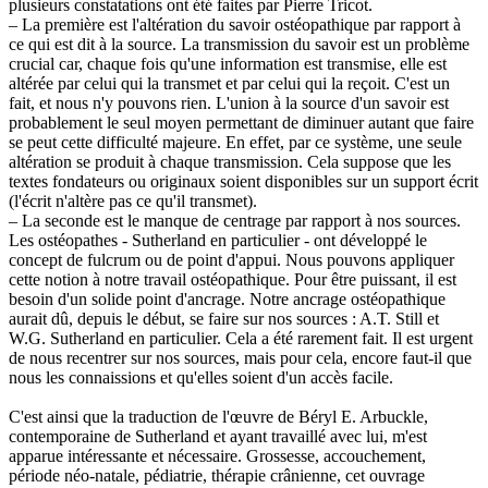
plusieurs constatations ont été faites par Pierre Tricot.
– La première est l'altération du savoir ostéopathique par rapport à
ce qui est dit à la source. La transmission du savoir est un problème
crucial car, chaque fois qu'une information est transmise, elle est
altérée par celui qui la transmet et par celui qui la reçoit. C'est un
fait, et nous n'y pouvons rien. L'union à la source d'un savoir est
probablement le seul moyen permettant de diminuer autant que faire
se peut cette difficulté majeure. En effet, par ce système, une seule
altération se produit à chaque transmission. Cela suppose que les
textes fondateurs ou originaux soient disponibles sur un support écrit
(l'écrit n'altère pas ce qu'il transmet).
– La seconde est le manque de centrage par rapport à nos sources.
Les ostéopathes - Sutherland en particulier - ont développé le
concept de fulcrum ou de point d'appui. Nous pouvons appliquer
cette notion à notre travail ostéopathique. Pour être puissant, il est
besoin d'un solide point d'ancrage. Notre ancrage ostéopathique
aurait dû, depuis le début, se faire sur nos sources : A.T. Still et
W.G. Sutherland en particulier. Cela a été rarement fait. Il est urgent
de nous recentrer sur nos sources, mais pour cela, encore faut-il que
nous les connaissions et qu'elles soient d'un accès facile.
C'est ainsi que la traduction de l'œuvre de Béryl E. Arbuckle,
contemporaine de Sutherland et ayant travaillé avec lui, m'est
apparue intéressante et nécessaire. Grossesse, accouchement,
période néo-natale, pédiatrie, thérapie crânienne, cet ouvrage