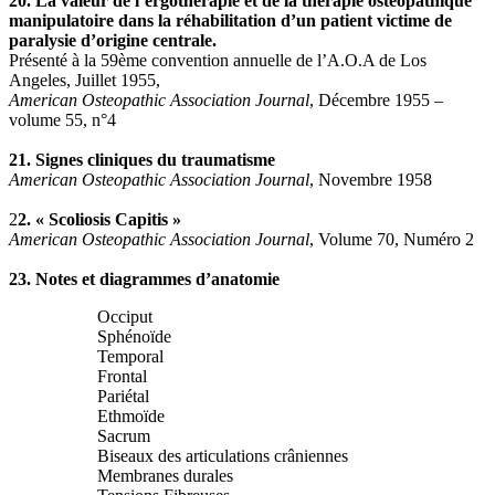
20. La valeur de l’ergothérapie et de la thérapie ostéopathique
manipulatoire dans la réhabilitation d’un patient victime de
paralysie d’origine centrale.
Présenté à la 59ème convention annuelle de l’A.O.A de Los
Angeles, Juillet 1955,
American Osteopathic Association Journal
, Décembre 1955 –
volume 55, n°4
21. Signes cliniques du traumatisme
American Osteopathic Association Journal
, Novembre 1958
2
2. « Scoliosis Capitis »
American Osteopathic Association Journal
, Volume 70, Numéro 2
23. Notes et diagrammes d’anatomie
Occiput
Sphénoïde
Temporal
Frontal
Pariétal
Ethmoïde
Sacrum
Biseaux des articulations crâniennes
Membranes durales