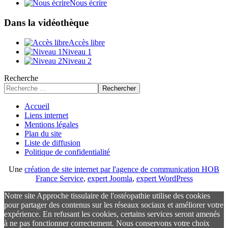
Nous écrire
Dans la vidéothèque
Accès libre
Niveau 1
Niveau 2
Recherche
Rechercher
Accueil
Liens internet
Mentions légales
Plan du site
Liste de diffusion
Politique de confidentialité
Une
création de site internet par l'agence de communication HOB
France Service
,
expert Joomla
,
expert WordPress
Notre site Approche tissulaire de l'ostéopathie utilise des cookies
pour partager des contenus sur les réseaux sociaux et améliorer votre
expérience. En refusant les cookies, certains services seront amenés
à ne pas fonctionner correctement. Nous conservons votre choix