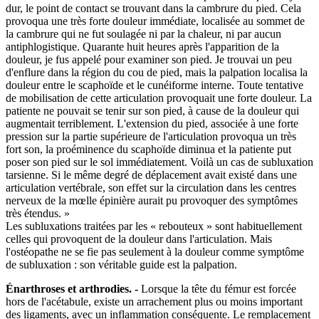
dur, le point de contact se trouvant dans la cambrure du pied. Cela
provoqua une très forte douleur immédiate, localisée au sommet de
la cambrure qui ne fut soulagée ni par la chaleur, ni par aucun
antiphlogistique. Quarante huit heures après l'apparition de la
douleur, je fus appelé pour examiner son pied. Je trouvai un peu
d'enflure dans la région du cou de pied, mais la palpation localisa la
douleur entre le scaphoïde et le cunéiforme interne. Toute tentative
de mobilisation de cette articulation provoquait une forte douleur. La
patiente ne pouvait se tenir sur son pied, à cause de la douleur qui
augmentait terriblement. L'extension du pied, associée à une forte
pression sur la partie supérieure de l'articulation provoqua un très
fort son, la proéminence du scaphoïde diminua et la patiente put
poser son pied sur le sol immédiatement. Voilà un cas de subluxation
tarsienne. Si le même degré de déplacement avait existé dans une
articulation vertébrale, son effet sur la circulation dans les centres
nerveux de la mœlle épinière aurait pu provoquer des symptômes
très étendus. »
Les subluxations traitées par les « rebouteux » sont habituellement
celles qui provoquent de la douleur dans l'articulation. Mais
l'ostéopathe ne se fie pas seulement à la douleur comme symptôme
de subluxation : son véritable guide est la palpation.
Énarthroses et arthrodies. -
Lorsque la tête du fémur est forcée
hors de l'acétabule, existe un arrachement plus ou moins important
des ligaments, avec un inflammation conséquente. Le remplacement