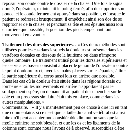
reposait son coude contre le dossier de la chaise. Une fois le signal
donné, l'opérateur, maintenait le poing fermé, afin de supporter son
pouce, et le coude fermement appuyé dans sa position, et lorsque le
patient se redressait brusquement, il empêchait ainsi son dos de se
rapprocher de la chaise, et penchait sa tête et ses épaules aussi loin
en arrière que possible, la position des pieds empêchant tout
mouvement en avant. »
Traitement des dorsales supérieures. -
« Ces deux méthodes sont
utilisées pour les cas dans lesquels la douleur est présente dans les
vertèbres dorsales en dessous de la huitième ou dans n'importe
quelle lombaire. Le traitement utilisé pour les dorsales supérieures et
les cervicales basses consistait à placer le genou de l'opérateur contre
le point douloureux et, avec les mains placées sur les épaules, à tirer
la partie supérieure du corps aussi loin en arrière que possible.
Dans les cas où la douleur était située dans les régions dorsale ou
lombaire et où les mouvements en arrière n'apportaient pas le
soulagement espéré, on demandait au patient de se pencher sur le
côté et un processus similaire était mis en place, comme dans les
autres manipulations. »
Commentaire. - « Il y a manifestement peu ce chose à dire ici en tant
que commentaire, si ce n'est que la taille du canal vertébral est ainsi
faite qu'il peut accepter une considérable diminution sans que la
mœlle épinière ne soit blessée, et que les os et les ligaments de la
colonne sont, comme nous l'avons déjà observé, susceptibles d'être