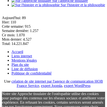
Sur l'approche tissulaire
Sur l'histoire et la philosophie
Aujourd'hui:
89
Hier:
110
Cette semaine:
915
Semaine dernière:
1.257
Ce mois:
1.070
Mois dernier:
4.527
Total:
14.221.847
Accueil
Liens internet
Mentions légales
Plan du site
Liste de diffusion
Politique de confidentialité
Une
création de site internet par l'agence de communication HOB
France Service
,
expert Joomla
,
expert WordPress
Notre site Approche tissulaire de l'ostéopathie utilise des cookies
pour partager des contenus sur les réseaux sociaux et améliorer votre
expérience. En refusant les cookies, certains services seront amenés
à ne pas fonctionner correctement. Nous conservons votre choix