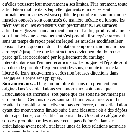
qu'elles poussent leur mouvement à ses limites. Plus rarement, toute
articulation mobile dans laquelle ligaments et muscles sont
normalement relâchés est susceptible de produire un son lorsque les
muscles opposés sont contractés de manière inégale ou lorsque les
fléchisseurs ou les extenseurs sont prédominants. Les surfaces
articulaires glissent soudainement l'une sur l'autre, produisant alors le
son. Une fois que le craquement s'est produit, il se répète rarement
sans un temps de repos pendant lequel les muscles modifient leur
tension. Le craquement de l'articulation temporo-mandibulaire peut
être répété jusqu'à ce que les structures deviennent douloureuses
parce qu'il est occasionné par le glissement du cartilage
interarticulaire sur l'eminentia articularis. Le poignet et l'épaule sont
capables de produire fréquemment des sons, compte tenu de la
liberté de leurs mouvements et des nombreuses directions dans
lesquelles la force est appliquée.
Son anormaux. -
Un grand nombre de sons qui prennent leur
origine dans les articulations sont anormaux, soit parce que
l'articulation est anormale, soit parce que ces sons ne devraient pas
être produits. Certains de ces sons sont familiers au médecin. Ils
résultent de mobilisation active ou passive forcée, d'une articulation
ayant des mouvements limités suite à une blessure ; où à des dépôts
intra-capsulaires, consécutifs à une maladie. Une autre catégorie de
sons est produite par des mouvements passifs forcés dans des
articulations ayant perdu quelques unes de leurs relations normales
au niveau de leur surface.