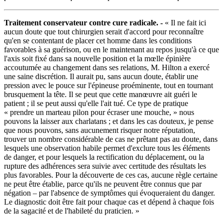
Traitement conservateur contre cure radicale. -
« Il ne fait ici
aucun doute que tout chirurgien serait d'accord pour reconnaître
qu'en se contentant de placer cet homme dans les conditions
favorables à sa guérison, ou en le maintenant au repos jusqu'à ce que
l'axis soit fixé dans sa nouvelle position et la mœlle épinière
accoutumée au changement dans ses relations, M. Hilton a exercé
une saine discrétion. Il aurait pu, sans aucun doute, établir une
pression avec le pouce sur l'épineuse proéminente, tout en tournant
brusquement la tête. Il se peut que cette manœuvre ait guéri le
patient ; il se peut aussi qu'elle l'ait tué. Ce type de pratique
« prendre un marteau pilon pour écraser une mouche, » nous
pouvons la laisser aux charlatans ; et dans les cas douteux, je pense
que nous pouvons, sans aucunement risquer notre réputation,
trouver un nombre considérable de cas ne prêtant pas au doute, dans
lesquels une observation habile permet d'exclure tous les éléments
de danger, et pour lesquels la rectification du déplacement, ou la
rupture des adhérences sera suivie avec certitude des résultats les
plus favorables. Pour la découverte de ces cas, aucune règle certaine
ne peut être établie, parce qu'ils ne peuvent être connus que par
négation – par l'absence de symptômes qui évoqueraient du danger.
Le diagnostic doit être fait pour chaque cas et dépend à chaque fois
de la sagacité et de l'habileté du praticien. »