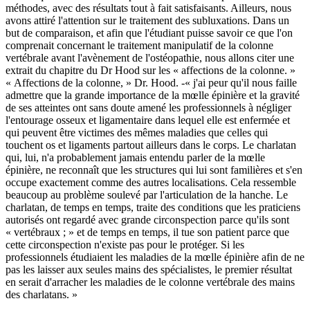
méthodes, avec des résultats tout à fait satisfaisants. Ailleurs, nous
avons attiré l'attention sur le traitement des subluxations. Dans un
but de comparaison, et afin que l'étudiant puisse savoir ce que l'on
comprenait concernant le traitement manipulatif de la colonne
vertébrale avant l'avènement de l'ostéopathie, nous allons citer une
extrait du chapitre du Dr Hood sur les « affections de la colonne. »
« Affections de la colonne, » Dr. Hood. -« j'ai peur qu'il nous faille
admettre que la grande importance de la mœlle épinière et la gravité
de ses atteintes ont sans doute amené les professionnels à négliger
l'entourage osseux et ligamentaire dans lequel elle est enfermée et
qui peuvent être victimes des mêmes maladies que celles qui
touchent os et ligaments partout ailleurs dans le corps. Le charlatan
qui, lui, n'a probablement jamais entendu parler de la mœlle
épinière, ne reconnaît que les structures qui lui sont familières et s'en
occupe exactement comme des autres localisations. Cela ressemble
beaucoup au problème soulevé par l'articulation de la hanche. Le
charlatan, de temps en temps, traite des conditions que les praticiens
autorisés ont regardé avec grande circonspection parce qu'ils sont
« vertébraux ; » et de temps en temps, il tue son patient parce que
cette circonspection n'existe pas pour le protéger. Si les
professionnels étudiaient les maladies de la mœlle épinière afin de ne
pas les laisser aux seules mains des spécialistes, le premier résultat
en serait d'arracher les maladies de le colonne vertébrale des mains
des charlatans. »