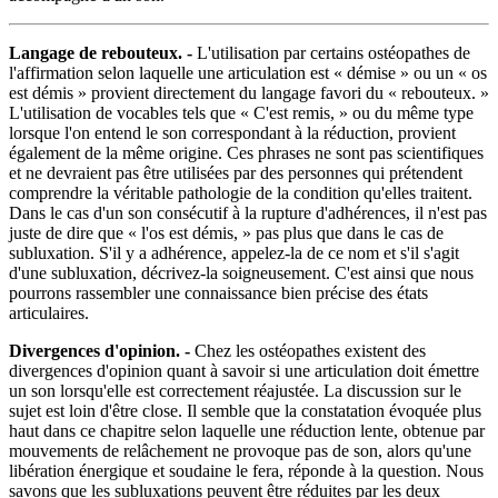
Langage de rebouteux. -
L'utilisation par certains ostéopathes de
l'affirmation selon laquelle une articulation est « démise » ou un « os
est démis » provient directement du langage favori du « rebouteux. »
L'utilisation de vocables tels que « C'est remis, » ou du même type
lorsque l'on entend le son correspondant à la réduction, provient
également de la même origine. Ces phrases ne sont pas scientifiques
et ne devraient pas être utilisées par des personnes qui prétendent
comprendre la véritable pathologie de la condition qu'elles traitent.
Dans le cas d'un son consécutif à la rupture d'adhérences, il n'est pas
juste de dire que « l'os est démis, » pas plus que dans le cas de
subluxation. S'il y a adhérence, appelez-la de ce nom et s'il s'agit
d'une subluxation, décrivez-la soigneusement. C'est ainsi que nous
pourrons rassembler une connaissance bien précise des états
articulaires.
Divergences d'opinion. -
Chez les ostéopathes existent des
divergences d'opinion quant à savoir si une articulation doit émettre
un son lorsqu'elle est correctement réajustée. La discussion sur le
sujet est loin d'être close. Il semble que la constatation évoquée plus
haut dans ce chapitre selon laquelle une réduction lente, obtenue par
mouvements de relâchement ne provoque pas de son, alors qu'une
libération énergique et soudaine le fera, réponde à la question. Nous
savons que les subluxations peuvent être réduites par les deux