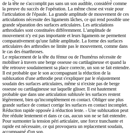
de la tête ne s'accomplit pas sans un son audible, considéré comme
la preuve du succès de l'opération. La même chose est vraie pour
l'articulation de l'épaule. La grande amplitude de mouvement de ces
articulations nécessite des ligaments lâches, ce qui rend possible une
grande séparation des surfaces articulaires. Les articulations
arthrodiales sont constituées différemment. L'amplitude de
mouvement n'y est pas importante et leurs ligaments ne permettent
comparativement qu'une faible amplitude. La forme des surfaces
articulaires des arthrodies ne limite pas le mouvement, comme dans
le cas des énarthroses.
Le replacement de la tête du fémur ou de l'humérus nécessite de
mobiliser à travers une berge osseuse ou cartilagineuse et quand la
tête retrouve soudainement sa place correcte, un son se fait entendre.
Il est probable que le son accompagnant la réduction de la
subluxation d'une arthrodie peut s'expliquer par le réajustement
soudain des surfaces articulaires, même si n'existe pas de berge
osseuse ou cartilagineuse sur laquelle glisser. Il est hautement
probable que dans une articulation subluxée les surfaces restent
légèrement, bien qu'incomplètement en contact. Obliger une plus
grande surface de contact corrige les surfaces en contact incomplet.
Réduction rapide opposée à réduction lente. - Une subluxation peut
être réduite lentement et dans ce cas, aucun son ne se fait entendre.
Pour surmonter la tension péri articulaire, une force tranchante et
rapide est nécessaire, ce qui provoquera un replacement soudain,
accompagné d'un son.