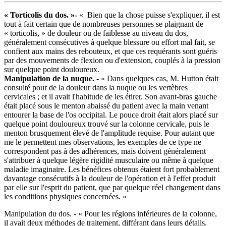
« Torticolis du dos. »-
« Bien que la chose puisse s'expliquer, il est
tout à fait certain que de nombreuses personnes se plaignant de
« torticolis, » de douleur ou de faiblesse au niveau du dos,
généralement consécutives à quelque blessure ou effort mal fait, se
confient aux mains des rebouteux, et que ces requérants sont guéris
par des mouvements de flexion ou d'extension, couplés à la pression
sur quelque point douloureux.
Manipulation de la nuque. -
« Dans quelques cas, M. Hutton était
consulté pour de la douleur dans la nuque ou les vertèbres
cervicales ; et il avait l'habitude de les étirer. Son avant-bras gauche
était placé sous le menton abaissé du patient avec la main venant
entourer la base de l'os occipital. Le pouce droit était alors placé sur
quelque point douloureux trouvé sur la colonne cervicale, puis le
menton brusquement élevé de l'amplitude requise. Pour autant que
me le permettent mes observations, les exemples de ce type ne
correspondent pas à des adhérences, mais doivent généralement
s'attribuer à quelque légère rigidité musculaire ou même à quelque
maladie imaginaire. Les bénéfices obtenus étaient fort probablement
davantage consécutifs à la douleur de l'opération et à l'effet produit
par elle sur l'esprit du patient, que par quelque réel changement dans
les conditions physiques concernées. »
Manipulation du dos. - « Pour les régions inférieures de la colonne,
il avait deux méthodes de traitement, différant dans leurs détails,