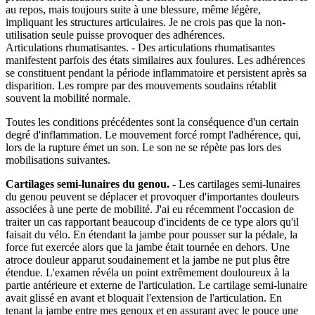
au repos, mais toujours suite à une blessure, même légère,
impliquant les structures articulaires. Je ne crois pas que la non-
utilisation seule puisse provoquer des adhérences.
Articulations rhumatisantes. - Des articulations rhumatisantes
manifestent parfois des états similaires aux foulures. Les adhérences
se constituent pendant la période inflammatoire et persistent après sa
disparition. Les rompre par des mouvements soudains rétablit
souvent la mobilité normale.
Toutes les conditions précédentes sont la conséquence d'un certain
degré d'inflammation. Le mouvement forcé rompt l'adhérence, qui,
lors de la rupture émet un son. Le son ne se répète pas lors des
mobilisations suivantes.
Cartilages semi-lunaires du genou. -
Les cartilages semi-lunaires
du genou peuvent se déplacer et provoquer d'importantes douleurs
associées à une perte de mobilité. J'ai eu récemment l'occasion de
traiter un cas rapportant beaucoup d'incidents de ce type alors qu'il
faisait du vélo. En étendant la jambe pour pousser sur la pédale, la
force fut exercée alors que la jambe était tournée en dehors. Une
atroce douleur apparut soudainement et la jambe ne put plus être
étendue. L'examen révéla un point extrêmement douloureux à la
partie antérieure et externe de l'articulation. Le cartilage semi-lunaire
avait glissé en avant et bloquait l'extension de l'articulation. En
tenant la jambe entre mes genoux et en assurant avec le pouce une