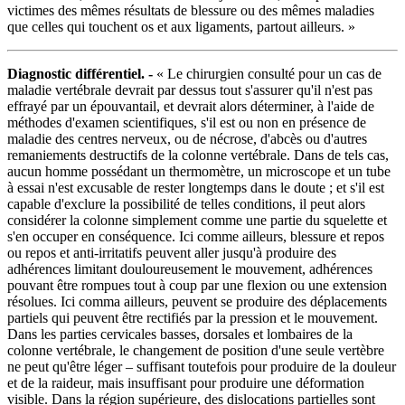
victimes des mêmes résultats de blessure ou des mêmes maladies
que celles qui touchent os et aux ligaments, partout ailleurs. »
Diagnostic différentiel. -
« Le chirurgien consulté pour un cas de
maladie vertébrale devrait par dessus tout s'assurer qu'il n'est pas
effrayé par un épouvantail, et devrait alors déterminer, à l'aide de
méthodes d'examen scientifiques, s'il est ou non en présence de
maladie des centres nerveux, ou de nécrose, d'abcès ou d'autres
remaniements destructifs de la colonne vertébrale. Dans de tels cas,
aucun homme possédant un thermomètre, un microscope et un tube
à essai n'est excusable de rester longtemps dans le doute ; et s'il est
capable d'exclure la possibilité de telles conditions, il peut alors
considérer la colonne simplement comme une partie du squelette et
s'en occuper en conséquence. Ici comme ailleurs, blessure et repos
ou repos et anti-irritatifs peuvent aller jusqu'à produire des
adhérences limitant douloureusement le mouvement, adhérences
pouvant être rompues tout à coup par une flexion ou une extension
résolues. Ici comma ailleurs, peuvent se produire des déplacements
partiels qui peuvent être rectifiés par la pression et le mouvement.
Dans les parties cervicales basses, dorsales et lombaires de la
colonne vertébrale, le changement de position d'une seule vertèbre
ne peut qu'être léger – suffisant toutefois pour produire de la douleur
et de la raideur, mais insuffisant pour produire une déformation
visible. Dans la région supérieure, des dislocations partielles sont