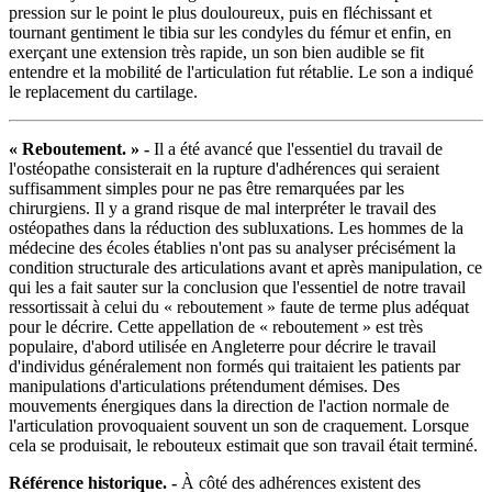
pression sur le point le plus douloureux, puis en fléchissant et
tournant gentiment le tibia sur les condyles du fémur et enfin, en
exerçant une extension très rapide, un son bien audible se fit
entendre et la mobilité de l'articulation fut rétablie. Le son a indiqué
le replacement du cartilage.
« Reboutement. » -
Il a été avancé que l'essentiel du travail de
l'ostéopathe consisterait en la rupture d'adhérences qui seraient
suffisamment simples pour ne pas être remarquées par les
chirurgiens. Il y a grand risque de mal interpréter le travail des
ostéopathes dans la réduction des subluxations. Les hommes de la
médecine des écoles établies n'ont pas su analyser précisément la
condition structurale des articulations avant et après manipulation, ce
qui les a fait sauter sur la conclusion que l'essentiel de notre travail
ressortissait à celui du « reboutement » faute de terme plus adéquat
pour le décrire. Cette appellation de « reboutement » est très
populaire, d'abord utilisée en Angleterre pour décrire le travail
d'individus généralement non formés qui traitaient les patients par
manipulations d'articulations prétendument démises. Des
mouvements énergiques dans la direction de l'action normale de
l'articulation provoquaient souvent un son de craquement. Lorsque
cela se produisait, le rebouteux estimait que son travail était terminé.
Référence historique. -
À côté des adhérences existent des