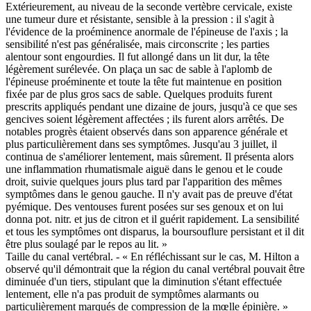
Extérieurement, au niveau de la seconde vertèbre cervicale, existe
une tumeur dure et résistante, sensible à la pression : il s'agit à
l'évidence de la proéminence anormale de l'épineuse de l'axis ; la
sensibilité n'est pas généralisée, mais circonscrite ; les parties
alentour sont engourdies. Il fut allongé dans un lit dur, la tête
légèrement surélevée. On plaça un sac de sable à l'aplomb de
l'épineuse proéminente et toute la tête fut maintenue en position
fixée par de plus gros sacs de sable. Quelques produits furent
prescrits appliqués pendant une dizaine de jours, jusqu'à ce que ses
gencives soient légèrement affectées ; ils furent alors arrêtés. De
notables progrès étaient observés dans son apparence générale et
plus particulièrement dans ses symptômes. Jusqu'au 3 juillet, il
continua de s'améliorer lentement, mais sûrement. Il présenta alors
une inflammation rhumatismale aiguë dans le genou et le coude
droit, suivie quelques jours plus tard par l'apparition des mêmes
symptômes dans le genou gauche. Il n'y avait pas de preuve d'état
pyémique. Des ventouses furent posées sur ses genoux et on lui
donna pot. nitr. et jus de citron et il guérit rapidement. La sensibilité
et tous les symptômes ont disparus, la boursouflure persistant et il dit
être plus soulagé par le repos au lit. »
Taille du canal vertébral. - « En réfléchissant sur le cas, M. Hilton a
observé qu'il démontrait que la région du canal vertébral pouvait être
diminuée d'un tiers, stipulant que la diminution s'étant effectuée
lentement, elle n'a pas produit de symptômes alarmants ou
particulièrement marqués de compression de la mœlle épinière. »