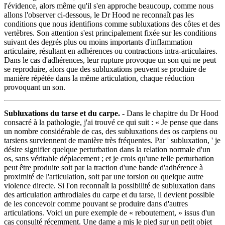
l'évidence, alors même qu'il s'en approche beaucoup, comme nous
allons l'observer ci-dessous, le Dr Hood ne reconnaît pas les
conditions que nous identifions comme subluxations des côtes et des
vertèbres. Son attention s'est principalement fixée sur les conditions
suivant des degrés plus ou moins importants d'inflammation
articulaire, résultant en adhérences ou contractions intra-articulaires.
Dans le cas d'adhérences, leur rupture provoque un son qui ne peut
se reproduire, alors que des subluxations peuvent se produire de
manière répétée dans la même articulation, chaque réduction
provoquant un son.
Subluxations du tarse et du carpe. -
Dans le chapitre du Dr Hood
consacré à la pathologie, j'ai trouvé ce qui suit : « Je pense que dans
un nombre considérable de cas, des subluxations des os carpiens ou
tarsiens surviennent de manière très fréquentes. Par ' subluxation, ' je
désire signifier quelque perturbation dans la relation normale d'un
os, sans véritable déplacement ; et je crois qu'une telle perturbation
peut être produite soit par la traction d'une bande d'adhérence à
proximité de l'articulation, soit par une torsion ou quelque autre
violence directe. Si l'on reconnaît la possibilité de subluxation dans
des articulation arthrodiales du carpe et du tarse, il devient possible
de les concevoir comme pouvant se produire dans d'autres
articulations. Voici un pure exemple de « reboutement, » issus d'un
cas consulté récemment. Une dame a mis le pied sur un petit objet