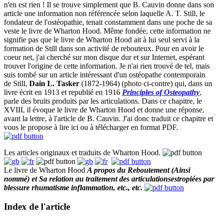
n'en est rien ! Il se trouve simplement que B. Cauvin donne dans son
article une information non référencée selon laquelle A. T. Still, le
fondateur de l'ostéopathie, tenait constamment dans une poche de sa
veste le livre de Wharton Hood. Même fondée, cette information ne
signifie pas que le livre de Wharton Hood ait à lui seul servi à la
formation de Still dans son activité de rebouteux. Pour en avoir le
coeur net, j'ai cherché sur mon disque dur et sur Internet, espérant
trouver l'origine de cette information. Je n'ai rien trouvé de tel, mais
suis tombé sur un article intéressant d'un ostéopathe contemporain
de Still,
Dain L. Tasker
(1872-1964) (photo ci-contre) qui, dans un
livre écrit en 1913 et republié en 1916
Principles of Osteopathy
,
parle des bruits produits par les articulations. Dans ce chapitre, le
XVIII, il évoque le livre de Wharton Hood et donne une réponse,
avant la lettre, à l'article de B. Cauvin. J'ai donc traduit ce chapitre et
vous le propose à lire ici ou à télécharger en format PDF.
Les articles originaux et traduits de Wharton Hood.
Le livre de Wharton Hood
A propos du Reboutement (Ainsi
nommé) et Sa relation au traitement des articulationsestropiées par
blessure rhumatisme inflammation, etc., etc.
Index de l'article