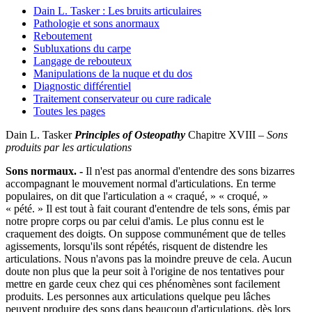
Dain L. Tasker : Les bruits articulaires
Pathologie et sons anormaux
Reboutement
Subluxations du carpe
Langage de rebouteux
Manipulations de la nuque et du dos
Diagnostic différentiel
Traitement conservateur ou cure radicale
Toutes les pages
Dain L. Tasker
Principles of Osteopathy
Chapitre XVIII –
Sons
produits par les articulations
Sons normaux. -
Il n'est pas anormal d'entendre des sons bizarres
accompagnant le mouvement normal d'articulations. En terme
populaires, on dit que l'articulation a « craqué, » « croqué, »
« pété. » Il est tout à fait courant d'entendre de tels sons, émis par
notre propre corps ou par celui d'amis. Le plus connu est le
craquement des doigts. On suppose communément que de telles
agissements, lorsqu'ils sont répétés, risquent de distendre les
articulations. Nous n'avons pas la moindre preuve de cela. Aucun
doute non plus que la peur soit à l'origine de nos tentatives pour
mettre en garde ceux chez qui ces phénomènes sont facilement
produits. Les personnes aux articulations quelque peu lâches
peuvent produire des sons dans beaucoup d'articulations, dès lors