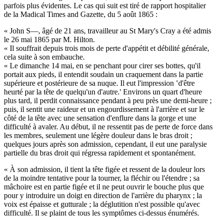
parfois plus évidentes. Le cas qui suit est tiré de rapport hospitalier
de la Madical Times and Gazette, du 5 août 1865 :
« John S—, âgé de 21 ans, travailleur au St Mary's Cray a été admis
le 26 mai 1865 par M. Hilton.
« Il souffrait depuis trois mois de perte d'appétit et débilité générale,
cela suite à son embauche.
« Le dimanche 14 mai, en se penchant pour cirer ses bottes, qu'il
portait aux pieds, il entendit soudain un craquement dans la partie
supérieure et postérieure de sa nuque. Il eut l'impression ‛d'être
heurté par la tête de quelqu'un d'autre.' Environs un quart d'heure
plus tard, il perdit connaissance pendant à peu près une demi-heure ;
puis, il sentit une raideur et un engourdissement à l'arrière et sur le
côté de la tête avec une sensation d'enflure dans la gorge et une
difficulté à avaler. Au début, il ne ressentit pas de perte de force dans
les membres, seulement une légère douleur dans le bras droit ;
quelques jours après son admission, cependant, il eut une paralysie
partielle du bras droit qui régressa rapidement et spontanément.
« À son admission, il tient la tête figée et ressent de la douleur lors
de la moindre tentative pour la tourner, la fléchir ou l'étendre ; sa
mâchoire est en partie figée et il ne peut ouvrir le bouche plus que
pour y introduire un doigt en direction de l'arrière du pharynx ; la
voix est épaisse et gutturale ; la déglutition n'est possible qu'avec
difficulté. Il se plaint de tous les symptômes ci-dessus énumérés.