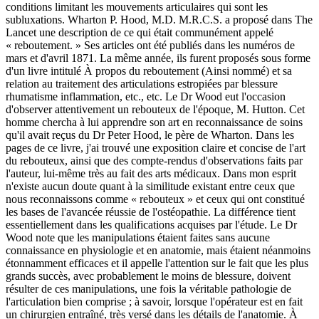
conditions limitant les mouvements articulaires qui sont les
subluxations. Wharton P. Hood, M.D. M.R.C.S. a proposé dans The
Lancet une description de ce qui était communément appelé
« reboutement. » Ses articles ont été publiés dans les numéros de
mars et d'avril 1871. La même année, ils furent proposés sous forme
d'un livre intitulé À propos du reboutement (Ainsi nommé) et sa
relation au traitement des articulations estropiées par blessure
rhumatisme inflammation, etc., etc. Le Dr Wood eut l'occasion
d'observer attentivement un rebouteux de l'époque, M. Hutton. Cet
homme chercha à lui apprendre son art en reconnaissance de soins
qu'il avait reçus du Dr Peter Hood, le père de Wharton. Dans les
pages de ce livre, j'ai trouvé une exposition claire et concise de l'art
du rebouteux, ainsi que des compte-rendus d'observations faits par
l'auteur, lui-même très au fait des arts médicaux. Dans mon esprit
n'existe aucun doute quant à la similitude existant entre ceux que
nous reconnaissons comme « rebouteux » et ceux qui ont constitué
les bases de l'avancée réussie de l'ostéopathie. La différence tient
essentiellement dans les qualifications acquises par l'étude. Le Dr
Wood note que les manipulations étaient faites sans aucune
connaissance en physiologie et en anatomie, mais étaient néanmoins
étonnamment efficaces et il appelle l'attention sur le fait que les plus
grands succès, avec probablement le moins de blessure, doivent
résulter de ces manipulations, une fois la véritable pathologie de
l'articulation bien comprise ; à savoir, lorsque l'opérateur est en fait
un chirurgien entraîné, très versé dans les détails de l'anatomie. À