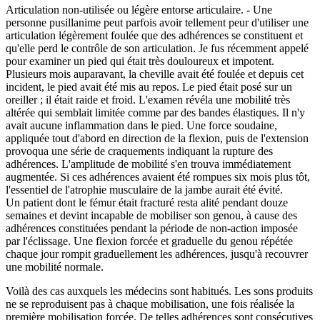
Articulation non-utilisée ou légère entorse articulaire. - Une
personne pusillanime peut parfois avoir tellement peur d'utiliser une
articulation légèrement foulée que des adhérences se constituent et
qu'elle perd le contrôle de son articulation. Je fus récemment appelé
pour examiner un pied qui était très douloureux et impotent.
Plusieurs mois auparavant, la cheville avait été foulée et depuis cet
incident, le pied avait été mis au repos. Le pied était posé sur un
oreiller ; il était raide et froid. L'examen révéla une mobilité très
altérée qui semblait limitée comme par des bandes élastiques. Il n'y
avait aucune inflammation dans le pied. Une force soudaine,
appliquée tout d'abord en direction de la flexion, puis de l'extension
provoqua une série de craquements indiquant la rupture des
adhérences. L'amplitude de mobilité s'en trouva immédiatement
augmentée. Si ces adhérences avaient été rompues six mois plus tôt,
l'essentiel de l'atrophie musculaire de la jambe aurait été évité.
Un patient dont le fémur était fracturé resta alité pendant douze
semaines et devint incapable de mobiliser son genou, à cause des
adhérences constituées pendant la période de non-action imposée
par l'éclissage. Une flexion forcée et graduelle du genou répétée
chaque jour rompit graduellement les adhérences, jusqu'à recouvrer
une mobilité normale.
Voilà des cas auxquels les médecins sont habitués. Les sons produits
ne se reproduisent pas à chaque mobilisation, une fois réalisée la
première mobilisation forcée. De telles adhérences sont consécutives