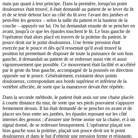
mais pas quant à leur principe. Dans la première, lorsqu'un point
douloureux était trouvé, il était demandé au patient de se lever du lit
et de se tenir debout face au côté du lit avec l'avant des jambes et
peut-être les genoux – selon la taille du patient et la hauteur de la
couche – appuyés sur lui. On lui demandait ensuite de se pencher en
avant, jusqu'à ce que les épaules touchent le lit. Le bras gauche de
l'opérateur était alors placé en travers de la poitrine du patient, le
pouce droit sur le point douloureux. Une ferme pression était
exercée par le pouce et dès qu'il ressentait qu'il avait trouvé la
position lui permettant de disposer de toute la puissance de son bras
gauche, il demandait au patient de se redresser aussi vite et aussi
vigoureusement que possible. Ce mouvement était facilité et accéléré
par le geste du bras gauche, accompagné de la poussée en direction
opposée sur le pouce. Généralement, existaient deux points
douloureux, correspondant aux bords supérieur et inférieur de la
vertèbre affectée, de sorte que la manœuvre devait être répétée.
Dans la seconde méthode, le patient était assis sur une chaise placée
à courte distance du mur, de sorte que ses pieds pouvaient s'appuyer
fermement dessus. Il lui était demandé de se pencher en avant et de
placer ses bras entre ses jambes, les épaules reposant sur les côté
internes des genoux ; d'assurer une ferme assise sur la chaise, et à un
signal donné, de se redresser brusquement. L'opérateur plaçait son
bras gauche sous la poitrine, plaçait son pouce droit sur le point
douloureux et dans le but d'obtenir une pression ferme et résistante,