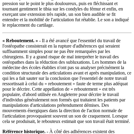
pression sur le point le plus douloureux, puis en fléchissant et
tournant gentiment le tibia sur les condyles du fémur et enfin, en
exerçant une extension très rapide, un son bien audible se fit
entendre et la mobilité de l'articulation fut rétablie. Le son a indiqué
le replacement du cartilage.
« Reboutement. » -
Il a été avancé que l'essentiel du travail de
l'ostéopathe consisterait en la rupture d'adhérences qui seraient
suffisamment simples pour ne pas être remarquées par les
chirurgiens. Il y a grand risque de mal interpréter le travail des
ostéopathes dans la réduction des subluxations. Les hommes de la
médecine des écoles établies n'ont pas su analyser précisément la
condition structurale des articulations avant et après manipulation, ce
qui les a fait sauter sur la conclusion que l'essentiel de notre travail
ressortissait à celui du « reboutement » faute de terme plus adéquat
pour le décrire. Cette appellation de « reboutement » est très
populaire, d'abord utilisée en Angleterre pour décrire le travail
d'individus généralement non formés qui traitaient les patients par
manipulations d'articulations prétendument démises. Des
mouvements énergiques dans la direction de l'action normale de
l'articulation provoquaient souvent un son de craquement. Lorsque
cela se produisait, le rebouteux estimait que son travail était terminé.
Référence historique. -
À côté des adhérences existent des