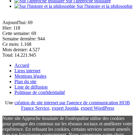
Sur l'approche tissulaire
Sur l'histoire et la philosophie
Aujourd'hui:
69
Hier:
118
Cette semaine:
69
Semaine dernière:
944
Ce mois:
1.168
Mois dernier:
4.527
Total:
14.221.945
Accueil
Liens internet
Mentions légales
Plan du site
Liste de diffusion
Politique de confidentialité
Une
création de site internet par l'agence de communication HOB
France Service
,
expert Joomla
,
expert WordPress
Notre site Approche tissulaire de l'ostéopathie utilise des cookies
pour partager des contenus sur les réseaux sociaux et améliorer votre
expérience. En refusant les cookies, certains services seront amenés
à ne pas fonctionner correctement. Nous conservons votre choix