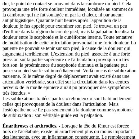
dur, le point de contact se trouvant dans la cambrure du pied. Cela
provoqua une très forte douleur immédiate, localisée au sommet de
la cambrure qui ne fut soulagée ni par la chaleur, ni par aucun
antiphlogistique. Quarante huit heures après l'apparition de la
douleur, je fus appelé pour examiner son pied. Je trouvai un peu
d'enflure dans la région du cou de pied, mais la palpation localisa la
douleur entre le scaphoïde et le cunéiforme interne. Toute tentative
de mobilisation de cette articulation provoquait une forte douleur. La
patiente ne pouvait se tenir sur son pied, à cause de la douleur qui
augmentait terriblement. L'extension du pied, associée à une forte
pression sur la partie supérieure de l'articulation provoqua un très
fort son, la proéminence du scaphoïde diminua et la patiente put
poser son pied sur le sol immédiatement. Voilà un cas de subluxation
tarsienne. Si le même degré de déplacement avait existé dans une
articulation vertébrale, son effet sur la circulation dans les centres
nerveux de la mœlle épinière aurait pu provoquer des symptômes
très étendus. »
Les subluxations traitées par les « rebouteux » sont habituellement
celles qui provoquent de la douleur dans l'articulation. Mais
l'ostéopathe ne se fie pas seulement à la douleur comme symptôme
de subluxation : son véritable guide est la palpation.
Énarthroses et arthrodies. -
Lorsque la tête du fémur est forcée
hors de l'acétabule, existe un arrachement plus ou moins important
des ligaments, avec un inflammation conséquente. Le remplacement