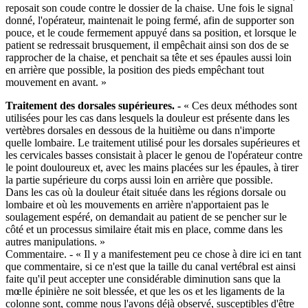
reposait son coude contre le dossier de la chaise. Une fois le signal
donné, l'opérateur, maintenait le poing fermé, afin de supporter son
pouce, et le coude fermement appuyé dans sa position, et lorsque le
patient se redressait brusquement, il empêchait ainsi son dos de se
rapprocher de la chaise, et penchait sa tête et ses épaules aussi loin
en arrière que possible, la position des pieds empêchant tout
mouvement en avant. »
Traitement des dorsales supérieures. -
« Ces deux méthodes sont
utilisées pour les cas dans lesquels la douleur est présente dans les
vertèbres dorsales en dessous de la huitième ou dans n'importe
quelle lombaire. Le traitement utilisé pour les dorsales supérieures et
les cervicales basses consistait à placer le genou de l'opérateur contre
le point douloureux et, avec les mains placées sur les épaules, à tirer
la partie supérieure du corps aussi loin en arrière que possible.
Dans les cas où la douleur était située dans les régions dorsale ou
lombaire et où les mouvements en arrière n'apportaient pas le
soulagement espéré, on demandait au patient de se pencher sur le
côté et un processus similaire était mis en place, comme dans les
autres manipulations. »
Commentaire. - « Il y a manifestement peu ce chose à dire ici en tant
que commentaire, si ce n'est que la taille du canal vertébral est ainsi
faite qu'il peut accepter une considérable diminution sans que la
mœlle épinière ne soit blessée, et que les os et les ligaments de la
colonne sont, comme nous l'avons déjà observé, susceptibles d'être