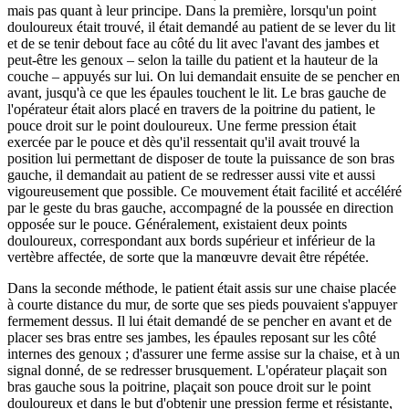
mais pas quant à leur principe. Dans la première, lorsqu'un point
douloureux était trouvé, il était demandé au patient de se lever du lit
et de se tenir debout face au côté du lit avec l'avant des jambes et
peut-être les genoux – selon la taille du patient et la hauteur de la
couche – appuyés sur lui. On lui demandait ensuite de se pencher en
avant, jusqu'à ce que les épaules touchent le lit. Le bras gauche de
l'opérateur était alors placé en travers de la poitrine du patient, le
pouce droit sur le point douloureux. Une ferme pression était
exercée par le pouce et dès qu'il ressentait qu'il avait trouvé la
position lui permettant de disposer de toute la puissance de son bras
gauche, il demandait au patient de se redresser aussi vite et aussi
vigoureusement que possible. Ce mouvement était facilité et accéléré
par le geste du bras gauche, accompagné de la poussée en direction
opposée sur le pouce. Généralement, existaient deux points
douloureux, correspondant aux bords supérieur et inférieur de la
vertèbre affectée, de sorte que la manœuvre devait être répétée.
Dans la seconde méthode, le patient était assis sur une chaise placée
à courte distance du mur, de sorte que ses pieds pouvaient s'appuyer
fermement dessus. Il lui était demandé de se pencher en avant et de
placer ses bras entre ses jambes, les épaules reposant sur les côté
internes des genoux ; d'assurer une ferme assise sur la chaise, et à un
signal donné, de se redresser brusquement. L'opérateur plaçait son
bras gauche sous la poitrine, plaçait son pouce droit sur le point
douloureux et dans le but d'obtenir une pression ferme et résistante,