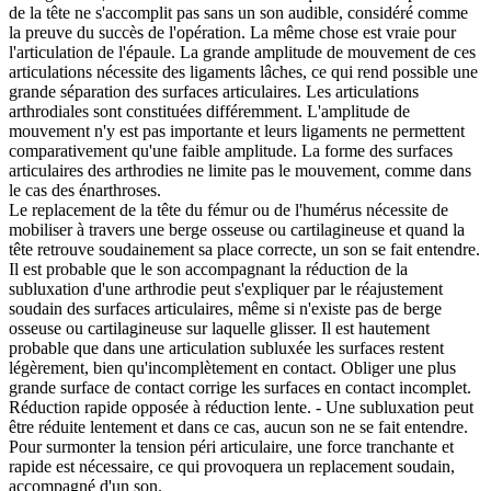
de la tête ne s'accomplit pas sans un son audible, considéré comme
la preuve du succès de l'opération. La même chose est vraie pour
l'articulation de l'épaule. La grande amplitude de mouvement de ces
articulations nécessite des ligaments lâches, ce qui rend possible une
grande séparation des surfaces articulaires. Les articulations
arthrodiales sont constituées différemment. L'amplitude de
mouvement n'y est pas importante et leurs ligaments ne permettent
comparativement qu'une faible amplitude. La forme des surfaces
articulaires des arthrodies ne limite pas le mouvement, comme dans
le cas des énarthroses.
Le replacement de la tête du fémur ou de l'humérus nécessite de
mobiliser à travers une berge osseuse ou cartilagineuse et quand la
tête retrouve soudainement sa place correcte, un son se fait entendre.
Il est probable que le son accompagnant la réduction de la
subluxation d'une arthrodie peut s'expliquer par le réajustement
soudain des surfaces articulaires, même si n'existe pas de berge
osseuse ou cartilagineuse sur laquelle glisser. Il est hautement
probable que dans une articulation subluxée les surfaces restent
légèrement, bien qu'incomplètement en contact. Obliger une plus
grande surface de contact corrige les surfaces en contact incomplet.
Réduction rapide opposée à réduction lente. - Une subluxation peut
être réduite lentement et dans ce cas, aucun son ne se fait entendre.
Pour surmonter la tension péri articulaire, une force tranchante et
rapide est nécessaire, ce qui provoquera un replacement soudain,
accompagné d'un son.