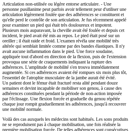
Articulation non-utilisée ou légère entorse articulaire. - Une
personne pusillanime peut parfois avoir tellement peur d'utiliser une
articulation légèrement foulée que des adhérences se constituent et
qu'elle perd le contrôle de son articulation. Je fus récemment appelé
pour examiner un pied qui était très douloureux et impotent.
Plusieurs mois auparavant, la cheville avait été foulée et depuis cet
incident, le pied avait été mis au repos. Le pied était posé sur un
oreiller ; il était raide et froid. L'examen révéla une mobilité très
altérée qui semblait limitée comme par des bandes élastiques. Il n'y
avait aucune inflammation dans le pied. Une force soudaine,
appliquée tout d'abord en direction de la flexion, puis de l'extension
provoqua une série de craquements indiquant la rupture des
adhérences. L'amplitude de mobilité s'en trouva immédiatement
augmentée. Si ces adhérences avaient été rompues six mois plus tôt,
l'essentiel de l'atrophie musculaire de la jambe aurait été évité.
Un patient dont le fémur était fracturé resta alité pendant douze
semaines et devint incapable de mobiliser son genou, à cause des
adhérences constituées pendant la période de non-action imposée
par l'éclissage. Une flexion forcée et graduelle du genou répétée
chaque jour rompit graduellement les adhérences, jusqu'à recouvrer
une mobilité normale.
Voilà des cas auxquels les médecins sont habitués. Les sons produits
ne se reproduisent pas à chaque mobilisation, une fois réalisée la
première mobilisation forcée. De telles adhérences sont consécutives