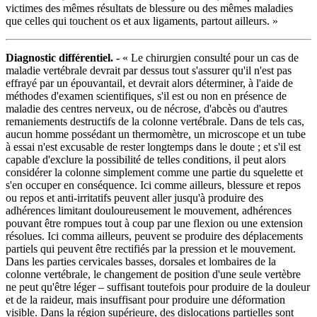
victimes des mêmes résultats de blessure ou des mêmes maladies
que celles qui touchent os et aux ligaments, partout ailleurs. »
Diagnostic différentiel. -
« Le chirurgien consulté pour un cas de
maladie vertébrale devrait par dessus tout s'assurer qu'il n'est pas
effrayé par un épouvantail, et devrait alors déterminer, à l'aide de
méthodes d'examen scientifiques, s'il est ou non en présence de
maladie des centres nerveux, ou de nécrose, d'abcès ou d'autres
remaniements destructifs de la colonne vertébrale. Dans de tels cas,
aucun homme possédant un thermomètre, un microscope et un tube
à essai n'est excusable de rester longtemps dans le doute ; et s'il est
capable d'exclure la possibilité de telles conditions, il peut alors
considérer la colonne simplement comme une partie du squelette et
s'en occuper en conséquence. Ici comme ailleurs, blessure et repos
ou repos et anti-irritatifs peuvent aller jusqu'à produire des
adhérences limitant douloureusement le mouvement, adhérences
pouvant être rompues tout à coup par une flexion ou une extension
résolues. Ici comma ailleurs, peuvent se produire des déplacements
partiels qui peuvent être rectifiés par la pression et le mouvement.
Dans les parties cervicales basses, dorsales et lombaires de la
colonne vertébrale, le changement de position d'une seule vertèbre
ne peut qu'être léger – suffisant toutefois pour produire de la douleur
et de la raideur, mais insuffisant pour produire une déformation
visible. Dans la région supérieure, des dislocations partielles sont