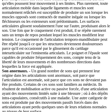
qu'elles poussent leur mouvement à ses limites. Plus rarement, toute
articulation mobile dans laquelle ligaments et muscles sont
normalement relâchés est susceptible de produire un son lorsque les
muscles opposés sont contractés de manière inégale ou lorsque les
fléchisseurs ou les extenseurs sont prédominants. Les surfaces
articulaires glissent soudainement l'une sur l'autre, produisant alors le
son. Une fois que le craquement s'est produit, il se répète rarement
sans un temps de repos pendant lequel les muscles modifient leur
tension. Le craquement de l'articulation temporo-mandibulaire peut
être répété jusqu'à ce que les structures deviennent douloureuses
parce qu'il est occasionné par le glissement du cartilage
interarticulaire sur l'eminentia articularis. Le poignet et l'épaule sont
capables de produire fréquemment des sons, compte tenu de la
liberté de leurs mouvements et des nombreuses directions dans
lesquelles la force est appliquée.
Son anormaux. -
Un grand nombre de sons qui prennent leur
origine dans les articulations sont anormaux, soit parce que
l'articulation est anormale, soit parce que ces sons ne devraient pas
être produits. Certains de ces sons sont familiers au médecin. Ils
résultent de mobilisation active ou passive forcée, d'une articulation
ayant des mouvements limités suite à une blessure ; où à des dépôts
intra-capsulaires, consécutifs à une maladie. Une autre catégorie de
sons est produite par des mouvements passifs forcés dans des
articulations ayant perdu quelques unes de leurs relations normales
au niveau de leur surface.