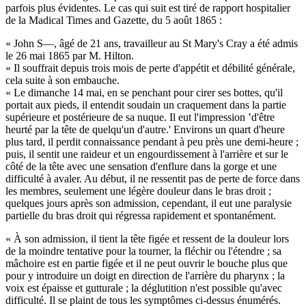
parfois plus évidentes. Le cas qui suit est tiré de rapport hospitalier
de la Madical Times and Gazette, du 5 août 1865 :
« John S—, âgé de 21 ans, travailleur au St Mary's Cray a été admis
le 26 mai 1865 par M. Hilton.
« Il souffrait depuis trois mois de perte d'appétit et débilité générale,
cela suite à son embauche.
« Le dimanche 14 mai, en se penchant pour cirer ses bottes, qu'il
portait aux pieds, il entendit soudain un craquement dans la partie
supérieure et postérieure de sa nuque. Il eut l'impression ‛d'être
heurté par la tête de quelqu'un d'autre.' Environs un quart d'heure
plus tard, il perdit connaissance pendant à peu près une demi-heure ;
puis, il sentit une raideur et un engourdissement à l'arrière et sur le
côté de la tête avec une sensation d'enflure dans la gorge et une
difficulté à avaler. Au début, il ne ressentit pas de perte de force dans
les membres, seulement une légère douleur dans le bras droit ;
quelques jours après son admission, cependant, il eut une paralysie
partielle du bras droit qui régressa rapidement et spontanément.
« À son admission, il tient la tête figée et ressent de la douleur lors
de la moindre tentative pour la tourner, la fléchir ou l'étendre ; sa
mâchoire est en partie figée et il ne peut ouvrir le bouche plus que
pour y introduire un doigt en direction de l'arrière du pharynx ; la
voix est épaisse et gutturale ; la déglutition n'est possible qu'avec
difficulté. Il se plaint de tous les symptômes ci-dessus énumérés.