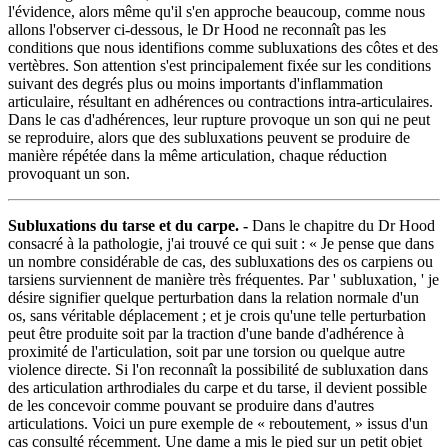
l'évidence, alors même qu'il s'en approche beaucoup, comme nous
allons l'observer ci-dessous, le Dr Hood ne reconnaît pas les
conditions que nous identifions comme subluxations des côtes et des
vertèbres. Son attention s'est principalement fixée sur les conditions
suivant des degrés plus ou moins importants d'inflammation
articulaire, résultant en adhérences ou contractions intra-articulaires.
Dans le cas d'adhérences, leur rupture provoque un son qui ne peut
se reproduire, alors que des subluxations peuvent se produire de
manière répétée dans la même articulation, chaque réduction
provoquant un son.
Subluxations du tarse et du carpe. -
Dans le chapitre du Dr Hood
consacré à la pathologie, j'ai trouvé ce qui suit : « Je pense que dans
un nombre considérable de cas, des subluxations des os carpiens ou
tarsiens surviennent de manière très fréquentes. Par ' subluxation, ' je
désire signifier quelque perturbation dans la relation normale d'un
os, sans véritable déplacement ; et je crois qu'une telle perturbation
peut être produite soit par la traction d'une bande d'adhérence à
proximité de l'articulation, soit par une torsion ou quelque autre
violence directe. Si l'on reconnaît la possibilité de subluxation dans
des articulation arthrodiales du carpe et du tarse, il devient possible
de les concevoir comme pouvant se produire dans d'autres
articulations. Voici un pure exemple de « reboutement, » issus d'un
cas consulté récemment. Une dame a mis le pied sur un petit objet