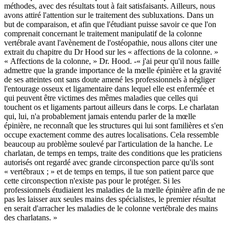
méthodes, avec des résultats tout à fait satisfaisants. Ailleurs, nous
avons attiré l'attention sur le traitement des subluxations. Dans un
but de comparaison, et afin que l'étudiant puisse savoir ce que l'on
comprenait concernant le traitement manipulatif de la colonne
vertébrale avant l'avènement de l'ostéopathie, nous allons citer une
extrait du chapitre du Dr Hood sur les « affections de la colonne. »
« Affections de la colonne, » Dr. Hood. -« j'ai peur qu'il nous faille
admettre que la grande importance de la mœlle épinière et la gravité
de ses atteintes ont sans doute amené les professionnels à négliger
l'entourage osseux et ligamentaire dans lequel elle est enfermée et
qui peuvent être victimes des mêmes maladies que celles qui
touchent os et ligaments partout ailleurs dans le corps. Le charlatan
qui, lui, n'a probablement jamais entendu parler de la mœlle
épinière, ne reconnaît que les structures qui lui sont familières et s'en
occupe exactement comme des autres localisations. Cela ressemble
beaucoup au problème soulevé par l'articulation de la hanche. Le
charlatan, de temps en temps, traite des conditions que les praticiens
autorisés ont regardé avec grande circonspection parce qu'ils sont
« vertébraux ; » et de temps en temps, il tue son patient parce que
cette circonspection n'existe pas pour le protéger. Si les
professionnels étudiaient les maladies de la mœlle épinière afin de ne
pas les laisser aux seules mains des spécialistes, le premier résultat
en serait d'arracher les maladies de le colonne vertébrale des mains
des charlatans. »