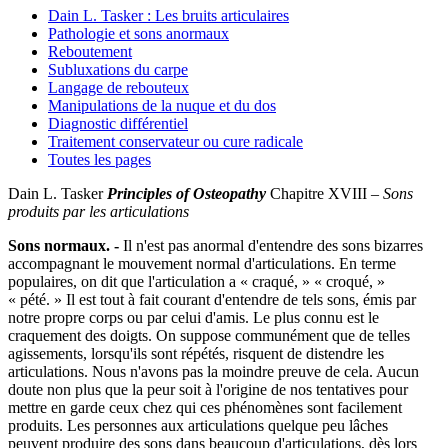
Dain L. Tasker : Les bruits articulaires
Pathologie et sons anormaux
Reboutement
Subluxations du carpe
Langage de rebouteux
Manipulations de la nuque et du dos
Diagnostic différentiel
Traitement conservateur ou cure radicale
Toutes les pages
Dain L. Tasker
Principles of Osteopathy
Chapitre XVIII –
Sons
produits par les articulations
Sons normaux. -
Il n'est pas anormal d'entendre des sons bizarres
accompagnant le mouvement normal d'articulations. En terme
populaires, on dit que l'articulation a « craqué, » « croqué, »
« pété. » Il est tout à fait courant d'entendre de tels sons, émis par
notre propre corps ou par celui d'amis. Le plus connu est le
craquement des doigts. On suppose communément que de telles
agissements, lorsqu'ils sont répétés, risquent de distendre les
articulations. Nous n'avons pas la moindre preuve de cela. Aucun
doute non plus que la peur soit à l'origine de nos tentatives pour
mettre en garde ceux chez qui ces phénomènes sont facilement
produits. Les personnes aux articulations quelque peu lâches
peuvent produire des sons dans beaucoup d'articulations, dès lors