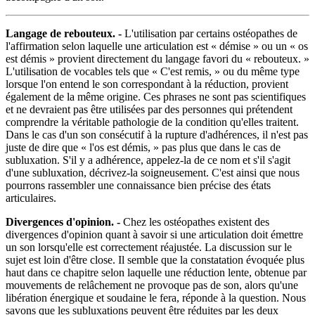
Langage de rebouteux. -
L'utilisation par certains ostéopathes de
l'affirmation selon laquelle une articulation est « démise » ou un « os
est démis » provient directement du langage favori du « rebouteux. »
L'utilisation de vocables tels que « C'est remis, » ou du même type
lorsque l'on entend le son correspondant à la réduction, provient
également de la même origine. Ces phrases ne sont pas scientifiques
et ne devraient pas être utilisées par des personnes qui prétendent
comprendre la véritable pathologie de la condition qu'elles traitent.
Dans le cas d'un son consécutif à la rupture d'adhérences, il n'est pas
juste de dire que « l'os est démis, » pas plus que dans le cas de
subluxation. S'il y a adhérence, appelez-la de ce nom et s'il s'agit
d'une subluxation, décrivez-la soigneusement. C'est ainsi que nous
pourrons rassembler une connaissance bien précise des états
articulaires.
Divergences d'opinion. -
Chez les ostéopathes existent des
divergences d'opinion quant à savoir si une articulation doit émettre
un son lorsqu'elle est correctement réajustée. La discussion sur le
sujet est loin d'être close. Il semble que la constatation évoquée plus
haut dans ce chapitre selon laquelle une réduction lente, obtenue par
mouvements de relâchement ne provoque pas de son, alors qu'une
libération énergique et soudaine le fera, réponde à la question. Nous
savons que les subluxations peuvent être réduites par les deux