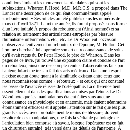
conditions limitant les mouvements articulaires qui sont les
subluxations. Wharton P. Hood, M.D. M.R.C.S. a proposé dans The
Lancet une description de ce qui était communément appelé
« reboutement. » Ses articles ont été publiés dans les numéros de
mars et d'avril 1871. La même année, ils furent proposés sous forme
d'un livre intitulé À propos du reboutement (Ainsi nommé) et sa
relation au traitement des articulations estropiées par blessure
rhumatisme inflammation, etc., etc. Le Dr Wood eut l'occasion
d'observer attentivement un rebouteux de l'époque, M. Hutton. Cet
homme chercha à lui apprendre son art en reconnaissance de soins
qu'il avait reçus du Dr Peter Hood, le père de Wharton. Dans les
pages de ce livre, j'ai trouvé une exposition claire et concise de l'art
du rebouteux, ainsi que des compte-rendus d'observations faits par
l'auteur, lui-même très au fait des arts médicaux. Dans mon esprit
n'existe aucun doute quant à la similitude existant entre ceux que
nous reconnaissons comme « rebouteux » et ceux qui ont constitué
les bases de l'avancée réussie de l'ostéopathie. La différence tient
essentiellement dans les qualifications acquises par l'étude. Le Dr
Wood note que les manipulations étaient faites sans aucune
connaissance en physiologie et en anatomie, mais étaient néanmoins
étonnamment efficaces et il appelle l'attention sur le fait que les plus
grands succès, avec probablement le moins de blessure, doivent
résulter de ces manipulations, une fois la véritable pathologie de
l'articulation bien comprise ; à savoir, lorsque l'opérateur est en fait
un chirurgien entraîné, très versé dans les détails de l'anatomie. À