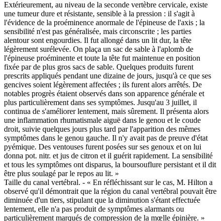
Extérieurement, au niveau de la seconde vertèbre cervicale, existe
une tumeur dure et résistante, sensible à la pression : il s'agit à
l'évidence de la proéminence anormale de l'épineuse de l'axis ; la
sensibilité n'est pas généralisée, mais circonscrite ; les parties
alentour sont engourdies. Il fut allongé dans un lit dur, la tête
légèrement surélevée. On plaça un sac de sable à l'aplomb de
l'épineuse proéminente et toute la tête fut maintenue en position
fixée par de plus gros sacs de sable. Quelques produits furent
prescrits appliqués pendant une dizaine de jours, jusqu'à ce que ses
gencives soient légèrement affectées ; ils furent alors arrêtés. De
notables progrès étaient observés dans son apparence générale et
plus particulièrement dans ses symptômes. Jusqu'au 3 juillet, il
continua de s'améliorer lentement, mais sûrement. Il présenta alors
une inflammation rhumatismale aiguë dans le genou et le coude
droit, suivie quelques jours plus tard par l'apparition des mêmes
symptômes dans le genou gauche. Il n'y avait pas de preuve d'état
pyémique. Des ventouses furent posées sur ses genoux et on lui
donna pot. nitr. et jus de citron et il guérit rapidement. La sensibilité
et tous les symptômes ont disparus, la boursouflure persistant et il dit
être plus soulagé par le repos au lit. »
Taille du canal vertébral. - « En réfléchissant sur le cas, M. Hilton a
observé qu'il démontrait que la région du canal vertébral pouvait être
diminuée d'un tiers, stipulant que la diminution s'étant effectuée
lentement, elle n'a pas produit de symptômes alarmants ou
particulièrement marqués de compression de la mœlle épinière. »