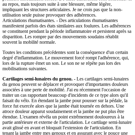
au repos, mais toujours suite à une blessure, même légère,
impliquant les structures articulaires. Je ne crois pas que la non-
utilisation seule puisse provoquer des adhérences.
Articulations rhumatisantes. - Des articulations rhumatisantes
manifestent parfois des états similaires aux foulures. Les adhérences
se constituent pendant la période inflammatoire et persistent après sa
disparition. Les rompre par des mouvements soudains rétablit
souvent la mobilité normale.
Toutes les conditions précédentes sont la conséquence d'un certain
degré d'inflammation. Le mouvement forcé rompt l'adhérence, qui,
lors de la rupture émet un son. Le son ne se répète pas lors des
mobilisations suivantes.
Cartilages semi-lunaires du genou. -
Les cartilages semi-lunaires
du genou peuvent se déplacer et provoquer d'importantes douleurs
associées à une perte de mobilité. J'ai eu récemment l'occasion de
traiter un cas rapportant beaucoup d'incidents de ce type alors qu'il
faisait du vélo. En étendant la jambe pour pousser sur la pédale, la
force fut exercée alors que la jambe était tournée en dehors. Une
atroce douleur apparut soudainement et la jambe ne put plus être
étendue. L'examen révéla un point extrêmement douloureux à la
partie antérieure et externe de l'articulation. Le cartilage semi-lunaire
avait glissé en avant et bloquait l'extension de l'articulation. En
tenant la jambe entre mes genoux et en assurant avec le pouce une