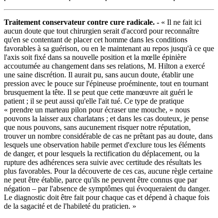
Traitement conservateur contre cure radicale. -
« Il ne fait ici
aucun doute que tout chirurgien serait d'accord pour reconnaître
qu'en se contentant de placer cet homme dans les conditions
favorables à sa guérison, ou en le maintenant au repos jusqu'à ce que
l'axis soit fixé dans sa nouvelle position et la mœlle épinière
accoutumée au changement dans ses relations, M. Hilton a exercé
une saine discrétion. Il aurait pu, sans aucun doute, établir une
pression avec le pouce sur l'épineuse proéminente, tout en tournant
brusquement la tête. Il se peut que cette manœuvre ait guéri le
patient ; il se peut aussi qu'elle l'ait tué. Ce type de pratique
« prendre un marteau pilon pour écraser une mouche, » nous
pouvons la laisser aux charlatans ; et dans les cas douteux, je pense
que nous pouvons, sans aucunement risquer notre réputation,
trouver un nombre considérable de cas ne prêtant pas au doute, dans
lesquels une observation habile permet d'exclure tous les éléments
de danger, et pour lesquels la rectification du déplacement, ou la
rupture des adhérences sera suivie avec certitude des résultats les
plus favorables. Pour la découverte de ces cas, aucune règle certaine
ne peut être établie, parce qu'ils ne peuvent être connus que par
négation – par l'absence de symptômes qui évoqueraient du danger.
Le diagnostic doit être fait pour chaque cas et dépend à chaque fois
de la sagacité et de l'habileté du praticien. »