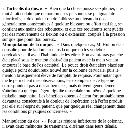
« Torticolis du dos. »-
« Bien que la chose puisse s'expliquer, il est
tout à fait certain que de nombreuses personnes se plaignant de
« torticolis, » de douleur ou de faiblesse au niveau du dos,
généralement consécutives à quelque blessure ou effort mal fait, se
confient aux mains des rebouteux, et que ces requérants sont guéris
par des mouvements de flexion ou d'extension, couplés à la pression
sur quelque point douloureux.
Manipulation de la nuque. -
« Dans quelques cas, M. Hutton était
consulté pour de la douleur dans la nuque ou les vertèbres
cervicales ; et il avait l'habitude de les étirer. Son avant-bras gauche
était placé sous le menton abaissé du patient avec la main venant
entourer la base de l'os occipital. Le pouce droit était alors placé sur
quelque point douloureux trouvé sur la colonne cervicale, puis le
menton brusquement élevé de l'amplitude requise. Pour autant que
me le permettent mes observations, les exemples de ce type ne
correspondent pas à des adhérences, mais doivent généralement
s'attribuer à quelque légère rigidité musculaire ou même à quelque
maladie imaginaire. Les bénéfices obtenus étaient fort probablement
davantage consécutifs à la douleur de l'opération et à l'effet produit
par elle sur l'esprit du patient, que par quelque réel changement dans
les conditions physiques concernées. »
Manipulation du dos. - « Pour les régions inférieures de la colonne,
il avait deux méthodes de traitement, différant dans leurs détails,