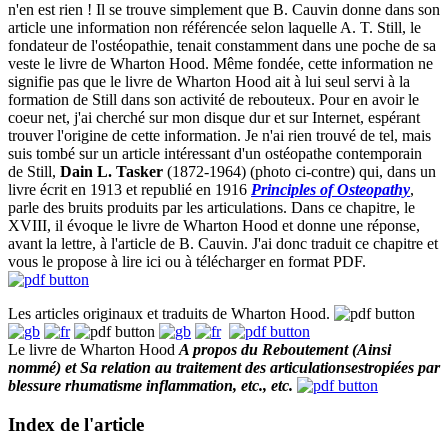
n'en est rien ! Il se trouve simplement que B. Cauvin donne dans son
article une information non référencée selon laquelle A. T. Still, le
fondateur de l'ostéopathie, tenait constamment dans une poche de sa
veste le livre de Wharton Hood. Même fondée, cette information ne
signifie pas que le livre de Wharton Hood ait à lui seul servi à la
formation de Still dans son activité de rebouteux. Pour en avoir le
coeur net, j'ai cherché sur mon disque dur et sur Internet, espérant
trouver l'origine de cette information. Je n'ai rien trouvé de tel, mais
suis tombé sur un article intéressant d'un ostéopathe contemporain
de Still,
Dain L. Tasker
(1872-1964) (photo ci-contre) qui, dans un
livre écrit en 1913 et republié en 1916
Principles of Osteopathy
,
parle des bruits produits par les articulations. Dans ce chapitre, le
XVIII, il évoque le livre de Wharton Hood et donne une réponse,
avant la lettre, à l'article de B. Cauvin. J'ai donc traduit ce chapitre et
vous le propose à lire ici ou à télécharger en format PDF.
Les articles originaux et traduits de Wharton Hood.
Le livre de Wharton Hood
A propos du Reboutement (Ainsi
nommé) et Sa relation au traitement des articulationsestropiées par
blessure rhumatisme inflammation, etc., etc.
Index de l'article