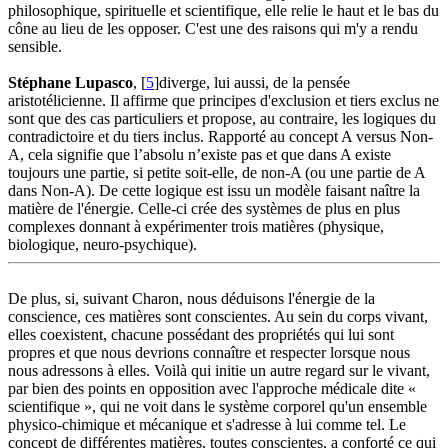
philosophique, spirituelle et scientifique, elle relie le haut et le bas du
cône au lieu de les opposer. C'est une des raisons qui m'y a rendu
sensible.
Stéphane Lupasco
, [
5
]diverge, lui aussi, de la pensée
aristotélicienne. Il affirme que principes d'exclusion et tiers exclus ne
sont que des cas particuliers et propose, au contraire, les logiques du
contradictoire et du tiers inclus. Rapporté au concept A versus Non-
A, cela signifie que l’absolu n’existe pas et que dans A existe
toujours une partie, si petite soit-elle, de non-A (ou une partie de A
dans Non-A). De cette logique est issu un modèle faisant naître la
matière de l'énergie. Celle-ci crée des systèmes de plus en plus
complexes donnant à expérimenter trois matières (physique,
biologique, neuro-psychique).
De plus, si, suivant Charon, nous déduisons l'énergie de la
conscience, ces matières sont conscientes. Au sein du corps vivant,
elles coexistent, chacune possédant des propriétés qui lui sont
propres et que nous devrions connaître et respecter lorsque nous
nous adressons à elles. Voilà qui initie un autre regard sur le vivant,
par bien des points en opposition avec l'approche médicale dite «
scientifique », qui ne voit dans le système corporel qu'un ensemble
physico-chimique et mécanique et s'adresse à lui comme tel. Le
concept de différentes matières, toutes conscientes, a conforté ce qui