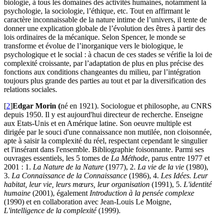
biologie, à tous les domaines des activités humaines, notamment la
psychologie, la sociologie, l’éthique, etc. Tout en affirmant le
caractère inconnaissable de la nature intime de l’univers, il tente de
donner une explication globale de l’évolution des êtres à partir des
lois ordinaires de la mécanique. Selon Spencer, le monde se
transforme et évolue de l’inorganique vers le biologique, le
psychologique et le social : à chacun de ces stades se vérifie la loi de
complexité croissante, par l’adaptation de plus en plus précise des
fonctions aux conditions changeantes du milieu, par l’intégration
toujours plus grande des parties au tout et par la diversification des
relations sociales.
[
2
]
Edgar Morin (
né en 1921). Sociologue et philosophe, au CNRS
depuis 1950. Il y est aujourd'hui directeur de recherche. Enseigne
aux Etats-Unis et en Amérique latine. Son oeuvre multiple est
dirigée par le souci d'une connaissance non mutilée, non cloisonnée,
apte à saisir la complexité du réel, respectant cependant le singulier
et l'insérant dans l'ensemble. Bibliographie foisonnante. Parmi ses
ouvrages essentiels, les 5 tomes de
La Méthode
, parus entre 1977 et
2001 : 1.
La Nature de la Nature
(1977), 2.
La vie de la vie
(1980),
3.
La Connaissance de la Connaissance
(1986), 4.
Les Idées. Leur
habitat, leur vie, leurs m
œ
urs, leur organisation
(1991), 5.
L'identité
humaine
(2001), également
Introduction à la pensée complexe
(1990) et en collaboration avec Jean-Louis Le Moigne,
L'intelligence de la complexité
(1999).