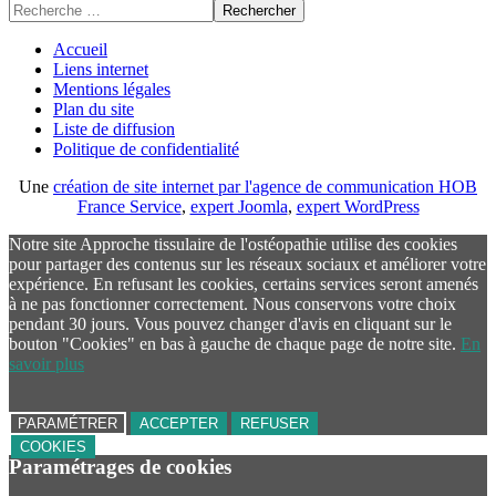
Rechercher
Accueil
Liens internet
Mentions légales
Plan du site
Liste de diffusion
Politique de confidentialité
Une
création de site internet par l'agence de communication HOB
France Service
,
expert Joomla
,
expert WordPress
Notre site Approche tissulaire de l'ostéopathie utilise des cookies
pour partager des contenus sur les réseaux sociaux et améliorer votre
expérience. En refusant les cookies, certains services seront amenés
à ne pas fonctionner correctement. Nous conservons votre choix
pendant 30 jours. Vous pouvez changer d'avis en cliquant sur le
bouton "Cookies" en bas à gauche de chaque page de notre site.
En
savoir plus
PARAMÉTRER
ACCEPTER
REFUSER
COOKIES
Paramétrages de cookies