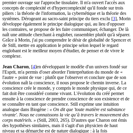
premier ouvrage sur l'approche tissulaire. Il m'a ouvert l'accès aux
concepts de complexité et d'hypercomplexité qu'il fonde sur trois
piliers : la théorie de l'information, la cybernétique et la théorie des
systèmes. Dérogeant au sacro-saint principe du tiers exclu [
3
], Morin
développe également le principe dialogique qui, au lieu d'opposer
les contraires, se propose de les faire communiquer, échanger. De là
naît une attitude cherchant à englober, rassembler plutôt qu'à séparer.
Grâce à Morin, j'ai pu comprendre le désir de globalité de Spencer et
de Still, mettre en application le principe selon lequel le regard
englobant est le meilleur moyen d'étudier, de penser et de vivre le
complexe.
Jean Charon
, [
4
]en développant le modèle d'un univers fondé sur
l'Esprit, m'a permis d'oser aborder l'interprétation du monde de «
l'autre » point de vue : plutôt que l'observer et conclure que de son
évolution naît la conscience, il nous propose le chemin inverse. La
conscience crée le monde, y compris le monde physique qui, de ce
fait doit être considéré comme vivant. L'évolution du créé permet
ensuite à la conscience de prendre conscience de son existence et de
se connaître en tant que conscience. Still exprime une intuition
analogue dans Biogène :
« On dit que 'toute matière est substance
vivante'. Nous ne connaissons la vie qu’à travers le mouvement des
corps matériels. »
(Still, 2003, 265). D'autres que Charon ont émis
des hypothèses similaires, mais il s'agit d'un physicien de haut
niveau et sa démarche est de nature dialogique : à la fois