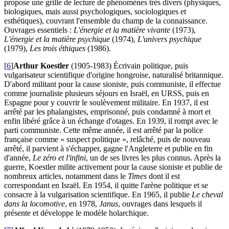
propose une grille de lecture de phénomènes très divers (physiques,
biologiques, mais aussi psychologiques, sociologiques et
esthétiques), couvrant l'ensemble du champ de la connaissance.
Ouvrages essentiels :
L'énergie et la matière vivante
(1973),
L'énergie et la matière psychique
(1974),
L'univers psychique
(1979),
Les trois éthiques
(1986).
[
6
]
Arthur Koestler
(1905-1983) Écrivain politique, puis
vulgarisateur scientifique d'origine hongroise, naturalisé britannique.
D'abord militant pour la cause sioniste, puis communiste, il effectue
comme journaliste plusieurs séjours en Israël, en URSS, puis en
Espagne pour y couvrir le soulèvement militaire. En 1937, il est
arrêté par les phalangistes, emprisonné, puis condamné à mort et
enfin libéré grâce à un échange d'otages. En 1939, il rompt avec le
parti communiste. Cette même année, il est arrêté par la police
française comme « suspect politique », relâché, puis de nouveau
arrêté, il parvient à s'échapper, gagne l'Angleterre et publie en fin
d'année,
Le zéro et l'infini
, un de ses livres les plus connus. Après la
guerre, Koestler milite activement pour la cause sioniste et publie de
nombreux articles, notamment dans le
Times
dont il est
correspondant en Israël. En 1954, il quitte l'arène politique et se
consacre à la vulgarisation scientifique. En 1965, il publie
Le cheval
dans la locomotive
, en 1978,
Janus
, ouvrages dans lesquels il
présente et développe le modèle holarchique.