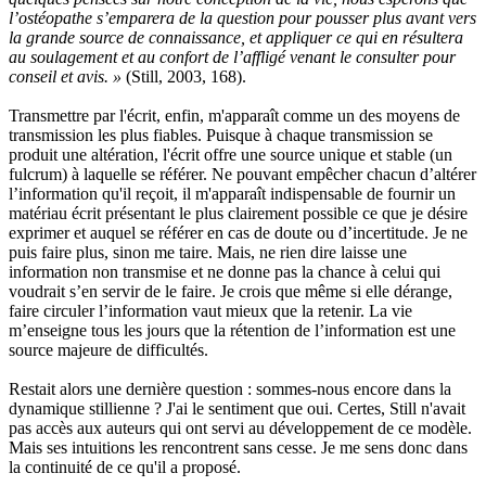
l’ostéopathe s’emparera de la question pour pousser plus avant vers
la grande source de connaissance, et appliquer ce qui en résultera
au soulagement et au confort de l’affligé venant le consulter pour
conseil et avis. »
(Still, 2003, 168).
Transmettre par l'écrit, enfin, m'apparaît comme un des moyens de
transmission les plus fiables. Puisque à chaque transmission se
produit une altération, l'écrit offre une source unique et stable (un
fulcrum) à laquelle se référer. Ne pouvant empêcher chacun d’altérer
l’in­formation qu'il reçoit, il m'apparaît indispensable de fournir un
matériau écrit présentant le plus clairement possible ce que je désire
exprimer et auquel se référer en cas de doute ou d’incertitude. Je ne
puis faire plus, sinon me taire. Mais, ne rien dire laisse une
information non transmise et ne donne pas la chance à celui qui
voudrait s’en servir de le faire. Je crois que même si elle dérange,
faire circuler l’information vaut mieux que la retenir. La vie
m’enseigne tous les jours que la rétention de l’information est une
source majeure de difficultés.
Restait alors une dernière question : sommes-nous encore dans la
dynamique stillienne ? J'ai le sentiment que oui. Certes, Still n'avait
pas accès aux auteurs qui ont servi au développement de ce modèle.
Mais ses intuitions les rencontrent sans cesse. Je me sens donc dans
la continuité de ce qu'il a proposé.