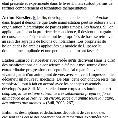
était présenté et expérimenté dans le livre 1, mais surtout permis de
raffiner comportement et techniques thérapeutiques.
Arthur Koestler
, [
6
]enfin, développe le modèle de la
holarchie
dans lequel il démontre que toute manifestation peut se réduire à une
organisation hiérarchique de parties plus simples, les
holons
. Si l'on
applique au holon la propriété de conscience, il devient un « grain
de conscience » élémentaire dont les propriétés de base se retrouvent
au sein des agrégats de holons ou holarchies. Les propriétés du
holon et des holarchies appliquées au modèle de Lupasco lui
donnent une amplitude et une pertinence qui m'ont fasciné.
Étudier Lupasco et Koestler avec l'idée qu'ils décrivent (sans le dire)
des manifestations de la conscience a été pour moi source d'une
extraordinaire progression conceptuelle : j'ai regardé la vie et le
vivant à partir d'un autre point de vue, avec souvent l'impression de
découvrir un nouveau spectacle. De plus, cette conjonction reste, me
semble-t-il, tout à fait en accord avec les concepts essentiels
développés par Still. Mieux, elle donne corps à ses intuitions :
« À
coup sûr, la vie est une substance très subtilement préparée, force
animatrice de la Nature, ou encore, force qui anime toute la nature,
des univers aux atomes. »
(Still, 2003, 267).
Enfin, les descriptions et déductions découlant de ces modèles
croisent sans cesse des observations et remarques exprimées par