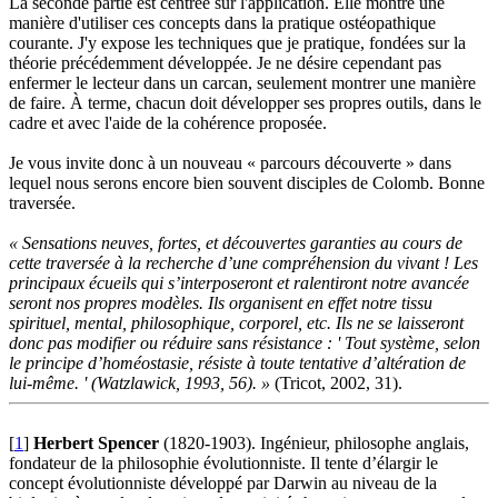
La seconde partie est centrée sur l'application. Elle montre une
manière d'utiliser ces concepts dans la pratique ostéopathique
courante. J'y expose les techniques que je pratique, fondées sur la
théorie précédemment développée. Je ne désire cependant pas
enfermer le lecteur dans un carcan, seulement montrer une manière
de faire. À terme, chacun doit développer ses propres outils, dans le
cadre et avec l'aide de la cohérence proposée.
Je vous invite donc à un nouveau « parcours découverte » dans
lequel nous serons encore bien souvent disciples de Colomb. Bonne
traversée.
« Sensations neuves, fortes, et découvertes garanties au cours de
cette traversée à la recherche d’une compréhension du vivant ! Les
principaux écueils qui s’interposeront et ralentiront notre avancée
seront nos propres modèles. Ils organisent en effet notre tissu
spirituel, mental, philosophique, corporel, etc. Ils ne se laisseront
donc pas modifier ou réduire sans résistance : ' Tout système, selon
le principe d’homéostasie, résiste à toute tentative d’altération de
lui-même. ' (Watzlawick, 1993, 56). »
(Tricot, 2002, 31).
[
1
]
Herbert Spencer
(1820-1903). Ingénieur, philosophe anglais,
fondateur de la philosophie évolutionniste. Il tente d’élargir le
concept évolutionniste développé par Darwin au niveau de la