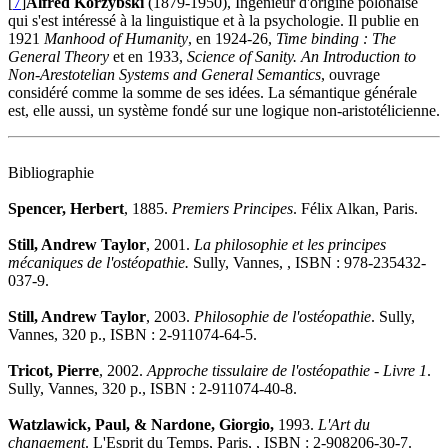
[
7
]
Alfred Korzybski
(1879-1950), Ingénieur d'origine polonaise
qui s'est intéressé à la linguistique et à la psychologie. Il publie en
1921
Manhood of Humanity
, en 1924-26,
Time binding : The
General Theory
et en 1933,
Science of Sanity.
An Introduction to
Non-Arestotelian Systems and General Semantics
, ouvrage
considéré comme la somme de ses idées. La sémantique générale
est, elle aussi, un système fondé sur une logique non-aristotélicienne.
Bibliographie
Spencer, Herbert
, 1885.
Premiers Principes
. Félix Alkan, Paris.
Still, Andrew Taylor
, 2001.
La philosophie et les principes
mécaniques de l'ostéopathie.
Sully, Vannes, , ISBN : 978-235432-
037-9.
Still, Andrew Taylor
, 2003.
Philosophie de l'ostéopathie
. Sully,
Vannes, 320 p., ISBN : 2-911074-64-5.
Tricot, Pierre
, 2002.
Approche tissulaire de l'ostéopathie - Livre 1
.
Sully, Vannes, 320 p., ISBN : 2-911074-40-8.
Watzlawick, Paul, & Nardone, Giorgio,
1993.
L'Art du
changement
. L'Esprit du Temps, Paris, , ISBN : 2-908206-30-7.