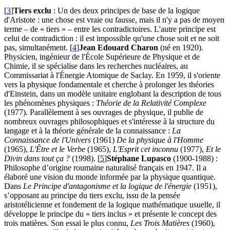
[
3
]
Tiers exclu
: Un des deux principes de base de la logique
d'Aristote : une chose est vraie ou fausse, mais il n'y a pas de moyen
terme – de « tiers » – entre les contradictoires. L'autre principe est
celui de contradiction : il est impossible qu'une chose soit et ne soit
pas, simultanément.
[
4
]
Jean Edouard Charon
(né en 1920).
Physicien, ingénieur de l'École Supérieure de Physique et de
Chimie, il se spécialise dans les recherches nucléaires, au
Commissariat à l'Énergie Atomique de Saclay. En 1959, il s'oriente
vers la physique fondamentale et cherche à prolonger les théories
d'Einstein, dans un modèle unitaire englobant la description de tous
les phénomènes physiques :
Théorie de la Relativité Complexe
(1977)
.
Parallèlement à ses ouvrages de physique, il publie de
nombreux ouvrages philosophiques et s'intéresse à la structure du
langage et à la théorie générale de la connaissance :
La
Connaissance de l'Univers
(1961)
De la physique à l'Homme
(1965),
L'Être et le Verbe
(1965),
L'Esprit cet inconnu
(1977),
Et le
Divin dans tout ça ?
(1998).
[
5
]
Stéphane Lupasco
(1900-1988) :
Philosophe d’origine roumaine naturalisé français en 1947. Il a
élaboré une vision du monde informée par la physique quantique.
Dans
Le Principe d'antagonisme et la logique de l'énergie
(1951),
s’opposant au principe du tiers exclu, issu de la pensée
aristotélicienne et fondement de la logique mathématique usuelle, il
développe le principe du « tiers inclus » et présente le concept des
trois matières. Son essai le plus connu,
Les Trois Matières
(1960),