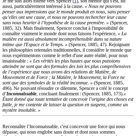
Je me suis alors tourné vers Spencer [
1
], son mentor qui s'est, lui
aussi, particulièrement intéressé à la cause.
« Nous ne pouvons
penser aux impressions que le monde produit en nous, sans penser
qu’elles ont une cause, et nous ne pouvons rechercher leur cause
sans nous heurter à l’hypothèse de la cause première. »
(Spencer,
1885, 32). Mais finalement, Spencer conclut à l'impossibilité de
connaître vraiment le monde dont nous faisons l'expérience,
« La
matière est aussi absolument incompréhensible dans sa nature
intime que l'Espace et le Temps. »
(Spencer, 1885, 47). Rejoi­gnant
les philosophies orientales traditionnelles, il considère le monde que
nous expérimentons comme le reflet d'une autre réalité, pour nous
insaisissable :
« Les vérités les plus hautes que nous puis­sions
atteindre ne sont que des formules des lois les plus com­préhensives
de l’expérience que nous avons des relations de Matière, de
Mouvement et de Force ; la Matière, le Mou­vement, la Force ne
sont que des symboles de la réalité incon­nue. »
(Spencer, 1885,
496). Ne pouvant résoudre ce dilemme, Spencer a créé le concept
d’
Inconnaissable
, concluant fina­lement : (Spencer, 1885, 173).
«
Étant donné que toute tentative de concevoir l’origine des choses est
futile, je me contente de laisser la question en suspens, comme un
mystère insoluble. »
Reconnaître l’Inconnaissable, c'est concevoir une force qui nous
dépasse, qui nous englobe sans doute et dont nous sommes