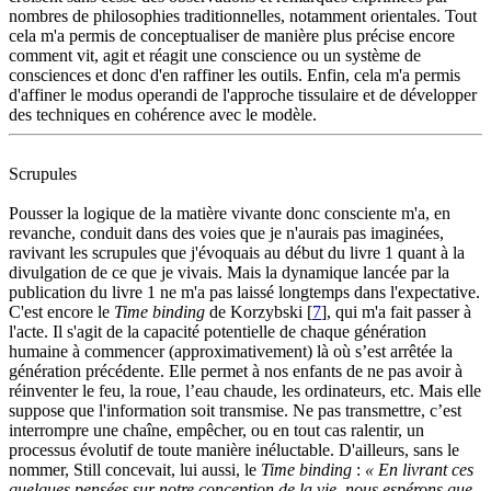
nombres de philosophies traditionnelles, notamment orientales. Tout
cela m'a permis de conceptualiser de manière plus précise encore
comment vit, agit et réagit une conscience ou un système de
consciences et donc d'en raffiner les outils. Enfin, cela m'a permis
d'affiner le modus operandi de l'approche tissulaire et de développer
des techniques en cohérence avec le modèle.
Scrupules
Pousser la logique de la matière vivante donc consciente m'a, en
revanche, conduit dans des voies que je n'aurais pas imaginées,
ravivant les scrupules que j'évoquais au début du livre 1 quant à la
divulgation de ce que je vivais. Mais la dynamique lancée par la
publication du livre 1 ne m'a pas laissé longtemps dans l'expectative.
C'est encore le
Time binding
de Korzybski [
7
], qui m'a fait passer à
l'acte. Il s'agit de la capacité potentielle de chaque génération
humaine à commencer (approximativement) là où s’est arrêtée la
génération précédente. Elle permet à nos enfants de ne pas avoir à
réinventer le feu, la roue, l’eau chaude, les ordinateurs, etc. Mais elle
suppose que l'information soit transmise. Ne pas transmettre, c’est
interrompre une chaîne, empêcher, ou en tout cas ralentir, un
processus évolutif de toute manière inéluctable. D'ailleurs, sans le
nommer, Still concevait, lui aussi, le
Time binding
:
« En livrant ces
quelques pensées sur notre conception de la vie, nous espérons que