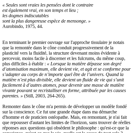
« Seules sont vraies les pensées dont le contraire
est également vrai, en son temps et lieu ;
les dogmes indiscutables
sont la plus dangereuse espèce de mensonge. »
Aurobindo, 1975, 44.
En terminant le premier ouvrage sur l'approche tissulaire je notais
que la remontée dans le cône conduit progressivement de la
plasticité vers la fluidité, la structure devenant moins évidente à
percevoir, moins facile à discerner et les fulcrums, du même coup,
plus difficiles à établir :
« Lorsque la matière dépasse son degré
d’atomisation maximum, elle devient vie, et agit et se conforme pour
s’adapter au corps de n’importe quel être de l’univers. Quand la
matière n’est plus divisible, elle devient un fluide de vie qui s’unit
facilement à d’autres atomes, pour devenir une masse de matière
vivante pouvant se recristalliser en forme, attribuée par les causes
parentes. »
(Still, 2003, 264-265).
Remonter dans le cône m'a permis de développer un modèle fondé
sur la conscience. Ce fut une grande étape dans ma démarche
d'homme et de praticien ostéopathe. Mais, en remontant, je n'ai fait
que repousser d'autant les limites de l'horizon, sans trouver de réelles
réponses aux questions qui obsèdent le philosophe : qu'est-ce que la