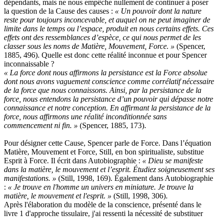
dépendants, mais ne nous empêche nullement de continuer à poser
la question de la Cause des causes :
« Un pouvoir dont la nature
reste pour toujours inconcevable, et auquel on ne peut imaginer de
limite dans le temps ou l’es­pace, produit en nous certains effets. Ces
effets ont des ressem­blances d’espèce, ce qui nous permet de les
classer sous les noms de Matière, Mouvement, Force. »
(Spencer,
1885, 496). Quelle est donc cette réalité inconnue et pour Spencer
inconnaissable ?
« La force dont nous affirmons la persistance est la Force absolue
dont nous avons vaguement conscience comme corrélatif nécessaire
de la force que nous connaissons. Ainsi, par la persistance de la
force, nous entendons la persistance d’un pouvoir qui dépasse notre
connaissance et notre conception. En affirmant la persistance de la
force, nous affirmons une réalité inconditionnée sans
commencement ni fin. »
(Spencer, 1885, 173).
Pour désigner cette Cause, Spencer parle de Force. Dans l’équation
Matière, Mouvement et Force, Still, en bon spiritualiste, substitue
Esprit à Force. Il écrit dans Autobiographie :
« Dieu se manifeste
dans la matière, le mouvement et l’esprit. Étudiez soigneusement ses
manifestations. »
(Still, 1998, 169). Également dans Autobiographie
:
« Je trouve en l'homme un univers en miniature. Je trouve la
matière, le mouvement et l'esprit. »
(Still, 1998, 306).
Après l'élaboration du modèle de la conscience, présenté dans le
livre 1 d'approche tissulaire, j'ai ressenti la nécessité de substituer