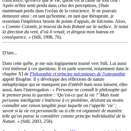
conscience, qu'est-ce que le vie, quelle est la cause de tout cela ?
Après m'être senti perdu dans celui des perceptions, j'étais
maintenant perdu dans l'océan de la conscience. Je ne pouvais
demeurer ainsi : en tant qu'homme, en tant que thérapeute, je
ressentais l'impérieux besoin de points d'appuis, de fulcrums. Alors,
« Comme Colomb, je trouvai du bois flottant sur la surface. Je notai
la direction du vent, d’où il venait, et dirigeai mon bateau en
conséquence. »
(Still, 1998, 76).
D'hier...
Dans cette quête, je me suis logiquement tourné vers Still. Lui aussi
s'est intéressé à ces questions. Il en parle souvent, notamment dans le
chapitre XI de
Philosophie et principe mécaniques de l'osteopathie
appelé Biogène. Il y développe des réflexions de nature
métaphysique qui ne manquent pas d'intérêt mais nous laissent, elles
aussi, dans l'interrogation :
« Personne ne connaît le philosophe qui
le premier posa la question : ‘Qu’est-ce que la vie ?’ Mais toute
personne intelligente s’intéresse à ce problème, désirant au moins
connaître une raison tangible pour laquelle on l’appelle ‘vie’ ;
savoir si la vie est personnelle ou si elle est organisée de manière
telle qu’on puisse la considérer comme principe individualisé de la
Nature. »
(Still, 2003, 258).