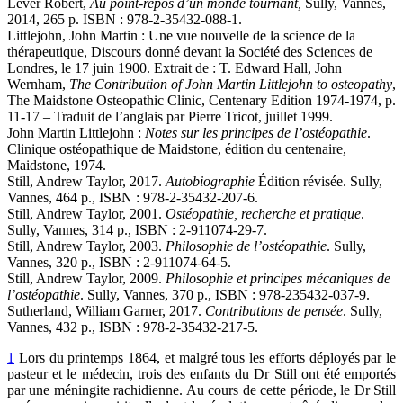
Lever Robert,
Au point-repos d’un monde tournant,
Sully, Vannes,
2014, 265 p. ISBN : 978-2-35432-088-1.
Littlejohn, John Martin : Une vue nouvelle de la science de la
thérapeutique, Discours donné devant la Société des Sciences de
Londres, le 17 juin 1900. Extrait de : T. Edward Hall, John
Wernham,
The Contribution of John Martin Littlejohn to osteopathy
,
The Maidstone Osteopathic Clinic, Centenary Edition 1974-1974, p.
11-17 – Traduit de l’anglais par Pierre Tricot, juillet 1999.
John Martin Littlejohn :
Notes sur les principes de l’ostéopathie
.
Clinique ostéopathique de Maidstone, édition du centenaire,
Maidstone, 1974.
Still, Andrew Taylor, 2017.
Autobiographie
Édition révisée. Sully,
Vannes, 464 p., ISBN : 978-2-35432-207-6.
Still, Andrew Taylor, 2001.
Ostéopathie, recherche et pratique
.
Sully, Vannes, 314 p., ISBN : 2-911074-29-7.
Still, Andrew Taylor, 2003.
Philosophie de l’ostéopathie
. Sully,
Vannes, 320 p., ISBN : 2-911074-64-5.
Still, Andrew Taylor, 2009.
Philosophie et principes mécaniques de
l’ostéopathie
. Sully, Vannes, 370 p., ISBN : 978-235432-037-9.
Sutherland, William Garner, 2017.
Contributions de pensée
. Sully,
Vannes, 432 p., ISBN : 978-2-35432-217-5.
1
Lors du printemps 1864, et malgré tous les efforts déployés par le
pasteur et le médecin, trois des enfants du Dr Still ont été emportés
par une méningite rachidienne. Au cours de cette période, le Dr Still