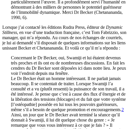
particulièrement l’œuvre. Il a profondément servi l’humanité en
démontrant
à des milliers de personnes
le potentiel guérisseur
de l’Immobilité dynamique.
Merci Dr Becker
(Chetanananda,
1990, 6).
Lorsque j’ai contacté les éditions Rudra Press, éditeur de
Dynamic
Stillness
, en vue d’une traduction française, c’est Tom Fabrizzio, son
manager, qui m’a répondu. Au cours de nos échanges de courriels,
je lui ai demandé s’il disposait de quelques informations sur les liens
unissant Becker et Chetanananda. Et voilà ce qu’il m’a répondu :
Concernant le Dr Becker, oui, Swamiji et lui étaient devenus
très proches et ils ont eu de nombreuses discussions. En fait les
cendres du Dr Becker sont déposées ici dans notre lieu. Je peux
voir l’endroit depuis ma fenêtre.
Le Dr Becker était un homme intéressant. Il ne parlait jamais
beaucoup. Il se contentait de traiter. Lorsque Swamiji l’a
consulté et a vu (plutôt ressenti) la puissance de son travail, il a
été intéressé. Je pense que c’est à cause des flux d’énergie et de
la libération des tensions (blocages) et du fait que votre système
[l’ostéopathie] possède en lui tous les pouvoirs guérisseurs,
même s’il a besoin de quelque promotion et encouragements.
2
Ainsi, un jour que le Dr Becker avait terminé la séance qu’il
donnait à Swamiji, il lui dit quelque chose du genre : « Je
remarque que vous vous intéressez à ce que je fais ? » Il