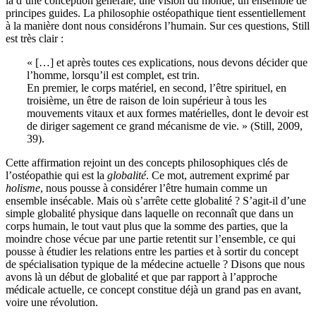
là d’une conception générale, une vision du monde, un ensemble de
principes guides. La philosophie ostéopathique tient essentiellement
à la manière dont nous considérons l’humain. Sur ces questions, Still
est très clair :
« […] et après toutes ces explications, nous devons décider que
l’homme, lorsqu’il est complet, est trin.
En premier, le corps matériel, en second, l’être spirituel, en
troisième, un être de raison de loin supérieur à tous les
mouvements vitaux et aux formes matérielles, dont le devoir est
de diriger sagement ce grand mécanisme de vie. » (Still, 2009,
39).
Cette affirmation rejoint un des concepts philosophiques clés de
l’ostéopathie qui est la
globalité
. Ce mot, autrement exprimé par
holisme
, nous pousse à considérer l’être humain comme un
ensemble insécable. Mais où s’arrête cette globalité ? S’agit-il d’une
simple globalité physique dans laquelle on reconnaît que dans un
corps humain, le tout vaut plus que la somme des parties, que la
moindre chose vécue par une partie retentit sur l’ensemble, ce qui
pousse à étudier les relations entre les parties et à sortir du concept
de spécialisation typique de la médecine actuelle ? Disons que nous
avons là un début de globalité et que par rapport à l’approche
médicale actuelle, ce concept constitue déjà un grand pas en avant,
voire une révolution.