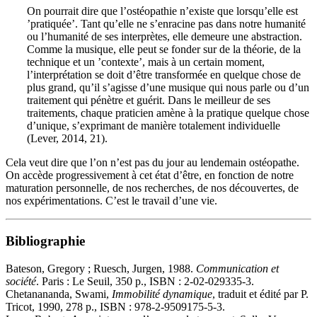
On pourrait dire que l’ostéopathie n’existe que lorsqu’elle est
’pratiquée’. Tant qu’elle ne s’enracine pas dans notre humanité
ou l’humanité de ses interprètes, elle demeure une abstraction.
Comme la musique, elle peut se fonder sur de la théorie, de la
technique et un ’contexte’, mais à un certain moment,
l’interprétation se doit d’être transformée en quelque chose de
plus grand, qu’il s’agisse d’une musique qui nous parle ou d’un
traitement qui pénètre et guérit. Dans le meilleur de ses
traitements, chaque praticien amène à la pratique quelque chose
d’unique, s’exprimant de manière totalement individuelle
(Lever, 2014, 21).
Cela veut dire que l’on n’est pas du jour au lendemain ostéopathe.
On accède progressivement à cet état d’être, en fonction de notre
maturation personnelle, de nos recherches, de nos découvertes, de
nos expérimentations. C’est le travail d’une vie.
Bibliographie
Bateson, Gregory ; Ruesch, Jurgen, 1988.
Communication et
société
. Paris : Le Seuil, 350 p., ISBN : 2-02-029335-3.
Chetanananda, Swami,
Immobilité dynamique
, traduit et édité par P.
Tricot, 1990, 278 p., ISBN : 978-2-9509175-5-3.