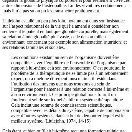
dépasser la globalité physique corporelle et pour réellement vivre ces
autres dimensions de l’ostéopathie. Lui les vivait très certainement,
mais il n’a pas su ou pu les transmettre pratiquement.
Littlejohn est allé un peu plus loin, notamment dans son insistance
sur l’aspect relationnel de la vie qui l’a amené à considérer non
seulement le patient en tant que globalité corporelle, mais également
sa relation à une globalité plus vaste, celle de son milieu
environnant, concernant par exemple son alimentation (nutrition) et
ses relations familiales et sociales.
Les conditions existant au sein de l’organisme doivent être
compatibles avec l’équilibre de l’ensemble de l’organisme par
rapport à lui-même et à son environnement. C’est pourquoi le
problème de la thérapeutique ne se limite pas à un reboutement
expert, ou à quelque étirement musculaire ; il réside dans
l’utilisation des moyens que nous trouvons au sein de
l’organisme pour l’amener à une relation correcte à lui-même et
à son environnement. Ce principe global nous fournit un
fondement solide sur lequel établir un système thérapeutique.
Cela inclut une somme de connaissances scientifiques,
compatible avec les détails du système, capable de comparaison
avec d’autres systèmes, dans le but de démontrer lequel est le
meilleur système. (Littlejohn, 1974, 14-15).
Cela étant, et bien qu’il ait lui-même reçu une formation religieuse