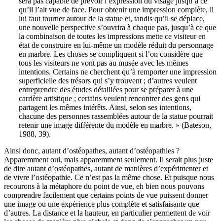
sera pas capable de prévoir l’expression du visage jusqu’à ce
qu’il l’ait vue de face. Pour obtenir une impression complète, il
lui faut tourner autour de la statue et, tandis qu’il se déplace,
une nouvelle perspective s’ouvrira à chaque pas, jusqu’à ce que
la combinaison de toutes les impressions mette ce visiteur en
état de construire en lui-même un modèle réduit du personnage
en marbre. Les choses se compliquent si l’on considère que
tous les visiteurs ne vont pas au musée avec les mêmes
intentions. Certains ne cherchent qu’à remporter une impression
superficielle des trésors qui s’y trouvent ; d’autres veulent
entreprendre des études détaillées pour se préparer à une
carrière artistique ; certains veulent rencontrer des gens qui
partagent les mêmes intérêts. Ainsi, selon ses intentions,
chacune des personnes rassemblées autour de la statue pourrait
retenir une image différente du modèle en marbre. » (Bateson,
1988, 39).
Ainsi donc, autant d’ostéopathes, autant d’ostéopathies ?
Apparemment oui, mais apparemment seulement. Il serait plus juste
de dire autant d’ostéopathes, autant de manières d’expérimenter et
de vivre l’ostéopathie. Ce n’est pas la même chose. Et puisque nous
recourons à la métaphore du point de vue, eh bien nous pouvons
comprendre facilement que certains points de vue puissent donner
une image ou une expérience plus complète et satisfaisante que
d’autres. La distance et la hauteur, en particulier permettent de voir