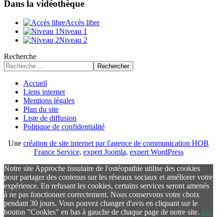
Dans la vidéothèque
Accès libre
Niveau 1
Niveau 2
Recherche
Rechercher
Accueil
Liens internet
Mentions légales
Plan du site
Liste de diffusion
Politique de confidentialité
Une
création de site internet par l'agence de communication HOB
France Service
,
expert Joomla
,
expert WordPress
Notre site Approche tissulaire de l'ostéopathie utilise des cookies
pour partager des contenus sur les réseaux sociaux et améliorer votre
expérience. En refusant les cookies, certains services seront amenés
à ne pas fonctionner correctement. Nous conservons votre choix
pendant 30 jours. Vous pouvez changer d'avis en cliquant sur le
bouton "Cookies" en bas à gauche de chaque page de notre site.
En