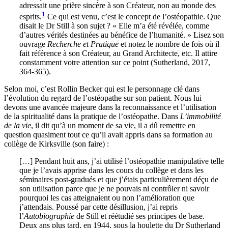
adressait une prière sincère à son Créateur, non au monde des
1
esprits.
Ce qui est venu, c’est le concept de l’ostéopathie. Que
disait le Dr Still à son sujet ? « Elle m’a été révélée, comme
d’autres vérités destinées au bénéfice de l’humanité. » Lisez son
ouvrage
Recherche et Pratique
et notez le nombre de fois où il
fait référence à son Créateur, au Grand Architecte, etc. Il attire
constamment votre attention sur ce point (Sutherland, 2017,
364-365).
Selon moi, c’est Rollin Becker qui est le personnage clé dans
l’évolution du regard de l’ostéopathe sur son patient. Nous lui
devons une avancée majeure dans la reconnaissance et l’utilisation
de la spiritualité dans la pratique de l’ostéopathe. Dans
L’immobilité
de la vie
, il dit qu’à un moment de sa vie, il a dû remettre en
question quasiment tout ce qu’il avait appris dans sa formation au
collège de Kirksville (son faire) :
[…] Pendant huit ans, j’ai utilisé l’ostéopathie manipulative telle
que je l’avais apprise dans les cours du collège et dans les
séminaires post-gradués et que j’étais particulièrement déçu de
son utilisation parce que je ne pouvais ni contrôler ni savoir
pourquoi les cas atteignaient ou non l’amélioration que
j’attendais. Poussé par cette désillusion, j’ai repris
l’
Autobiographie
de Still et réétudié ses principes de base.
Deux ans plus tard, en 1944, sous la houlette du Dr Sutherland