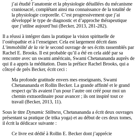
j’ai étudié l’anatomie et la physiologie détaillées du mécanisme
craniosacré, complétant ainsi ma connaissance de la totalité de
la physiologie corporelle. C’est progressivement que j’ai
développé le type de diagnostic et d’approche thérapeutique
que j’utilise aujourd’hui (Becker, 2013, 281-282).
Il a réussi à intégrer dans la pratique la vision spirituelle de
l’ostéopathie et à l’enseigner. Cela est largement décrit
dans
L’immobilité de la vie
le second ouvrage de ses écrits rassemblés par
Rachel E. Brooks
.
Il est probable qu’il a été en cela aidé par sa
rencontre avec un swami américain, Swami Chetanananda auprès de
qui il a appris la méditation. Dans la préface Rachel Brooks, qui a
côtoyé de près Becker, écrit ceci :
Ma profonde gratitude envers mes enseignants, Swami
Chetanananda et Rollin Becker. La grande affinité et le grand
respect qu’ils avaient l’un pour l’autre ont créé pour moi un
chemin extraordinaire pour avancer ; ils ont inspiré tout ce
travail
(Becker, 2013, 11).
Sous le titre
Dynamic Stillness,
Chetanananda
a écrit deux ouvrages
présentant sa pratique
(le trika yoga)
et au début de c
es deux tomes,
il
écrit la dédicace suivante :
Ce livre est dédié
à Rollin E. Becker dont
j’apprécie