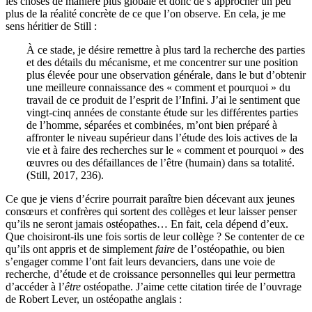
les choses de manière plus globale et donc de s’approcher un peu
plus de la réalité concrète de ce que l’on observe. En cela, je me
sens héritier de Still :
À ce stade, je désire remettre à plus tard la recherche des parties
et des détails du mécanisme, et me concentrer sur une position
plus élevée pour une observation générale, dans le but d’obtenir
une meilleure connaissance des « comment et pourquoi » du
travail de ce produit de l’esprit de l’Infini. J’ai le sentiment que
vingt-cinq années de constante étude sur les différentes parties
de l’homme, séparées et combinées, m’ont bien préparé à
affronter le niveau supérieur dans l’étude des lois actives de la
vie et à faire des recherches sur le « comment et pourquoi » des
œuvres ou des défaillances de l’être (humain) dans sa totalité.
(Still, 2017, 236).
Ce que je viens d’écrire pourrait paraître bien décevant aux jeunes
consœurs et confrères qui sortent des collèges et leur laisser penser
qu’ils ne seront jamais ostéopathes… En fait, cela dépend d’eux.
Que choisiront-ils une fois sortis de leur collège ? Se contenter de ce
qu’ils ont appris et de simplement
faire
de l’ostéopathie, ou bien
s’engager comme l’ont fait leurs devanciers, dans une voie de
recherche, d’étude et de croissance personnelles qui leur permettra
d’accéder à l’
être
ostéopathe. J’aime cette citation tirée de l’ouvrage
de Robert Lever, un ostéopathe anglais :