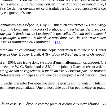
urs avec en plus des ajouts concernant le diagnostic ostéopathique, la
83). Ce dernier ouvrage est celui traduit par Cathy Bednarczyk et le c
n’y est guère présente.
connaissais pas à l’époque, Guy D. Hulett, en ces termes :
« Un ouvrage 
l examine longuement théories et pratiques à la recherche des principes
 ans par le fondateur de l’ostéopathie que celles d’aucun autre auteur. L
 en pratique en tant que seule réelle procédure curatrice contraste nettem
 sur la stimulation ou l’inhibition. »
[13]
n exemplaire de cet ouvrage ou une copie pour m’en faire une idée. Heur
e livre de Guy Dudley Hulett,
A Text Book of the Principles of Osteopath
rt en 1904, très jeune donc (je crois d’une malformation cardiaque). C’ét
nnée que W. G. Sutherland et J-M. Littlejohn...) Dans un récent article
u long de son enseignement, il fut lié au Vieux Docteur par une profon
fesseur des Principes et Pratique de l’ostéopathie à l’American Schoo
i sache présenter l’ostéopathie dans l’esprit de son fondateur. Hulett n’é
in, par nature pragmatique. Une philosophie que l’on peut mettre en prat
 lésion osseuse, il évoque comme premier d’entre-eux l’exagération :
« 