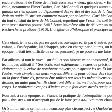
encore détourné de l’idée de m’intéresser aux « vieux grimoires. » En 
école, notamment Elmer Barber, Carl McConnell et quelques autres :
gardait de rien ajouter au déploiement des vérités et des lois de la N
était un guide illustré sur comment traiter par soi-même. Carl McConn
du tout satisfait du livre de McConnel, regrettant que l’essentiel soit 
cette insatisfaction poussa Still à écrire lui-même afin de délivrer un 
Recherche et pratique
(1910). L’origine de
Philosophie et principes 
Cela étant, je ne savais pas en quoi ces ouvrages écrits par d’autres po
enfant, » l’ostéopathie, lui échapper, prise en charge par d’autres, ou 
époque, il était très difficile de se les procurer), je ne pouvais me fair
Par ailleurs, si tout le travail sur Still et son histoire m’ont passion
techniques utilisait-il ? Ses écrits sont extrêmement avares de précision
clairement qu'il existe de nombreux moyens pour ajuster les os. Et lo
l'autre, mais simplement deux moyens différents pour obtenir des résul
ou la force d’une vis, peuvent être utilisés par tous les mécaniciens e
droitier, un autre gaucher. Ils choisiront différentes méthodes pour a
corps. Le problème n'est pas d'imiter ce que font avec succès quelqu
Pourtant, à cette époque, en France, la pratique de l’ostéopathie ne po
pas « thruster » ou n’acceptait pas de le faire (cela a-t-il vraiment cha
Or Still lui-même se montrait beaucoup plus circonspect :
« Quelqu’un 