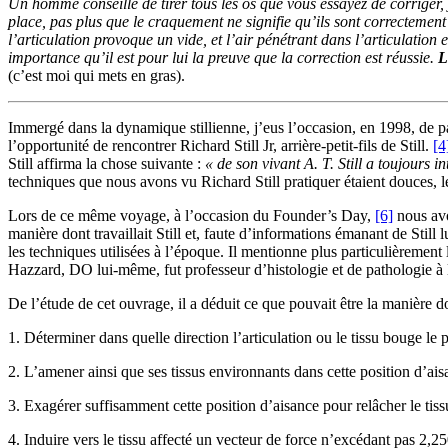
Un homme conseille de tirer tous les os que vous essayez de corriger, j
place, pas plus que le craquement ne signifie qu’ils sont correctement 
l’articulation provoque un vide, et l’air pénétrant dans l’articulation 
importance qu’il est pour lui la preuve que la correction est réussie.
L
(c’est moi qui mets en gras).
Immergé dans la dynamique stillienne, j’eus l’occasion, en 1998, de 
l’opportunité de rencontrer Richard Still Jr, arrière-petit-fils de Still.
[4
Still affirma la chose suivante :
« de son vivant A. T. Still a toujours 
techniques que nous avons vu Richard Still pratiquer étaient douces, len
Lors de ce même voyage, à l’occasion du Founder’s Day,
[6]
nous avo
manière dont travaillait Still et, faute d’informations émanant de Still
les techniques utilisées à l’époque. Il mentionne plus particulièrement
Hazzard, DO lui-même, fut professeur d’histologie et de pathologie à
De l’étude de cet ouvrage, il a déduit ce que pouvait être la manière dont
1. Déterminer dans quelle direction l’articulation ou le tissu bouge le
2. L’amener ainsi que ses tissus environnants dans cette position d’ais
3. Exagérer suffisamment cette position d’aisance pour relâcher le tiss
4. Induire vers le tissu affecté un vecteur de force n’excédant pas 2,250