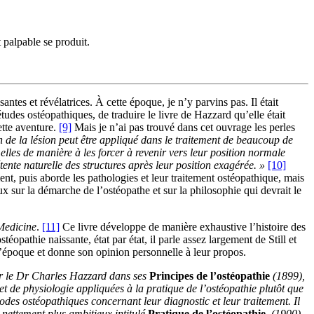
palpable se produit.
ntes et révélatrices. À cette époque, je n’y parvins pas. Il était
udes ostéopathiques, de traduire le livre de Hazzard qu’elle était
ette aventure.
[9]
Mais je n’ai pas trouvé dans cet ouvrage les perles
n de la lésion peut être appliqué dans le traitement de beaucoup de
lles de manière à les forcer à revenir vers leur position normale
ente naturelle des structures après leur position exagérée. »
[10]
nt, puis aborde les pathologies et leur traitement ostéopathique, mais
sur la démarche de l’ostéopathe et sur la philosophie qui devrait le
Medicine
.
[11]
Ce livre développe de manière exhaustive l’histoire des
opathie naissante, état par état, il parle assez largement de Still et
 l’époque et donne son opinion personnelle à leur propos.
ar le Dr Charles Hazzard dans ses
Principes de l’ostéopathie
(1899),
t de physiologie appliquées à la pratique de l’ostéopathie plutôt que
des ostéopathiques concernant leur diagnostic et leur traitement. Il
 nettement plus ambitieux intitulé
Pratique de l’ostéopathie
, (1900)