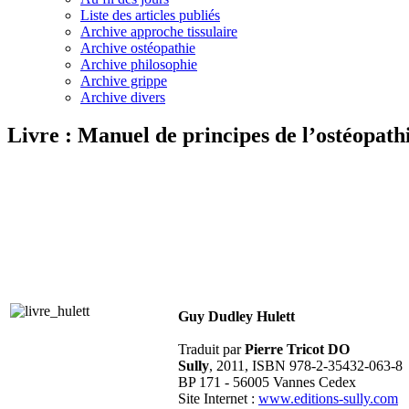
Liste des articles publiés
Archive approche tissulaire
Archive ostéopathie
Archive philosophie
Archive grippe
Archive divers
Livre : Manuel de principes de l’ostéopathie
Guy Dudley Hulett
Traduit par
Pierre Tricot DO
Sully
, 2011, ISBN 978-2-35432-063-8
BP 171 - 56005 Vannes Cedex
Site Internet :
www.editions-sully.com