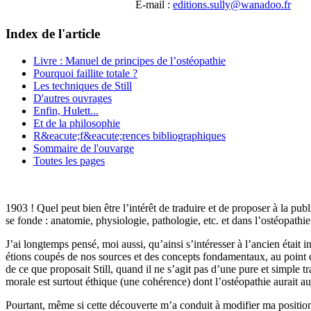
E-mail :
editions.sully@wanadoo.fr
Index de l'article
Livre : Manuel de principes de l’ostéopathie
Pourquoi faillite totale ?
Les techniques de Still
D'autres ouvrages
Enfin, Hulett...
Et de la philosophie
R&eacute;f&eacute;rences bibliographiques
Sommaire de l'ouvarge
Toutes les pages
1903 ! Quel peut bien être l’intérêt de traduire et de proposer à la pu
se fonde : anatomie, physiologie, pathologie, etc. et dans l’ostéopathi
J’ai longtemps pensé, moi aussi, qu’ainsi s’intéresser à l’ancien était 
étions coupés de nos sources et des concepts fondamentaux, au point d
de ce que proposait Still, quand il ne s’agit pas d’une pure et simple t
morale est surtout éthique (une cohérence) dont l’ostéopathie aurait au
Pourtant, même si cette découverte m’a conduit à modifier ma position