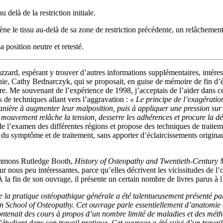
u delà de la restriction initiale.
le tissu au-delà de sa zone de restriction précédente, un relâchement 
a position neutre et retesté.
zard, espérant y trouver d’autres informations supplémentaires, intéressa
hie, Cathy Bednarczyk, qui se proposait, en guise de mémoire de fin d’ét
e. Me souvenant de l’expérience de 1998, j’acceptais de l’aider dans c
s de techniques allant vers l’aggravation :
« Le principe de l’exagératio
anière à augmenter leur malposition, puis à appliquer une pression sur e
 mouvement relâche la tension, desserre les adhérences et procure la dét
de l’examen des différentes régions et propose des techniques de traiteme
 symptôme et de traitement, sans apporter d’éclaircissements originaux 
’Emmons Rutledge Booth,
History of Osteopathy and Twentieth-Century 
ous peu intéressantes, parce qu’elles décrivent les vicissitudes de l’osté
À la fin de son ouvrage, il présente un certain nombre de livres parus à
 la pratique ostéopathique générale a été talentueusement présenté p
an School of Osteopathy. Cet ouvrage parle essentiellement d’anatomie e
contenait des cours à propos d’un nombre limité de maladies et des métho
’étudiant dans son travail pratique. Cet ouvrage a été suivi d’un travail