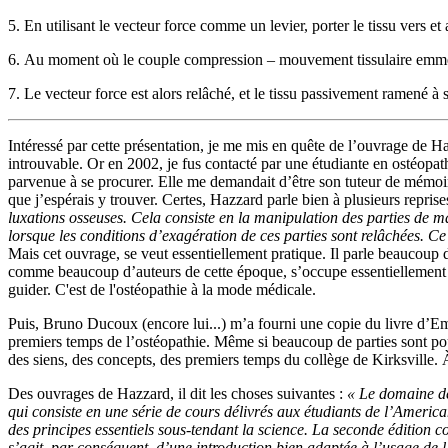
5. En utilisant le vecteur force comme un levier, porter le tissu vers et a
6. Au moment où le couple compression – mouvement tissulaire emmène 
7. Le vecteur force est alors relâché, et le tissu passivement ramené à s
Intéressé par cette présentation, je me mis en quête de l’ouvrage de Haz
introuvable. Or en 2002, je fus contacté par une étudiante en ostéopat
parvenue à se procurer. Elle me demandait d’être son tuteur de mémoir
que j’espérais y trouver. Certes, Hazzard parle bien à plusieurs reprise
luxations osseuses. Cela consiste en la manipulation des parties de m
lorsque les conditions d’exagération de ces parties sont relâchées. Ce
Mais cet ouvrage, se veut essentiellement pratique. Il parle beaucoup 
comme beaucoup d’auteurs de cette époque, s’occupe essentiellement du
guider. C'est de l'ostéopathie à la mode médicale.
Puis, Bruno Ducoux (encore lui...) m’a fourni une copie du livre d
premiers temps de l’ostéopathie. Même si beaucoup de parties sont pour n
des siens, des concepts, des premiers temps du collège de Kirksville. 
Des ouvrages de Hazzard, il dit les choses suivantes :
« Le domaine de
qui consiste en une série de cours délivrés aux étudiants de l’Americ
des principes essentiels sous-tendant la science. La seconde édition 
s’agit, par conséquent, d’une introduction bien adaptée à l’usage de l