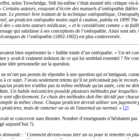
effet, selon Trowbridge, Still lui-même s’était montré très critique vis-
« Certains auteurs, essayant d’écrire des manuels d’ostéopathie fidèles à 
ature. Le premier livre traitant de la technique ostéopathique, Osteopa
el, un praticien ostéopathe moins sujet à caution, publia en 1899 The P
tiré des « anciens auteurs médicaux, » et le considérant comme « la failli
message qui satisfasse à ses conceptions de l’ostéopathie. Ainsi sont nés
mécaniques de l’ostéopathie
(1892-1902) est plus controversée.
uvaient bien représenter la « faillite totale d’un ostéopathe. » Un tel co
bien y avait-il vraiment trahison de ce qui lui semblait essentiel ? Ne con
e une idée personnelle sur la question.
né, il ne m’ont pas permis de répondre à une question qui m’intriguait, co
s à ce sujet. J’avais seulement retenu qu’il ne préconisait pas le recours
rsqu'un praticien n'utilise pas la même méthode qu'un autre, cela ne dé
tats. Un habile mécanicien possède plusieurs méthodes par lesquelles il 
t le sont effectivement. Le choix des méthodes doit être décidé par chac
ccomplir la même chose. Chaque praticien devrait utiliser son jugement 
es praticiens, mais de ramener un os de l'anormal au normal. »
[2]
uvait se concevoir sans thruster. Nombre d’enseignants n’hésitaient pas 
ngé aujourd’hui ?).
demande : ' Comment devons-nous tirer un os pour le remettre en place ?