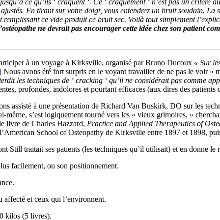
usqu’à ce qu’ils ‘ craquent ‘. Ce ‘ craquement ‘ n’est pas un critère au
ajustés. En tirant sur votre doigt, vous entendrez un bruit soudain. La 
et remplissant ce vide produit ce bruit sec. Voilà tout simplement l’expl
’ostéopathe ne devrait pas encourager cette idée chez son patient co
participer à un voyage à Kirksville, organisé par Bruno Ducoux
« Sur le
]
Nous avons été fort surpris en le voyant travailler de ne pas le voir « 
interdit les techniques de ‘ cracking ‘ qu’il ne considérait pas comme ap
tes, profondes, indolores et pourtant efficaces (aux dires des patients q
ns assisté à une présentation de Richard Van Buskirk, DO sur les techn
 lui-même, s’est logiquement tourné vers les « vieux grimoires, » cherchan
 le livre de Charles Hazzard,
Practice and Applied Therapeutics of Ost
 l’American School of Osteopathy de Kirksville entre 1897 et 1898, pui
 Still traitait ses patients (les techniques qu’il utilisait) et en donne le
 plus facilement, ou son positionnement.
ance.
u affecté et ceux qui l’environnent.
 kilos (5 livres).