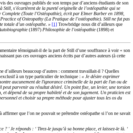
à-vis des ouvrages publiés de son temps par d’anciens étudiants de son
Still, s’écartèrent de la pureté originelle de l’ostéopathie qui se
thy Complete (Toute l’Ostéopathie), écrit par Elmer Barber en 1898,
ractice of Osteopathy (La Pratique de l’ostéopathie). Still ne fut pas
te totale d’un ostéopathe. »
[1]
Trowbridge nous dit d’ailleurs que
Autobiographie
(1897)
Philosophie de l’ostéopathie
(1898) et
mmentaire témoignait-il de la part de Still d’une souffrance à voir « son
naissant pas ces ouvrages anciens écrits par d’autres auteurs (à cette
mme d’ailleurs beaucoup d’autres : comment travaillait-il ? Quelles
 exclusif à un type particulier de technique :
« Je désire exprimer
montre aucunement de l'ignorance criminelle de la part de l'un ou de
peut parvenir au résultat désiré. Un point fixe, un levier, une torsion
un, et dépend de sa propre habileté et de son jugement. Un praticien est
personnel et choisir sa propre méthode pour ajuster tous les os du
à affirmer que l’on ne pouvait se prétendre ostéopathe si l’on ne savait
 ' Je réponds : ‘ Tirez-le jusqu’à sa bonne place, et laissez-le là. ‘