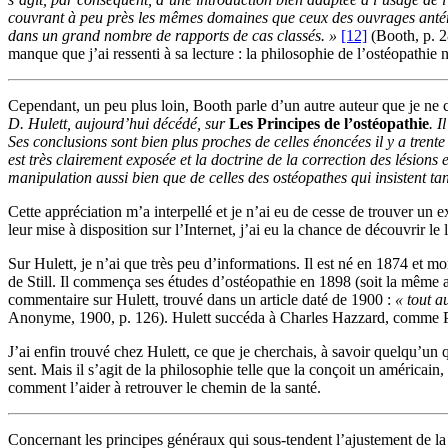
couvrant à peu près les mêmes domaines que ceux des ouvrages antérie
dans un grand nombre de rapports de cas classés. »
[12]
(Booth, p. 2
manque que j’ai ressenti à sa lecture : la philosophie de l’ostéopathie 
Cependant, un peu plus loin, Booth parle d’un autre auteur que je ne 
D. Hulett, aujourd’hui décédé, sur
Les Principes de l’ostéopathie
. I
Ses conclusions sont bien plus proches de celles énoncées il y a trente
est très clairement exposée et la doctrine de la correction des lésions
manipulation aussi bien que de celles des ostéopathes qui insistent tant
Cette appréciation m’a interpellé et je n’ai eu de cesse de trouver u
leur mise à disposition sur l’Internet, j’ai eu la chance de découvrir l
Sur Hulett, je n’ai que très peu d’informations. Il est né en 1874 et mo
de Still. Il commença ses études d’ostéopathie en 1898 (soit la même a
commentaire sur Hulett, trouvé dans un article daté de 1900 :
« tout a
Anonyme, 1900, p. 126). Hulett succéda à Charles Hazzard, comme Pro
J’ai enfin trouvé chez Hulett, ce que je cherchais, à savoir quelqu’un qu
sent. Mais il s’agit de la philosophie telle que la conçoit un américa
comment l’aider à retrouver le chemin de la santé.
Concernant les principes généraux qui sous-tendent l’ajustement de la