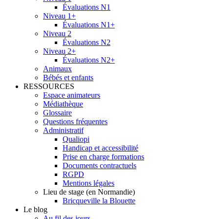
Évaluations N1
Niveau 1+
Évaluations N1+
Niveau 2
Évaluations N2
Niveau 2+
Évaluations N2+
Animaux
Bébés et enfants
RESSOURCES
Espace animateurs
Médiathèque
Glossaire
Questions fréquentes
Administratif
Qualiopi
Handicap et accessibilité
Prise en charge formations
Documents contractuels
RGPD
Mentions légales
Lieu de stage (en Normandie)
Bricqueville la Blouette
Le blog
Au fil des jours