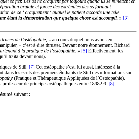
quel se fier. Les os ne craquent pas toujours quand ils se remettent en
séparation brutale et forcée des extrémités des os formant
ication de ce ‘ craquement ‘ auquel le patient accorde une telle
mme étant la démonstration que quelque chose est accompli.
»
[3]
s traces de l’ostéopathie, »
au cours duquel nous avons eu
manipuler, » c’est-à-dire thruster. Devant notre étonnement, Richard
partenant à la pratique de l’ostéopathie. »
[5]
Effectivement, les
u’il traita devant nous).
iques de Still.
[
7]
Cet ostéopathe s’est, lui aussi, intéressé à la
t dans les écrits des premiers étudiants de Still des informations sur
eopathy
(Pratique et Thérapeutique Appliquées de l’Ostéopathie).
s professeur de principes ostéopathiques entre 1898-99.
[8]
 résumé suivant :