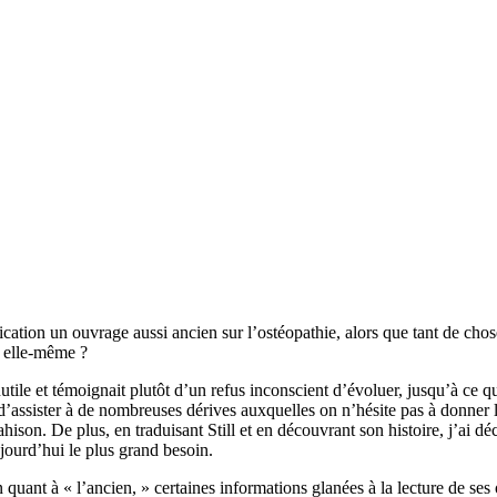
blication un ouvrage aussi ancien sur l’ostéopathie, alors que tant de cho
e elle-même ?
inutile et témoignait plutôt d’un refus inconscient d’évoluer, jusqu’à ce 
’assister à de nombreuses dérives auxquelles on n’hésite pas à donner le
rahison. De plus, en traduisant Still et en découvrant son histoire, j’ai 
jourd’hui le plus grand besoin.
 quant à « l’ancien, » certaines informations glanées à la lecture de se