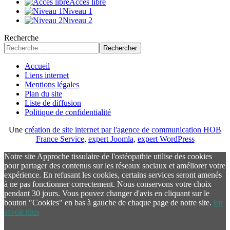
Accès libre
Niveau 1
Niveau 2
Recherche
Rechercher
Accueil
Liens internet
Mentions légales
Plan du site
Liste de diffusion
Politique de confidentialité
Une
création de site internet par l'agence de communication HOB
France Service
,
expert Joomla
,
expert WordPress
Notre site Approche tissulaire de l'ostéopathie utilise des cookies
pour partager des contenus sur les réseaux sociaux et améliorer votre
expérience. En refusant les cookies, certains services seront amenés
à ne pas fonctionner correctement. Nous conservons votre choix
pendant 30 jours. Vous pouvez changer d'avis en cliquant sur le
bouton "Cookies" en bas à gauche de chaque page de notre site.
En
savoir plus