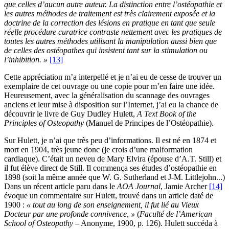
que celles d’aucun autre auteur. La distinction entre l’ostéopathie et
les autres méthodes de traitement est très clairement exposée et la
doctrine de la correction des lésions en pratique en tant que seule
réelle procédure curatrice contraste nettement avec les pratiques de
toutes les autres méthodes utilisant la manipulation aussi bien que
de celles des ostéopathes qui insistent tant sur la stimulation ou
l’inhibition. »
[13]
Cette appréciation m’a interpellé et je n’ai eu de cesse de trouver un
exemplaire de cet ouvrage ou une copie pour m’en faire une idée.
Heureusement, avec la généralisation du scannage des ouvrages
anciens et leur mise à disposition sur l’Internet, j’ai eu la chance de
découvrir le livre de Guy Dudley Hulett,
A Text Book of the
Principles of Osteopathy
(Manuel de Principes de l’Ostéopathie).
Sur Hulett, je n’ai que très peu d’informations. Il est né en 1874 et
mort en 1904, très jeune donc (je crois d’une malformation
cardiaque). C’était un neveu de Mary Elvira (épouse d’A.T. Still) et
il fut élève direct de Still. Il commença ses études d’ostéopathie en
1898 (soit la même année que W. G. Sutherland et J-M. Littlejohn...)
Dans un récent article paru dans le
AOA Journal
, Jamie Archer
[14]
évoque un commentaire sur Hulett, trouvé dans un article daté de
1900 :
« tout au long de son enseignement, il fut lié au Vieux
Docteur par une profonde connivence, »
(
Faculté de l’American
School of Osteopathy
– Anonyme, 1900, p. 126). Hulett succéda à