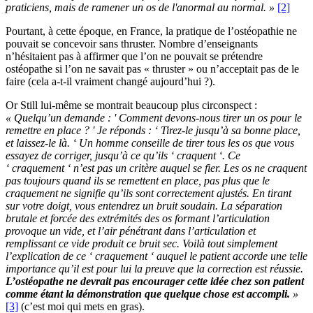
praticiens, mais de ramener un os de l'anormal au normal. »
[2]
Pourtant, à cette époque, en France, la pratique de l’ostéopathie ne
pouvait se concevoir sans thruster. Nombre d’enseignants
n’hésitaient pas à affirmer que l’on ne pouvait se prétendre
ostéopathe si l’on ne savait pas « thruster » ou n’acceptait pas de le
faire (cela a-t-il vraiment changé aujourd’hui ?).
Or Still lui-même se montrait beaucoup plus circonspect :
« Quelqu’un demande : ' Comment devons-nous tirer un os pour le
remettre en place ? ' Je réponds : ‘ Tirez-le jusqu’à sa bonne place,
et laissez-le là. ‘ Un homme conseille de tirer tous les os que vous
essayez de corriger, jusqu’à ce qu’ils ‘ craquent ‘. Ce
‘ craquement ‘ n’est pas un critère auquel se fier. Les os ne craquent
pas toujours quand ils se remettent en place, pas plus que le
craquement ne signifie qu’ils sont correctement ajustés. En tirant
sur votre doigt, vous entendrez un bruit soudain. La séparation
brutale et forcée des extrémités des os formant l’articulation
provoque un vide, et l’air pénétrant dans l’articulation et
remplissant ce vide produit ce bruit sec. Voilà tout simplement
l’explication de ce ‘ craquement ‘ auquel le patient accorde une telle
importance qu’il est pour lui la preuve que la correction est réussie.
L’ostéopathe ne devrait pas encourager cette idée chez son patient
comme étant la démonstration que quelque chose est accompli.
»
[3]
(c’est moi qui mets en gras).