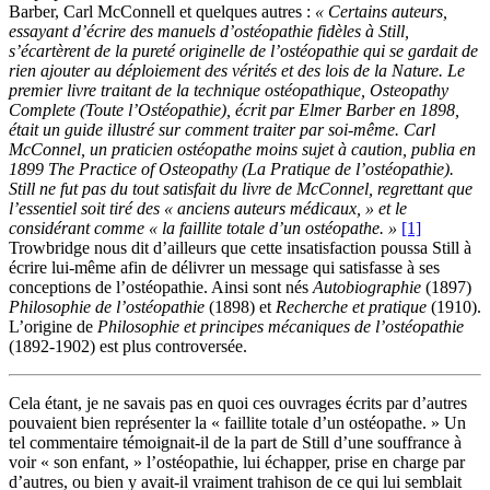
Barber, Carl McConnell et quelques autres :
« Certains auteurs,
essayant d’écrire des manuels d’ostéopathie fidèles à Still,
s’écartèrent de la pureté originelle de l’ostéopathie qui se gardait de
rien ajouter au déploiement des vérités et des lois de la Nature. Le
premier livre traitant de la technique ostéopathique, Osteopathy
Complete (Toute l’Ostéopathie), écrit par Elmer Barber en 1898,
était un guide illustré sur comment traiter par soi-même. Carl
McConnel, un praticien ostéopathe moins sujet à caution, publia en
1899 The Practice of Osteopathy (La Pratique de l’ostéopathie).
Still ne fut pas du tout satisfait du livre de McConnel, regrettant que
l’essentiel soit tiré des « anciens auteurs médicaux, » et le
considérant comme « la faillite totale d’un ostéopathe. »
[1]
Trowbridge nous dit d’ailleurs que cette insatisfaction poussa Still à
écrire lui-même afin de délivrer un message qui satisfasse à ses
conceptions de l’ostéopathie. Ainsi sont nés
Autobiographie
(1897)
Philosophie de l’ostéopathie
(1898) et
Recherche et pratique
(1910).
L’origine de
Philosophie et principes mécaniques de l’ostéopathie
(1892-1902) est plus controversée.
Cela étant, je ne savais pas en quoi ces ouvrages écrits par d’autres
pouvaient bien représenter la « faillite totale d’un ostéopathe. » Un
tel commentaire témoignait-il de la part de Still d’une souffrance à
voir « son enfant, » l’ostéopathie, lui échapper, prise en charge par
d’autres, ou bien y avait-il vraiment trahison de ce qui lui semblait