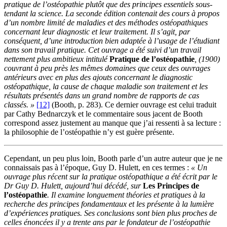
pratique de l’ostéopathie plutôt que des principes essentiels sous-
tendant la science. La seconde édition contenait des cours à propos
d’un nombre limité de maladies et des méthodes ostéopathiques
concernant leur diagnostic et leur traitement. Il s’agit, par
conséquent, d’une introduction bien adaptée à l’usage de l’étudiant
dans son travail pratique. Cet ouvrage a été suivi d’un travail
nettement plus ambitieux intitulé
Pratique de l’ostéopathie
, (1900)
couvrant à peu près les mêmes domaines que ceux des ouvrages
antérieurs avec en plus des ajouts concernant le diagnostic
ostéopathique, la cause de chaque maladie son traitement et les
résultats présentés dans un grand nombre de rapports de cas
classés. »
[12]
(Booth, p. 283). Ce dernier ouvrage est celui traduit
par Cathy Bednarczyk et le commentaire sous jacent de Booth
correspond assez justement au manque que j’ai ressenti à sa lecture :
la philosophie de l’ostéopathie n’y est guère présente.
Cependant, un peu plus loin, Booth parle d’un autre auteur que je ne
connaissais pas à l’époque, Guy D. Hulett, en ces termes :
« Un
ouvrage plus récent sur la pratique ostéopathique a été écrit par le
Dr Guy D. Hulett, aujourd’hui décédé, sur
Les Principes de
l’ostéopathie
. Il examine longuement théories et pratiques à la
recherche des principes fondamentaux et les présente à la lumière
d’expériences pratiques. Ses conclusions sont bien plus proches de
celles énoncées il y a trente ans par le fondateur de l’ostéopathie