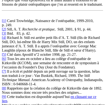
J’espère que vous éprouverez en le lisant autant d’émotions et de
frissons de plaisir ostéopathiques que j’en ai ressenti en le traduisant.
[1]
Carol Trowbridge, Naissance de l’ostéopathie, 1999-2010,
p. 249.
[2]
Sill, A. T.
Recherche et pratique
, Still, 2001, § 91, p. 44.
[3]
Ibid. 83, p. 42.
[4]
Richard Jr. Still est arrière petit fils d’A. T. Still (fils de Richard
Still, DO, lui-même fils de Harry Mix Still, DO, un des enfants
jumeaux d’A. T. Still. Il a appris l’ostéopathie avec George Mac
Laughlin (époux de Blanche Still, fille de Still et sœur d’Harry).
[5]
Cité dans
Apostill
n°2 octobre 1998, pp. 21-27.
[6]
Tous les ans en octobre a lieu au collège d'ostéopathie de
Kirksville (KCOM), une semaine de rencontre et de symposium à
l’occasion du Founder's Day (Jour du Fondateur).
[7]
Il a écrit et publié depuis un petit ouvrage sur la question, hélas
non traduit à ce jour : Van Buskirk, Richard, 1999.
The Still
Technique Manual
. American Academy of Osteopathy, Indianapolis,
ISBN : 0-940668-11-4.
[8]
Rappelons que la création du collège de Kirksville date de 1892.
Nous sommes donc encore très proches des origines...
[9]
Cette traduction est disponible aujourd’hui
en cliquant sur ce
lien
.