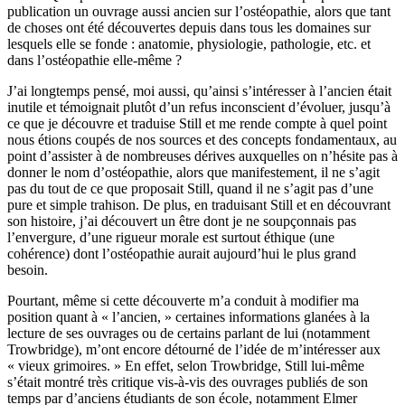
publication un ouvrage aussi ancien sur l’ostéopathie, alors que tant
de choses ont été découvertes depuis dans tous les domaines sur
lesquels elle se fonde : anatomie, physiologie, pathologie, etc. et
dans l’ostéopathie elle-même ?
J’ai longtemps pensé, moi aussi, qu’ainsi s’intéresser à l’ancien était
inutile et témoignait plutôt d’un refus inconscient d’évoluer, jusqu’à
ce que je découvre et traduise Still et me rende compte à quel point
nous étions coupés de nos sources et des concepts fondamentaux, au
point d’assister à de nombreuses dérives auxquelles on n’hésite pas à
donner le nom d’ostéopathie, alors que manifestement, il ne s’agit
pas du tout de ce que proposait Still, quand il ne s’agit pas d’une
pure et simple trahison. De plus, en traduisant Still et en découvrant
son histoire, j’ai découvert un être dont je ne soupçonnais pas
l’envergure, d’une rigueur morale est surtout éthique (une
cohérence) dont l’ostéopathie aurait aujourd’hui le plus grand
besoin.
Pourtant, même si cette découverte m’a conduit à modifier ma
position quant à « l’ancien, » certaines informations glanées à la
lecture de ses ouvrages ou de certains parlant de lui (notamment
Trowbridge), m’ont encore détourné de l’idée de m’intéresser aux
« vieux grimoires. » En effet, selon Trowbridge, Still lui-même
s’était montré très critique vis-à-vis des ouvrages publiés de son
temps par d’anciens étudiants de son école, notamment Elmer