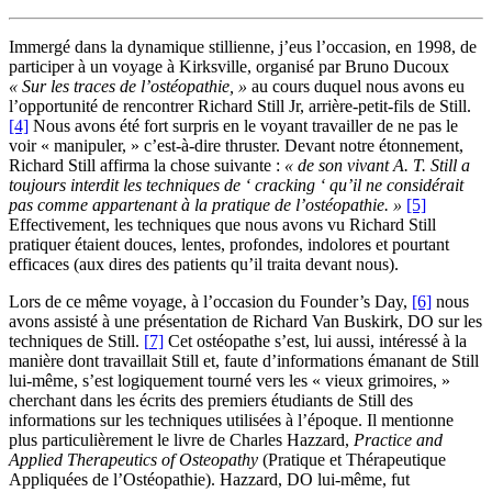
Immergé dans la dynamique stillienne, j’eus l’occasion, en 1998, de
participer à un voyage à Kirksville, organisé par Bruno Ducoux
« Sur les traces de l’ostéopathie, »
au cours duquel nous avons eu
l’opportunité de rencontrer Richard Still Jr, arrière-petit-fils de Still.
[4]
Nous avons été fort surpris en le voyant travailler de ne pas le
voir « manipuler, » c’est-à-dire thruster. Devant notre étonnement,
Richard Still affirma la chose suivante :
« de son vivant A. T. Still a
toujours interdit les techniques de ‘ cracking ‘ qu’il ne considérait
pas comme appartenant à la pratique de l’ostéopathie. »
[5]
Effectivement, les techniques que nous avons vu Richard Still
pratiquer étaient douces, lentes, profondes, indolores et pourtant
efficaces (aux dires des patients qu’il traita devant nous).
Lors de ce même voyage, à l’occasion du Founder’s Day,
[6]
nous
avons assisté à une présentation de Richard Van Buskirk, DO sur les
techniques de Still.
[
7]
Cet ostéopathe s’est, lui aussi, intéressé à la
manière dont travaillait Still et, faute d’informations émanant de Still
lui-même, s’est logiquement tourné vers les « vieux grimoires, »
cherchant dans les écrits des premiers étudiants de Still des
informations sur les techniques utilisées à l’époque. Il mentionne
plus particulièrement le livre de Charles Hazzard,
Practice and
Applied Therapeutics of Osteopathy
(Pratique et Thérapeutique
Appliquées de l’Ostéopathie). Hazzard, DO lui-même, fut