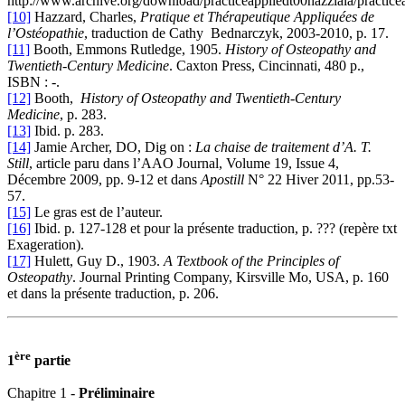
http://www.archive.org/download/practiceappliedt00hazziala/practice
[10]
Hazzard, Charles,
Pratique et Thérapeutique Appliquées de
l’Ostéopathie
, traduction de Cathy Bednarczyk, 2003-2010, p. 17.
[11]
Booth, Emmons Rutledge, 1905.
History of Osteopathy and
Twentieth-Century Medicine
. Caxton Press, Cincinnati, 480 p.,
ISBN : -.
[12]
Booth,
History of Osteopathy and Twentieth-Century
Medicine
, p. 283.
[13]
Ibid. p. 283.
[14]
Jamie Archer, DO, Dig on :
La chaise de traitement d’A. T.
Still
, article paru dans l’AAO Journal, Volume 19, Issue 4,
Décembre 2009, pp. 9-12 et dans
Apostill
N° 22 Hiver 2011, pp.53-
57.
[15]
Le gras est de l’auteur.
[16]
Ibid. p. 127-128 et pour la présente traduction, p. ??? (repère txt
Exageration).
[17]
Hulett, Guy D., 1903.
A Textbook of the Principles of
Osteopathy
. Journal Printing Company, Kirsville Mo, USA, p. 160
et dans la présente traduction, p. 206.
ère
1
partie
Chapitre 1 -
Préliminaire