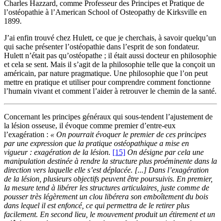
Charles Hazzard, comme Professeur des Principes et Pratique de
l’ostéopathie à l’American School of Osteopathy de Kirksville en
1899.
J’ai enfin trouvé chez Hulett, ce que je cherchais, à savoir quelqu’un
qui sache présenter l’ostéopathie dans l’esprit de son fondateur.
Hulett n’était pas qu’ostéopathe ; il était aussi docteur en philosophie
et cela se sent. Mais il s’agit de la philosophie telle que la conçoit un
américain, par nature pragmatique. Une philosophie que l’on peut
mettre en pratique et utiliser pour comprendre comment fonctionne
l’humain vivant et comment l’aider à retrouver le chemin de la santé.
Concernant les principes généraux qui sous-tendent l’ajustement de
la lésion osseuse, il évoque comme premier d’entre-eux
l’exagération :
« On pourrait évoquer le premier de ces principes
par une expression que la pratique ostéopathique a mise en
vigueur : exagération de la lésion.
[15]
On désigne par cela une
manipulation destinée à rendre la structure plus proéminente dans la
direction vers laquelle elle s’est déplacée. [...] Dans l’exagération
de la lésion, plusieurs objectifs peuvent être poursuivis. En premier,
la mesure tend à libérer les structures articulaires, juste comme de
pousser très légèrement un clou libérera son emboîtement du bois
dans lequel il est enfoncé, ce qui permettra de le retirer plus
facilement. En second lieu, le mouvement produit un étirement et un