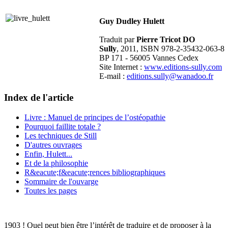
Guy Dudley Hulett
Traduit par
Pierre Tricot DO
Sully
, 2011, ISBN 978-2-35432-063-8
BP 171 - 56005 Vannes Cedex
Site Internet :
www.editions-sully.com
E-mail :
editions.sully@wanadoo.fr
Index de l'article
Livre : Manuel de principes de l’ostéopathie
Pourquoi faillite totale ?
Les techniques de Still
D'autres ouvrages
Enfin, Hulett...
Et de la philosophie
R&eacute;f&eacute;rences bibliographiques
Sommaire de l'ouvarge
Toutes les pages
1903 ! Quel peut bien être l’intérêt de traduire et de proposer à la