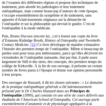
de l’examen des différentes régions et propose des techniques de
traitement, puis aborde les pathologies et leur traitement
ostéopathique, mais comme beaucoup d’auteurs de cette époque,
s’occupe essentiellement du symptôme et de traitement, sans
apporter d’éclaircissements originaux sur la démarche de
l’ostéopathe et sur la philosophie qui devrait le guider. C'est de
l'ostéopathie à la mode médicale.
Puis, Bruno Ducoux (encore lui...) m’a fourni une copie du livre
d’Emmons Rutledge Booth,
History of Osteopathy and Twentieth-
Century Medicine
.
[11]
Ce livre développe de manière exhaustive
l’histoire des premiers temps de l’ostéopathie. Même si beaucoup de
parties sont pour nous peu intéressantes, parce qu’elles décrivent les
vicissitudes de l’ostéopathie naissante, état par état, il parle assez
largement de Still et des siens, des concepts, des premiers temps du
collège de Kirksville. À la fin de son ouvrage, il présente un certain
nombre de livres parus à l’époque et donne son opinion personnelle
à leur propos.
Des ouvrages de Hazzard, il dit les choses suivantes :
« Le domaine
de la pratique ostéopathique générale a été talentueusement
présenté par le Dr Charles Hazzard dans ses
Principes de
l’ostéopathie
(1899), qui consiste en une série de cours délivrés aux
étudiants de l’American School of Osteopathy. Cet ouvrage parle
essentiellement d’anatomie et de physiologie appliquées à la