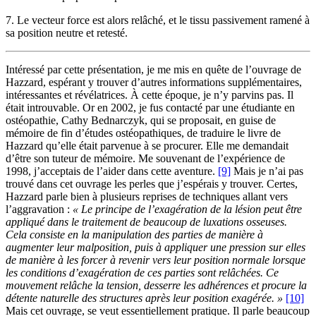
7. Le vecteur force est alors relâché, et le tissu passivement ramené à
sa position neutre et retesté.
Intéressé par cette présentation, je me mis en quête de l’ouvrage de
Hazzard, espérant y trouver d’autres informations supplémentaires,
intéressantes et révélatrices. À cette époque, je n’y parvins pas. Il
était introuvable. Or en 2002, je fus contacté par une étudiante en
ostéopathie, Cathy Bednarczyk, qui se proposait, en guise de
mémoire de fin d’études ostéopathiques, de traduire le livre de
Hazzard qu’elle était parvenue à se procurer. Elle me demandait
d’être son tuteur de mémoire. Me souvenant de l’expérience de
1998, j’acceptais de l’aider dans cette aventure.
[9]
Mais je n’ai pas
trouvé dans cet ouvrage les perles que j’espérais y trouver. Certes,
Hazzard parle bien à plusieurs reprises de techniques allant vers
l’aggravation :
« Le principe de l’exagération de la lésion peut être
appliqué dans le traitement de beaucoup de luxations osseuses.
Cela consiste en la manipulation des parties de manière à
augmenter leur malposition, puis à appliquer une pression sur elles
de manière à les forcer à revenir vers leur position normale lorsque
les conditions d’exagération de ces parties sont relâchées. Ce
mouvement relâche la tension, desserre les adhérences et procure la
détente naturelle des structures après leur position exagérée. »
[10]
Mais cet ouvrage, se veut essentiellement pratique. Il parle beaucoup