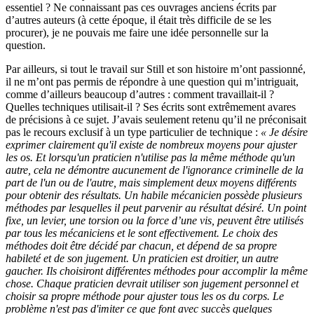
essentiel ? Ne connaissant pas ces ouvrages anciens écrits par
d’autres auteurs (à cette époque, il était très difficile de se les
procurer), je ne pouvais me faire une idée personnelle sur la
question.
Par ailleurs, si tout le travail sur Still et son histoire m’ont passionné,
il ne m’ont pas permis de répondre à une question qui m’intriguait,
comme d’ailleurs beaucoup d’autres : comment travaillait-il ?
Quelles techniques utilisait-il ? Ses écrits sont extrêmement avares
de précisions à ce sujet. J’avais seulement retenu qu’il ne préconisait
pas le recours exclusif à un type particulier de technique :
« Je désire
exprimer clairement qu'il existe de nombreux moyens pour ajuster
les os. Et lorsqu'un praticien n'utilise pas la même méthode qu'un
autre, cela ne démontre aucunement de l'ignorance criminelle de la
part de l'un ou de l'autre, mais simplement deux moyens différents
pour obtenir des résultats. Un habile mécanicien possède plusieurs
méthodes par lesquelles il peut parvenir au résultat désiré. Un point
fixe, un levier, une torsion ou la force d’une vis, peuvent être utilisés
par tous les mécaniciens et le sont effectivement. Le choix des
méthodes doit être décidé par chacun, et dépend de sa propre
habileté et de son jugement. Un praticien est droitier, un autre
gaucher. Ils choisiront différentes méthodes pour accomplir la même
chose. Chaque praticien devrait utiliser son jugement personnel et
choisir sa propre méthode pour ajuster tous les os du corps. Le
problème n'est pas d'imiter ce que font avec succès quelques