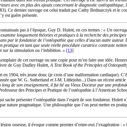
urs avec en plus des ajouts concernant le diagnostic ostéopathique, la
83). Ce dernier ouvrage est celui traduit par Cathy Bednarczyk et le c
n’y est guère présente.
connaissais pas à l’époque, Guy D. Hulett, en ces termes :
« Un ouvrage 
l examine longuement théories et pratiques à la recherche des principes
 ans par le fondateur de l’ostéopathie que celles d’aucun autre auteur. L
 en pratique en tant que seule réelle procédure curatrice contraste nettem
 sur la stimulation ou l’inhibition. »
[13]
n exemplaire de cet ouvrage ou une copie pour m’en faire une idée. Heur
e livre de Guy Dudley Hulett,
A Text Book of the Principles of Osteopath
rt en 1904, très jeune donc (je crois d’une malformation cardiaque). C’ét
nnée que W. G. Sutherland et J-M. Littlejohn...) Dans un récent article
u long de son enseignement, il fut lié au Vieux Docteur par une profon
fesseur des Principes et Pratique de l’ostéopathie à l’American Schoo
i sache présenter l’ostéopathie dans l’esprit de son fondateur. Hulett n’é
in, par nature pragmatique. Une philosophie que l’on peut mettre en prat
 lésion osseuse, il évoque comme premier d’entre-eux l’exagération :
« 