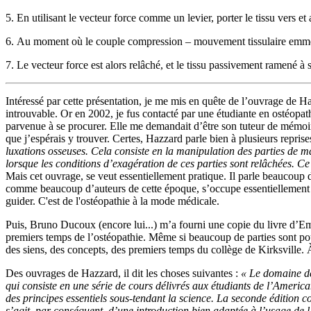
5. En utilisant le vecteur force comme un levier, porter le tissu vers et a
6. Au moment où le couple compression – mouvement tissulaire emmène 
7. Le vecteur force est alors relâché, et le tissu passivement ramené à s
Intéressé par cette présentation, je me mis en quête de l’ouvrage de Haz
introuvable. Or en 2002, je fus contacté par une étudiante en ostéopat
parvenue à se procurer. Elle me demandait d’être son tuteur de mémoir
que j’espérais y trouver. Certes, Hazzard parle bien à plusieurs reprise
luxations osseuses. Cela consiste en la manipulation des parties de m
lorsque les conditions d’exagération de ces parties sont relâchées. Ce
Mais cet ouvrage, se veut essentiellement pratique. Il parle beaucoup 
comme beaucoup d’auteurs de cette époque, s’occupe essentiellement du
guider. C'est de l'ostéopathie à la mode médicale.
Puis, Bruno Ducoux (encore lui...) m’a fourni une copie du livre d
premiers temps de l’ostéopathie. Même si beaucoup de parties sont pour n
des siens, des concepts, des premiers temps du collège de Kirksville. 
Des ouvrages de Hazzard, il dit les choses suivantes :
« Le domaine de
qui consiste en une série de cours délivrés aux étudiants de l’Americ
des principes essentiels sous-tendant la science. La seconde édition 
s’agit, par conséquent, d’une introduction bien adaptée à l’usage de l