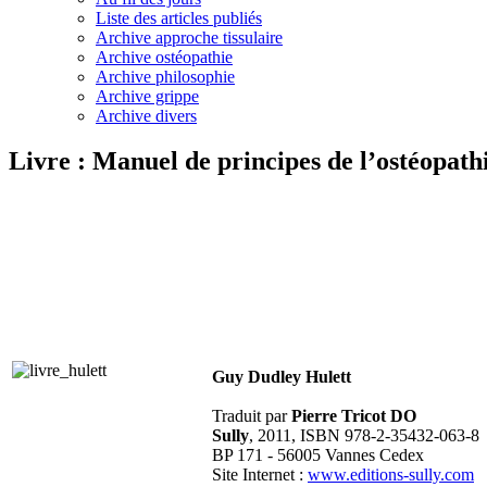
Liste des articles publiés
Archive approche tissulaire
Archive ostéopathie
Archive philosophie
Archive grippe
Archive divers
Livre : Manuel de principes de l’ostéopat
Guy Dudley Hulett
Traduit par
Pierre Tricot DO
Sully
, 2011, ISBN 978-2-35432-063-8
BP 171 - 56005 Vannes Cedex
Site Internet :
www.editions-sully.com