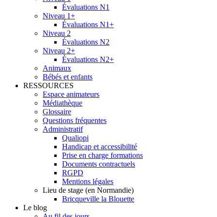
Évaluations N1
Niveau 1+
Évaluations N1+
Niveau 2
Évaluations N2
Niveau 2+
Évaluations N2+
Animaux
Bébés et enfants
RESSOURCES
Espace animateurs
Médiathèque
Glossaire
Questions fréquentes
Administratif
Qualiopi
Handicap et accessibilité
Prise en charge formations
Documents contractuels
RGPD
Mentions légales
Lieu de stage (en Normandie)
Bricqueville la Blouette
Le blog
Au fil des jours