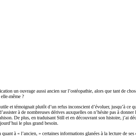
blication un ouvrage aussi ancien sur l’ostéopathie, alors que tant de cho
e elle-même ?
inutile et témoignait plutôt d’un refus inconscient d’évoluer, jusqu’à ce 
’assister à de nombreuses dérives auxquelles on n’hésite pas à donner le
rahison. De plus, en traduisant Still et en découvrant son histoire, j’ai 
jourd’hui le plus grand besoin.
 quant à « l’ancien, » certaines informations glanées à la lecture de se