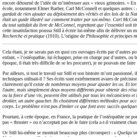
encore détourné de l’idée de m’intéresser aux « vieux grimoires. » En 
école, notamment Elmer Barber, Carl McConnell et quelques autres :
gardait de rien ajouter au déploiement des vérités et des lois de la N
était un guide illustré sur comment traiter par soi-même. Carl McConn
du tout satisfait du livre de McConnel, regrettant que l’essentiel soit 
cette insatisfaction poussa Still à écrire lui-même afin de délivrer un 
Recherche et pratique
(1910). L’origine de
Philosophie et principes 
Cela étant, je ne savais pas en quoi ces ouvrages écrits par d’autres po
enfant, » l’ostéopathie, lui échapper, prise en charge par d’autres, ou 
époque, il était très difficile de se les procurer), je ne pouvais me fair
Par ailleurs, si tout le travail sur Still et son histoire m’ont passion
techniques utilisait-il ? Ses écrits sont extrêmement avares de précision
clairement qu'il existe de nombreux moyens pour ajuster les os. Et lo
l'autre, mais simplement deux moyens différents pour obtenir des résul
ou la force d’une vis, peuvent être utilisés par tous les mécaniciens e
droitier, un autre gaucher. Ils choisiront différentes méthodes pour a
corps. Le problème n'est pas d'imiter ce que font avec succès quelqu
Pourtant, à cette époque, en France, la pratique de l’ostéopathie ne po
pas « thruster » ou n’acceptait pas de le faire (cela a-t-il vraiment cha
Or Still lui-même se montrait beaucoup plus circonspect :
« Quelqu’un 