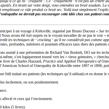
usqu’à ce qu’ils ‘ craquent ‘. Ce ‘ craquement ‘ n’est pas un critère au
ajustés. En tirant sur votre doigt, vous entendrez un bruit soudain. La 
et remplissant ce vide produit ce bruit sec. Voilà tout simplement l’expl
’ostéopathe ne devrait pas encourager cette idée chez son patient co
participer à un voyage à Kirksville, organisé par Bruno Ducoux
« Sur le
]
Nous avons été fort surpris en le voyant travailler de ne pas le voir « 
interdit les techniques de ‘ cracking ‘ qu’il ne considérait pas comme ap
tes, profondes, indolores et pourtant efficaces (aux dires des patients q
ns assisté à une présentation de Richard Van Buskirk, DO sur les techn
 lui-même, s’est logiquement tourné vers les « vieux grimoires, » cherchan
 le livre de Charles Hazzard,
Practice and Applied Therapeutics of Ost
 l’American School of Osteopathy de Kirksville entre 1897 et 1898, pui
 Still traitait ses patients (les techniques qu’il utilisait) et en donne le
 plus facilement, ou son positionnement.
ance.
u affecté et ceux qui l’environnent.
 kilos (5 livres).