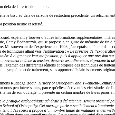
u delà de la restriction initiale.
le tissu au-delà de sa zone de restriction précédente, un relâchement 
a position neutre et retesté.
zard, espérant y trouver d’autres informations supplémentaires, intéressa
hie, Cathy Bednarczyk, qui se proposait, en guise de mémoire de fin d’ét
e. Me souvenant de l’expérience de 1998, j’acceptais de l’aider dans c
s de techniques allant vers l’aggravation :
« Le principe de l’exagératio
anière à augmenter leur malposition, puis à appliquer une pression sur e
 mouvement relâche la tension, desserre les adhérences et procure la dét
de l’examen des différentes régions et propose des techniques de traiteme
 symptôme et de traitement, sans apporter d’éclaircissements originaux 
’Emmons Rutledge Booth,
History of Osteopathy and Twentieth-Century 
ous peu intéressantes, parce qu’elles décrivent les vicissitudes de l’osté
À la fin de son ouvrage, il présente un certain nombre de livres parus à
 la pratique ostéopathique générale a été talentueusement présenté p
an School of Osteopathy. Cet ouvrage parle essentiellement d’anatomie e
contenait des cours à propos d’un nombre limité de maladies et des métho
’étudiant dans son travail pratique. Cet ouvrage a été suivi d’un travail