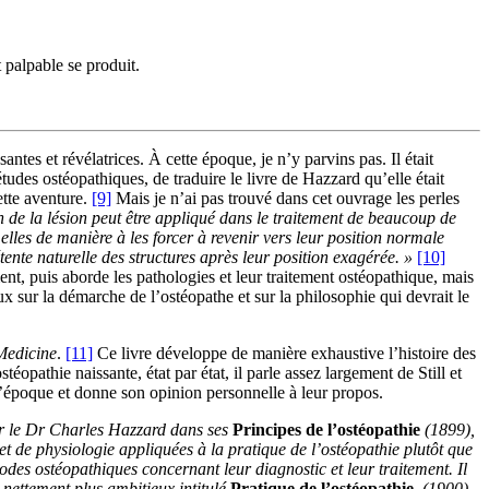
palpable se produit.
ntes et révélatrices. À cette époque, je n’y parvins pas. Il était
udes ostéopathiques, de traduire le livre de Hazzard qu’elle était
ette aventure.
[9]
Mais je n’ai pas trouvé dans cet ouvrage les perles
n de la lésion peut être appliqué dans le traitement de beaucoup de
lles de manière à les forcer à revenir vers leur position normale
ente naturelle des structures après leur position exagérée. »
[10]
nt, puis aborde les pathologies et leur traitement ostéopathique, mais
sur la démarche de l’ostéopathe et sur la philosophie qui devrait le
Medicine
.
[11]
Ce livre développe de manière exhaustive l’histoire des
opathie naissante, état par état, il parle assez largement de Still et
 l’époque et donne son opinion personnelle à leur propos.
ar le Dr Charles Hazzard dans ses
Principes de l’ostéopathie
(1899),
t de physiologie appliquées à la pratique de l’ostéopathie plutôt que
des ostéopathiques concernant leur diagnostic et leur traitement. Il
 nettement plus ambitieux intitulé
Pratique de l’ostéopathie
, (1900)