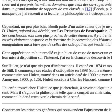
couvrant à peu près les mêmes domaines que ceux des ouvrages antérie
dans un grand nombre de rapports de cas classés. »
[12]
(Booth, p. 2
manque que j’ai ressenti à sa lecture : la philosophie de l’ostéopathie 
Cependant, un peu plus loin, Booth parle d’un autre auteur que je ne 
D. Hulett, aujourd’hui décédé, sur
Les Principes de l’ostéopathie
. I
Ses conclusions sont bien plus proches de celles énoncées il y a trente
est très clairement exposée et la doctrine de la correction des lésions
manipulation aussi bien que de celles des ostéopathes qui insistent tant
Cette appréciation m’a interpellé et je n’ai eu de cesse de trouver u
leur mise à disposition sur l’Internet, j’ai eu la chance de découvrir l
Sur Hulett, je n’ai que très peu d’informations. Il est né en 1874 et mo
de Still. Il commença ses études d’ostéopathie en 1898 (soit la même a
commentaire sur Hulett, trouvé dans un article daté de 1900 :
« tout a
Anonyme, 1900, p. 126). Hulett succéda à Charles Hazzard, comme Pro
J’ai enfin trouvé chez Hulett, ce que je cherchais, à savoir quelqu’un qu
sent. Mais il s’agit de la philosophie telle que la conçoit un américa
comment l’aider à retrouver le chemin de la santé.
Concernant les principes généraux qui sous-tendent l’ajustement de la