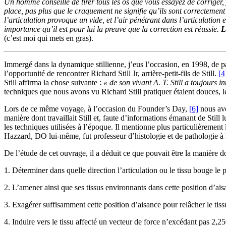
Un homme conseille de tirer tous les os que vous essayez de corriger, j
place, pas plus que le craquement ne signifie qu’ils sont correctement 
l’articulation provoque un vide, et l’air pénétrant dans l’articulation 
importance qu’il est pour lui la preuve que la correction est réussie.
L
(c’est moi qui mets en gras).
Immergé dans la dynamique stillienne, j’eus l’occasion, en 1998, de 
l’opportunité de rencontrer Richard Still Jr, arrière-petit-fils de Still.
[4
Still affirma la chose suivante :
« de son vivant A. T. Still a toujours 
techniques que nous avons vu Richard Still pratiquer étaient douces, len
Lors de ce même voyage, à l’occasion du Founder’s Day,
[6]
nous avo
manière dont travaillait Still et, faute d’informations émanant de Still
les techniques utilisées à l’époque. Il mentionne plus particulièrement
Hazzard, DO lui-même, fut professeur d’histologie et de pathologie à
De l’étude de cet ouvrage, il a déduit ce que pouvait être la manière dont
1. Déterminer dans quelle direction l’articulation ou le tissu bouge le
2. L’amener ainsi que ses tissus environnants dans cette position d’ais
3. Exagérer suffisamment cette position d’aisance pour relâcher le tiss
4. Induire vers le tissu affecté un vecteur de force n’excédant pas 2,250