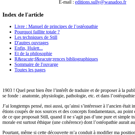
E-mail :
editions.sully@wanadoo.fr
Index de l'article
Livre : Manuel de principes de l’ostéopathie
Pourquoi faillite totale ?
Les techniques de Still
D'autres ouvrages
Enfin, Hulett...
Et de la philosophie
R&eacute;f&eacute;rences bibliographiques
Sommaire de l'ouvarge
Toutes les pages
1903 ! Quel peut bien être l’intérêt de traduire et de proposer à la pu
se fonde : anatomie, physiologie, pathologie, etc. et dans l’ostéopathi
J’ai longtemps pensé, moi aussi, qu’ainsi s’intéresser à l’ancien était 
étions coupés de nos sources et des concepts fondamentaux, au point d
de ce que proposait Still, quand il ne s’agit pas d’une pure et simple t
morale est surtout éthique (une cohérence) dont l’ostéopathie aurait au
Pourtant, même si cette découverte m’a conduit à modifier ma position