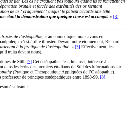
quel se fier. Les os ne craquent pas toujours quand ils se remettent en
séparation brutale et forcée des extrémités des os formant
ication de ce ‘ craquement ‘ auquel le patient accorde une telle
mme étant la démonstration que quelque chose est accompli.
»
[3]
s traces de l’ostéopathie, »
au cours duquel nous avons eu
manipuler, » c’est-à-dire thruster. Devant notre étonnement, Richard
partenant à la pratique de l’ostéopathie. »
[5]
Effectivement, les
u’il traita devant nous).
iques de Still.
[
7]
Cet ostéopathe s’est, lui aussi, intéressé à la
t dans les écrits des premiers étudiants de Still des informations sur
eopathy
(Pratique et Thérapeutique Appliquées de l’Ostéopathie).
s professeur de principes ostéopathiques entre 1898-99.
[8]
 résumé suivant :