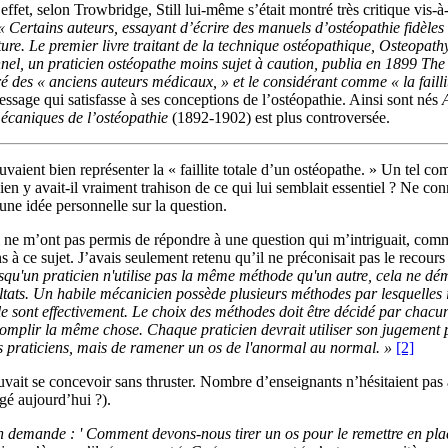
effet, selon Trowbridge, Still lui-même s’était montré très critique vis-
« Certains auteurs, essayant d’écrire des manuels d’ostéopathie fidèles à 
ature. Le premier livre traitant de la technique ostéopathique, Osteopa
el, un praticien ostéopathe moins sujet à caution, publia en 1899 The P
tiré des « anciens auteurs médicaux, » et le considérant comme « la failli
message qui satisfasse à ses conceptions de l’ostéopathie. Ainsi sont nés
mécaniques de l’ostéopathie
(1892-1902) est plus controversée.
uvaient bien représenter la « faillite totale d’un ostéopathe. » Un tel co
bien y avait-il vraiment trahison de ce qui lui semblait essentiel ? Ne con
e une idée personnelle sur la question.
né, il ne m’ont pas permis de répondre à une question qui m’intriguait, co
s à ce sujet. J’avais seulement retenu qu’il ne préconisait pas le recours
rsqu'un praticien n'utilise pas la même méthode qu'un autre, cela ne dé
tats. Un habile mécanicien possède plusieurs méthodes par lesquelles il 
t le sont effectivement. Le choix des méthodes doit être décidé par chac
ccomplir la même chose. Chaque praticien devrait utiliser son jugement 
es praticiens, mais de ramener un os de l'anormal au normal. »
[2]
uvait se concevoir sans thruster. Nombre d’enseignants n’hésitaient pas 
ngé aujourd’hui ?).
demande : ' Comment devons-nous tirer un os pour le remettre en place ?