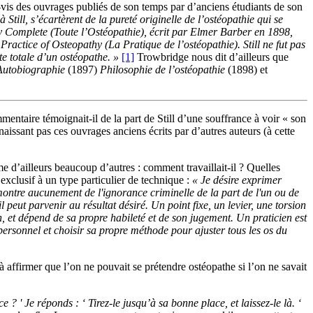
à-vis des ouvrages publiés de son temps par d’anciens étudiants de son
Still, s’écartèrent de la pureté originelle de l’ostéopathie qui se
thy Complete (Toute l’Ostéopathie), écrit par Elmer Barber en 1898,
ractice of Osteopathy (La Pratique de l’ostéopathie). Still ne fut pas
te totale d’un ostéopathe. »
[1]
Trowbridge nous dit d’ailleurs que
Autobiographie
(1897)
Philosophie de l’ostéopathie
(1898) et
mmentaire témoignait-il de la part de Still d’une souffrance à voir « son
naissant pas ces ouvrages anciens écrits par d’autres auteurs (à cette
mme d’ailleurs beaucoup d’autres : comment travaillait-il ? Quelles
 exclusif à un type particulier de technique :
« Je désire exprimer
montre aucunement de l'ignorance criminelle de la part de l'un ou de
peut parvenir au résultat désiré. Un point fixe, un levier, une torsion
un, et dépend de sa propre habileté et de son jugement. Un praticien est
personnel et choisir sa propre méthode pour ajuster tous les os du
à affirmer que l’on ne pouvait se prétendre ostéopathe si l’on ne savait
 ' Je réponds : ‘ Tirez-le jusqu’à sa bonne place, et laissez-le là. ‘