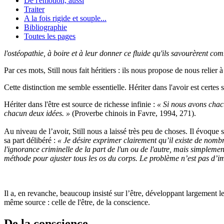
De l'émotion, aussi
Traiter
A la fois rigide et souple...
Bibliographie
Toutes les pages
l'ostéopathie, à boire et à leur donner ce fluide qu'ils savourèrent c
Par ces mots, Still nous fait héritiers : ils nous propose de nous relier 
Cette distinction me semble essentielle. Hériter dans l'avoir est certes s
Hériter dans l'être est source de richesse infinie :
« Si nous avons chac
chacun deux idées. »
(Proverbe chinois in Favre, 1994, 271).
Au niveau de l’avoir, Still nous a laissé très peu de choses. Il évoque 
sa part délibéré :
« Je désire exprimer clairement qu’il existe de nom
l'ignorance criminelle de la part de l'un ou de l'autre, mais simpleme
méthode pour ajuster tous les os du corps. Le problème n’est pas d’i
Il a, en revanche, beaucoup insisté sur l’être, développant largement le
même source : celle de l'être, de la conscience.
De la conscience