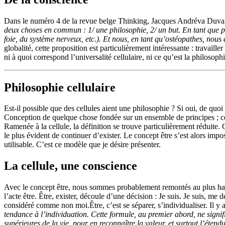
Dans le numéro 4 de la revue belge Thinking, Jacques Andréva Duval di
deux choses en commun : 1/ une philosophie, 2/ un but. En tant que phi
foie, du système nerveux, etc.). Et nous, en tant qu’ostéopathes, nous 
globalité, cette proposition est particulièrement intéressante : travail
ni à quoi correspond l’universalité cellulaire, ni ce qu’est la philosoph
Philosophie cellulaire
Est-il possible que des cellules aient une philosophie ? Si oui, de quo
Conception de quelque chose fondée sur un ensemble de principes ; ce
Ramenée à la cellule, la définition se trouve particulièrement réduite.
le plus évident de continuer d’exister. Le concept être s’est alors im
utilisable. C’est ce modèle que je désire présenter.
La cellule, une conscience
Avec le concept être, nous sommes probablement remontés au plus haut 
l’acte être. Être, exister, découle d’une décision : Je suis. Je suis, 
considéré comme non moi.Être, c’est se séparer, s’individualiser. Il y a
tendance à l’individuation. Cette formule, au premier abord, ne signif
supérieures de la vie, pour en reconnaître la valeur, et surtout l’étendu