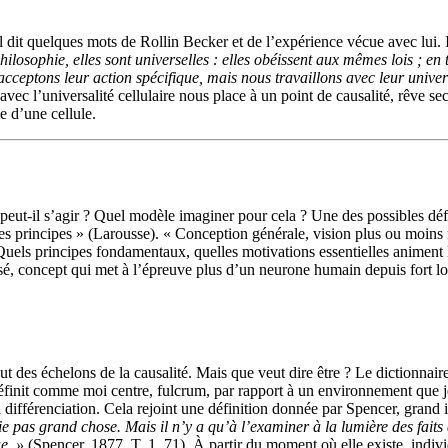
t quelques mots de Rollin Becker et de l’expérience vécue avec lui. Il
losophie, elles sont universelles : elles obéissent aux mêmes lois ; en t
acceptons leur action spécifique, mais nous travaillons avec leur univers
ler avec l’universalité cellulaire nous place à un point de causalité, rêv
ie d’une cellule.
i peut-il s’agir ? Quel modèle imaginer pour cela ? Une des possibles dé
s principes » (Larousse). « Conception générale, vision plus ou moins
 Quels principes fondamentaux, quelles motivations essentielles animent l
posé, concept qui met à l’épreuve plus d’un neurone humain depuis fort l
des échelons de la causalité. Mais que veut dire être ? Le dictionnair
me définit comme moi centre, fulcrum, par rapport à un environnement que
 différenciation. Cela rejoint une définition donnée par Spencer, grand i
ie pas grand chose. Mais il n’y a qu’à l’examiner à la lumière des faits
e. »
(Spencer, 1877, T. 1, 71). À partir du moment où elle existe, indivi