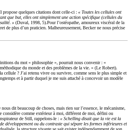
 propose quelques citations dont celle-ci :
« Toutes les cellules ont
ant que but, elles ont simplement une action spécifique (cellules du
alité. »
(Duval, 1998, 5).Pour l’ostéopathe, amoureux viscéral de la
e secret de plus d’un praticien. Malheureusement, Becker ne nous précise
finitions du mot « philosophie », pourrait nous convenir : «
 méthodique du monde et des problèmes de la vie. » (Le Robert).
a cellule ? J’ai retenu vivre ou survivre, comme sens le plus simple et
ongtemps et à partir duquel je me suis attaché à concevoir un modèle
e nous dit beaucoup de choses, mais rien sur l’essence, le mécanisme,
 je considère comme extérieur à moi, différent de moi, défini ou
nspirateur de Still, rappelons-le :
« Schelling disait que la vie est la
 de développement ou du contraste qui sépare les formes inférieures et
dualisée, la structure vivante se sait exister indépendamment de son