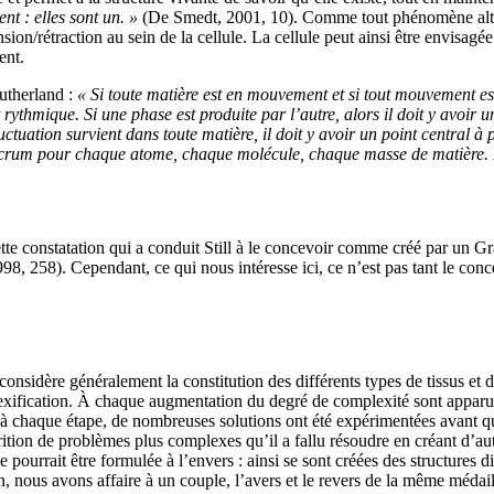
nt : elles sont un. »
(De Smedt, 2001, 10). Comme tout phénomène alternat
n/rétraction au sein de la cellule. La cellule peut ainsi être envisagée
ent.
utherland :
« Si toute matière est en mouvement et si tout mouvement es
st rythmique. Si une phase est produite par l’autre, alors il doit y avoir
tuation survient dans toute matière, il doit y avoir un point central à p
 fulcrum pour chaque atome, chaque molécule, chaque masse de matière.
ette constatation qui a conduit Still à le concevoir comme créé par un G
998, 258). Cependant, ce qui nous intéresse ici, ce n’est pas tant le con
considère généralement la constitution des différents types de tissus e
lexification. À chaque augmentation du degré de complexité sont apparu
u’à chaque étape, de nombreuses solutions ont été expérimentées avant
on de problèmes plus complexes qu’il a fallu résoudre en créant d’autres
 pourrait être formulée à l’envers : ainsi se sont créées des structures d
ion, nous avons affaire à un couple, l’avers et le revers de la même médai