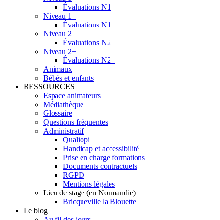
Évaluations N1
Niveau 1+
Évaluations N1+
Niveau 2
Évaluations N2
Niveau 2+
Évaluations N2+
Animaux
Bébés et enfants
RESSOURCES
Espace animateurs
Médiathèque
Glossaire
Questions fréquentes
Administratif
Qualiopi
Handicap et accessibilité
Prise en charge formations
Documents contractuels
RGPD
Mentions légales
Lieu de stage (en Normandie)
Bricqueville la Blouette
Le blog
Au fil des jours