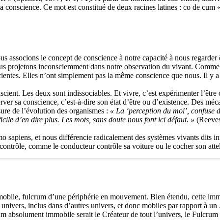
a conscience. Ce mot est constitué de deux racines latines : co de cum 
nous associons le concept de conscience à notre capacité à nous regarder
nous projetons inconsciemment dans notre observation du vivant. Comme
cientes. Elles n’ont simplement pas la même conscience que nous. Il y a
conscient. Les deux sont indissociables. Et vivre, c’est expérimenter l’êtr
erver sa conscience, c’est-à-dire son état d’être ou d’existence. Des m
esure de l’évolution des organismes :
« La ‘perception du moi’, confuse d’
ficile d’en dire plus. Les mots, sans doute nous font ici défaut. »
(Reeves
apiens, et nous différencie radicalement des systèmes vivants dits infér
le contrôle, comme le conducteur contrôle sa voiture ou le cocher son a
immobile, fulcrum d’une périphérie en mouvement. Bien étendu, cette immobi
r univers, inclus dans d’autres univers, et donc mobiles par rapport à un
um absolument immobile serait le Créateur de tout l’univers, le Fulcrum