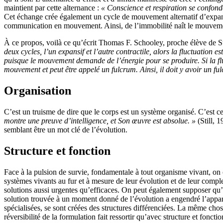
maintient par cette alternance :
« Conscience et respiration se confonde
Cet échange crée également un cycle de mouvement alternatif d’expansio
communication en mouvement. Ainsi, de l’immobilité naît le mouvem
À ce propos, voilà ce qu’écrit Thomas F. Schooley, proche élève de S
deux cycles, l’un expansif et l’autre contractile, alors la fluctuation e
puisque le mouvement demande de l’énergie pour se produire. Si la fluc
mouvement et peut être appelé un fulcrum. Ainsi, il doit y avoir un
Organisation
C’est un truisme de dire que le corps est un système organisé. C’est c
montre une preuve d’intelligence, et Son œuvre est absolue. »
(Still, 1
semblant être un mot clé de l’évolution.
Structure et fonction
Face à la pulsion de survie, fondamentale à tout organisme vivant, on 
systèmes vivants au fur et à mesure de leur évolution et de leur comp
solutions aussi urgentes qu’efficaces. On peut également supposer q
solution trouvée à un moment donné de l’évolution a engendré l’appariti
spécialisées, se sont créées des structures différenciées. La même chose
réversibilité de la formulation fait ressortir qu’avec structure et fonct