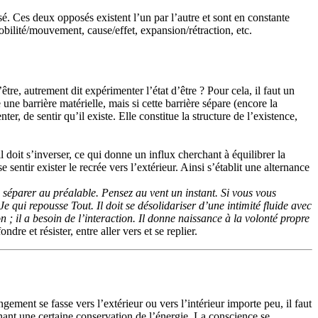
osé. Ces deux opposés existent l’un par l’autre et sont en constante
bilité/mouvement, cause/effet, expansion/rétraction, etc.
être, autrement dit expérimenter l’état d’être ? Pour cela, il faut un
ne barrière matérielle, mais si cette barrière sépare (encore la
, de sentir qu’il existe. Elle constitue la structure de l’existence,
l doit s’inverser, ce qui donne un influx cherchant à équilibrer la
 sentir exister le recrée vers l’extérieur. Ainsi s’établit une alternance
n séparer au préalable. Pensez au vent un instant. Si vous vous
 Je qui repousse Tout. Il doit se désolidariser d’une intimité fluide avec
 ; il a besoin de l’interaction. Il donne naissance à la volonté propre
dre et résister, entre aller vers et se replier.
ement se fasse vers l’extérieur ou vers l’intérieur importe peu, il faut
tenant une certaine conservation de l’énergie. La conscience se