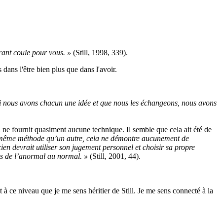
urant coule pour vous. »
(Still, 1998, 339).
s dans l'être bien plus que dans l'avoir.
Si nous avons chacun une idée et que nous les échangeons, nous avons
 il ne fournit quasiment aucune technique. Il semble que cela ait été de
 la même méthode qu’un autre, cela ne démontre aucunement de
ien devrait utiliser son jugement personnel et choisir sa propre
os de l’anormal au normal. »
(Still, 2001, 44).
 à ce niveau que je me sens héritier de Still. Je me sens connecté à la