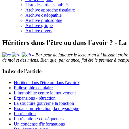
Liste des articles publiés
Archive approche tissulaire
Archive ostéopathie
Archive philosophie
Archive grippe
Archive divers
Héritiers dans l'être ou dans l'avoir ? - La
« Par peur de fatiguer le lecteur en lui laissant croire 
de moi et des miens. Bien que, par chance, j'ai été le premier à tremp
Index de l'article
Héritiers dans l'être ou dans l'avoir ?
Philosophie cellulaire
L'immobilité centre le mouvement
Expansions - rétraction
La structure gouverne la fonction
Expansion-rétraction, la physiologie
La rétention
La rétention : conséquences
Un condensé d'informations