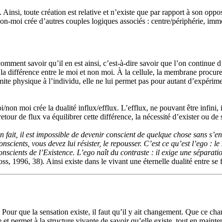
i. Ainsi, toute création est relative et n’existe que par rapport à son opp
n-moi crée d’autres couples logiques associés : centre/périphérie, immo
comment savoir qu’il en est ainsi, c’est-à-dire savoir que l’on continue d’
a différence entre le moi et non moi. À la cellule, la membrane procure u
 physique à l’individu, elle ne lui permet pas pour autant d’expérimenter
/non moi crée la dualité influx/efflux. L’efflux, ne pouvant être infini, i
our de flux va équilibrer cette différence, la nécessité d’exister ou de se
n fait, il est impossible de devenir conscient de quelque chose sans s’e
scients, vous devez lui résister, le repousser. C’est ce qu’est l’ego : le
scients de l’Existence. L’ego naît du contraste : il exige une séparation
s, 1996, 38). Ainsi existe dans le vivant une éternelle dualité entre se fon
our que la sensation existe, il faut qu’il y ait changement. Que ce chang
e et permet à la structure vivante de savoir qu’elle existe, tout en main