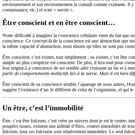
environnement et son environnement la connaît comme existante. Il y 
connaissance, etc.) et scire « savoir ».
Être conscient et en être conscient…
Notre difficulté à imaginer la conscience cellulaire vient du fait que 
conscience. Ce concept-là de la conscience est une abstraction que 
la même capacité d’abstraction, nous disons qu’elles ne sont pas cons
Être conscient, c’est exister, tout simplement ; ou exister, c’est être 
simple au plus complexe est conscient. De plus, il fera tout pour cons
leur origine.La conscience de soi semble aller croissant au fur et à m
partir de comportements instinctifs liés à la survie. Mais il est bien dif
Être conscient de sa conscience semble l’apanage de nous autres, Homo s
suggère l’existence d’un Je différent de celui de l’organisme, et qui 
Un être, c’est l’immobilité
Être, c’est être fulcrum, c’est créer un univers dont je est le centre, 
poupées russes, existent une infinité d’êtres, centres immobiles de leu
fulcrum, tous ces fulcrums sont relativement immobiles. Le seul fulcr