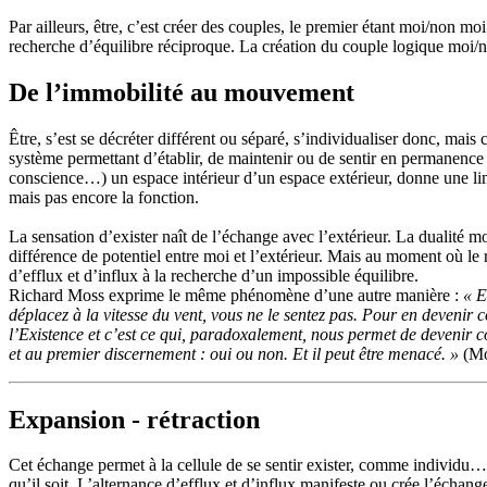
Par ailleurs, être, c’est créer des couples, le premier étant moi/non mo
recherche d’équilibre réciproque. La création du couple logique moi/no
De l’immobilité au mouvement
Être, s’est se décréter différent ou séparé, s’individualiser donc, mais 
système permettant d’établir, de maintenir ou de sentir en permanence l
conscience…) un espace intérieur d’un espace extérieur, donne une limite
mais pas encore la fonction.
La sensation d’exister naît de l’échange avec l’extérieur. La dualité moi
différence de potentiel entre moi et l’extérieur. Mais au moment où le ret
d’efflux et d’influx à la recherche d’un impossible équilibre.
Richard Moss exprime le même phénomène d’une autre manière :
« E
déplacez à la vitesse du vent, vous ne le sentez pas. Pour en devenir con
l’Existence et c’est ce qui, paradoxalement, nous permet de devenir con
et au premier discernement : oui ou non. Et il peut être menacé. »
(Mos
Expansion - rétraction
Cet échange permet à la cellule de se sentir exister, comme individu… P
qu’il soit. L’alternance d’efflux et d’influx manifeste ou crée l’échang