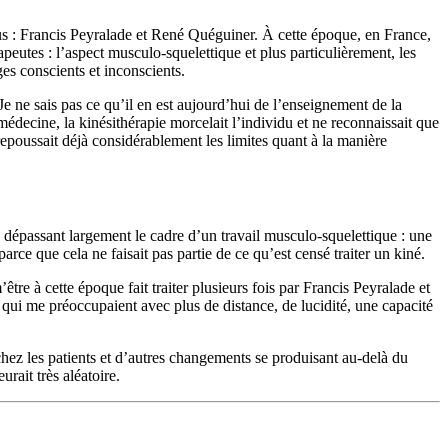
s : Francis Peyralade et René Quéguiner. À cette époque, en France,
peutes : l’aspect musculo-squelettique et plus particulièrement, les
es conscients et inconscients.
e ne sais pas ce qu’il en est aujourd’hui de l’enseignement de la
médecine, la kinésithérapie morcelait l’individu et ne reconnaissait que
repoussait déjà considérablement les limites quant à la manière
ts dépassant largement le cadre d’un travail musculo-squelettique : une
arce que cela ne faisait pas partie de ce qu’est censé traiter un kiné.
e à cette époque fait traiter plusieurs fois par Francis Peyralade et
es qui me préoccupaient avec plus de distance, de lucidité, une capacité
chez les patients et d’autres changements se produisant au-delà du
rait très aléatoire.