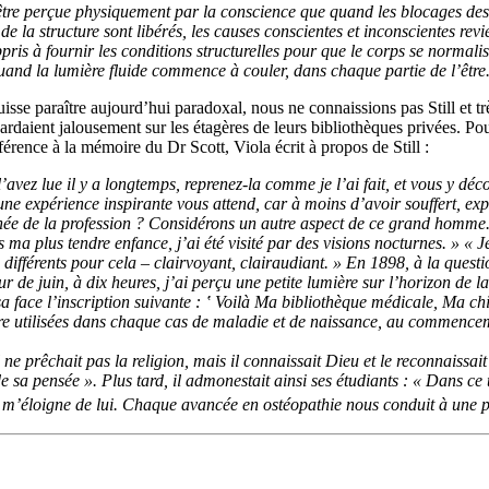
être perçue physiquement par la conscience que quand les blocages de
la structure sont libérés, les causes conscientes et inconscientes revie
ppris à fournir les conditions structurelles pour que le corps se norm
quand la lumière fluide commence à couler, dans chaque partie de l’être
isse paraître aujourd’hui paradoxal, nous ne connaissions pas Still et tr
 gardaient jalousement sur les étagères de leurs bibliothèques privées. Po
érence à la mémoire du Dr Scott, Viola écrit à propos de Still :
l’avez lue il y a longtemps, reprenez-la comme je l’ai fait, et vous y 
une expérience inspirante vous attend, car à moins d’avoir souffert, e
née de la profession ? Considérons un autre aspect de ce grand homme.
 plus tendre enfance, j’ai été visité par des visions nocturnes. » « Je 
s différents pour cela – clairvoyant, clairaudiant. » En 1898, à la questi
r de juin, à dix heures, j’ai perçu une petite lumière sur l’horizon de l
a face l’inscription suivante : ‛ Voilà Ma bibliothèque médicale, Ma chi
t être utilisées dans chaque cas de maladie et de naissance, au com­menc
ne prêchait pas la religion, mais il connaissait Dieu et le reconnaissai
 de sa pensée ». Plus tard, il admonestait ainsi ses étudiants : « Dans ce
eu m’éloigne de lui. Chaque avancée en ostéopathie nous conduit à une 