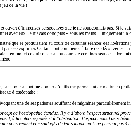
 jeu de la vie !
 et ouvert d’immenses perspectives que je ne soupçonnais pas. Si je suis un
onnel avec eux. Je n’avais donc plus « sous les mains » uniquement un co
nstaté que se produisaient au cours de certaines séances des libérations 
ent pas osé exprimer. Certains ont commencé à faire des découvertes sur
aient en moi et ce qui se passait au cours de certaines séances, alors m
nomène.
e, sans pour autant me donner d’outils me permettant de mettre en pratiq
issage d’ostéopathe :
 évoquant une de ses patientes souffrant de migraines particulièrement inte
oncept de l’ostéopathie étendue. Il y a d’abord l’aspect structurel pro
ent, à la colère refoulée et à l’obstination, l’aspect mental de schéma i
entre nous veulent être soulagés de leurs maux, mais ne pensent pas à c