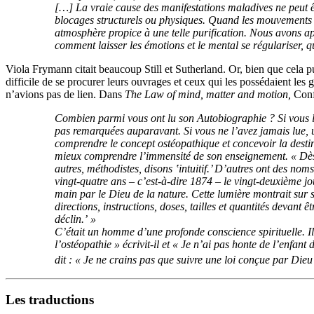
[…] La vraie cause des manifestations maladives ne peut 
blocages structurels ou physiques. Quand les mouvements de 
atmosphère propice à une telle purification. Nous avons a
comment laisser les émotions et le mental se régulariser, 
Viola Frymann citait beaucoup Still et Sutherland. Or, bien que cela pu
difficile de se procurer leurs ouvrages et ceux qui les possédaient les
n’avions pas de lien. Dans
The Law of mind, matter and motion,
Conf
Combien parmi vous ont lu son
Autobiographie
? Si vous 
pas remarquées auparavant. Si vous ne l’avez jamais lue, 
comprendre le concept ostéopathique et concevoir la desti
mieux comprendre l’immensité de son enseignement. « Dès ma
autres, méthodistes, disons ‛intuitif.’ D’autres ont des nom
vingt-quatre ans – c’est-à-dire 1874 – le vingt-deuxième jou
main par le Dieu de la nature. Cette lumière montrait sur s
directions, instructions, doses, tailles et quantités devan
déclin.’ »
C’était un homme d’une profonde conscience spirituelle. Il 
l’ostéopathie » écrivit-il et « Je n’ai pas honte de l’enfant
dit : « Je ne crains pas que suivre une loi conçue par Di
Les traductions