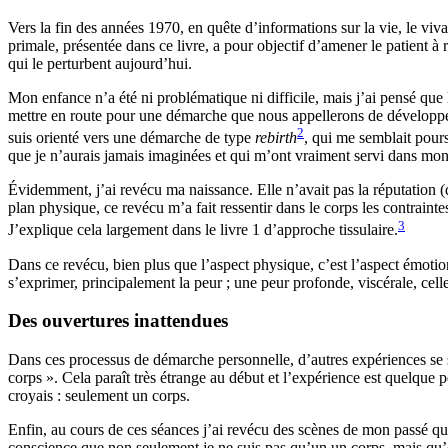
Vers la fin des années 1970, en quête d’informations sur la vie, le viva
primale, présentée dans ce livre, a pour objectif d’amener le patient à
qui le perturbent aujourd’hui.
Mon enfance n’a été ni problématique ni difficile, mais j’ai pensé que
mettre en route pour une démarche que nous appellerons de développemen
2
suis orienté vers une démarche de type
rebirth
, qui me semblait pour
que je n’aurais jamais imaginées et qui m’ont vraiment servi dans mon
Évidemment, j’ai revécu ma naissance. Elle n’avait pas la réputation (d’a
plan physique, ce revécu m’a fait ressentir dans le corps les contrain
3
J’explique cela largement dans le livre 1 d’approche tissulaire.
Dans ce revécu, bien plus que l’aspect physique, c’est l’aspect émoti
s’exprimer, principalement la peur ; une peur profonde, viscérale, cel
Des ouvertures inattendues
Dans ces processus de démarche personnelle, d’autres expériences se so
corps ». Cela paraît très étrange au début et l’expérience est quelque 
croyais : seulement un corps.
Enfin, au cours de ces séances j’ai revécu des scènes de mon passé qui
conscience que non seulement je ne suis pas qu’un un corps, mais qu’en 