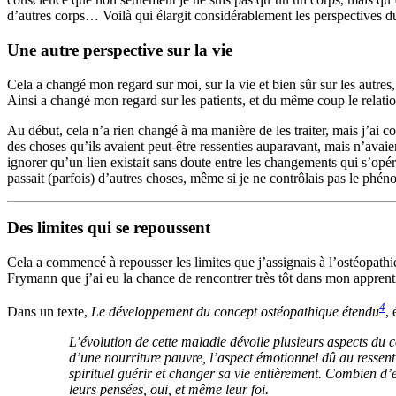
d’autres corps… Voilà qui élargit considérablement les perspectives du
Une autre perspective sur la vie
Cela a changé mon regard sur moi, sur la vie et bien sûr sur les autres,
Ainsi a changé mon regard sur les patients, et du même coup le relati
Au début, cela n’a rien changé à ma manière de les traiter, mais j’ai co
des choses qu’ils avaient peut-être ressenties auparavant, mais n’avai
ignorer qu’un lien existait sans doute entre les changements qui s’opér
passait (parfois) d’autres choses, même si je ne contrôlais pas le phé
Des limites qui se repoussent
Cela a commencé à repousser les limites que j’assignais à l’ostéopathi
Frymann que j’ai eu la chance de rencontrer très tôt dans mon apprent
4
Dans un texte,
Le développement du concept ostéopathique étend
u
,
L’évolution de cette maladie dévoile plusieurs aspects du c
d’une nourriture pauvre, l’aspect émotionnel dû au ressentim
spirituel guérir et changer sa vie entièrement. Combien d’
leurs pensées, oui, et même leur foi.