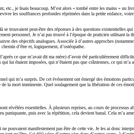
nt, etc., je lisais beaucoup. M’est alors « tombé entre les mains » un livr
 revivre les souffrances profondes réprimées dans la petite enfance, voi
 là se trouvaient peut-être des réponses à des questions existentielles 
t personnel. Je n’ai pas trouvé à l’époque de praticien utilisant la thér
suivre des objectifs analogues. Associée à d’autres approches (notammen
 chemin d’être et, logiquement, d’ostéopathe.
près ce que m’avait dit ma mère) d’avoir été particulièrement difficile. E
tes qui lui étaient imposées, qui n’étaient pas que crâniennes, ce qui m’
onnel qui m’a surpris. De cet événement ont émergé des émotions partic
le de la mort imminente. Quel soulagement que la libération de ces émoti
nt révélées essentielles. À plusieurs reprises, au cours de processus abo
peu paniquante, puis avec la répétition, cela devient banal. Cela m’a am
 ne pouvaient manifestement pas être de cette vie. Je les ai donc interp
tant qu’être, j’ai déjà vécu d’autres vies dans d’autres corps, à d’autr