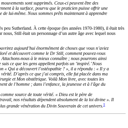
s mouvements sont supprimés. Ceux-ci peuvent être des
nnent à la surface, pourvu que le praticien puisse offrir une
alise de lui-même. Nous sommes prêts maintenant à apprendre
.
ès peu Sutherland. À cette époque (les années 1970-1980), il était très
ur nous, Still était un personnage d’un autre âge avec lequel nous
découvrirez aujourd’hui énormément de choses que vous n’aviez
xploré et découvert comme le Dr Still, comment pouvez-vous
 Attachons-nous à le mieux connaître ; nous pourrons ainsi
suis ce que les gens appellent parfois un ‛inspiré.’ Nous
on « Qui a découvert l’ostéopathie ? », il a répondu : « Il y a
a vérité. D’après ce que j’ai compris, elle fut placée dans ma
rurgie et Mon obstétrique. Voilà Mon livre, avec toutes les
ement de l’homme ; dans l’enfance, la jeunesse et à l’âge du
t comme source de toute vérité. « Dieu est le père de
 travail, nos résultats dépendent absolument de la loi divine ». Il
5
plus grande vénération du Divin Souverain de cet univers.