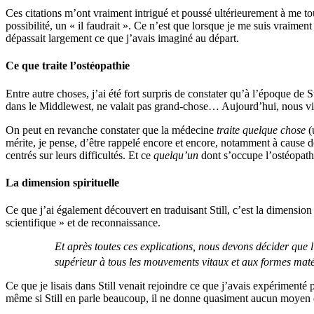
Ces citations m’ont vraiment intrigué et poussé ultérieurement à me to
possibilité, un « il faudrait ». Ce n’est que lorsque je me suis vraiment
dépassait largement ce que j’avais imaginé au départ.
Ce que traite l’ostéopathie
Entre autre choses, j’ai été fort surpris de constater qu’à l’époque de S
dans le Middlewest, ne valait pas grand-chose… Aujourd’hui, nous vivo
On peut en revanche constater que la médecine
traite quelque chose
(
mérite, je pense, d’être rappelé encore et encore, notamment à cause d
centrés sur leurs difficultés. Et ce
quelqu’un
dont s’occupe l’ostéopathe
La dimension spirituelle
Ce que j’ai également découvert en traduisant Still, c’est la dimensi
scientifique » et de reconnaissance.
Et après toutes ces explications, nous devons décider que l’
supérieur à tous les mouvements vitaux et aux formes maté
Ce que je lisais dans Still venait rejoindre ce que j’avais expériment
même si Still en parle beaucoup, il ne donne quasiment aucun moyen d