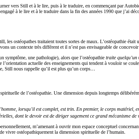
urner vers Still et à le lire, puis à le traduire, en commençant par Aut
 engagé à le lire et à le traduire dans la fin des années 1990 que j’ai déc
till, les ostéopathes traitaient toutes sortes de maux. L’ostéopathie était
ns un contexte très différent et il n’est pas envisageable de concevoir
un symptôme, une pathologie), alors que l’ostéopathie
traite quelqu’un
e l’orientation actuelle des enseignements qui tendent à vouloir se coule
, Still nous rappelle qu’il est plus qu’un corps…
on spirituelle de l’ostéopathie. Une dimension depuis longtemps délibér
homme, lorsqu’il est complet, est trin. En premier, le corps matériel, en 
rielles, dont le devoir est de diriger sagement ce grand mécanisme de v
é personnellement, m’amenant à ouvrir mon espace conceptuel concernant l
e vivre ostéopathiquement la dimension spirituelle de l’humain.