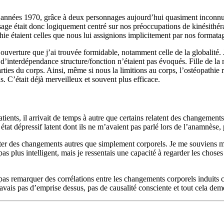
s années 1970, grâce à deux personnages aujourd’hui quasiment inconnu
ssage était donc logiquement centré sur nos préoccupations de kinésithéra
hie étaient celles que nous lui assignions implicitement par nos formatag
ouverture que j’ai trouvée formidable, notamment celle de la globalité. J
t d’interdépendance structure/fonction n’étaient pas évoqués. Fille de la 
rties du corps. Ainsi, même si nous la limitions au corps, l’ostéopathie 
s. C’était déjà merveilleux et souvent plus efficace.
atients, il arrivait de temps à autre que certains relatent des changemen
état dépressif latent dont ils ne m’avaient pas parlé lors de l’anamnèse, p
r des changements autres que simplement corporels. Je me souviens m’êtr
 pas plus intelligent, mais je ressentais une capacité à regarder les chos
 pas remarquer des corrélations entre les changements corporels induits 
’avais pas d’emprise dessus, pas de causalité consciente et tout cela demeu