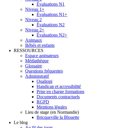
Évaluations N1
Niveau 1+
Évaluations N1+
Niveau 2
Évaluations N2
Niveau 2+
Évaluations N2+
Animaux
Bébés et enfants
RESSOURCES
Espace animateurs
Médiathèque
Glossaire
Questions fréquentes
Administratif
Qualiopi
Handicap et accessibilité
Prise en charge formations
Documents contractuels
RGPD
Mentions légales
Lieu de stage (en Normandie)
Bricqueville la Blouette
Le blog
Au fil des jours