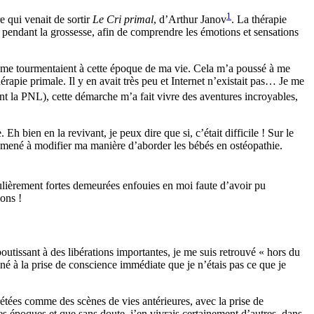
1
e qui venait de sortir
Le Cri primal
, d’Arthur Janov
. La thérapie
re pendant la grossesse, afin de comprendre les émotions et sensations
qui me tourmentaient à cette époque de ma vie. Cela m’a poussé à me
apie primale. Il y en avait très peu et Internet n’existait pas… Je me
t la PNL), cette démarche m’a fait vivre des aventures incroyables,
h bien en la revivant, je peux dire que si, c’était difficile ! Sur le
a amené à modifier ma manière d’aborder les bébés en ostéopathie.
ulièrement fortes demeurées enfouies en moi faute d’avoir pu
ons !
utissant à des libérations importantes, je me suis retrouvé « hors du
ené à la prise de conscience immédiate que je n’étais pas ce que je
rétées comme des scènes de vies antérieures, avec la prise de
es époques et que sans doute, j’en vivrais certainement d’autres, dans